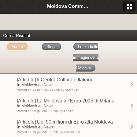
Moldova Community Italia
Cerca Risultati
Forum
Blogs
Le più belle
immagini della
Moldova
[Articolo] Il Centro Culturale Italiano
In Moldweb.eu News
Posted on
13 gen 2013 13:55
by AaronSiz
[Articolo] La Moldova all'Expo 2015 di Milano
In Moldweb.eu News
Posted on
09 giu 2013 07:00
by badica
[Articolo] Ue, 90 milioni di Euro alla Moldova
In Moldweb.eu News
Posted on
15 giu 2013 07:31
by maxim1989