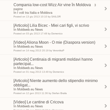
Compania low-cost Wizz Air vine în Moldova
3
pagine
In I voli tra Italia e Moldova
Posted on
13 giu 2013 10:10
by SAILOR
[Articolo] Lilia Bicec - Miei cari figli, vi scrivo
In Moldweb.eu News
Posted on
03 giu 2013 17:48
by Domenico
[Video] Aliona Moon - O mie (Diaspora version)
In Moldweb.eu News
Posted on
14 mag 2013 20:19
by VeronikaP
[Articolo] Centinaia di migranti moldavi hanno
partecipat...
In Moldweb.eu News
Posted on
01 mag 2013 13:49
by Domenico
[Articolo] Niente aumento dello stipendio minimo
obbligat...
In Moldweb.eu News
Posted on
12 gen 2013 11:36
by Stefan Braila
[Video] Le cantine di Cricova
In Moldweb.eu News