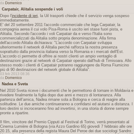
da
Domenico
Carpatair, Alitalia sospende i voli
Dopo l'
incidente di ieri
, la Uil trasporti chiede che il servizio venga sospeso
immediatamente.
E' del 20 settembre 2011 l'accordo commerciale che lega Carpatair, la
compagnia aerea il cui volo Pisa-Roma è uscito ieri stase fuori pista, e
Alitalia. Secondo l'accordo i voli Carpatair da e verso l'Italia sono
commercializzati da Alitalia sotto propria denominazione. Alla firma
dell'accordo Alitalia dichiarava: "L'accordo con Carpatair sviluppa
ulteriormente il network di Alitalia perché rafforza la nostra presenza
soprattutto dalla provincia italiana verso la Romania e i mercati dell'Est.
L'accordo ci permette di offrire ai nostri clienti un ampio ventaglio di
destinazioni grazie al network di Carpatair operato dall'hub di Timisoara. Allo
stesso modo i clienti di Carpatair potranno raggiungere da Roma Fiumicino
più di 90 destinazioni del network globale di Alitalia".
03 feb 2013 08:36
da
Domenico
Nadea e Sveta
Nel 2010 Sveta riceve i documenti che le permettono di tornare in Moldavia e
rivedere finalmente la figlia dopo due anni e mezzo di lontananza. Alla
partenza dell’amica, Nadea rimane sola a Bologna e cerca di reagire alla
solitudine. Le due amiche continueranno a confidarsi ed aiutarsi a distanza. I
loro destini si incroceranno fino ad invertirsi, in una storia di donne sempre
pronte a ripartire.
Il film, vincitore del Premio Cipputi al Festival di Torino, verrà presentato al
Cinema Lumière di Bologna (via Azzo Gardino 65) giovedì 7 febbraio alle ore
20.15, alla presenza della regista Maura Del Peroe dei due sociologi Sandro