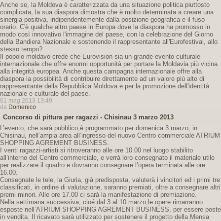
Anche se, la Moldova è caratterizzata da una situazione politica piuttosto
complicata, la sua diaspora dimostra che è molto determinata a creare una
sinergia positiva, indipendentemente dalla posizione geografica e il fuso
orario. C'è qualche altro paese in Europa dove la diaspora ha promosso in
modo così innovativo l'immagine del paese, con la celebrazione del Giorno
della Bandiera Nazionale e sostenendo il rappresentante all'Eurofestival, allo
stesso tempo?
Il popolo moldavo crede che Eurovision sia un grande evento culturale
internazionale che offre enormi opportunità per portare la Moldavia più vicina
alla integrità europea. Anche questa campagna internazionale offre alla
diaspora la possibilità di contribuire direttamente ad un valore più alto di
rappresentante della Repubblica Moldova e per la promozione dell'identità
nazionale e culturale del paese.
01 mag 2013 13:49
da
Domenico
Concorso di pittura per ragazzi - Chisinau 3 marzo 2013
L’evento, che sarà pubblico,è programmato per domenica 3 marzo, in
Chisinau, nell’ampia area all’ingresso del nuovo Centro commerciale ATRIUM
SHOPPING AGREMENT BUSINESS.
I venti ragazzi-artisti si ritroveranno alle ore 10.00 nel luogo stabilito
all’interno del Centro commerciale, e verrà loro consegnato il materiale utile
per realizzare il quadro e dovranno consegnare l’opera terminata alle ore
16.00.
Consegnate le tele, la Giuria, già predisposta, valuterà i vincitori ed i primi tre
classificati, in ordine di valutazione, saranno premiati, oltre a consegnare altri
premi minori. Alle ore 17.00 ci sarà la manifestazione di premiazione.
Nella settimana successiva, cioé dal 3 al 10 marzo,le opere rimarranno
esposte nell’ATRIUM SHOPPING AGREMENT BUSINESS, per essere poste
in vendita. Il ricavato sarà utilizzato per sostenere il progetto della Mensa