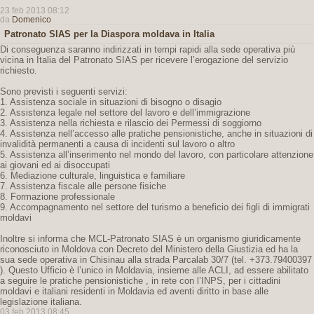
23 feb 2013 08:12
da
Domenico
Patronato SIAS per la Diaspora moldava in Italia
Di conseguenza saranno indirizzati in tempi rapidi alla sede operativa più
vicina in Italia del Patronato SIAS per ricevere l’erogazione del servizio
richiesto.
Sono previsti i seguenti servizi:
1. Assistenza sociale in situazioni di bisogno o disagio
2. Assistenza legale nel settore del lavoro e dell’immigrazione
3. Assistenza nella richiesta e rilascio dei Permessi di soggiorno
4. Assistenza nell’accesso alle pratiche pensionistiche, anche in situazioni di
invalidità permanenti a causa di incidenti sul lavoro o altro
5. Assistenza all’inserimento nel mondo del lavoro, con particolare attenzione
ai giovani ed ai disoccupati
6. Mediazione culturale, linguistica e familiare
7. Assistenza fiscale alle persone fisiche
8. Formazione professionale
9. Accompagnamento nel settore del turismo a beneficio dei figli di immigrati
moldavi
Inoltre si informa che MCL-Patronato SIAS è un organismo giuridicamente
riconosciuto in Moldova con Decreto del Ministero della Giustizia ed ha la
sua sede operativa in Chisinau alla strada Parcalab 30/7 (tel. +373.79400397
). Questo Ufficio è l’unico in Moldavia, insieme alle ACLI, ad essere abilitato
a seguire le pratiche pensionistiche , in rete con l’INPS, per i cittadini
moldavi e italiani residenti in Moldavia ed aventi diritto in base alle
legislazione italiana.
03 feb 2013 08:45