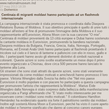
www.nationalmuseum.md
27 mag 2013 18:39
da
Domenico
Centinaia di migranti moldavi hanno partecipato ad un flashmob
internazionale
La campagna internazionale è stata promossa e coordinata dalla Diaspora
Relations Bureau of Moldova. Il suo obiettivo principale è quello di unire tutti i
moldavi all'estero al fine di promuovere l'immagine della Moldova e il suo
rappresentante all'Eurovision, Aliona Moon con la sua canzone "O mie".
Centinaia di moldavi provenienti da 13 città europee e Dubai hanno sostenuto
la cantante moldava in Eurovision, promuovendo la bandiera nazionale.
Diaspora moldava da Bulgaria, Francia, Grecia, Italia, Norvegia, Portogallo,
Romania, ed Emirati Arabi Uniti hanno partecipato al flashmob proiettando il
tricolore sul cielo e il lancio di lanterne e palloncini con elio in rosso, giallo e
blu. I partecipanti hanno avuto gli elementi distintivi di simboli nazionali e
coloranti. Queste azioni si sono svolte esattamente un mese dopo il primo
evento organizzato a Chisinau, dove circa 500 persone hanno lanciato le
lanterne alla Luna.
Gli stranieri che sono stati attratti da queste azioni, sono stati veramente
impressionati da come moldavi motivati ​​e amichevoli hanno promosso il loro
paese. Viktoria Wrengbro dalla Svezia ha detto che "Nel mio paese
Eurovision è molto popolare e con piacere ho partecipato a questa campagna
per promuovere l'artista che rappresenterà la Moldova". Marius Eide
Wrengbro dalla Norvegia è stato sorpreso dalla bellezza della manifestazione
organizzata a Parigi affermando che "E 'stato molto interessante per me
osservare come i moldavi sono molto motivati." Il colombiano Hamilton
Hernández ha evidenziato quanto sia forte il patriottismo sentito dai moldavi.
Inoltre egli sosterrà Aliona Moon a Eurovision, perché ha visto il cuore aperto
dei moldavi e l'enorme significato che danno al concorso canoro europeo.