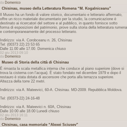
da
Domenico
Chisinau, museo della Letteratura Romena “M. Kogalniceanu”
Il Museo ha un fondo di valore storico, documentario e letterario affermato,
offre un ricco materiale documentario per la studio, la comunicazione è
destinato ai ricercatori del settore e al pubblico, in quanto fornisce sotto
forma di esposizioni del patrimonio, prove sulla storia della letteratura rumena
e contemporaneamente del processo letterario.
Indirizzo: via A. Corobceanu n. 26, Chisinau
Tel: (00373 22) 23 53 65
Dalle 11.00 alle 17.00. Domenica chiuso
02 giu 2013 09:10
da
Domenico
Museo di Storia della città di Chisinau
È rimasta la scala metallica interna che conduce al piano superiore (dove si
trova la cisterna con l’acqua). È stato fondato nel dicembre 1979 e dopo il
restauro è stata dotata di ascensore che porta alla terrazza superiore.
Altezza della torre 22 metri.
Indirizzo: via A. Mateevici, 60-A. Chisinau. MD-2009. Repubblica Moldova.
Tel: (00373-22) 24-16-48
Indirizzo: via A. Mateevici n. 60A, Chisinau
Dalle 10.00 alle 18.00 Lunedi chiuso
02 giu 2013 16:11
da
Domenico
Chisinau, casa memoriale “Alexei Sciusev”