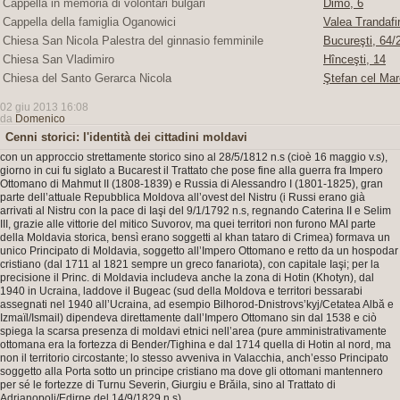
Cappella in memoria di volontari bulgari
Dimo, 6
Cappella della famiglia Oganowici
Valea Trandafir
Chiesa San Nicola Palestra del ginnasio femminile
Bucureşti, 64/2
Chiesa San Vladimiro
Hînceşti, 14
Chiesa del Santo Gerarca Nicola
Ştefan cel Mar
02 giu 2013 16:08
da
Domenico
Cenni storici: l'identità dei cittadini moldavi
con un approccio strettamente storico sino al 28/5/1812 n.s (cioè 16 maggio v.s),
giorno in cui fu siglato a Bucarest il Trattato che pose fine alla guerra fra Impero
Ottomano di Mahmut II (1808-1839) e Russia di Alessandro I (1801-1825), gran
parte dell’attuale Repubblica Moldova all’ovest del Nistru (i Russi erano già
arrivati al Nistru con la pace di Iaşi del 9/1/1792 n.s, regnando Caterina II e Selim
III, grazie alle vittorie del mitico Suvorov, ma quei territori non furono MAI parte
della Moldavia storica, bensì erano soggetti al khan tataro di Crimea) formava un
unico Principato di Moldavia, soggetto all’Impero Ottomano e retto da un hospodar
cristiano (dal 1711 al 1821 sempre un greco fanariota), con capitale Iaşi; per la
precisione il Princ. di Moldavia includeva anche la zona di Hotin (Khotyn), dal
1940 in Ucraina, laddove il Bugeac (sud della Moldova e territori bessarabi
assegnati nel 1940 all’Ucraina, ad esempio Bilhorod-Dnistrovs’kyj/Cetatea Albă e
Izmaïl/Ismail) dipendeva direttamente dall’Impero Ottomano sin dal 1538 e ciò
spiega la scarsa presenza di moldavi etnici nell’area (pure amministrativamente
ottomana era la fortezza di Bender/Tighina e dal 1714 quella di Hotin al nord, ma
non il territorio circostante; lo stesso avveniva in Valacchia, anch’esso Principato
soggetto alla Porta sotto un principe cristiano ma dove gli ottomani mantennero
per sé le fortezze di Turnu Severin, Giurgiu e Brăila, sino al Trattato di
Adrianopoli/Edirne del 14/9/1829 n.s).