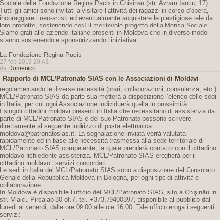
Sociale della Fondazione Regina Pacis in Chisinau (str. Avram Iancu, 17).
Tutti gli amici sono invitati a visitare l’attività dei ragazzi in corso d’opera,
incoraggiare i neo-artisti ed eventualmente acquistare le prestigiose tele da
loro prodotte, sostenendo così il meritevole progetto della Mensa Sociale.
Siamo grati alle aziende italiane presenti in Moldova che in diverso modo
stanno sostenendo e sponsorizzando l’iniziativa.
La Fondazione Regina Pacis
27 feb 2013 20:43
da
Domenico
Rapporto di MCL/Patronato SIAS con le Associazioni di Moldavi
regolamentando le diverse necessità (orari, collaborazioni, consulenza, etc.).
MCL/Patronato SIAS da parte sua metterà a disposizione l’elenco delle sedi
in Italia, per cui ogni Associazione individuerà quella in prossimità.
I singoli cittadini moldavi presenti in Italia che necessitano di assistenza da
parte di MCL/Patronato SIAS e del suo Patronato possono scrivere
direttamente al seguente indirizzo di posta elettronica:
moldova@patronatosias.it. La segnalazione inviata verrà valutata
rapidamente ed in base alle necessità trasmessa alla sede territoriale di
MCL/Patronato SIAS competente, la quale prenderà contatto con il cittadino
moldavo richiedente assistenza. MCL/Patronato SIAS erogherà per il
cittadino moldavo i servizi concordati.
Le sedi in Italia del MCL/Patronato SIAS sono a disposizione del Consolato
Genale della Repubblica Moldova in Bologna, per ogni tipo di attività e
collaborazione.
In Moldova è disponibile l’ufficio del MCL/Patronato SIAS, sito a Chişinău in
str. Vlaicu Pircalab 30 of.7, tel. +373.79400397, disponibile al pubblico dal
lunedi al venerdi, dalle ore 09.00 alle ore 16.00. Tale ufficio eroga i seguenti
servizi: