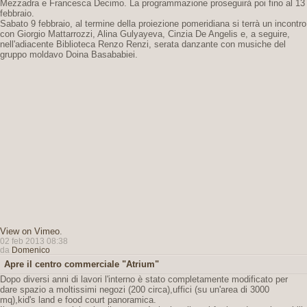
Mezzadra e Francesca Decimo. La programmazione proseguirà poi fino al 13
febbraio.
Sabato 9 febbraio, al termine della proiezione pomeridiana si terrà un incontro
con Giorgio Mattarrozzi, Alina Gulyayeva, Cinzia De Angelis e, a seguire,
nell'adiacente Biblioteca Renzo Renzi, serata danzante con musiche del
gruppo moldavo Doina Basababiei.
View on Vimeo
.
02 feb 2013 08:38
da
Domenico
Apre il centro commerciale "Atrium"
Dopo diversi anni di lavori l'interno è stato completamente modificato per
dare spazio a moltissimi negozi (200 circa),uffici (su un'area di 3000
mq),kid's land e food court panoramica.