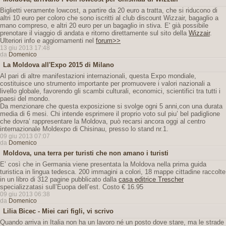
Biglietti veramente lowcost, a partire da 20 euro a tratta, che si riducono di
altri 10 euro per coloro che sono iscritti al club discount Wizzair, bagaglio a
mano compreso, e altri 20 euro per un bagaglio in stiva. E' già possibile
prenotare il viaggio di andata e ritorno direttamente sul sito della
Wizzair
.
Ulteriori info e aggiornamenti nel
forum>>
13 giu 2013 17:48
da
Domenico
La Moldova all'Expo 2015 di Milano
Al pari di altre manifestazioni internazionali, questa Expo mondiale,
costituisce uno strumento importante per promuovere i valori nazionali a
livello globale, favorendo gli scambi culturali, economici, scientifici tra tutti i
paesi del mondo.
Da menzionare che questa exposizione si svolge ogni 5 anni,con una durata
media di 6 mesi. Chi intende esprimere il proprio voto sul piu’ bel padiglione
che dovra’ rappresentare la Moldova, può recarsi ancora oggi al centro
internazionale Moldexpo di Chisinau, presso lo stand nr.1.
09 giu 2013 07:07
da
Domenico
Moldova, una terra per turisti che non amano i turisti
E’ così che in Germania viene presentata la Moldova nella prima guida
turistica in lingua tedesca. 200 immagini a colori, 18 mappe cittadine raccolte
in un libro di 312 pagine pubblicato dalla
casa editrice Trescher
specializzatasi sull’Euopa dell’est. Costo € 16.95
09 giu 2013 06:38
da
Domenico
Lilia Bicec - Miei cari figli, vi scrivo
Quando arriva in Italia non ha un lavoro né un posto dove stare, ma le strade