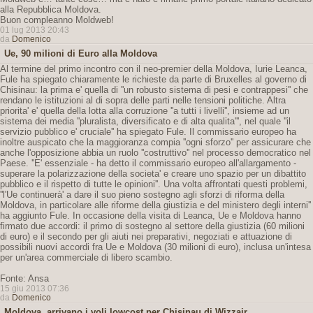
alla Repubblica Moldova.
Buon compleanno Moldweb!
01 lug 2013 20:43
da
Domenico
Ue, 90 milioni di Euro alla Moldova
Al termine del primo incontro con il neo-premier della Moldova, Iurie Leanca,
Fule ha spiegato chiaramente le richieste da parte di Bruxelles al governo di
Chisinau: la prima e' quella di ''un robusto sistema di pesi e contrappesi'' che
rendano le istituzioni al di sopra delle parti nelle tensioni politiche. Altra
priorita' e' quella della lotta alla corruzione ''a tutti i livelli'', insieme ad un
sistema dei media ''pluralista, diversificato e di alta qualita''', nel quale ''il
servizio pubblico e' cruciale'' ha spiegato Fule. Il commissario europeo ha
inoltre auspicato che la maggioranza compia ''ogni sforzo'' per assicurare che
anche l'opposizione abbia un ruolo ''costruttivo'' nel processo democratico nel
Paese. ''E' essenziale - ha detto il commissario europeo all'allargamento -
superare la polarizzazione della societa' e creare uno spazio per un dibattito
pubblico e il rispetto di tutte le opinioni''. Una volta affrontati questi problemi,
''l'Ue continuerà' a dare il suo pieno sostegno agli sforzi di riforma della
Moldova, in particolare alle riforme della giustizia e del ministero degli interni''
ha aggiunto Fule. In occasione della visita di Leanca, Ue e Moldova hanno
firmato due accordi: il primo di sostegno al settore della giustizia (60 milioni
di euro) e il secondo per gli aiuti nei preparativi, negoziati e attuazione di
possibili nuovi accordi fra Ue e Moldova (30 milioni di euro), inclusa un'intesa
per un'area commerciale di libero scambio.
Fonte: Ansa
15 giu 2013 07:36
da
Domenico
Moldova, arrivano i voli lowcost per Chisinau di Wizzair