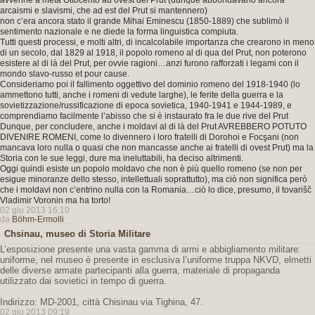
avvenne a metà Ottocento ad ovest del Prut (dunque abbondavano ancora
arcaismi e slavismi, che ad est del Prut si mantennero)
non c’era ancora stato il grande Mihai Eminescu (1850-1889) che sublimò il
sentimento nazionale e ne diede la forma linguistica compiuta.
Tutti questi processi, e molti altri, di incalcolabile importanza che crearono in meno
di un secolo, dal 1829 al 1918, il popolo romeno al di qua del Prut, non poterono
esistere al di là del Prut, per ovvie ragioni…anzi furono rafforzati i legami con il
mondo slavo-russo et pour cause.
Consideriamo poi il fallimento oggettivo del dominio romeno del 1918-1940 (lo
ammettono tutti, anche i romeni di vedute larghe), le ferite della guerra e la
sovietizzazione/russificazione di epoca sovietica, 1940-1941 e 1944-1989, e
comprendiamo facilmente l’abisso che si è instaurato fra le due rive del Prut
Dunque, per concludere, anche i moldavi al di là del Prut AVREBBERO POTUTO
DIVENIRE ROMENI, come lo divennero i loro fratelli di Dorohoi e Focşani (non
mancava loro nulla o quasi che non mancasse anche ai fratelli di ovest Prut) ma la
Storia con le sue leggi, dure ma ineluttabili, ha deciso altrimenti.
Oggi quindi esiste un popolo moldavo che non è più quello romeno (se non per
esigue minoranze dello stesso, intellettuali soprattutto), ma ciò non significa però
che i moldavi non c’entrino nulla con la Romania…ciò lo dice, presumo, il tovarišč
Vladimir Voronin ma ha torto!
02 giu 2013 16:10
da
Böhm-Ermolli
Chsinau, museo di Storia Militare
L’esposizione presente una vasta gamma di armi e abbigliamento militare:
uniforme, nel museo è presente in esclusiva l’uniforme truppa NKVD, elmetti
delle diverse armate partecipanti alla guerra, materiale di propaganda
utilizzato dai sovietici in tempo di guerra.
Indirizzo: MD-2001, città Chisinau via Tighina, 47.
02 giu 2013 09:19