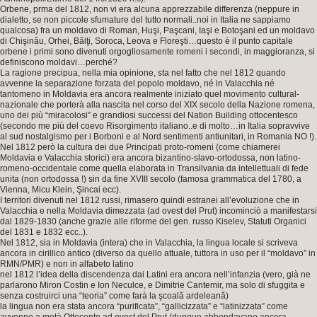
Orbene, prma del 1812, non vi era alcuna apprezzabile differenza (neppure in
dialetto, se non piccole sfumature del tutto normali..noi in Italia ne sappiamo
qualcosa) fra un moldavo di Roman, Huşi, Paşcani, Iaşi e Botoşani ed un moldavo
di Chişinău, Orhei, Bălţi, Soroca, Leova e Floreşti…questo è il punto capitale
orbene i primi sono divenuti orgogliosamente romeni i secondi, in maggioranza, si
definiscono moldavi…perché?
La ragione precipua, nella mia opinione, sta nel fatto che nel 1812 quando
avvenne la separazione forzata del popolo moldavo, né in Valacchia né
tantomeno in Moldavia era ancora realmente iniziato quel movimento cultural-
nazionale che porterà alla nascita nel corso del XIX secolo della Nazione romena,
uno dei più “miracolosi” e grandiosi successi del Nation Building ottocentesco
(secondo me più del coevo Risorgimento italiano..e di molto…in Italia sopravvive
al sud nostalgismo per i Borboni e al Nord sentimenti antiunitari, in Romania NO !).
Nel 1812 però la cultura dei due Principati proto-romeni (come chiamerei
Moldavia e Valacchia storici) era ancora bizantino-slavo-ortodossa, non latino-
romeno-occidentale come quella elaborata in Transilvania da intellettuali di fede
unita (non ortodossa !) sin da fine XVIII secolo (famosa grammatica del 1780, a
Vienna, Micu Klein, Şincai ecc).
I territori divenuti nel 1812 russi, rimasero quindi estranei all’evoluzione che in
Valacchia e nella Moldavia dimezzata (ad ovest del Prut) incominciò a manifestarsi
dal 1829-1830 (anche grazie alle riforme del gen. russo Kiselev, Statuti Organici
del 1831 e 1832 ecc..).
Nel 1812, sia in Moldavia (intera) che in Valacchia, la lingua locale si scriveva
ancora in cirillico antico (diverso da quello attuale, tuttora in uso per il “moldavo” in
RMN/PMR) e non in alfabeto latino
nel 1812 l’idea della discendenza dai Latini era ancora nell’infanzia (vero, già ne
parlarono Miron Costin e Ion Neculce, e Dimitrie Cantemir, ma solo di sfuggita e
senza costruirci una “teoria” come farà la şcoală ardeleană)
la lingua non era stata ancora “purificata”, “gallicizzata” e “latinizzata” come