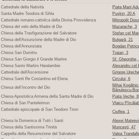
Cattedrale della Natività
Piaţa Marii Adu
Santa Madre Teodora di Sihla
Puşkin, 20 A
Cattedrale romano-cattolica della Divina Provvidenza
Mitropolit Doso
Chiesa del velo della Madre di Dio
Mazarache, 3
Chiesa della Trasfigurazione del Salvatore
Ştefan cel Mare
Chiesa dell'Assunzione della Madre di Dio
Bulgară, 21
Chiesa dell'Annunziata
Bogdan Petric
Chiesa San Dumitru
Traian, 3
Chiesa San Giorgio il Grande Martire
Sf. Gheorghe, 4
Chiesa Santo Martiro Haralambie
Alexandru cel 
Cattedrale dell'Ascensione
Grigore Ureche,
Chiesa Santi Re Costantino ed Elena
Circului, 6
Mihai Kogălnice
Chiesa dell’Incontro del Dio
Bănulescu-Bod
Chiesa Apostolica Armena della Santa Madre di Dio
Piaţa Veche, 8
Chiesa di San Panteleimon
Vlaicu Pîrcăla
Cattedrale episcopale di San Teodoro Tiron
Ciuflea, 1
Chiesa la Domenica di Tutti i Santi
Alexei Mateevi
Chiesa della Santissima Trinità
Munceşti, 47
Cappella della Resurrezione del Salvatore
Valea Trandafir