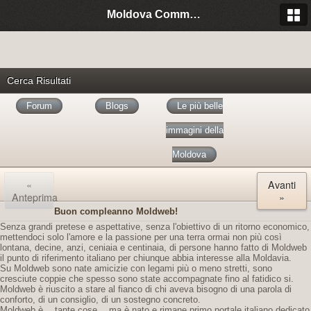
Moldova Community Italia
Cerca Risultati
Forum
Blogs
Le più belle
immagini della
Moldova
«
Avanti
Anteprima
»
Buon compleanno Moldweb!
Senza grandi pretese e aspettative, senza l'obiettivo di un ritorno economico,
mettendoci solo l'amore e la passione per una terra ormai non più così
lontana, decine, anzi, ceniaia e centinaia, di persone hanno fatto di Moldweb
il punto di riferimento italiano per chiunque abbia interesse alla Moldavia.
Su Moldweb sono nate amicizie con legami più o meno stretti, sono
cresciute coppie che spesso sono state accompagnate fino al fatidico si.
Moldweb è riuscito a stare al fianco di chi aveva bisogno di una parola di
conforto, di un consiglio, di un sostegno concreto.
Moldweb è… tante cose… ma è nato e rimane primo portale italiano dedicato