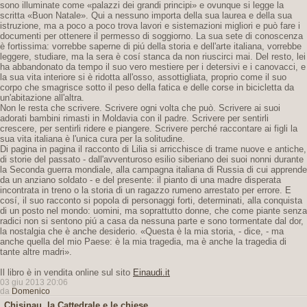
sono illuminate come «palazzi dei grandi principi» e ovunque si legge la
scritta «Buon Natale». Qui a nessuno importa della sua laurea e della sua
istruzione, ma a poco a poco trova lavori e sistemazioni migliori e può fare i
documenti per ottenere il permesso di soggiorno. La sua sete di conoscenza
è fortissima: vorrebbe saperne di piú della storia e dell'arte italiana, vorrebbe
leggere, studiare, ma la sera è cosí stanca da non riuscirci mai. Del resto, lei
ha abbandonato da tempo il suo vero mestiere per i detersivi e i canovacci, e
la sua vita interiore si è ridotta all'osso, assottigliata, proprio come il suo
corpo che smagrisce sotto il peso della fatica e delle corse in bicicletta da
un'abitazione all'altra.
Non le resta che scrivere. Scrivere ogni volta che può. Scrivere ai suoi
adorati bambini rimasti in Moldavia con il padre. Scrivere per sentirli
crescere, per sentirli ridere e piangere. Scrivere perché raccontare ai figli la
sua vita italiana è l'unica cura per la solitudine.
Di pagina in pagina il racconto di Lilia si arricchisce di trame nuove e antiche,
di storie del passato - dall'avventuroso esilio siberiano dei suoi nonni durante
la Seconda guerra mondiale, alla campagna italiana di Russia di cui apprende
da un anziano soldato - e del presente: il pianto di una madre disperata
incontrata in treno o la storia di un ragazzo rumeno arrestato per errore. E
cosí, il suo racconto si popola di personaggi forti, determinati, alla conquista
di un posto nel mondo: uomini, ma soprattutto donne, che come piante senza
radici non si sentono piú a casa da nessuna parte e sono tormentate dal dor,
la nostalgia che è anche desiderio. «Questa è la mia storia, - dice, - ma
anche quella del mio Paese: è la mia tragedia, ma è anche la tragedia di
tante altre madri».
Il libro è in vendita online sul sito
Einaudi.it
03 giu 2013 20:06
da
Domenico
Chisinau, la Cattedrale e le chiese