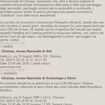
Internazionale di Chisinau, operazione che, oltre a diverse migliorie di
carattere infrastrutturale (ristrutturazione delle piste e delle aree parcheggio
degli aeromobili, parcheggio esterno per le automobili e via dicendo..)
dovrebbe portare anche un prezzo più basso per quanto concerne la
"fastidiosa" voce delle tasse aeroportuali.
La società che riceverà in concessione l'Aeroporto (49 anni), stando alle voci
che circolano in questi giorni, dovrebbe far eseguire (in varie tappe) lavori per
circa 230 mln di euro. Mi aspetto anche un'apertura del mercato per quanto
riguarda l'handling ed il catering poichè la situazione odierna, con i prezzi dei
servizi fuori da ogni logica, sta danneggiando in primis i passeggeri ma
anche i vettori.
29 mag 2013 17:28
da
badica
Chisinau, museo Nazionale di Arte
Indirizzo: via 31 August 1989 n.115, Chisinau
Tel: (00373 22) 24 13 12, 24 17 30
Dalle 10.00 alle 18.00. Lunedi chiuso
www.mnam.md
27 mag 2013 19:37
da
Domenico
Chisinau, museo Nazionale di Archeologia e Storia
Al momento attuale ha un patrimonio di circa 135.000 pezzi. Detiene
un’importante collezione di pezzi riferiti alla storia naturale della Repubblica
Moldova.
Indirizzo: via 31 August 1989 n.121 A, Chisinau
Tel: (00373 22) 24 04 26, 24 43 25
Dalle 10.00 alle 18.00 (inverno 17.00). Venerdi chiuso