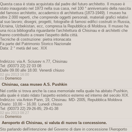
Questa casa è stata acquistata dal padre del futuro architetto. Il museo è
stato inaugurato nel 1973 nella sua casa, nel 100 ° anniversario della nascita
del famoso architetto, accademico di architettura (1873-1949). I museo ha
oltre 2.000 reperti, che comprende oggetti personali, materiali grafici relativi
al suo lavoro; disegni, progetti, fotografie di famosi edifici costruiti in Russia,
Ucraina, Uzbekistan, ecc, compresa la Repubblica di Moldova. Il museo ha
una ricca bibliografia riguardante l'architettura di Chisinau e di architetti che
hanno contribuito a creare l'aspetto della città.
Tecniche di costruzione: pietra intonacata
Fa parte del Patrimonio Storico Nazionale
Data: 2 ° metà del sec. XIX
Indirizzo: via A. Sciusev n.77, Chisinau
Tel: (00373 22) 22 03 08
Dalle 09.00 alle 18.00. Venerdi chiuso
02 giu 2013 16:00
da
Domenico
Chisinau, casa museo A.S. Pushkin
Nel cortile si trova anche la casa memoriale nella quale ha abitato Pushkin,
alla quale è stato ridato l’aspetto estetico esterno ed interno del secolo XIX.
Indirizzo: via Anton Pann, 19, Chisinau. MD- 2005, Repubblica Moldova
Orario: 10,00 – 16,00. Lunedì chiuso
Tel: (00373 22) 29-26-85; 29-41-38
02 giu 2013 08:27
da
Domenico
Aeroporto di Chisinau, si valuta di nuovo la concessione.
Sto parlando dell'intenzione del Governo di dare in concessione l'Aeroporto