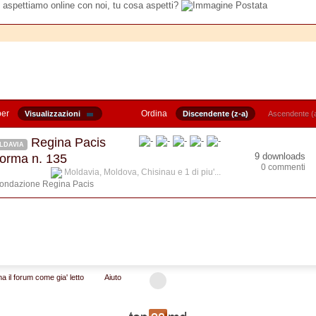
 aspettiamo online con noi, tu cosa aspetti?
per
Ordina
Visualizzazioni
Discendente (z-a)
Ascendente (
Regina Pacis
LDAVIA
9 downloads
forma n. 135
0 commenti
Moldavia
,
Moldova
,
Chisinau
e 1 di piu'...
ondazione Regina Pacis
a il forum come gia' letto
Aiuto