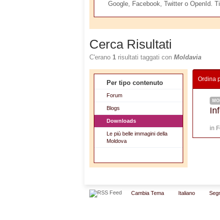
Google, Facebook, Twitter o OpenId. Ti
Cerca Risultati
C'erano
1
risultati taggati con
Moldavia
Ordina 
Per tipo contenuto
Forum
MO
Blogs
In
Downloads
in
F
Le più belle immagini della
Moldova
Cambia Tema
Italiano
Segn