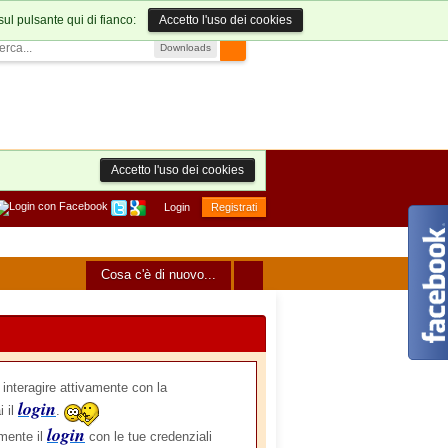
sul pulsante qui di fianco:
Accetto l'uso dei cookies
Downloads
Accetto l'uso dei cookies
Login
Registrati
Cosa c'è di nuovo...
nteragire attivamente con la
login
i il
.
login
amente il
con le tue credenziali