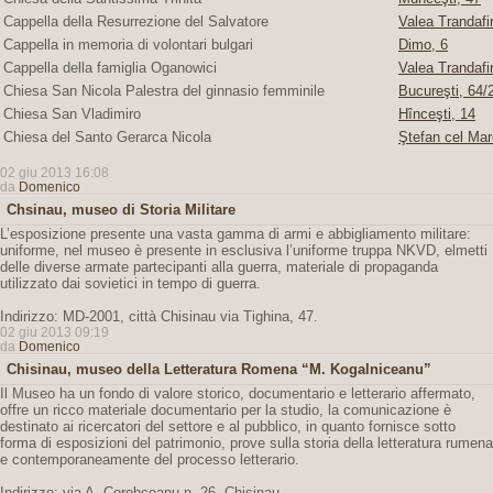
Cappella della Resurrezione del Salvatore
Valea Trandafir
Cappella in memoria di volontari bulgari
Dimo, 6
Cappella della famiglia Oganowici
Valea Trandafir
Chiesa San Nicola Palestra del ginnasio femminile
Bucureşti, 64/2
Chiesa San Vladimiro
Hînceşti, 14
Chiesa del Santo Gerarca Nicola
Ştefan cel Mar
02 giu 2013 16:08
da
Domenico
Chsinau, museo di Storia Militare
L’esposizione presente una vasta gamma di armi e abbigliamento militare:
uniforme, nel museo è presente in esclusiva l’uniforme truppa NKVD, elmetti
delle diverse armate partecipanti alla guerra, materiale di propaganda
utilizzato dai sovietici in tempo di guerra.
Indirizzo: MD-2001, città Chisinau via Tighina, 47.
02 giu 2013 09:19
da
Domenico
Chisinau, museo della Letteratura Romena “M. Kogalniceanu”
Il Museo ha un fondo di valore storico, documentario e letterario affermato,
offre un ricco materiale documentario per la studio, la comunicazione è
destinato ai ricercatori del settore e al pubblico, in quanto fornisce sotto
forma di esposizioni del patrimonio, prove sulla storia della letteratura rumena
e contemporaneamente del processo letterario.
Indirizzo: via A. Corobceanu n. 26, Chisinau