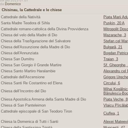
09 giu 2013 07:07
da
Domenico
Chisinau, la Cattedrale e le chiese
Cattedrale della Natività
Piaţa Marii Adu
Santa Madre Teodora di Sihla
Puşkin, 20 A
Cattedrale romano-cattolica della Divina Provvidenza
Mitropolit Doso
Chiesa del velo della Madre di Dio
Mazarache, 3
Chiesa della Trasfigurazione del Salvatore
Ştefan cel Mare
Chiesa dell'Assunzione della Madre di Dio
Bulgară, 21
Chiesa dell'Annunziata
Bogdan Petric
Chiesa San Dumitru
Traian, 3
Chiesa San Giorgio il Grande Martire
Sf. Gheorghe, 4
Chiesa Santo Martiro Haralambie
Alexandru cel 
Cattedrale dell'Ascensione
Grigore Ureche,
Chiesa Santi Re Costantino ed Elena
Circului, 6
Mihai Kogălnice
Chiesa dell’Incontro del Dio
Bănulescu-Bod
Chiesa Apostolica Armena della Santa Madre di Dio
Piaţa Veche, 8
Chiesa di San Panteleimon
Vlaicu Pîrcăla
Cattedrale episcopale di San Teodoro Tiron
Ciuflea, 1
Chiesa la Domenica di Tutti i Santi
Alexei Mateevi
Chiesa della Santissima Trinità
Munceşti, 47