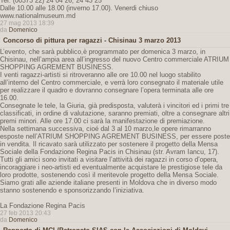
Tel: (00373 22) 24 04 26, 24 43 25
Dalle 10.00 alle 18.00 (inverno 17.00). Venerdi chiuso
www.nationalmuseum.md
27 mag 2013 18:39
da
Domenico
Concorso di pittura per ragazzi - Chisinau 3 marzo 2013
L’evento, che sarà pubblico,è programmato per domenica 3 marzo, in
Chisinau, nell’ampia area all’ingresso del nuovo Centro commerciale ATRIUM
SHOPPING AGREMENT BUSINESS.
I venti ragazzi-artisti si ritroveranno alle ore 10.00 nel luogo stabilito
all’interno del Centro commerciale, e verrà loro consegnato il materiale utile
per realizzare il quadro e dovranno consegnare l’opera terminata alle ore
16.00.
Consegnate le tele, la Giuria, già predisposta, valuterà i vincitori ed i primi tre
classificati, in ordine di valutazione, saranno premiati, oltre a consegnare altri
premi minori. Alle ore 17.00 ci sarà la manifestazione di premiazione.
Nella settimana successiva, cioé dal 3 al 10 marzo,le opere rimarranno
esposte nell’ATRIUM SHOPPING AGREMENT BUSINESS, per essere poste
in vendita. Il ricavato sarà utilizzato per sostenere il progetto della Mensa
Sociale della Fondazione Regina Pacis in Chisinau (str. Avram Iancu, 17).
Tutti gli amici sono invitati a visitare l’attività dei ragazzi in corso d’opera,
incoraggiare i neo-artisti ed eventualmente acquistare le prestigiose tele da
loro prodotte, sostenendo così il meritevole progetto della Mensa Sociale.
Siamo grati alle aziende italiane presenti in Moldova che in diverso modo
stanno sostenendo e sponsorizzando l’iniziativa.
La Fondazione Regina Pacis
27 feb 2013 20:43
da
Domenico