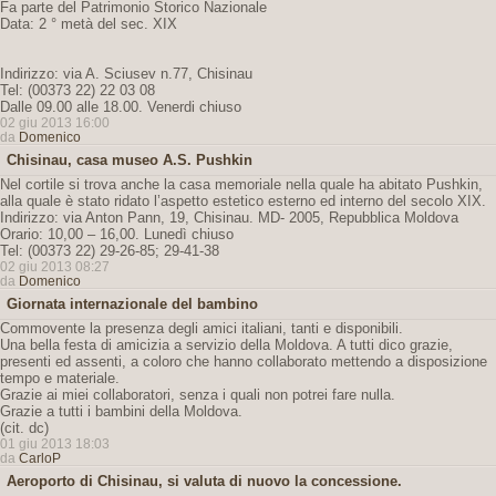
Fa parte del Patrimonio Storico Nazionale
Data: 2 ° metà del sec. XIX
Indirizzo: via A. Sciusev n.77, Chisinau
Tel: (00373 22) 22 03 08
Dalle 09.00 alle 18.00. Venerdi chiuso
02 giu 2013 16:00
da
Domenico
Chisinau, casa museo A.S. Pushkin
Nel cortile si trova anche la casa memoriale nella quale ha abitato Pushkin,
alla quale è stato ridato l’aspetto estetico esterno ed interno del secolo XIX.
Indirizzo: via Anton Pann, 19, Chisinau. MD- 2005, Repubblica Moldova
Orario: 10,00 – 16,00. Lunedì chiuso
Tel: (00373 22) 29-26-85; 29-41-38
02 giu 2013 08:27
da
Domenico
Giornata internazionale del bambino
Commovente la presenza degli amici italiani, tanti e disponibili.
Una bella festa di amicizia a servizio della Moldova. A tutti dico grazie,
presenti ed assenti, a coloro che hanno collaborato mettendo a disposizione
tempo e materiale.
Grazie ai miei collaboratori, senza i quali non potrei fare nulla.
Grazie a tutti i bambini della Moldova.
(cit. dc)
01 giu 2013 18:03
da
CarloP
Aeroporto di Chisinau, si valuta di nuovo la concessione.