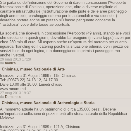
Sto parlando dell'intenzione del Governo di dare in concessione l'Aeroporto
Internazionale di Chisinau, operazione che, oltre a diverse migliorie di
carattere infrastrutturale (ristrutturazione delle piste e delle aree parcheggio
degli aeromobili, parcheggio esterno per le automobili e via dicendo..)
dovrebbe portare anche un prezzo più basso per quanto concerne la
"fastidiosa" voce delle tasse aeroportuali.
La società che riceverà in concessione l'Aeroporto (49 anni), stando alle voci
che circolano in questi giorni, dovrebbe far eseguire (in varie tappe) lavori per
circa 230 mln di euro. Mi aspetto anche un'apertura del mercato per quanto
riguarda l'handling ed il catering poichè la situazione odierna, con i prezzi dei
servizi fuori da ogni logica, sta danneggiando in primis i passeggeri ma
anche i vettori.
29 mag 2013 17:28
da
badica
Chisinau, museo Nazionale di Arte
Indirizzo: via 31 August 1989 n.115, Chisinau
Tel: (00373 22) 24 13 12, 24 17 30
Dalle 10.00 alle 18.00. Lunedi chiuso
www.mnam.md
27 mag 2013 19:37
da
Domenico
Chisinau, museo Nazionale di Archeologia e Storia
Al momento attuale ha un patrimonio di circa 135.000 pezzi. Detiene
un’importante collezione di pezzi riferiti alla storia naturale della Repubblica
Moldova.
Indirizzo: via 31 August 1989 n.121 A, Chisinau