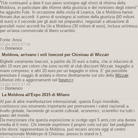
''l'Ue continuerà' a dare il suo pieno sostegno agli sforzi di riforma della
Moldova, in particolare alle riforme della giustizia e del ministero degli interni''
ha aggiunto Fule. In occasione della visita di Leanca, Ue e Moldova hanno
firmato due accordi: il primo di sostegno al settore della giustizia (60 milioni
di euro) e il secondo per gli aiuti nei preparativi, negoziati e attuazione di
possibili nuovi accordi fra Ue e Moldova (30 milioni di euro), inclusa un'intesa
per un'area commerciale di libero scambio.
Fonte: Ansa
15 giu 2013 07:36
da
Domenico
Moldova, arrivano i voli lowcost per Chisinau di Wizzair
Biglietti veramente lowcost, a partire da 20 euro a tratta, che si riducono di
altri 10 euro per coloro che sono iscritti al club discount Wizzair, bagaglio a
mano compreso, e altri 20 euro per un bagaglio in stiva. E' già possibile
prenotare il viaggio di andata e ritorno direttamente sul sito della
Wizzair
.
Ulteriori info e aggiornamenti nel
forum>>
13 giu 2013 17:48
da
Domenico
La Moldova all'Expo 2015 di Milano
Al pari di altre manifestazioni internazionali, questa Expo mondiale,
costituisce uno strumento importante per promuovere i valori nazionali a
livello globale, favorendo gli scambi culturali, economici, scientifici tra tutti i
paesi del mondo.
Da menzionare che questa exposizione si svolge ogni 5 anni,con una durata
media di 6 mesi. Chi intende esprimere il proprio voto sul piu’ bel padiglione
che dovra’ rappresentare la Moldova, può recarsi ancora oggi al centro
internazionale Moldexpo di Chisinau, presso lo stand nr.1.