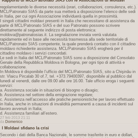
Rapporto di MCL/Patronato SIAS con le Associazioni di Moldavi
regolamentando le diverse necessità (orari, collaborazioni, consulenza, etc.).
MCL/Patronato SIAS da parte sua metterà a disposizione l’elenco delle sedi
in Italia, per cui ogni Associazione individuerà quella in prossimità.
I singoli cittadini moldavi presenti in Italia che necessitano di assistenza da
parte di MCL/Patronato SIAS e del suo Patronato possono scrivere
direttamente al seguente indirizzo di posta elettronica:
moldova@patronatosias.it. La segnalazione inviata verrà valutata
rapidamente ed in base alle necessità trasmessa alla sede territoriale di
MCL/Patronato SIAS competente, la quale prenderà contatto con il cittadino
moldavo richiedente assistenza. MCL/Patronato SIAS erogherà per il
cittadino moldavo i servizi concordati.
Le sedi in Italia del MCL/Patronato SIAS sono a disposizione del Consolato
Genale della Repubblica Moldova in Bologna, per ogni tipo di attività e
collaborazione.
In Moldova è disponibile l’ufficio del MCL/Patronato SIAS, sito a Chişinău in
str. Vlaicu Pircalab 30 of.7, tel. +373.79400397, disponibile al pubblico dal
lunedi al venerdi, dalle ore 09.00 alle ore 16.00. Tale ufficio eroga i seguenti
servizi:
a. Assistenza sociale in situazioni di bisogno o disagio;
b. Assistenza nel settore della emigrazione regolare;
c. Assistenza nell’accesso alle pratiche pensionistiche per lavoro effettuato
in Italia, anche in situazioni di invalidità permanenti a causa di incidenti sul
lavoro avvenuti in Italia;
d. Assistenza familiari all’estero.
27 feb 2013 21:11
da
Domenico
I Moldavi sfidano la crisi
Secondo i dati della Banca Nazionale, le somme trasferite in euro e dollari,