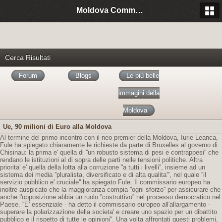
Moldova Community Italia
Cerca Risultati
Forum
Blogs
Le più belle
immagini della
Moldova
Ue, 90 milioni di Euro alla Moldova
Al termine del primo incontro con il neo-premier della Moldova, Iurie Leanca,
Fule ha spiegato chiaramente le richieste da parte di Bruxelles al governo di
Chisinau: la prima e' quella di ''un robusto sistema di pesi e contrappesi'' che
rendano le istituzioni al di sopra delle parti nelle tensioni politiche. Altra
priorita' e' quella della lotta alla corruzione ''a tutti i livelli'', insieme ad un
sistema dei media ''pluralista, diversificato e di alta qualita''', nel quale ''il
servizio pubblico e' cruciale'' ha spiegato Fule. Il commissario europeo ha
inoltre auspicato che la maggioranza compia ''ogni sforzo'' per assicurare che
anche l'opposizione abbia un ruolo ''costruttivo'' nel processo democratico nel
Paese. ''E' essenziale - ha detto il commissario europeo all'allargamento -
superare la polarizzazione della societa' e creare uno spazio per un dibattito
pubblico e il rispetto di tutte le opinioni''. Una volta affrontati questi problemi,