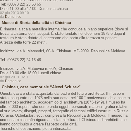
Tel: (00373 22) 23 53 65
Dalle 11.00 alle 17.00. Domenica chiuso
02 giu 2013 09:10
da
Domenico
Museo di Storia della città di Chisinau
È rimasta la scala metallica interna che conduce al piano superiore (dove si
trova la cisterna con l’acqua). È stato fondato nel dicembre 1979 e dopo il
restauro è stata dotata di ascensore che porta alla terrazza superiore.
Altezza della torre 22 metri.
Indirizzo: via A. Mateevici, 60-A. Chisinau. MD-2009. Repubblica Moldova.
Tel: (00373-22) 24-16-48
Indirizzo: via A. Mateevici n. 60A, Chisinau
Dalle 10.00 alle 18.00 Lunedi chiuso
02 giu 2013 16:11
da
Domenico
Chisinau, casa memoriale “Alexei Sciusev”
Questa casa è stata acquistata dal padre del futuro architetto. Il museo è
stato inaugurato nel 1973 nella sua casa, nel 100 ° anniversario della nascita
del famoso architetto, accademico di architettura (1873-1949). I museo ha
oltre 2.000 reperti, che comprende oggetti personali, materiali grafici relativi
al suo lavoro; disegni, progetti, fotografie di famosi edifici costruiti in Russia,
Ucraina, Uzbekistan, ecc, compresa la Repubblica di Moldova. Il museo ha
una ricca bibliografia riguardante l'architettura di Chisinau e di architetti che
hanno contribuito a creare l'aspetto della città.
Tecniche di costruzione: pietra intonacata