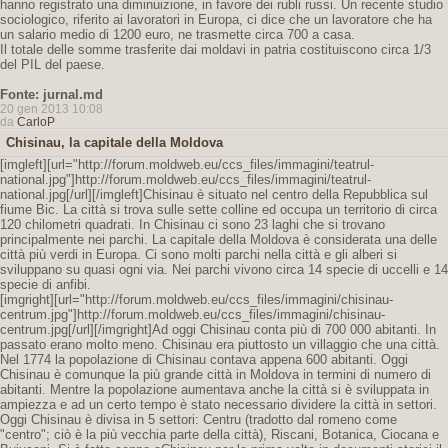
hanno registrato una diminuizione, in favore dei rubli russi. Un recente studio
sociologico, riferito ai lavoratori in Europa, ci dice che un lavoratore che ha
un salario medio di 1200 euro, ne trasmette circa 700 a casa.
Il totale delle somme trasferite dai moldavi in patria costituiscono circa 1/3
del PIL del paese.
Fonte: jurnal.md
20 gen 2013 10:08
da
CarloP
Chisinau, la capitale della Moldova
[imgleft][url="http://forum.moldweb.eu/ccs_files/immagini/teatrul-
national.jpg"]http://forum.moldweb.eu/ccs_files/immagini/teatrul-
national.jpg[/url][/imgleft]Chisinau è situato nel centro della Repubblica sul
fiume Bic. La città si trova sulle sette colline ed occupa un territorio di circa
120 chilometri quadrati. In Chisinau ci sono 23 laghi che si trovano
principalmente nei parchi. La capitale della Moldova è considerata una delle
città più verdi in Europa. Ci sono molti parchi nella città e gli alberi si
sviluppano su quasi ogni via. Nei parchi vivono circa 14 specie di uccelli e 14
specie di anfibi.
[imgright][url="http://forum.moldweb.eu/ccs_files/immagini/chisinau-
centrum.jpg"]http://forum.moldweb.eu/ccs_files/immagini/chisinau-
centrum.jpg[/url][/imgright]Ad oggi Chisinau conta più di 700 000 abitanti. In
passato erano molto meno. Chisinau era piuttosto un villaggio che una città.
Nel 1774 la popolazione di Chisinau contava appena 600 abitanti. Oggi
Chisinau è comunque la più grande città in Moldova in termini di numero di
abitanti. Mentre la popolazione aumentava anche la città si è sviluppata in
ampiezza e ad un certo tempo è stato necessario dividere la città in settori.
Oggi Chisinau è divisa in 5 settori: Centru (tradotto dal romeno come
"centro"; ciò è la più vecchia parte della città), Riscani, Botanica, Ciocana e