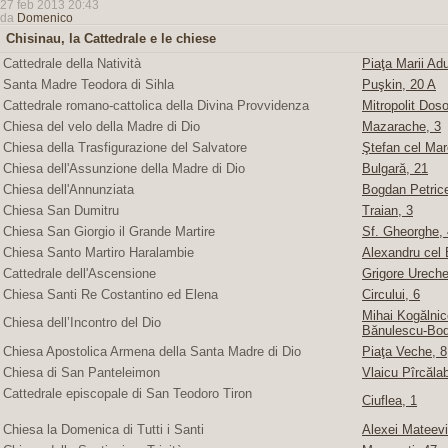
27 feb 2013 20:43
da
Domenico
Chisinau, la Cattedrale e le chiese
Cattedrale della Natività
Piaţa Marii Adu
Santa Madre Teodora di Sihla
Puşkin, 20 A
Cattedrale romano-cattolica della Divina Provvidenza
Mitropolit Doso
Chiesa del velo della Madre di Dio
Mazarache, 3
Chiesa della Trasfigurazione del Salvatore
Ştefan cel Mare
Chiesa dell'Assunzione della Madre di Dio
Bulgară, 21
Chiesa dell'Annunziata
Bogdan Petric
Chiesa San Dumitru
Traian, 3
Chiesa San Giorgio il Grande Martire
Sf. Gheorghe, 4
Chiesa Santo Martiro Haralambie
Alexandru cel 
Cattedrale dell'Ascensione
Grigore Ureche,
Chiesa Santi Re Costantino ed Elena
Circului, 6
Mihai Kogălnice
Chiesa dell’Incontro del Dio
Bănulescu-Bod
Chiesa Apostolica Armena della Santa Madre di Dio
Piaţa Veche, 8
Chiesa di San Panteleimon
Vlaicu Pîrcăla
Cattedrale episcopale di San Teodoro Tiron
Ciuflea, 1
Chiesa la Domenica di Tutti i Santi
Alexei Mateevi