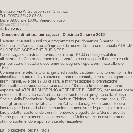
Indirizzo: via A. Sciusev n.77, Chisinau
Tel: (00373 22) 22 03 08
Dalle 09.00 alle 18.00. Venerdi chiuso
02 giu 2013 16:00
da
Domenico
Concorso di pittura per ragazzi - Chisinau 3 marzo 2013
L’evento, che sarà pubblico,è programmato per domenica 3 marzo, in
Chisinau, nell’ampia area all’ingresso del nuovo Centro commerciale ATRIUM
SHOPPING AGREMENT BUSINESS.
I venti ragazzi-artisti si ritroveranno alle ore 10.00 nel luogo stabilito
all’interno del Centro commerciale, e verrà loro consegnato il materiale utile
per realizzare il quadro e dovranno consegnare l’opera terminata alle ore
16.00.
Consegnate le tele, la Giuria, già predisposta, valuterà i vincitori ed i primi tre
classificati, in ordine di valutazione, saranno premiati, oltre a consegnare altri
premi minori. Alle ore 17.00 ci sarà la manifestazione di premiazione.
Nella settimana successiva, cioé dal 3 al 10 marzo,le opere rimarranno
esposte nell’ATRIUM SHOPPING AGREMENT BUSINESS, per essere poste
in vendita. Il ricavato sarà utilizzato per sostenere il progetto della Mensa
Sociale della Fondazione Regina Pacis in Chisinau (str. Avram Iancu, 17).
Tutti gli amici sono invitati a visitare l’attività dei ragazzi in corso d’opera,
incoraggiare i neo-artisti ed eventualmente acquistare le prestigiose tele da
loro prodotte, sostenendo così il meritevole progetto della Mensa Sociale.
Siamo grati alle aziende italiane presenti in Moldova che in diverso modo
stanno sostenendo e sponsorizzando l’iniziativa.
La Fondazione Regina Pacis