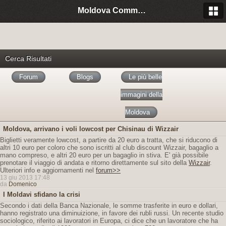
Moldova Community Italia
Cerca Risultati
Forum
Blogs
Le più belle
immagini della
Moldova
Moldova, arrivano i voli lowcost per Chisinau di Wizzair
Biglietti veramente lowcost, a partire da 20 euro a tratta, che si riducono di
altri 10 euro per coloro che sono iscritti al club discount Wizzair, bagaglio a
mano compreso, e altri 20 euro per un bagaglio in stiva. E' già possibile
prenotare il viaggio di andata e ritorno direttamente sul sito della
Wizzair
.
Ulteriori info e aggiornamenti nel
forum>>
13 giu 2013 17:48
da
Domenico
I Moldavi sfidano la crisi
Secondo i dati della Banca Nazionale, le somme trasferite in euro e dollari,
hanno registrato una diminuizione, in favore dei rubli russi. Un recente studio
sociologico, riferito ai lavoratori in Europa, ci dice che un lavoratore che ha