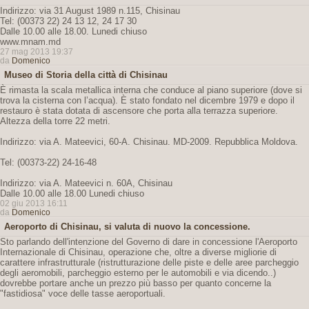
Indirizzo: via 31 August 1989 n.115, Chisinau
Tel: (00373 22) 24 13 12, 24 17 30
Dalle 10.00 alle 18.00. Lunedi chiuso
www.mnam.md
27 mag 2013 19:37
da
Domenico
Museo di Storia della città di Chisinau
È rimasta la scala metallica interna che conduce al piano superiore (dove si
trova la cisterna con l’acqua). È stato fondato nel dicembre 1979 e dopo il
restauro è stata dotata di ascensore che porta alla terrazza superiore.
Altezza della torre 22 metri.
Indirizzo: via A. Mateevici, 60-A. Chisinau. MD-2009. Repubblica Moldova.
Tel: (00373-22) 24-16-48
Indirizzo: via A. Mateevici n. 60A, Chisinau
Dalle 10.00 alle 18.00 Lunedi chiuso
02 giu 2013 16:11
da
Domenico
Aeroporto di Chisinau, si valuta di nuovo la concessione.
Sto parlando dell'intenzione del Governo di dare in concessione l'Aeroporto
Internazionale di Chisinau, operazione che, oltre a diverse migliorie di
carattere infrastrutturale (ristrutturazione delle piste e delle aree parcheggio
degli aeromobili, parcheggio esterno per le automobili e via dicendo..)
dovrebbe portare anche un prezzo più basso per quanto concerne la
"fastidiosa" voce delle tasse aeroportuali.