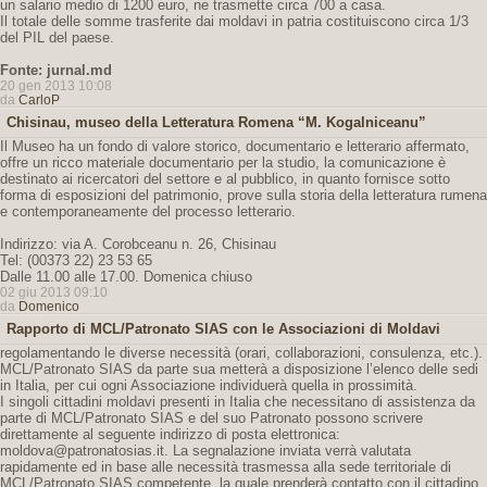
un salario medio di 1200 euro, ne trasmette circa 700 a casa.
Il totale delle somme trasferite dai moldavi in patria costituiscono circa 1/3
del PIL del paese.
Fonte: jurnal.md
20 gen 2013 10:08
da
CarloP
Chisinau, museo della Letteratura Romena “M. Kogalniceanu”
Il Museo ha un fondo di valore storico, documentario e letterario affermato,
offre un ricco materiale documentario per la studio, la comunicazione è
destinato ai ricercatori del settore e al pubblico, in quanto fornisce sotto
forma di esposizioni del patrimonio, prove sulla storia della letteratura rumena
e contemporaneamente del processo letterario.
Indirizzo: via A. Corobceanu n. 26, Chisinau
Tel: (00373 22) 23 53 65
Dalle 11.00 alle 17.00. Domenica chiuso
02 giu 2013 09:10
da
Domenico
Rapporto di MCL/Patronato SIAS con le Associazioni di Moldavi
regolamentando le diverse necessità (orari, collaborazioni, consulenza, etc.).
MCL/Patronato SIAS da parte sua metterà a disposizione l’elenco delle sedi
in Italia, per cui ogni Associazione individuerà quella in prossimità.
I singoli cittadini moldavi presenti in Italia che necessitano di assistenza da
parte di MCL/Patronato SIAS e del suo Patronato possono scrivere
direttamente al seguente indirizzo di posta elettronica:
moldova@patronatosias.it. La segnalazione inviata verrà valutata
rapidamente ed in base alle necessità trasmessa alla sede territoriale di
MCL/Patronato SIAS competente, la quale prenderà contatto con il cittadino