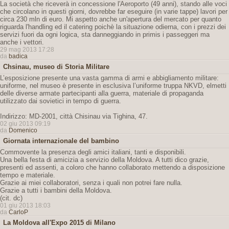
La società che riceverà in concessione l'Aeroporto (49 anni), stando alle voci
che circolano in questi giorni, dovrebbe far eseguire (in varie tappe) lavori per
circa 230 mln di euro. Mi aspetto anche un'apertura del mercato per quanto
riguarda l'handling ed il catering poichè la situazione odierna, con i prezzi dei
servizi fuori da ogni logica, sta danneggiando in primis i passeggeri ma
anche i vettori.
29 mag 2013 17:28
da
badica
Chsinau, museo di Storia Militare
L’esposizione presente una vasta gamma di armi e abbigliamento militare:
uniforme, nel museo è presente in esclusiva l’uniforme truppa NKVD, elmetti
delle diverse armate partecipanti alla guerra, materiale di propaganda
utilizzato dai sovietici in tempo di guerra.
Indirizzo: MD-2001, città Chisinau via Tighina, 47.
02 giu 2013 09:19
da
Domenico
Giornata internazionale del bambino
Commovente la presenza degli amici italiani, tanti e disponibili.
Una bella festa di amicizia a servizio della Moldova. A tutti dico grazie,
presenti ed assenti, a coloro che hanno collaborato mettendo a disposizione
tempo e materiale.
Grazie ai miei collaboratori, senza i quali non potrei fare nulla.
Grazie a tutti i bambini della Moldova.
(cit. dc)
01 giu 2013 18:03
da
CarloP
La Moldova all'Expo 2015 di Milano