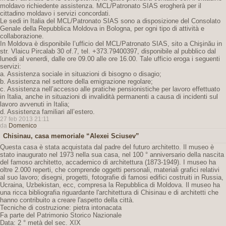
moldavo richiedente assistenza. MCL/Patronato SIAS erogherà per il
cittadino moldavo i servizi concordati.
Le sedi in Italia del MCL/Patronato SIAS sono a disposizione del Consolato
Genale della Repubblica Moldova in Bologna, per ogni tipo di attività e
collaborazione.
In Moldova è disponibile l’ufficio del MCL/Patronato SIAS, sito a Chişinău in
str. Vlaicu Pircalab 30 of.7, tel. +373.79400397, disponibile al pubblico dal
lunedi al venerdi, dalle ore 09.00 alle ore 16.00. Tale ufficio eroga i seguenti
servizi:
a. Assistenza sociale in situazioni di bisogno o disagio;
b. Assistenza nel settore della emigrazione regolare;
c. Assistenza nell’accesso alle pratiche pensionistiche per lavoro effettuato
in Italia, anche in situazioni di invalidità permanenti a causa di incidenti sul
lavoro avvenuti in Italia;
d. Assistenza familiari all’estero.
27 feb 2013 21:11
da
Domenico
Chisinau, casa memoriale “Alexei Sciusev”
Questa casa è stata acquistata dal padre del futuro architetto. Il museo è
stato inaugurato nel 1973 nella sua casa, nel 100 ° anniversario della nascita
del famoso architetto, accademico di architettura (1873-1949). I museo ha
oltre 2.000 reperti, che comprende oggetti personali, materiali grafici relativi
al suo lavoro; disegni, progetti, fotografie di famosi edifici costruiti in Russia,
Ucraina, Uzbekistan, ecc, compresa la Repubblica di Moldova. Il museo ha
una ricca bibliografia riguardante l'architettura di Chisinau e di architetti che
hanno contribuito a creare l'aspetto della città.
Tecniche di costruzione: pietra intonacata
Fa parte del Patrimonio Storico Nazionale
Data: 2 ° metà del sec. XIX