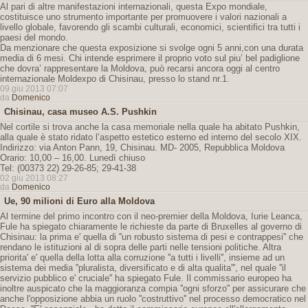
Al pari di altre manifestazioni internazionali, questa Expo mondiale,
costituisce uno strumento importante per promuovere i valori nazionali a
livello globale, favorendo gli scambi culturali, economici, scientifici tra tutti i
paesi del mondo.
Da menzionare che questa exposizione si svolge ogni 5 anni,con una durata
media di 6 mesi. Chi intende esprimere il proprio voto sul piu’ bel padiglione
che dovra’ rappresentare la Moldova, può recarsi ancora oggi al centro
internazionale Moldexpo di Chisinau, presso lo stand nr.1.
09 giu 2013 07:07
da
Domenico
Chisinau, casa museo A.S. Pushkin
Nel cortile si trova anche la casa memoriale nella quale ha abitato Pushkin,
alla quale è stato ridato l’aspetto estetico esterno ed interno del secolo XIX.
Indirizzo: via Anton Pann, 19, Chisinau. MD- 2005, Repubblica Moldova
Orario: 10,00 – 16,00. Lunedì chiuso
Tel: (00373 22) 29-26-85; 29-41-38
02 giu 2013 08:27
da
Domenico
Ue, 90 milioni di Euro alla Moldova
Al termine del primo incontro con il neo-premier della Moldova, Iurie Leanca,
Fule ha spiegato chiaramente le richieste da parte di Bruxelles al governo di
Chisinau: la prima e' quella di ''un robusto sistema di pesi e contrappesi'' che
rendano le istituzioni al di sopra delle parti nelle tensioni politiche. Altra
priorita' e' quella della lotta alla corruzione ''a tutti i livelli'', insieme ad un
sistema dei media ''pluralista, diversificato e di alta qualita''', nel quale ''il
servizio pubblico e' cruciale'' ha spiegato Fule. Il commissario europeo ha
inoltre auspicato che la maggioranza compia ''ogni sforzo'' per assicurare che
anche l'opposizione abbia un ruolo ''costruttivo'' nel processo democratico nel