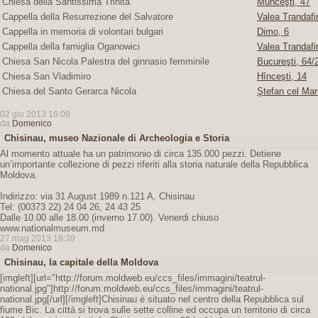
Chiesa della Santissima Trinità
Munceşti, 47
Cappella della Resurrezione del Salvatore
Valea Trandafir
Cappella in memoria di volontari bulgari
Dimo, 6
Cappella della famiglia Oganowici
Valea Trandafir
Chiesa San Nicola Palestra del ginnasio femminile
Bucureşti, 64/2
Chiesa San Vladimiro
Hînceşti, 14
Chiesa del Santo Gerarca Nicola
Ştefan cel Mar
02 giu 2013 16:08
da
Domenico
Chisinau, museo Nazionale di Archeologia e Storia
Al momento attuale ha un patrimonio di circa 135.000 pezzi. Detiene
un’importante collezione di pezzi riferiti alla storia naturale della Repubblica
Moldova.
Indirizzo: via 31 August 1989 n.121 A, Chisinau
Tel: (00373 22) 24 04 26, 24 43 25
Dalle 10.00 alle 18.00 (inverno 17.00). Venerdi chiuso
www.nationalmuseum.md
27 mag 2013 18:39
da
Domenico
Chisinau, la capitale della Moldova
[imgleft][url="http://forum.moldweb.eu/ccs_files/immagini/teatrul-
national.jpg"]http://forum.moldweb.eu/ccs_files/immagini/teatrul-
national.jpg[/url][/imgleft]Chisinau è situato nel centro della Repubblica sul
fiume Bic. La città si trova sulle sette colline ed occupa un territorio di circa