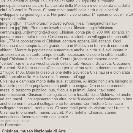
120 chilometri quadrati. In Chisinau ci sono 23 laghi che si trovano
principalmente nei parchi. La capitale della Moldova è considerata una delle
città più verdi in Europa. Ci sono molti parchi nella città e gli alberi si
sviluppano su quasi ogni via. Nei parchi vivono circa 14 specie di uccelli e 14
specie di anfibi.
[imgright][url="http://forum.moldweb.eu/ccs_files/immagini/chisinau-
centrum.jpg"]http://forum.moldweb.eu/ccs_files/immagini/chisinau-
centrum.jpg[/url][/imgright]Ad oggi Chisinau conta più di 700 000 abitanti. In
passato erano molto meno. Chisinau era piuttosto un villaggio che una città.
Nel 1774 la popolazione di Chisinau contava appena 600 abitanti. Oggi
Chisinau è comunque la più grande città in Moldova in termini di numero di
abitanti. Mentre la popolazione aumentava anche la città si è sviluppata in
ampiezza e ad un certo tempo è stato necessario dividere la città in settori.
Oggi Chisinau è divisa in 5 settori: Centru (tradotto dal romeno come
"centro"; ciò è la più vecchia parte della città), Riscani, Botanica, Ciocana e
Buiucani. Si è fatto cenno aChisinau per la prima volta in documenti storici il
17 luglio 1436. Dopo la dissoluzione dell'e Sovietica Chisinau si è dichiarata
città capitale della Moldova e lo è ancora tutt'oggi.
Chisinau è cambiata molto dalla sua istituzione. All'inizio non c'era bisogno di
trasporto poiché la popolazioni era piuttosto esigua. Ora ci sono parecchi
mezzi di trasporto pubblico: bus, filobus e pulmini. Ance i taxi sono
numerosissimi. Chisinau è collegato ad altre località della Moldova ed anche
ad altri paesi. Il collegamento con altre località avviene principalmente in bus
anche se non manca il collegamento ferroviario. Con l'estero Chisinau è
collegata con aerei, treni e bus. Ci sono molti posti da visitare per i turisti a
Chisinau (monumenti, musei, parchi). Molti hotel in Chisinau stanno
accogliendo favorevolmente ogni ospite.
20 gen 2013 15:46
da
Domenico
Chisinau, museo Nazionale di Arte