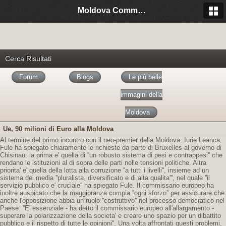
Moldova Community Italia
Cerca Risultati
Forum
Blogs
Le più belle
immagini della
Moldova
Ue, 90 milioni di Euro alla Moldova
Al termine del primo incontro con il neo-premier della Moldova, Iurie Leanca,
Fule ha spiegato chiaramente le richieste da parte di Bruxelles al governo di
Chisinau: la prima e' quella di ''un robusto sistema di pesi e contrappesi'' che
rendano le istituzioni al di sopra delle parti nelle tensioni politiche. Altra
priorita' e' quella della lotta alla corruzione ''a tutti i livelli'', insieme ad un
sistema dei media ''pluralista, diversificato e di alta qualita''', nel quale ''il
servizio pubblico e' cruciale'' ha spiegato Fule. Il commissario europeo ha
inoltre auspicato che la maggioranza compia ''ogni sforzo'' per assicurare che
anche l'opposizione abbia un ruolo ''costruttivo'' nel processo democratico nel
Paese. ''E' essenziale - ha detto il commissario europeo all'allargamento -
superare la polarizzazione della societa' e creare uno spazio per un dibattito
pubblico e il rispetto di tutte le opinioni''. Una volta affrontati questi problemi,