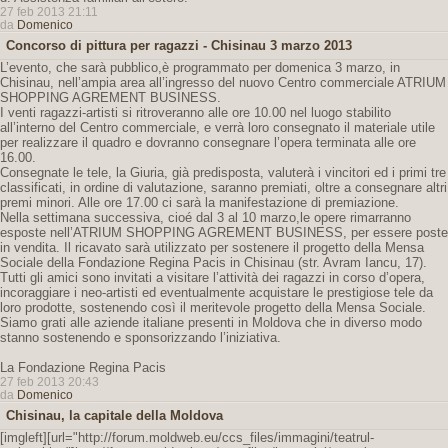
27 feb 2013 21:11
da
Domenico
Concorso di pittura per ragazzi - Chisinau 3 marzo 2013
L’evento, che sarà pubblico,è programmato per domenica 3 marzo, in
Chisinau, nell’ampia area all’ingresso del nuovo Centro commerciale ATRIUM
SHOPPING AGREMENT BUSINESS.
I venti ragazzi-artisti si ritroveranno alle ore 10.00 nel luogo stabilito
all’interno del Centro commerciale, e verrà loro consegnato il materiale utile
per realizzare il quadro e dovranno consegnare l’opera terminata alle ore
16.00.
Consegnate le tele, la Giuria, già predisposta, valuterà i vincitori ed i primi tre
classificati, in ordine di valutazione, saranno premiati, oltre a consegnare altri
premi minori. Alle ore 17.00 ci sarà la manifestazione di premiazione.
Nella settimana successiva, cioé dal 3 al 10 marzo,le opere rimarranno
esposte nell’ATRIUM SHOPPING AGREMENT BUSINESS, per essere poste
in vendita. Il ricavato sarà utilizzato per sostenere il progetto della Mensa
Sociale della Fondazione Regina Pacis in Chisinau (str. Avram Iancu, 17).
Tutti gli amici sono invitati a visitare l’attività dei ragazzi in corso d’opera,
incoraggiare i neo-artisti ed eventualmente acquistare le prestigiose tele da
loro prodotte, sostenendo così il meritevole progetto della Mensa Sociale.
Siamo grati alle aziende italiane presenti in Moldova che in diverso modo
stanno sostenendo e sponsorizzando l’iniziativa.
La Fondazione Regina Pacis
27 feb 2013 20:43
da
Domenico
Chisinau, la capitale della Moldova
[imgleft][url="http://forum.moldweb.eu/ccs_files/immagini/teatrul-