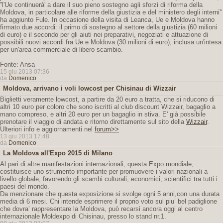
''l'Ue continuerà' a dare il suo pieno sostegno agli sforzi di riforma della
Moldova, in particolare alle riforme della giustizia e del ministero degli interni''
ha aggiunto Fule. In occasione della visita di Leanca, Ue e Moldova hanno
firmato due accordi: il primo di sostegno al settore della giustizia (60 milioni
di euro) e il secondo per gli aiuti nei preparativi, negoziati e attuazione di
possibili nuovi accordi fra Ue e Moldova (30 milioni di euro), inclusa un'intesa
per un'area commerciale di libero scambio.
Fonte: Ansa
15 giu 2013 07:36
da
Domenico
Moldova, arrivano i voli lowcost per Chisinau di Wizzair
Biglietti veramente lowcost, a partire da 20 euro a tratta, che si riducono di
altri 10 euro per coloro che sono iscritti al club discount Wizzair, bagaglio a
mano compreso, e altri 20 euro per un bagaglio in stiva. E' già possibile
prenotare il viaggio di andata e ritorno direttamente sul sito della
Wizzair
.
Ulteriori info e aggiornamenti nel
forum>>
13 giu 2013 17:48
da
Domenico
La Moldova all'Expo 2015 di Milano
Al pari di altre manifestazioni internazionali, questa Expo mondiale,
costituisce uno strumento importante per promuovere i valori nazionali a
livello globale, favorendo gli scambi culturali, economici, scientifici tra tutti i
paesi del mondo.
Da menzionare che questa exposizione si svolge ogni 5 anni,con una durata
media di 6 mesi. Chi intende esprimere il proprio voto sul piu’ bel padiglione
che dovra’ rappresentare la Moldova, può recarsi ancora oggi al centro
internazionale Moldexpo di Chisinau, presso lo stand nr.1.