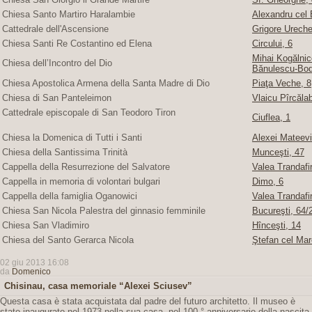
Chiesa Santo Martiro Haralambie
Alexandru cel 
Cattedrale dell'Ascensione
Grigore Ureche,
Chiesa Santi Re Costantino ed Elena
Circului, 6
Mihai Kogălnice
Chiesa dell’Incontro del Dio
Bănulescu-Bod
Chiesa Apostolica Armena della Santa Madre di Dio
Piaţa Veche, 8
Chiesa di San Panteleimon
Vlaicu Pîrcăla
Cattedrale episcopale di San Teodoro Tiron
Ciuflea, 1
Chiesa la Domenica di Tutti i Santi
Alexei Mateevi
Chiesa della Santissima Trinità
Munceşti, 47
Cappella della Resurrezione del Salvatore
Valea Trandafir
Cappella in memoria di volontari bulgari
Dimo, 6
Cappella della famiglia Oganowici
Valea Trandafir
Chiesa San Nicola Palestra del ginnasio femminile
Bucureşti, 64/2
Chiesa San Vladimiro
Hînceşti, 14
Chiesa del Santo Gerarca Nicola
Ştefan cel Mar
02 giu 2013 16:08
da
Domenico
Chisinau, casa memoriale “Alexei Sciusev”
Questa casa è stata acquistata dal padre del futuro architetto. Il museo è
stato inaugurato nel 1973 nella sua casa, nel 100 ° anniversario della nascita