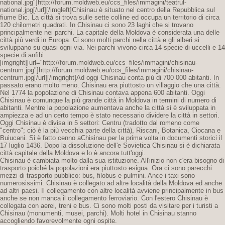
national.jpg"]http://forum.moldweb.eu/ccs_files/immagini/teatrul-
national.jpg[/url][/imgleft]Chisinau è situato nel centro della Repubblica sul
fiume Bic. La città si trova sulle sette colline ed occupa un territorio di circa
120 chilometri quadrati. In Chisinau ci sono 23 laghi che si trovano
principalmente nei parchi. La capitale della Moldova è considerata una delle
città più verdi in Europa. Ci sono molti parchi nella città e gli alberi si
sviluppano su quasi ogni via. Nei parchi vivono circa 14 specie di uccelli e 14
specie di anfibi.
[imgright][url="http://forum.moldweb.eu/ccs_files/immagini/chisinau-
centrum.jpg"]http://forum.moldweb.eu/ccs_files/immagini/chisinau-
centrum.jpg[/url][/imgright]Ad oggi Chisinau conta più di 700 000 abitanti. In
passato erano molto meno. Chisinau era piuttosto un villaggio che una città.
Nel 1774 la popolazione di Chisinau contava appena 600 abitanti. Oggi
Chisinau è comunque la più grande città in Moldova in termini di numero di
abitanti. Mentre la popolazione aumentava anche la città si è sviluppata in
ampiezza e ad un certo tempo è stato necessario dividere la città in settori.
Oggi Chisinau è divisa in 5 settori: Centru (tradotto dal romeno come
"centro"; ciò è la più vecchia parte della città), Riscani, Botanica, Ciocana e
Buiucani. Si è fatto cenno aChisinau per la prima volta in documenti storici il
17 luglio 1436. Dopo la dissoluzione dell'e Sovietica Chisinau si è dichiarata
città capitale della Moldova e lo è ancora tutt'oggi.
Chisinau è cambiata molto dalla sua istituzione. All'inizio non c'era bisogno di
trasporto poiché la popolazioni era piuttosto esigua. Ora ci sono parecchi
mezzi di trasporto pubblico: bus, filobus e pulmini. Ance i taxi sono
numerosissimi. Chisinau è collegato ad altre località della Moldova ed anche
ad altri paesi. Il collegamento con altre località avviene principalmente in bus
anche se non manca il collegamento ferroviario. Con l'estero Chisinau è
collegata con aerei, treni e bus. Ci sono molti posti da visitare per i turisti a
Chisinau (monumenti, musei, parchi). Molti hotel in Chisinau stanno
accogliendo favorevolmente ogni ospite.