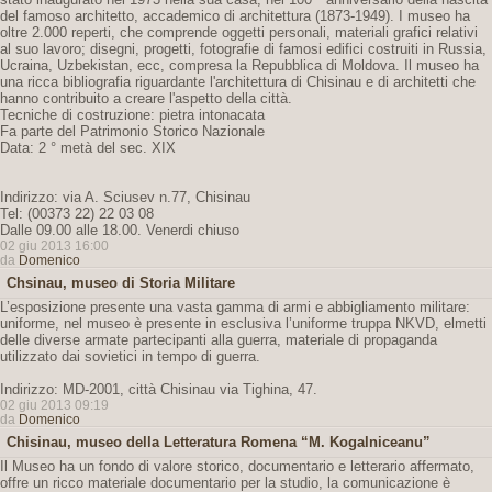
del famoso architetto, accademico di architettura (1873-1949). I museo ha
oltre 2.000 reperti, che comprende oggetti personali, materiali grafici relativi
al suo lavoro; disegni, progetti, fotografie di famosi edifici costruiti in Russia,
Ucraina, Uzbekistan, ecc, compresa la Repubblica di Moldova. Il museo ha
una ricca bibliografia riguardante l'architettura di Chisinau e di architetti che
hanno contribuito a creare l'aspetto della città.
Tecniche di costruzione: pietra intonacata
Fa parte del Patrimonio Storico Nazionale
Data: 2 ° metà del sec. XIX
Indirizzo: via A. Sciusev n.77, Chisinau
Tel: (00373 22) 22 03 08
Dalle 09.00 alle 18.00. Venerdi chiuso
02 giu 2013 16:00
da
Domenico
Chsinau, museo di Storia Militare
L’esposizione presente una vasta gamma di armi e abbigliamento militare:
uniforme, nel museo è presente in esclusiva l’uniforme truppa NKVD, elmetti
delle diverse armate partecipanti alla guerra, materiale di propaganda
utilizzato dai sovietici in tempo di guerra.
Indirizzo: MD-2001, città Chisinau via Tighina, 47.
02 giu 2013 09:19
da
Domenico
Chisinau, museo della Letteratura Romena “M. Kogalniceanu”
Il Museo ha un fondo di valore storico, documentario e letterario affermato,
offre un ricco materiale documentario per la studio, la comunicazione è