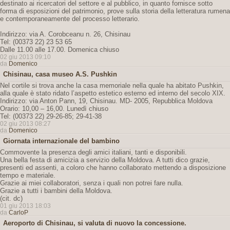
destinato ai ricercatori del settore e al pubblico, in quanto fornisce sotto
forma di esposizioni del patrimonio, prove sulla storia della letteratura rumena
e contemporaneamente del processo letterario.
Indirizzo: via A. Corobceanu n. 26, Chisinau
Tel: (00373 22) 23 53 65
Dalle 11.00 alle 17.00. Domenica chiuso
02 giu 2013 09:10
da
Domenico
Chisinau, casa museo A.S. Pushkin
Nel cortile si trova anche la casa memoriale nella quale ha abitato Pushkin,
alla quale è stato ridato l’aspetto estetico esterno ed interno del secolo XIX.
Indirizzo: via Anton Pann, 19, Chisinau. MD- 2005, Repubblica Moldova
Orario: 10,00 – 16,00. Lunedì chiuso
Tel: (00373 22) 29-26-85; 29-41-38
02 giu 2013 08:27
da
Domenico
Giornata internazionale del bambino
Commovente la presenza degli amici italiani, tanti e disponibili.
Una bella festa di amicizia a servizio della Moldova. A tutti dico grazie,
presenti ed assenti, a coloro che hanno collaborato mettendo a disposizione
tempo e materiale.
Grazie ai miei collaboratori, senza i quali non potrei fare nulla.
Grazie a tutti i bambini della Moldova.
(cit. dc)
01 giu 2013 18:03
da
CarloP
Aeroporto di Chisinau, si valuta di nuovo la concessione.