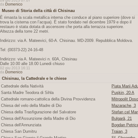
09 giu 2013 07:07
da
Domenico
Museo di Storia della città di Chisinau
È rimasta la scala metallica interna che conduce al piano superiore (dove si
trova la cisterna con l’acqua). È stato fondato nel dicembre 1979 e dopo il
restauro è stata dotata di ascensore che porta alla terrazza superiore.
Altezza della torre 22 metri.
Indirizzo: via A. Mateevici, 60-A. Chisinau. MD-2009. Repubblica Moldova.
Tel: (00373-22) 24-16-48
Indirizzo: via A. Mateevici n. 60A, Chisinau
Dalle 10.00 alle 18.00 Lunedi chiuso
02 giu 2013 16:11
da
Domenico
Chisinau, la Cattedrale e le chiese
Cattedrale della Natività
Piaţa Marii Adu
Santa Madre Teodora di Sihla
Puşkin, 20 A
Cattedrale romano-cattolica della Divina Provvidenza
Mitropolit Doso
Chiesa del velo della Madre di Dio
Mazarache, 3
Chiesa della Trasfigurazione del Salvatore
Ştefan cel Mare
Chiesa dell'Assunzione della Madre di Dio
Bulgară, 21
Chiesa dell'Annunziata
Bogdan Petric
Chiesa San Dumitru
Traian, 3
Chiesa San Giorgio il Grande Martire
Sf. Gheorghe, 4