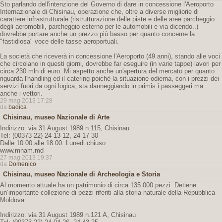
Sto parlando dell'intenzione del Governo di dare in concessione l'Aeroporto
Internazionale di Chisinau, operazione che, oltre a diverse migliorie di
carattere infrastrutturale (ristrutturazione delle piste e delle aree parcheggio
degli aeromobili, parcheggio esterno per le automobili e via dicendo..)
dovrebbe portare anche un prezzo più basso per quanto concerne la
"fastidiosa" voce delle tasse aeroportuali.
La società che riceverà in concessione l'Aeroporto (49 anni), stando alle voci
che circolano in questi giorni, dovrebbe far eseguire (in varie tappe) lavori per
circa 230 mln di euro. Mi aspetto anche un'apertura del mercato per quanto
riguarda l'handling ed il catering poichè la situazione odierna, con i prezzi dei
servizi fuori da ogni logica, sta danneggiando in primis i passeggeri ma
anche i vettori.
29 mag 2013 17:28
da
badica
Chisinau, museo Nazionale di Arte
Indirizzo: via 31 August 1989 n.115, Chisinau
Tel: (00373 22) 24 13 12, 24 17 30
Dalle 10.00 alle 18.00. Lunedi chiuso
www.mnam.md
27 mag 2013 19:37
da
Domenico
Chisinau, museo Nazionale di Archeologia e Storia
Al momento attuale ha un patrimonio di circa 135.000 pezzi. Detiene
un’importante collezione di pezzi riferiti alla storia naturale della Repubblica
Moldova.
Indirizzo: via 31 August 1989 n.121 A, Chisinau