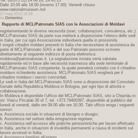
Tel: (00373 22) 24 04 26, 24 43 25
Dalle 10.00 alle 18.00 (inverno 17.00). Venerdi chiuso
www.nationalmuseum.md
27 mag 2013 18:39
da
Domenico
Rapporto di MCL/Patronato SIAS con le Associazioni di Moldavi
regolamentando le diverse necessità (orari, collaborazioni, consulenza, etc.).
MCL/Patronato SIAS da parte sua metterà a disposizione l’elenco delle sedi
in Italia, per cui ogni Associazione individuerà quella in prossimità.
I singoli cittadini moldavi presenti in Italia che necessitano di assistenza da
parte di MCL/Patronato SIAS e del suo Patronato possono scrivere
direttamente al seguente indirizzo di posta elettronica:
moldova@patronatosias.it. La segnalazione inviata verrà valutata
rapidamente ed in base alle necessità trasmessa alla sede territoriale di
MCL/Patronato SIAS competente, la quale prenderà contatto con il cittadino
moldavo richiedente assistenza. MCL/Patronato SIAS erogherà per il
cittadino moldavo i servizi concordati.
Le sedi in Italia del MCL/Patronato SIAS sono a disposizione del Consolato
Genale della Repubblica Moldova in Bologna, per ogni tipo di attività e
collaborazione.
In Moldova è disponibile l’ufficio del MCL/Patronato SIAS, sito a Chişinău in
str. Vlaicu Pircalab 30 of.7, tel. +373.79400397, disponibile al pubblico dal
lunedi al venerdi, dalle ore 09.00 alle ore 16.00. Tale ufficio eroga i seguenti
servizi:
a. Assistenza sociale in situazioni di bisogno o disagio;
b. Assistenza nel settore della emigrazione regolare;
c. Assistenza nell’accesso alle pratiche pensionistiche per lavoro effettuato
in Italia, anche in situazioni di invalidità permanenti a causa di incidenti sul
lavoro avvenuti in Italia;
d. Assistenza familiari all’estero.