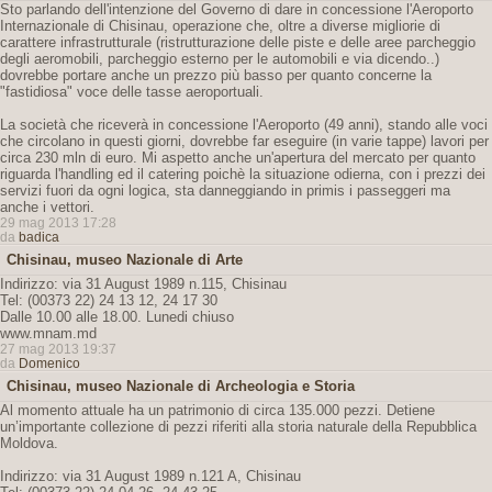
Sto parlando dell'intenzione del Governo di dare in concessione l'Aeroporto
Internazionale di Chisinau, operazione che, oltre a diverse migliorie di
carattere infrastrutturale (ristrutturazione delle piste e delle aree parcheggio
degli aeromobili, parcheggio esterno per le automobili e via dicendo..)
dovrebbe portare anche un prezzo più basso per quanto concerne la
"fastidiosa" voce delle tasse aeroportuali.
La società che riceverà in concessione l'Aeroporto (49 anni), stando alle voci
che circolano in questi giorni, dovrebbe far eseguire (in varie tappe) lavori per
circa 230 mln di euro. Mi aspetto anche un'apertura del mercato per quanto
riguarda l'handling ed il catering poichè la situazione odierna, con i prezzi dei
servizi fuori da ogni logica, sta danneggiando in primis i passeggeri ma
anche i vettori.
29 mag 2013 17:28
da
badica
Chisinau, museo Nazionale di Arte
Indirizzo: via 31 August 1989 n.115, Chisinau
Tel: (00373 22) 24 13 12, 24 17 30
Dalle 10.00 alle 18.00. Lunedi chiuso
www.mnam.md
27 mag 2013 19:37
da
Domenico
Chisinau, museo Nazionale di Archeologia e Storia
Al momento attuale ha un patrimonio di circa 135.000 pezzi. Detiene
un’importante collezione di pezzi riferiti alla storia naturale della Repubblica
Moldova.
Indirizzo: via 31 August 1989 n.121 A, Chisinau