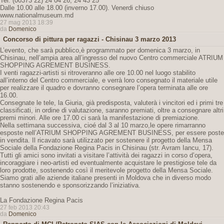
Tel: (00373 22) 24 04 26, 24 43 25
Dalle 10.00 alle 18.00 (inverno 17.00). Venerdi chiuso
www.nationalmuseum.md
27 mag 2013 18:39
da
Domenico
Concorso di pittura per ragazzi - Chisinau 3 marzo 2013
L’evento, che sarà pubblico,è programmato per domenica 3 marzo, in
Chisinau, nell’ampia area all’ingresso del nuovo Centro commerciale ATRIUM
SHOPPING AGREMENT BUSINESS.
I venti ragazzi-artisti si ritroveranno alle ore 10.00 nel luogo stabilito
all’interno del Centro commerciale, e verrà loro consegnato il materiale utile
per realizzare il quadro e dovranno consegnare l’opera terminata alle ore
16.00.
Consegnate le tele, la Giuria, già predisposta, valuterà i vincitori ed i primi tre
classificati, in ordine di valutazione, saranno premiati, oltre a consegnare altri
premi minori. Alle ore 17.00 ci sarà la manifestazione di premiazione.
Nella settimana successiva, cioé dal 3 al 10 marzo,le opere rimarranno
esposte nell’ATRIUM SHOPPING AGREMENT BUSINESS, per essere poste
in vendita. Il ricavato sarà utilizzato per sostenere il progetto della Mensa
Sociale della Fondazione Regina Pacis in Chisinau (str. Avram Iancu, 17).
Tutti gli amici sono invitati a visitare l’attività dei ragazzi in corso d’opera,
incoraggiare i neo-artisti ed eventualmente acquistare le prestigiose tele da
loro prodotte, sostenendo così il meritevole progetto della Mensa Sociale.
Siamo grati alle aziende italiane presenti in Moldova che in diverso modo
stanno sostenendo e sponsorizzando l’iniziativa.
La Fondazione Regina Pacis
27 feb 2013 20:43
da
Domenico