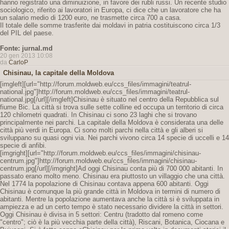
hanno registrato una diminuizione, in favore dei rubli russi. Un recente studio
sociologico, riferito ai lavoratori in Europa, ci dice che un lavoratore che ha
un salario medio di 1200 euro, ne trasmette circa 700 a casa.
Il totale delle somme trasferite dai moldavi in patria costituiscono circa 1/3
del PIL del paese.
Fonte: jurnal.md
20 gen 2013 10:08
da
CarloP
Chisinau, la capitale della Moldova
[imgleft][url="http://forum.moldweb.eu/ccs_files/immagini/teatrul-
national.jpg"]http://forum.moldweb.eu/ccs_files/immagini/teatrul-
national.jpg[/url][/imgleft]Chisinau è situato nel centro della Repubblica sul
fiume Bic. La città si trova sulle sette colline ed occupa un territorio di circa
120 chilometri quadrati. In Chisinau ci sono 23 laghi che si trovano
principalmente nei parchi. La capitale della Moldova è considerata una delle
città più verdi in Europa. Ci sono molti parchi nella città e gli alberi si
sviluppano su quasi ogni via. Nei parchi vivono circa 14 specie di uccelli e 14
specie di anfibi.
[imgright][url="http://forum.moldweb.eu/ccs_files/immagini/chisinau-
centrum.jpg"]http://forum.moldweb.eu/ccs_files/immagini/chisinau-
centrum.jpg[/url][/imgright]Ad oggi Chisinau conta più di 700 000 abitanti. In
passato erano molto meno. Chisinau era piuttosto un villaggio che una città.
Nel 1774 la popolazione di Chisinau contava appena 600 abitanti. Oggi
Chisinau è comunque la più grande città in Moldova in termini di numero di
abitanti. Mentre la popolazione aumentava anche la città si è sviluppata in
ampiezza e ad un certo tempo è stato necessario dividere la città in settori.
Oggi Chisinau è divisa in 5 settori: Centru (tradotto dal romeno come
"centro"; ciò è la più vecchia parte della città), Riscani, Botanica, Ciocana e