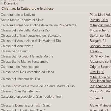
09 giu 2013 07:07
da
Domenico
Chisinau, la Cattedrale e le chiese
Cattedrale della Natività
Piaţa Marii Adu
Santa Madre Teodora di Sihla
Puşkin, 20 A
Cattedrale romano-cattolica della Divina Provvidenza
Mitropolit Doso
Chiesa del velo della Madre di Dio
Mazarache, 3
Chiesa della Trasfigurazione del Salvatore
Ştefan cel Mare
Chiesa dell'Assunzione della Madre di Dio
Bulgară, 21
Chiesa dell'Annunziata
Bogdan Petric
Chiesa San Dumitru
Traian, 3
Chiesa San Giorgio il Grande Martire
Sf. Gheorghe, 4
Chiesa Santo Martiro Haralambie
Alexandru cel 
Cattedrale dell'Ascensione
Grigore Ureche,
Chiesa Santi Re Costantino ed Elena
Circului, 6
Mihai Kogălnice
Chiesa dell’Incontro del Dio
Bănulescu-Bod
Chiesa Apostolica Armena della Santa Madre di Dio
Piaţa Veche, 8
Chiesa di San Panteleimon
Vlaicu Pîrcăla
Cattedrale episcopale di San Teodoro Tiron
Ciuflea, 1
Chiesa la Domenica di Tutti i Santi
Alexei Mateevi
Chiesa della Santissima Trinità
Munceşti, 47