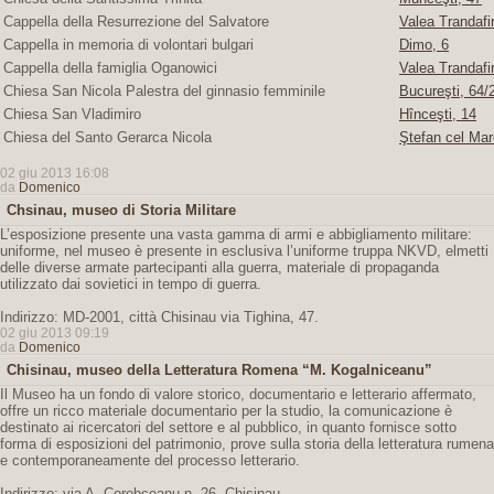
Cappella della Resurrezione del Salvatore
Valea Trandafir
Cappella in memoria di volontari bulgari
Dimo, 6
Cappella della famiglia Oganowici
Valea Trandafir
Chiesa San Nicola Palestra del ginnasio femminile
Bucureşti, 64/2
Chiesa San Vladimiro
Hînceşti, 14
Chiesa del Santo Gerarca Nicola
Ştefan cel Mar
02 giu 2013 16:08
da
Domenico
Chsinau, museo di Storia Militare
L’esposizione presente una vasta gamma di armi e abbigliamento militare:
uniforme, nel museo è presente in esclusiva l’uniforme truppa NKVD, elmetti
delle diverse armate partecipanti alla guerra, materiale di propaganda
utilizzato dai sovietici in tempo di guerra.
Indirizzo: MD-2001, città Chisinau via Tighina, 47.
02 giu 2013 09:19
da
Domenico
Chisinau, museo della Letteratura Romena “M. Kogalniceanu”
Il Museo ha un fondo di valore storico, documentario e letterario affermato,
offre un ricco materiale documentario per la studio, la comunicazione è
destinato ai ricercatori del settore e al pubblico, in quanto fornisce sotto
forma di esposizioni del patrimonio, prove sulla storia della letteratura rumena
e contemporaneamente del processo letterario.
Indirizzo: via A. Corobceanu n. 26, Chisinau