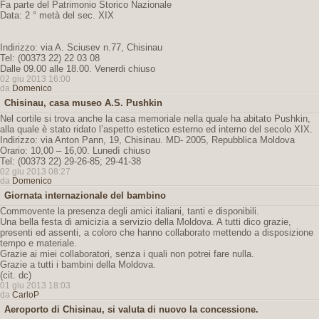
Fa parte del Patrimonio Storico Nazionale
Data: 2 ° metà del sec. XIX
Indirizzo: via A. Sciusev n.77, Chisinau
Tel: (00373 22) 22 03 08
Dalle 09.00 alle 18.00. Venerdi chiuso
02 giu 2013 16:00
da
Domenico
Chisinau, casa museo A.S. Pushkin
Nel cortile si trova anche la casa memoriale nella quale ha abitato Pushkin,
alla quale è stato ridato l’aspetto estetico esterno ed interno del secolo XIX.
Indirizzo: via Anton Pann, 19, Chisinau. MD- 2005, Repubblica Moldova
Orario: 10,00 – 16,00. Lunedì chiuso
Tel: (00373 22) 29-26-85; 29-41-38
02 giu 2013 08:27
da
Domenico
Giornata internazionale del bambino
Commovente la presenza degli amici italiani, tanti e disponibili.
Una bella festa di amicizia a servizio della Moldova. A tutti dico grazie,
presenti ed assenti, a coloro che hanno collaborato mettendo a disposizione
tempo e materiale.
Grazie ai miei collaboratori, senza i quali non potrei fare nulla.
Grazie a tutti i bambini della Moldova.
(cit. dc)
01 giu 2013 18:03
da
CarloP
Aeroporto di Chisinau, si valuta di nuovo la concessione.