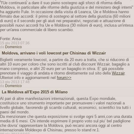
''l'Ue continuerà' a dare il suo pieno sostegno agli sforzi di riforma della
Moldova, in particolare alle riforme della giustizia e del ministero degli interni''
ha aggiunto Fule. In occasione della visita di Leanca, Ue e Moldova hanno
firmato due accordi: il primo di sostegno al settore della giustizia (60 milioni
di euro) e il secondo per gli aiuti nei preparativi, negoziati e attuazione di
possibili nuovi accordi fra Ue e Moldova (30 milioni di euro), inclusa un'intesa
per un'area commerciale di libero scambio.
Fonte: Ansa
15 giu 2013 07:36
da
Domenico
Moldova, arrivano i voli lowcost per Chisinau di Wizzair
Biglietti veramente lowcost, a partire da 20 euro a tratta, che si riducono di
altri 10 euro per coloro che sono iscritti al club discount Wizzair, bagaglio a
mano compreso, e altri 20 euro per un bagaglio in stiva. E' già possibile
prenotare il viaggio di andata e ritorno direttamente sul sito della
Wizzair
.
Ulteriori info e aggiornamenti nel
forum>>
13 giu 2013 17:48
da
Domenico
La Moldova all'Expo 2015 di Milano
Al pari di altre manifestazioni internazionali, questa Expo mondiale,
costituisce uno strumento importante per promuovere i valori nazionali a
livello globale, favorendo gli scambi culturali, economici, scientifici tra tutti i
paesi del mondo.
Da menzionare che questa exposizione si svolge ogni 5 anni,con una durata
media di 6 mesi. Chi intende esprimere il proprio voto sul piu’ bel padiglione
che dovra’ rappresentare la Moldova, può recarsi ancora oggi al centro
internazionale Moldexpo di Chisinau, presso lo stand nr.1.