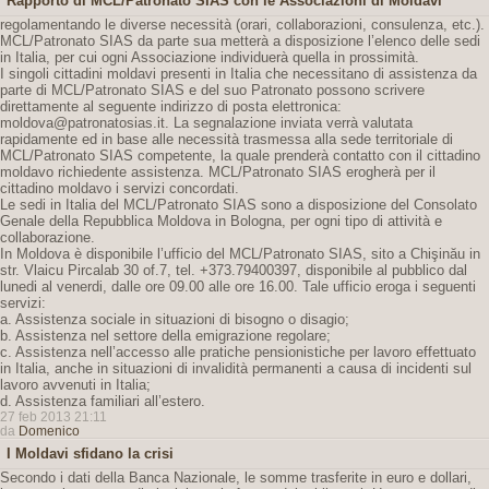
Rapporto di MCL/Patronato SIAS con le Associazioni di Moldavi
regolamentando le diverse necessità (orari, collaborazioni, consulenza, etc.).
MCL/Patronato SIAS da parte sua metterà a disposizione l’elenco delle sedi
in Italia, per cui ogni Associazione individuerà quella in prossimità.
I singoli cittadini moldavi presenti in Italia che necessitano di assistenza da
parte di MCL/Patronato SIAS e del suo Patronato possono scrivere
direttamente al seguente indirizzo di posta elettronica:
moldova@patronatosias.it. La segnalazione inviata verrà valutata
rapidamente ed in base alle necessità trasmessa alla sede territoriale di
MCL/Patronato SIAS competente, la quale prenderà contatto con il cittadino
moldavo richiedente assistenza. MCL/Patronato SIAS erogherà per il
cittadino moldavo i servizi concordati.
Le sedi in Italia del MCL/Patronato SIAS sono a disposizione del Consolato
Genale della Repubblica Moldova in Bologna, per ogni tipo di attività e
collaborazione.
In Moldova è disponibile l’ufficio del MCL/Patronato SIAS, sito a Chişinău in
str. Vlaicu Pircalab 30 of.7, tel. +373.79400397, disponibile al pubblico dal
lunedi al venerdi, dalle ore 09.00 alle ore 16.00. Tale ufficio eroga i seguenti
servizi:
a. Assistenza sociale in situazioni di bisogno o disagio;
b. Assistenza nel settore della emigrazione regolare;
c. Assistenza nell’accesso alle pratiche pensionistiche per lavoro effettuato
in Italia, anche in situazioni di invalidità permanenti a causa di incidenti sul
lavoro avvenuti in Italia;
d. Assistenza familiari all’estero.
27 feb 2013 21:11
da
Domenico
I Moldavi sfidano la crisi
Secondo i dati della Banca Nazionale, le somme trasferite in euro e dollari,