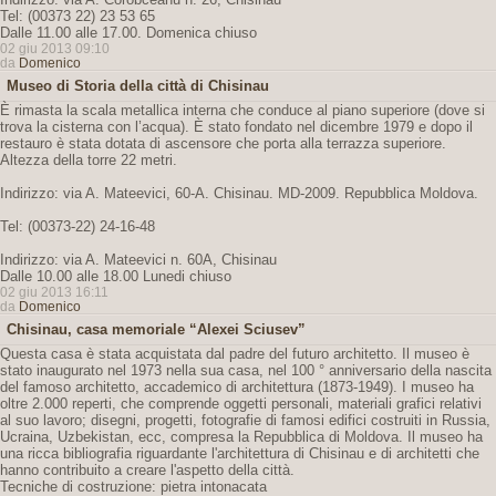
Tel: (00373 22) 23 53 65
Dalle 11.00 alle 17.00. Domenica chiuso
02 giu 2013 09:10
da
Domenico
Museo di Storia della città di Chisinau
È rimasta la scala metallica interna che conduce al piano superiore (dove si
trova la cisterna con l’acqua). È stato fondato nel dicembre 1979 e dopo il
restauro è stata dotata di ascensore che porta alla terrazza superiore.
Altezza della torre 22 metri.
Indirizzo: via A. Mateevici, 60-A. Chisinau. MD-2009. Repubblica Moldova.
Tel: (00373-22) 24-16-48
Indirizzo: via A. Mateevici n. 60A, Chisinau
Dalle 10.00 alle 18.00 Lunedi chiuso
02 giu 2013 16:11
da
Domenico
Chisinau, casa memoriale “Alexei Sciusev”
Questa casa è stata acquistata dal padre del futuro architetto. Il museo è
stato inaugurato nel 1973 nella sua casa, nel 100 ° anniversario della nascita
del famoso architetto, accademico di architettura (1873-1949). I museo ha
oltre 2.000 reperti, che comprende oggetti personali, materiali grafici relativi
al suo lavoro; disegni, progetti, fotografie di famosi edifici costruiti in Russia,
Ucraina, Uzbekistan, ecc, compresa la Repubblica di Moldova. Il museo ha
una ricca bibliografia riguardante l'architettura di Chisinau e di architetti che
hanno contribuito a creare l'aspetto della città.
Tecniche di costruzione: pietra intonacata