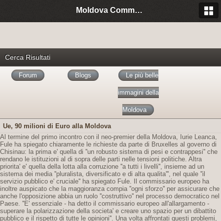
Moldova Community Italia
Cerca Risultati
Forum
Blogs
Le più belle
immagini della
Moldova
Ue, 90 milioni di Euro alla Moldova
Al termine del primo incontro con il neo-premier della Moldova, Iurie Leanca,
Fule ha spiegato chiaramente le richieste da parte di Bruxelles al governo di
Chisinau: la prima e' quella di ''un robusto sistema di pesi e contrappesi'' che
rendano le istituzioni al di sopra delle parti nelle tensioni politiche. Altra
priorita' e' quella della lotta alla corruzione ''a tutti i livelli'', insieme ad un
sistema dei media ''pluralista, diversificato e di alta qualita''', nel quale ''il
servizio pubblico e' cruciale'' ha spiegato Fule. Il commissario europeo ha
inoltre auspicato che la maggioranza compia ''ogni sforzo'' per assicurare che
anche l'opposizione abbia un ruolo ''costruttivo'' nel processo democratico nel
Paese. ''E' essenziale - ha detto il commissario europeo all'allargamento -
superare la polarizzazione della societa' e creare uno spazio per un dibattito
pubblico e il rispetto di tutte le opinioni''. Una volta affrontati questi problemi,