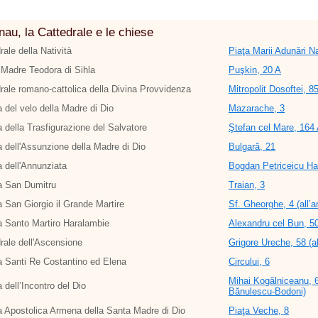
nau, la Cattedrale e le chiese
rale della Natività
Piaţa Marii Adunări Na
Madre Teodora di Sihla
Puşkin, 20 A
rale romano-cattolica della Divina Provvidenza
Mitropolit Dosoftei, 8
 del velo della Madre di Dio
Mazarache, 3
 della Trasfigurazione del Salvatore
Ştefan cel Mare, 164 A
 dell'Assunzione della Madre di Dio
Bulgară, 21
 dell'Annunziata
Bogdan Petriceicu Ha
a San Dumitru
Traian, 3
 San Giorgio il Grande Martire
Sf. Gheorghe, 4 (all’a
 Santo Martiro Haralambie
Alexandru cel Bun, 5
rale dell'Ascensione
Grigore Ureche, 58 (al
 Santi Re Costantino ed Elena
Circului, 6
Mihai Kogălniceanu, 67
 dell’Incontro del Dio
Bănulescu-Bodoni)
 Apostolica Armena della Santa Madre di Dio
Piaţa Veche, 8