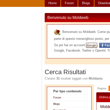
Home
Forum
Blogs
Downlo
Benvenuto su Moldweb
Benvenuto su Moldweb. Come puoi v
parte di questo meraviglioso posto, per 
Se poi hai un account
,
Google, Facebook, Twitter o OpenId. Ti
Cerca Risultati
C'erano
31
risultati taggati con
Moldavia
Pagine
Per tipo contenuto
Ordina 
Forum
Blogs
Moldo