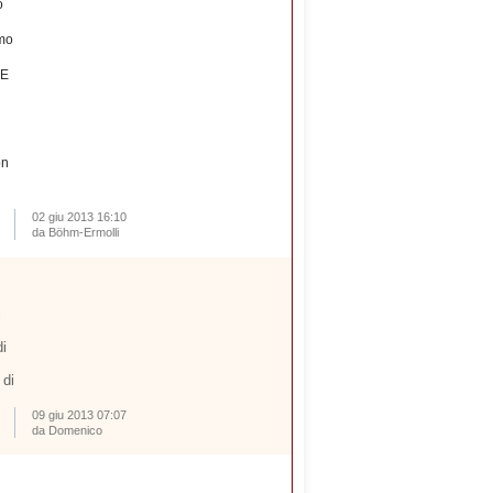
o
amo
RE
on
02 giu 2013 16:10
da Böhm-Ermolli
i
i
 di
09 giu 2013 07:07
da Domenico