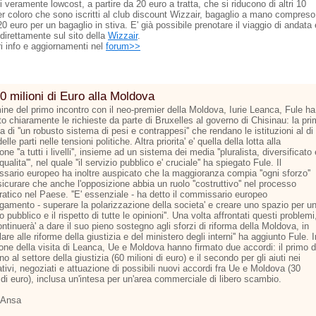
ti veramente lowcost, a partire da 20 euro a tratta, che si riducono di altri 10
er coloro che sono iscritti al club discount Wizzair, bagaglio a mano compreso
 20 euro per un bagaglio in stiva. E' già possibile prenotare il viaggio di andata 
 direttamente sul sito della
Wizzair
.
ri info e aggiornamenti nel
forum>>
0 milioni di Euro alla Moldova
mine del primo incontro con il neo-premier della Moldova, Iurie Leanca, Fule ha
o chiaramente le richieste da parte di Bruxelles al governo di Chisinau: la pr
la di ''un robusto sistema di pesi e contrappesi'' che rendano le istituzioni al di
elle parti nelle tensioni politiche. Altra priorita' e' quella della lotta alla
one ''a tutti i livelli'', insieme ad un sistema dei media ''pluralista, diversificato 
 qualita''', nel quale ''il servizio pubblico e' cruciale'' ha spiegato Fule. Il
sario europeo ha inoltre auspicato che la maggioranza compia ''ogni sforzo''
icurare che anche l'opposizione abbia un ruolo ''costruttivo'' nel processo
atico nel Paese. ''E' essenziale - ha detto il commissario europeo
argamento - superare la polarizzazione della societa' e creare uno spazio per u
to pubblico e il rispetto di tutte le opinioni''. Una volta affrontati questi problemi
continuerà' a dare il suo pieno sostegno agli sforzi di riforma della Moldova, in
lare alle riforme della giustizia e del ministero degli interni'' ha aggiunto Fule. I
one della visita di Leanca, Ue e Moldova hanno firmato due accordi: il primo d
o al settore della giustizia (60 milioni di euro) e il secondo per gli aiuti nei
tivi, negoziati e attuazione di possibili nuovi accordi fra Ue e Moldova (30
 di euro), inclusa un'intesa per un'area commerciale di libero scambio.
 Ansa