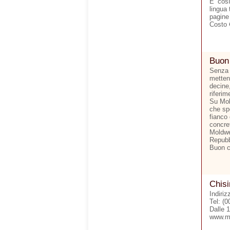
E’ cos
lingua 
pagine
Costo 
Buon
Senza 
metten
decine,
riferim
Su Mol
che sp
fianco 
concre
Moldwe
Repubb
Buon 
Chisi
Indiri
Tel: (
Dalle 
www.m