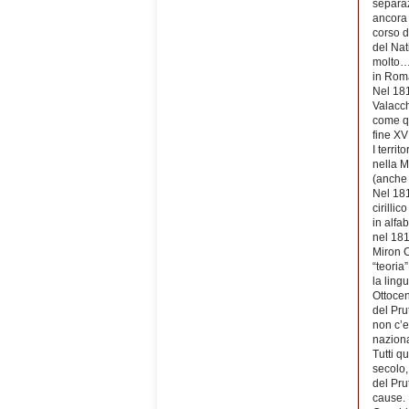
separaz
ancora 
corso d
del Nat
molto…i
in Roma
Nel 181
Valacch
come qu
fine XV
I terri
nella M
(anche 
Nel 181
cirilli
in alfab
nel 181
Miron C
“teoria
la ling
Ottocen
del Pru
non c’e
naziona
Tutti q
secolo,
del Pru
cause.