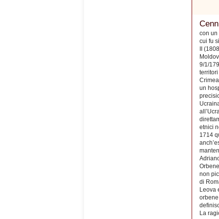
Cenni
con un 
cui fu 
II (180
Moldova
9/1/179
territo
Crimea)
un hosp
precisi
Ucraina
all’Ucr
diretta
etnici 
1714 qu
anch’es
mantenn
Adriano
Orbene,
non pic
di Roma
Leova e
orbene 
defini
La ragi