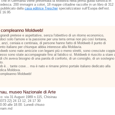
ì che in Germania viene presentata la Moldova nella prima guida turistica in
tedesca. 200 immagini a colori, 18 mappe cittadine raccolte in un libro di 312
 pubblicato dalla
casa editrice Trescher
specializzatasi sull’Euopa dell’est.
€ 16.95
 compleanno Moldweb!
grandi pretese e aspettative, senza l'obiettivo di un ritorno economico,
doci solo l'amore e la passione per una terra ormai non più così lontana,
 anzi, ceniaia e centinaia, di persone hanno fatto di Moldweb il punto di
ento italiano per chiunque abbia interesse alla Moldavia.
dweb sono nate amicizie con legami più o meno stretti, sono cresciute coppi
esso sono state accompagnate fino al fatidico si. Moldweb è riuscito a stare 
di chi aveva bisogno di una parola di conforto, di un consiglio, di un sostegno
to.
b è… tante cose… ma è nato e rimane primo portale italiano dedicato alla
lica Moldova.
compleanno Moldweb!
nau, museo Nazionale di Arte
zzo: via 31 August 1989 n.115, Chisinau
00373 22) 24 13 12, 24 17 30
10.00 alle 18.00. Lunedi chiuso
nam.md