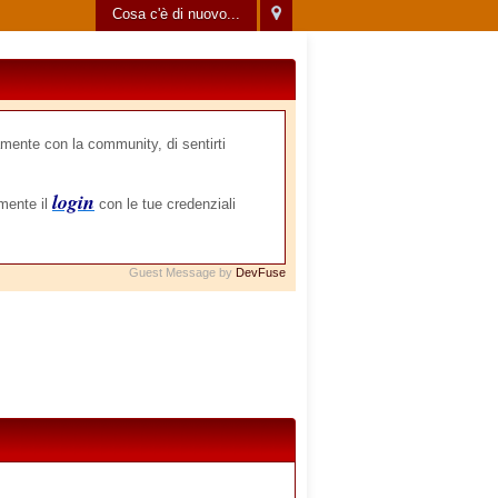
Cosa c'è di nuovo...
mente con la community, di sentirti
login
amente il
con le tue credenziali
Guest Message by
DevFuse