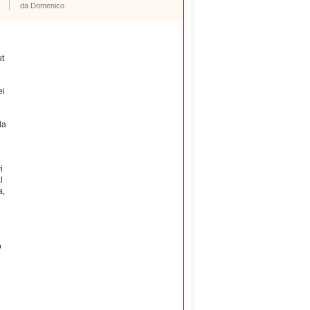
da Domenico
ut
ei
la
i
l
a,
o