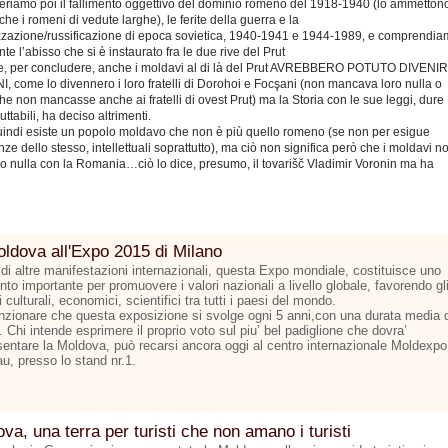
riamo poi il fallimento oggettivo del dominio romeno del 1918-1940 (lo ammetton
nche i romeni di vedute larghe), le ferite della guerra e la
zzazione/russificazione di epoca sovietica, 1940-1941 e 1944-1989, e comprendi
nte l’abisso che si è instaurato fra le due rive del Prut
, per concludere, anche i moldavi al di là del Prut AVREBBERO POTUTO DIVENI
 come lo divennero i loro fratelli di Dorohoi e Focşani (non mancava loro nulla o
he non mancasse anche ai fratelli di ovest Prut) ma la Storia con le sue leggi, dure
uttabili, ha deciso altrimenti.
indi esiste un popolo moldavo che non è più quello romeno (se non per esigue
ze dello stesso, intellettuali soprattutto), ma ciò non significa però che i moldavi n
no nulla con la Romania…ciò lo dice, presumo, il tovarišč Vladimir Voronin ma ha
ldova all'Expo 2015 di Milano
 di altre manifestazioni internazionali, questa Expo mondiale, costituisce uno
to importante per promuovere i valori nazionali a livello globale, favorendo gl
culturali, economici, scientifici tra tutti i paesi del mondo.
zionare che questa exposizione si svolge ogni 5 anni,con una durata media d
 Chi intende esprimere il proprio voto sul piu’ bel padiglione che dovra’
sentare la Moldova, può recarsi ancora oggi al centro internazionale Moldexpo
u, presso lo stand nr.1.
va, una terra per turisti che non amano i turisti