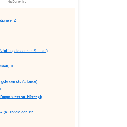
da Domenico
ţionale, 2
5
 (all’angolo con str. S. Lazo)
şdeu, 10
ngolo con str. A. Iancu)
0
l’angolo con str. Hînceşti)
 (all’angolo con str.