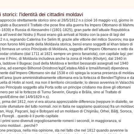
 storici: l'identità dei cittadini moldavi
approccio strettamente storico sino al 28/5/1812 n.s (cioè 16 maggio v.s), giorno in
siglato a Bucarest il Trattato che pose fine alla guerra fra Impero Ottomano di Mahm
8-1839) e Russia di Alessandro I (1801-1825), gran parte dell’attuale Repubblica
 all’ovest del Nistru (i Russi erano già arrivati al Nistru con la pace di Iaşi del
2 n.s, regnando Caterina II e Selim III, grazie alle vittorie del mitico Suvorov, ma qu
ri non furono MAI parte della Moldavia storica, bensì erano soggetti al khan tataro di
 formava un unico Principato di Moldavia, soggetto all’Impero Ottomano e retto da
odar cristiano (dal 1711 al 1821 sempre un greco fanariota), con capitale Iaşi; per 
one il Princ. di Moldavia includeva anche la zona di Hotin (Khotyn), dal 1940 in
, laddove il Bugeac (sud della Moldova e territori bessarabi assegnati nel 1940
aina, ad esempio Bilhorod-Dnistrovs’kyj/Cetatea Albă e Izmaïl/Ismail) dipendeva
mente dall’Impero Ottomano sin dal 1538 e ciò spiega la scarsa presenza di moldav
nell’area (pure amministrativamente ottomana era la fortezza di Bender/Tighina e da
ella di Hotin al nord, ma non il territorio circostante; lo stesso avveniva in Valacchi
so Principato soggetto alla Porta sotto un principe cristiano ma dove gli ottomani
ero per sé le fortezze di Turnu Severin, Giurgiu e Brăila, sino al Trattato di
poli/Edirne del 14/9/1829 n.s).
 prma del 1812, non vi era alcuna apprezzabile differenza (neppure in dialetto, se
cole sfumature del tutto normali..noi in Italia ne sappiamo qualcosa) fra un moldav
n, Huşi, Paşcani, Iaşi e Botoşani ed un moldavo di Chişinău, Orhei, Bălţi, Soroca,
 Floreşti…questo è il punto capitale
i primi sono divenuti orgogliosamente romeni i secondi, in maggioranza, si
scono moldavi…perché?
one precipua, nella mia opinione, sta nel fatto che nel 1812 quando avvenne la