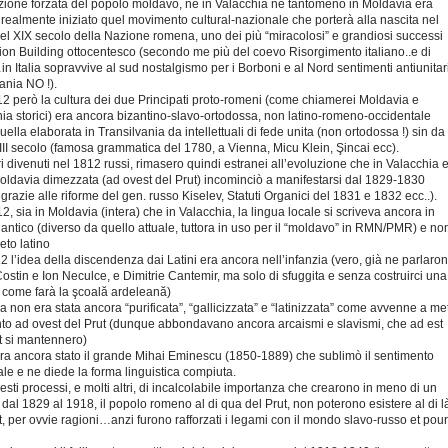
ione forzata del popolo moldavo, né in Valacchia né tantomeno in Moldavia era
realmente iniziato quel movimento cultural-nazionale che porterà alla nascita nel
el XIX secolo della Nazione romena, uno dei più “miracolosi” e grandiosi successi
ion Building ottocentesco (secondo me più del coevo Risorgimento italiano..e di
n Italia sopravvive al sud nostalgismo per i Borboni e al Nord sentimenti antiunitari
nia NO !).
2 però la cultura dei due Principati proto-romeni (come chiamerei Moldavia e
ia storici) era ancora bizantino-slavo-ortodossa, non latino-romeno-occidentale
ella elaborata in Transilvania da intellettuali di fede unita (non ortodossa !) sin da
III secolo (famosa grammatica del 1780, a Vienna, Micu Klein, Şincai ecc).
tori divenuti nel 1812 russi, rimasero quindi estranei all’evoluzione che in Valacchia 
oldavia dimezzata (ad ovest del Prut) incominciò a manifestarsi dal 1829-1830
grazie alle riforme del gen. russo Kiselev, Statuti Organici del 1831 e 1832 ecc..).
2, sia in Moldavia (intera) che in Valacchia, la lingua locale si scriveva ancora in
co antico (diverso da quello attuale, tuttora in uso per il “moldavo” in RMN/PMR) e no
eto latino
2 l’idea della discendenza dai Latini era ancora nell’infanzia (vero, già ne parlaro
ostin e Ion Neculce, e Dimitrie Cantemir, ma solo di sfuggita e senza costruirci una
” come farà la şcoală ardeleană)
ua non era stata ancora “purificata”, “gallicizzata” e “latinizzata” come avvenne a me
to ad ovest del Prut (dunque abbondavano ancora arcaismi e slavismi, che ad est
t si mantennero)
ra ancora stato il grande Mihai Eminescu (1850-1889) che sublimò il sentimento
le e ne diede la forma linguistica compiuta.
uesti processi, e molti altri, di incalcolabile importanza che crearono in meno di un
 dal 1829 al 1918, il popolo romeno al di qua del Prut, non poterono esistere al di l
t, per ovvie ragioni…anzi furono rafforzati i legami con il mondo slavo-russo et pour