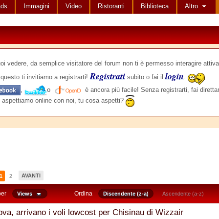
ads
Immagini
Video
Ristoranti
Biblioteca
Altro
edere, da semplice visitatore del forum non ti è permesso interagire attiva
Registrati
login
questo ti invitiamo a registrarti!
subito o fai il
.
,
o
è ancora più facile! Senza registrarti, fai dirett
 aspettiamo online con noi, tu cosa aspetti?
AVANTI
1
2
per
Ordina
Views
Discendente (z-a)
Ascendente (a-z)
va, arrivano i voli lowcost per Chisinau di Wizzair