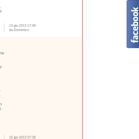
,
e
13 giu 2013 17:48
da Domenico
ima
e
n
,
n
i
15 giu 2013 07:36