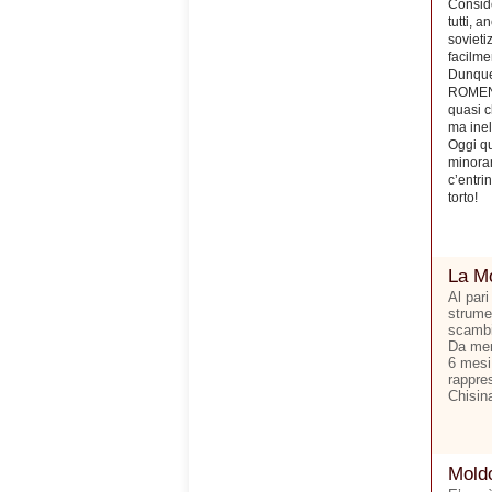
Conside
tutti, a
sovieti
facilme
Dunque
ROMENI,
quasi c
ma inel
Oggi qu
minoran
c’entri
torto!
La Mo
Al pari
strumen
scambi 
Da men
6 mesi.
rappre
Chisina
Moldo