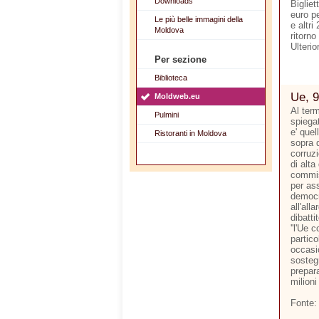
Downloads
Bigliet
euro p
Le più belle immagini della
e altri
Moldova
ritorno
Ulterio
Per sezione
Biblioteca
Ue, 9
Moldweb.eu
Al ter
Pulmini
spiegat
e' quel
Ristoranti in Moldova
sopra d
corruzi
di alta
commis
per ass
democr
all'all
dibatti
''l'Ue 
partico
occasi
sostegn
prepara
milioni
Fonte: