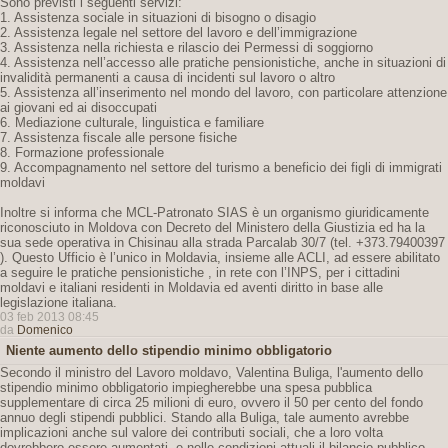
Sono previsti i seguenti servizi:
1. Assistenza sociale in situazioni di bisogno o disagio
2. Assistenza legale nel settore del lavoro e dell’immigrazione
3. Assistenza nella richiesta e rilascio dei Permessi di soggiorno
4. Assistenza nell’accesso alle pratiche pensionistiche, anche in situazioni di
invalidità permanenti a causa di incidenti sul lavoro o altro
5. Assistenza all’inserimento nel mondo del lavoro, con particolare attenzione
ai giovani ed ai disoccupati
6. Mediazione culturale, linguistica e familiare
7. Assistenza fiscale alle persone fisiche
8. Formazione professionale
9. Accompagnamento nel settore del turismo a beneficio dei figli di immigrati
moldavi
Inoltre si informa che MCL-Patronato SIAS è un organismo giuridicamente
riconosciuto in Moldova con Decreto del Ministero della Giustizia ed ha la
sua sede operativa in Chisinau alla strada Parcalab 30/7 (tel. +373.79400397
). Questo Ufficio è l’unico in Moldavia, insieme alle ACLI, ad essere abilitato
a seguire le pratiche pensionistiche , in rete con l’INPS, per i cittadini
moldavi e italiani residenti in Moldavia ed aventi diritto in base alle
legislazione italiana.
03 feb 2013 08:45
da
Domenico
Niente aumento dello stipendio minimo obbligatorio
Secondo il ministro del Lavoro moldavo, Valentina Buliga, l'aumento dello
stipendio minimo obbligatorio impiegherebbe una spesa pubblica
supplementare di circa 25 milioni di euro, ovvero il 50 per cento del fondo
annuo degli stipendi pubblici. Stando alla Buliga, tale aumento avrebbe
implicazioni anche sul valore dei contributi sociali, che a loro volta
dovrebbero essere aumentati, e nelle condizioni attuali il bilancio pubblico