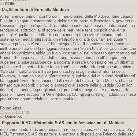
da
nikita
Ue, 90 milioni di Euro alla Moldova
Al termine del primo incontro con il neo-premier della Moldova, Iurie Leanca,
Fule ha spiegato chiaramente le richieste da parte di Bruxelles al governo di
Chisinau: la prima e' quella di ''un robusto sistema di pesi e contrappesi'' che
rendano le istituzioni al di sopra delle parti nelle tensioni politiche. Altra
priorita' e' quella della lotta alla corruzione ''a tutti i livelli'', insieme ad un
sistema dei media ''pluralista, diversificato e di alta qualita''', nel quale ''il
servizio pubblico e' cruciale'' ha spiegato Fule. Il commissario europeo ha
inoltre auspicato che la maggioranza compia ''ogni sforzo'' per assicurare che
anche l'opposizione abbia un ruolo ''costruttivo'' nel processo democratico nel
Paese. ''E' essenziale - ha detto il commissario europeo all'allargamento -
superare la polarizzazione della societa' e creare uno spazio per un dibattito
pubblico e il rispetto di tutte le opinioni''. Una volta affrontati questi problemi,
''l'Ue continuerà' a dare il suo pieno sostegno agli sforzi di riforma della
Moldova, in particolare alle riforme della giustizia e del ministero degli interni''
ha aggiunto Fule. In occasione della visita di Leanca, Ue e Moldova hanno
firmato due accordi: il primo di sostegno al settore della giustizia (60 milioni
di euro) e il secondo per gli aiuti nei preparativi, negoziati e attuazione di
possibili nuovi accordi fra Ue e Moldova (30 milioni di euro), inclusa un'intesa
per un'area commerciale di libero scambio.
Fonte: Ansa
15 giu 2013 07:36
da
Domenico
Rapporto di MCL/Patronato SIAS con le Associazioni di Moldavi
regolamentando le diverse necessità (orari, collaborazioni, consulenza, etc.).
MCL/Patronato SIAS da parte sua metterà a disposizione l’elenco delle sedi