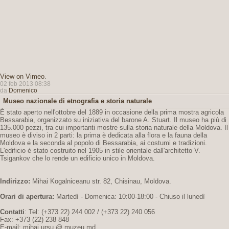
View on Vimeo
.
02 feb 2013 08:38
da
Domenico
Museo nazionale di etnografia e storia naturale
È stato aperto nell'ottobre del 1889 in occasione della prima mostra agricola
Bessarabia, organizzato su iniziativa del barone A. Stuart. Il museo ha più di
135.000 pezzi, tra cui importanti mostre sulla storia naturale della Moldova. Il
museo è diviso in 2 parti: la prima è dedicata alla flora e la fauna della
Moldova e la seconda al popolo di Bessarabia, ai costumi e tradizioni.
L'edificio è stato costruito nel 1905 in stile orientale dall'architetto V.
Tsigankov che lo rende un edificio unico in Moldova.
Indirizzo:
Mihai Kogalniceanu str. 82, Chisinau, Moldova.
Orari di apertura:
Martedì - Domenica: 10:00-18:00 - Chiuso il lunedì
Contatti
: Tel: (+373 22) 244 002 / (+373 22) 240 056
Fax: +373 (22) 238 848
E-mail: mihai.ursu @ muzeu.md