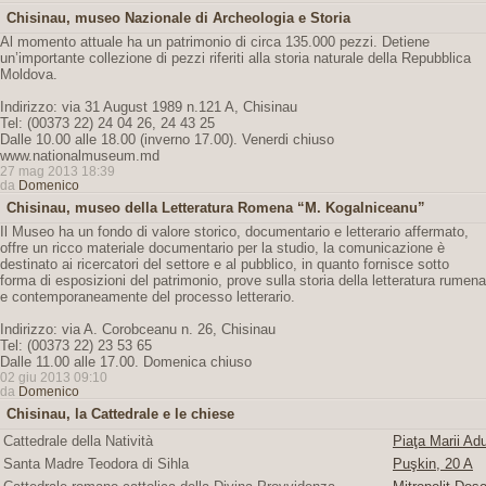
Chisinau, museo Nazionale di Archeologia e Storia
Al momento attuale ha un patrimonio di circa 135.000 pezzi. Detiene
un’importante collezione di pezzi riferiti alla storia naturale della Repubblica
Moldova.
Indirizzo: via 31 August 1989 n.121 A, Chisinau
Tel: (00373 22) 24 04 26, 24 43 25
Dalle 10.00 alle 18.00 (inverno 17.00). Venerdi chiuso
www.nationalmuseum.md
27 mag 2013 18:39
da
Domenico
Chisinau, museo della Letteratura Romena “M. Kogalniceanu”
Il Museo ha un fondo di valore storico, documentario e letterario affermato,
offre un ricco materiale documentario per la studio, la comunicazione è
destinato ai ricercatori del settore e al pubblico, in quanto fornisce sotto
forma di esposizioni del patrimonio, prove sulla storia della letteratura rumena
e contemporaneamente del processo letterario.
Indirizzo: via A. Corobceanu n. 26, Chisinau
Tel: (00373 22) 23 53 65
Dalle 11.00 alle 17.00. Domenica chiuso
02 giu 2013 09:10
da
Domenico
Chisinau, la Cattedrale e le chiese
Cattedrale della Natività
Piaţa Marii Adu
Santa Madre Teodora di Sihla
Puşkin, 20 A