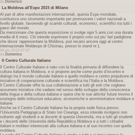
da
Domenico
La Moldova all'Expo 2015 di Milano
Al pari di altre manifestazioni internazionali, questa Expo mondiale,
costituisce uno strumento importante per promuovere i valori nazionali a
livello globale, favorendo gli scambi culturali, economici, scientifici tra tutti i
paesi del mondo.
Da menzionare che questa exposizione si svolge ogni 5 anni,con una durata
media di 6 mesi. Chi intende esprimere il proprio voto sul piu’ bel padiglione
che dovra’ rappresentare la Moldova, può recarsi ancora oggi al centro
internazionale Moldexpo di Chisinau, presso lo stand nr.1.
09 giu 2013 07:07
da
Domenico
Il Centro Culturale Italiano
Il Centro Culturale Italiano è nato con la finalità primaria di diffondere la
cultura italiana in Moldova, e si propone anche come punto d’incontro e
dialogo tra il mondo culturale italiano e quello moldavo e centro propulsore di
iniziative di cooperazione culturale e scientifica tra l’Italia e la Moldova.
Il Centro Culturale offre la sua collaborazione a tutti gli enti che vogliano
assumere iniziative che vadano nel senso dello sviluppo della conoscenza
della lingua e della cultura italiana e spera che le sue attivita' future trovino il
sostegno delle istituzioni educative, economiche e amministrative moldave e
italiane.
Anche se il Centro Culturale Italiano ha la propria sede fisica presso
l’Università Pedagogica di Stato Ion Creanga, esso intende rivolgersi non
soltanto agli studenti e ai docenti di questa Università, ma a tutti gli studenti
e i docenti delle Università della Repubblica Moldova e a tutti i cittadini
italiani e moldavi interessati alla cultura italiana e al suo incontro con quella
moldava.
La sede del Centro Cultuale Italiano è aperta a tutti e si trova presso la