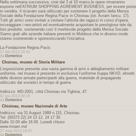
Nella settimana successiva, cioé dal 3 al 10 marzo,le opere rimarranno
esposte nell’ATRIUM SHOPPING AGREMENT BUSINESS, per essere poste
in vendita. Il ricavato sarà utilizzato per sostenere il progetto della Mensa
Sociale della Fondazione Regina Pacis in Chisinau (str. Avram Iancu, 17).
Tutti gli amici sono invitati a visitare l’attività dei ragazzi in corso d’opera,
incoraggiare i neo-artisti ed eventualmente acquistare le prestigiose tele da
loro prodotte, sostenendo così il meritevole progetto della Mensa Sociale.
Siamo grati alle aziende italiane presenti in Moldova che in diverso modo
stanno sostenendo e sponsorizzando l’iniziativa.
La Fondazione Regina Pacis
27 feb 2013 20:43
da
Domenico
Chsinau, museo di Storia Militare
L’esposizione presente una vasta gamma di armi e abbigliamento militare:
uniforme, nel museo è presente in esclusiva l’uniforme truppa NKVD, elmetti
delle diverse armate partecipanti alla guerra, materiale di propaganda
utilizzato dai sovietici in tempo di guerra.
Indirizzo: MD-2001, città Chisinau via Tighina, 47.
02 giu 2013 09:19
da
Domenico
Chisinau, museo Nazionale di Arte
Indirizzo: via 31 August 1989 n.115, Chisinau
Tel: (00373 22) 24 13 12, 24 17 30
Dalle 10.00 alle 18.00. Lunedi chiuso
www.mnam.md
27 mag 2013 19:37
da
Domenico