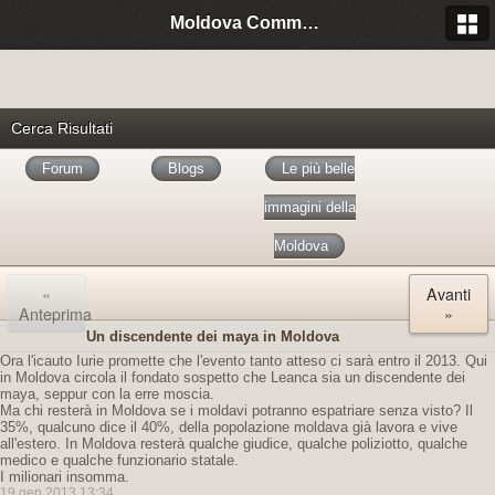
Moldova Community Italia
Cerca Risultati
Forum
Blogs
Le più belle
immagini della
Moldova
«
Avanti
Anteprima
»
Un discendente dei maya in Moldova
Ora l'icauto Iurie promette che l'evento tanto atteso ci sarà entro il 2013. Qui
in Moldova circola il fondato sospetto che Leanca sia un discendente dei
maya, seppur con la erre moscia.
Ma chi resterà in Moldova se i moldavi potranno espatriare senza visto? Il
35%, qualcuno dice il 40%, della popolazione moldava già lavora e vive
all'estero. In Moldova resterà qualche giudice, qualche poliziotto, qualche
medico e qualche funzionario statale.
I milionari insomma.
19 gen 2013 13:34