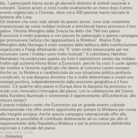
blu. I partecipanti hanno avuto gli elementi distintivi di simboli nazionali e
coloranti. Queste azioni si sono svolte esattamente un mese dopo il primo
evento organizzato a Chisinau, dove circa 500 persone hanno lanciato le
lanterne alla Luna.
Gli stranieri che sono stati attratti da queste azioni, sono stati veramente
impressionati da come moldavi motivati ​​e amichevoli hanno promosso il loro
paese. Viktoria Wrengbro dalla Svezia ha detto che "Nel mio paese
Eurovision è molto popolare e con piacere ho partecipato a questa campagna
per promuovere l'artista che rappresenterà la Moldova". Marius Eide
Wrengbro dalla Norvegia è stato sorpreso dalla bellezza della manifestazione
organizzata a Parigi affermando che "E 'stato molto interessante per me
osservare come i moldavi sono molto motivati." Il colombiano Hamilton
Hernández ha evidenziato quanto sia forte il patriottismo sentito dai moldavi.
Inoltre egli sosterrà Aliona Moon a Eurovision, perché ha visto il cuore aperto
dei moldavi e l'enorme significato che danno al concorso canoro europeo.
Anche se, la Moldova è caratterizzata da una situazione politica piuttosto
complicata, la sua diaspora dimostra che è molto determinata a creare una
sinergia positiva, indipendentemente dalla posizione geografica e il fuso
orario. C'è qualche altro paese in Europa dove la diaspora ha promosso in
modo così innovativo l'immagine del paese, con la celebrazione del Giorno
della Bandiera Nazionale e sostenendo il rappresentante all'Eurofestival, allo
stesso tempo?
Il popolo moldavo crede che Eurovision sia un grande evento culturale
internazionale che offre enormi opportunità per portare la Moldavia più vicina
alla integrità europea. Anche questa campagna internazionale offre alla
diaspora la possibilità di contribuire direttamente ad un valore più alto di
rappresentante della Repubblica Moldova e per la promozione dell'identità
nazionale e culturale del paese.
01 mag 2013 13:49
da
Domenico