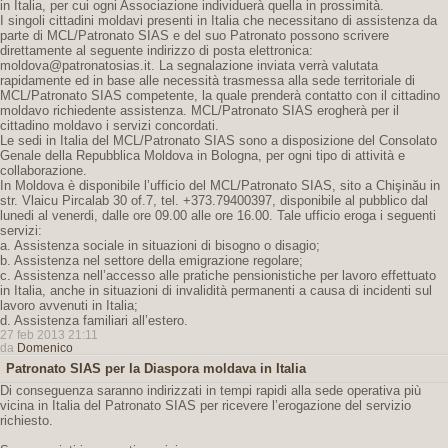
in Italia, per cui ogni Associazione individuerà quella in prossimità.
I singoli cittadini moldavi presenti in Italia che necessitano di assistenza da
parte di MCL/Patronato SIAS e del suo Patronato possono scrivere
direttamente al seguente indirizzo di posta elettronica:
moldova@patronatosias.it. La segnalazione inviata verrà valutata
rapidamente ed in base alle necessità trasmessa alla sede territoriale di
MCL/Patronato SIAS competente, la quale prenderà contatto con il cittadino
moldavo richiedente assistenza. MCL/Patronato SIAS erogherà per il
cittadino moldavo i servizi concordati.
Le sedi in Italia del MCL/Patronato SIAS sono a disposizione del Consolato
Genale della Repubblica Moldova in Bologna, per ogni tipo di attività e
collaborazione.
In Moldova è disponibile l’ufficio del MCL/Patronato SIAS, sito a Chişinău in
str. Vlaicu Pircalab 30 of.7, tel. +373.79400397, disponibile al pubblico dal
lunedi al venerdi, dalle ore 09.00 alle ore 16.00. Tale ufficio eroga i seguenti
servizi:
a. Assistenza sociale in situazioni di bisogno o disagio;
b. Assistenza nel settore della emigrazione regolare;
c. Assistenza nell’accesso alle pratiche pensionistiche per lavoro effettuato
in Italia, anche in situazioni di invalidità permanenti a causa di incidenti sul
lavoro avvenuti in Italia;
d. Assistenza familiari all’estero.
27 feb 2013 21:11
da
Domenico
Patronato SIAS per la Diaspora moldava in Italia
Di conseguenza saranno indirizzati in tempi rapidi alla sede operativa più
vicina in Italia del Patronato SIAS per ricevere l’erogazione del servizio
richiesto.