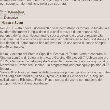
non supporta tale modifiche nella sua struttura.
Fonte:
Agenzia Nova
20 gen 2013 10:07
da
Domenico
Nadea e Sveta
Nel 2010 Sveta riceve i documenti che le permettono di tornare in Moldavia e
rivedere finalmente la figlia dopo due anni e mezzo di lontananza. Alla
partenza dell’amica, Nadea rimane sola a Bologna e cerca di reagire alla
solitudine. Le due amiche continueranno a confidarsi ed aiutarsi a distanza. I
loro destini si incroceranno fino ad invertirsi, in una storia di donne sempre
pronte a ripartire.
Il film, vincitore del Premio Cipputi al Festival di Torino, verrà presentato al
Cinema Lumière di Bologna (via Azzo Gardino 65) giovedì 7 febbraio alle ore
20.15, alla presenza della regista Maura Del Peroe dei due sociologi Sandro
Mezzadra e Francesca Decimo. La programmazione proseguirà poi fino al 13
febbraio.
Sabato 9 febbraio, al termine della proiezione pomeridiana si terrà un incontro
con Giorgio Mattarrozzi, Alina Gulyayeva, Cinzia De Angelis e, a seguire,
nell'adiacente Biblioteca Renzo Renzi, serata danzante con musiche del
gruppo moldavo Doina Basababiei.