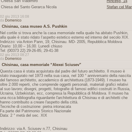
Chiesa San Vladimiro
Hînceşti, 14
Chiesa del Santo Gerarca Nicola
Ştefan cel Mar
02 giu 2013 16:08
da
Domenico
Chisinau, casa museo A.S. Pushkin
Nel cortile si trova anche la casa memoriale nella quale ha abitato Pushkin,
alla quale è stato ridato l’aspetto estetico esterno ed interno del secolo XIX.
Indirizzo: via Anton Pann, 19, Chisinau. MD- 2005, Repubblica Moldova
Orario: 10,00 – 16,00. Lunedì chiuso
Tel: (00373 22) 29-26-85; 29-41-38
02 giu 2013 08:27
da
Domenico
Chisinau, casa memoriale “Alexei Sciusev”
Questa casa è stata acquistata dal padre del futuro architetto. Il museo è
stato inaugurato nel 1973 nella sua casa, nel 100 ° anniversario della nascita
del famoso architetto, accademico di architettura (1873-1949). I museo ha
oltre 2.000 reperti, che comprende oggetti personali, materiali grafici relativi
al suo lavoro; disegni, progetti, fotografie di famosi edifici costruiti in Russia,
Ucraina, Uzbekistan, ecc, compresa la Repubblica di Moldova. Il museo ha
una ricca bibliografia riguardante l'architettura di Chisinau e di architetti che
hanno contribuito a creare l'aspetto della città.
Tecniche di costruzione: pietra intonacata
Fa parte del Patrimonio Storico Nazionale
Data: 2 ° metà del sec. XIX
Indirizzo: via A. Sciusev n.77, Chisinau