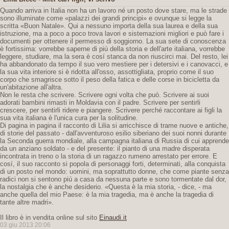
Quando arriva in Italia non ha un lavoro né un posto dove stare, ma le strade
sono illuminate come «palazzi dei grandi principi» e ovunque si legge la
scritta «Buon Natale». Qui a nessuno importa della sua laurea e della sua
istruzione, ma a poco a poco trova lavori e sistemazioni migliori e può fare i
documenti per ottenere il permesso di soggiorno. La sua sete di conoscenza
è fortissima: vorrebbe saperne di piú della storia e dell'arte italiana, vorrebbe
leggere, studiare, ma la sera è cosí stanca da non riuscirci mai. Del resto, lei
ha abbandonato da tempo il suo vero mestiere per i detersivi e i canovacci, e
la sua vita interiore si è ridotta all'osso, assottigliata, proprio come il suo
corpo che smagrisce sotto il peso della fatica e delle corse in bicicletta da
un'abitazione all'altra.
Non le resta che scrivere. Scrivere ogni volta che può. Scrivere ai suoi
adorati bambini rimasti in Moldavia con il padre. Scrivere per sentirli
crescere, per sentirli ridere e piangere. Scrivere perché raccontare ai figli la
sua vita italiana è l'unica cura per la solitudine.
Di pagina in pagina il racconto di Lilia si arricchisce di trame nuove e antiche,
di storie del passato - dall'avventuroso esilio siberiano dei suoi nonni durante
la Seconda guerra mondiale, alla campagna italiana di Russia di cui apprende
da un anziano soldato - e del presente: il pianto di una madre disperata
incontrata in treno o la storia di un ragazzo rumeno arrestato per errore. E
cosí, il suo racconto si popola di personaggi forti, determinati, alla conquista
di un posto nel mondo: uomini, ma soprattutto donne, che come piante senza
radici non si sentono piú a casa da nessuna parte e sono tormentate dal dor,
la nostalgia che è anche desiderio. «Questa è la mia storia, - dice, - ma
anche quella del mio Paese: è la mia tragedia, ma è anche la tragedia di
tante altre madri».
Il libro è in vendita online sul sito
Einaudi.it
03 giu 2013 20:06