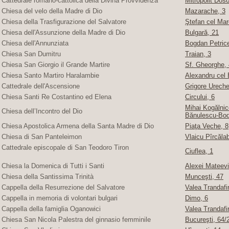
Cattedrale romano-cattolica della Divina Provvidenza
Mitropolit Doso
Chiesa del velo della Madre di Dio
Mazarache, 3
Chiesa della Trasfigurazione del Salvatore
Ştefan cel Mare
Chiesa dell'Assunzione della Madre di Dio
Bulgară, 21
Chiesa dell'Annunziata
Bogdan Petric
Chiesa San Dumitru
Traian, 3
Chiesa San Giorgio il Grande Martire
Sf. Gheorghe, 4
Chiesa Santo Martiro Haralambie
Alexandru cel 
Cattedrale dell'Ascensione
Grigore Ureche,
Chiesa Santi Re Costantino ed Elena
Circului, 6
Mihai Kogălnice
Chiesa dell’Incontro del Dio
Bănulescu-Bod
Chiesa Apostolica Armena della Santa Madre di Dio
Piaţa Veche, 8
Chiesa di San Panteleimon
Vlaicu Pîrcăla
Cattedrale episcopale di San Teodoro Tiron
Ciuflea, 1
Chiesa la Domenica di Tutti i Santi
Alexei Mateevi
Chiesa della Santissima Trinità
Munceşti, 47
Cappella della Resurrezione del Salvatore
Valea Trandafir
Cappella in memoria di volontari bulgari
Dimo, 6
Cappella della famiglia Oganowici
Valea Trandafir
Chiesa San Nicola Palestra del ginnasio femminile
Bucureşti, 64/2