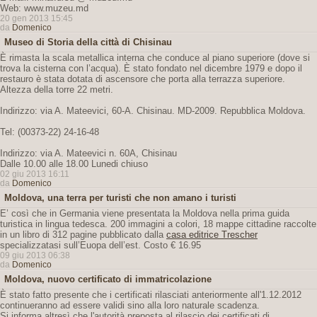
Web: www.muzeu.md
20 gen 2013 15:45
da
Domenico
Museo di Storia della città di Chisinau
È rimasta la scala metallica interna che conduce al piano superiore (dove si
trova la cisterna con l’acqua). È stato fondato nel dicembre 1979 e dopo il
restauro è stata dotata di ascensore che porta alla terrazza superiore.
Altezza della torre 22 metri.
Indirizzo: via A. Mateevici, 60-A. Chisinau. MD-2009. Repubblica Moldova.
Tel: (00373-22) 24-16-48
Indirizzo: via A. Mateevici n. 60A, Chisinau
Dalle 10.00 alle 18.00 Lunedi chiuso
02 giu 2013 16:11
da
Domenico
Moldova, una terra per turisti che non amano i turisti
E’ così che in Germania viene presentata la Moldova nella prima guida
turistica in lingua tedesca. 200 immagini a colori, 18 mappe cittadine raccolte
in un libro di 312 pagine pubblicato dalla
casa editrice Trescher
specializzatasi sull’Euopa dell’est. Costo € 16.95
09 giu 2013 06:38
da
Domenico
Moldova, nuovo certificato di immatricolazione
È stato fatto presente che i certificati rilasciati anteriormente all'1.12.2012
continueranno ad essere validi sino alla loro naturale scadenza.
Si informa altresì che l'autorità preposta al rilascio dei certificati di