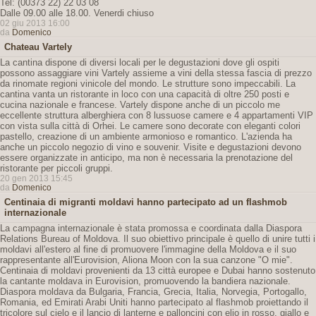
Tel: (00373 22) 22 03 08
Dalle 09.00 alle 18.00. Venerdi chiuso
02 giu 2013 16:00
da
Domenico
Chateau Vartely
La cantina dispone di diversi locali per le degustazioni dove gli ospiti
possono assaggiare vini Vartely assieme a vini della stessa fascia di prezzo
da rinomate regioni vinicole del mondo. Le strutture sono impeccabili. La
cantina vanta un ristorante in loco con una capacità di oltre 250 posti e
cucina nazionale e francese. Vartely dispone anche di un piccolo me
eccellente struttura alberghiera con 8 lussuose camere e 4 appartamenti VIP
con vista sulla città di Orhei. Le camere sono decorate con eleganti colori
pastello, creazione di un ambiente armonioso e romantico. L'azienda ha
anche un piccolo negozio di vino e souvenir. Visite e degustazioni devono
essere organizzate in anticipo, ma non è necessaria la prenotazione del
ristorante per piccoli gruppi.
20 gen 2013 15:45
da
Domenico
Centinaia di migranti moldavi hanno partecipato ad un flashmob
internazionale
La campagna internazionale è stata promossa e coordinata dalla Diaspora
Relations Bureau of Moldova. Il suo obiettivo principale è quello di unire tutti i
moldavi all'estero al fine di promuovere l'immagine della Moldova e il suo
rappresentante all'Eurovision, Aliona Moon con la sua canzone "O mie".
Centinaia di moldavi provenienti da 13 città europee e Dubai hanno sostenuto
la cantante moldava in Eurovision, promuovendo la bandiera nazionale.
Diaspora moldava da Bulgaria, Francia, Grecia, Italia, Norvegia, Portogallo,
Romania, ed Emirati Arabi Uniti hanno partecipato al flashmob proiettando il
tricolore sul cielo e il lancio di lanterne e palloncini con elio in rosso, giallo e