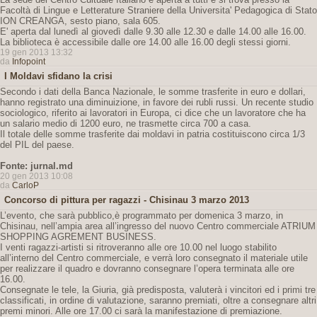
Facoltà di Lingue e Letterature Straniere della Universita' Pedagogica di Stato
ION CREANGA, sesto piano, sala 605.
E' aperta dal lunedì al giovedì dalle 9.30 alle 12.30 e dalle 14.00 alle 16.00.
La biblioteca è accessibile dalle ore 14.00 alle 16.00 degli stessi giorni.
19 gen 2013 13:32
da
Infopoint
I Moldavi sfidano la crisi
Secondo i dati della Banca Nazionale, le somme trasferite in euro e dollari,
hanno registrato una diminuizione, in favore dei rubli russi. Un recente studio
sociologico, riferito ai lavoratori in Europa, ci dice che un lavoratore che ha
un salario medio di 1200 euro, ne trasmette circa 700 a casa.
Il totale delle somme trasferite dai moldavi in patria costituiscono circa 1/3
del PIL del paese.
Fonte: jurnal.md
20 gen 2013 10:08
da
CarloP
Concorso di pittura per ragazzi - Chisinau 3 marzo 2013
L’evento, che sarà pubblico,è programmato per domenica 3 marzo, in
Chisinau, nell’ampia area all’ingresso del nuovo Centro commerciale ATRIUM
SHOPPING AGREMENT BUSINESS.
I venti ragazzi-artisti si ritroveranno alle ore 10.00 nel luogo stabilito
all’interno del Centro commerciale, e verrà loro consegnato il materiale utile
per realizzare il quadro e dovranno consegnare l’opera terminata alle ore
16.00.
Consegnate le tele, la Giuria, già predisposta, valuterà i vincitori ed i primi tre
classificati, in ordine di valutazione, saranno premiati, oltre a consegnare altri
premi minori. Alle ore 17.00 ci sarà la manifestazione di premiazione.