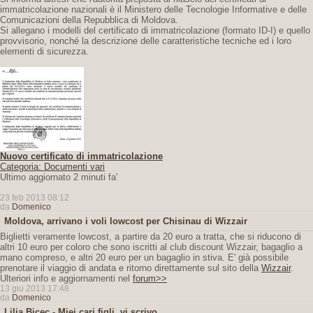
immatricolazione nazionali è il Ministero delle Tecnologie Informative e delle
Comunicazioni della Repubblica di Moldova.
Si allegano i modelli del certificato di immatricolazione (formato ID-I) e quello
provvisorio, nonché la descrizione delle caratteristiche tecniche ed i loro
elementi di sicurezza.
Nuovo certificato di immatricolazione
Categoria: Documenti vari
Ultimo aggiornato 2 minuti fa'
23 feb 2013 08:12
da
Domenico
Moldova, arrivano i voli lowcost per Chisinau di Wizzair
Biglietti veramente lowcost, a partire da 20 euro a tratta, che si riducono di
altri 10 euro per coloro che sono iscritti al club discount Wizzair, bagaglio a
mano compreso, e altri 20 euro per un bagaglio in stiva. E' già possibile
prenotare il viaggio di andata e ritorno direttamente sul sito della
Wizzair
.
Ulteriori info e aggiornamenti nel
forum>>
13 giu 2013 17:48
da
Domenico
Lilia Bicec - Miei cari figli, vi scrivo