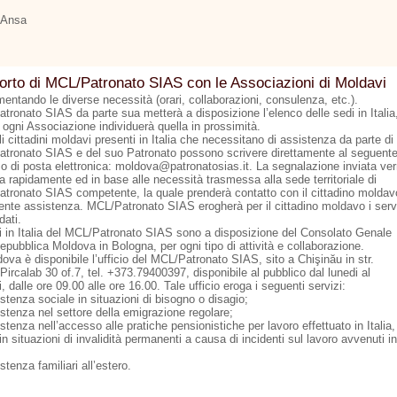
 Ansa
rto di MCL/Patronato SIAS con le Associazioni di Moldavi
entando le diverse necessità (orari, collaborazioni, consulenza, etc.).
tronato SIAS da parte sua metterà a disposizione l’elenco delle sedi in Italia
 ogni Associazione individuerà quella in prossimità.
li cittadini moldavi presenti in Italia che necessitano di assistenza da parte di
tronato SIAS e del suo Patronato possono scrivere direttamente al seguent
zzo di posta elettronica: moldova@patronatosias.it. La segnalazione inviata ver
a rapidamente ed in base alle necessità trasmessa alla sede territoriale di
tronato SIAS competente, la quale prenderà contatto con il cittadino moldav
dente assistenza. MCL/Patronato SIAS erogherà per il cittadino moldavo i serv
dati.
i in Italia del MCL/Patronato SIAS sono a disposizione del Consolato Genale
epubblica Moldova in Bologna, per ogni tipo di attività e collaborazione.
ova è disponibile l’ufficio del MCL/Patronato SIAS, sito a Chişinău in str.
Pircalab 30 of.7, tel. +373.79400397, disponibile al pubblico dal lunedi al
, dalle ore 09.00 alle ore 16.00. Tale ufficio eroga i seguenti servizi:
stenza sociale in situazioni di bisogno o disagio;
istenza nel settore della emigrazione regolare;
stenza nell’accesso alle pratiche pensionistiche per lavoro effettuato in Italia,
n situazioni di invalidità permanenti a causa di incidenti sul lavoro avvenuti in
stenza familiari all’estero.