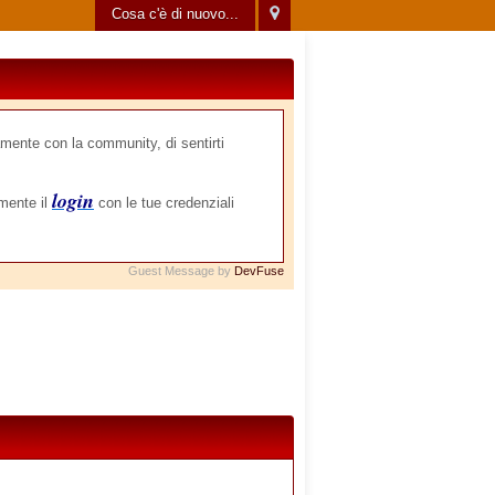
Cosa c'è di nuovo...
mente con la community, di sentirti
login
amente il
con le tue credenziali
Guest Message by
DevFuse