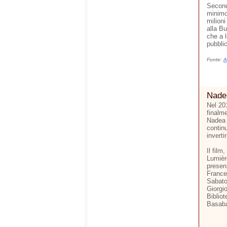
Second
minimo
milioni
alla Bu
che a l
pubblic
Fonte:
A
Nade
Nel 20
finalme
Nadea 
continu
inverti
Il film
Lumière
presen
France
Sabato 
Giorgio
Biblio
Basaba