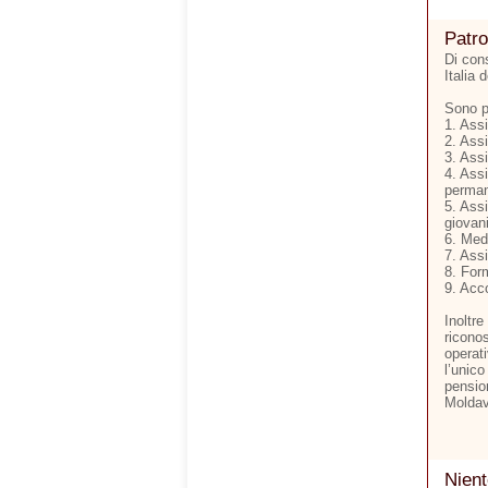
Patro
Di cons
Italia 
Sono pr
1. Assi
2. Assi
3. Assi
4. Assi
permane
5. Assi
giovan
6. Medi
7. Assi
8. For
9. Acc
Inoltr
ricono
operat
l’unico
pension
Moldavi
Nient