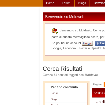
Home
Forum
Blogs
Downlo
Benvenuto su Moldweb
Benvenuto su Moldweb. Come puoi v
parte di questo meraviglioso posto, per 
Se poi hai un account
,
Google, Facebook, Twitter o OpenId. Ti
Cerca Risultati
C'erano
31
risultati taggati con
Moldavia
Pagine
Per tipo contenuto
Ordina 
Forum
Blogs
Un d