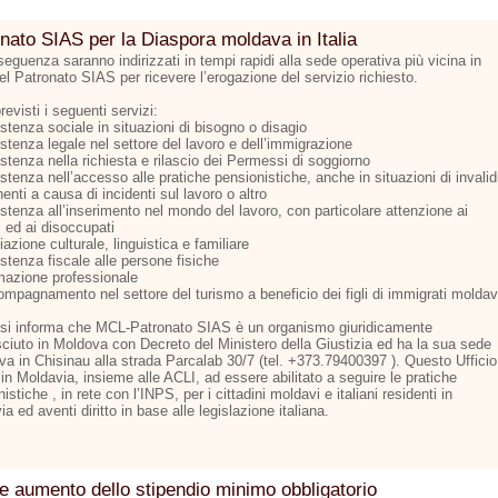
nato SIAS per la Diaspora moldava in Italia
eguenza saranno indirizzati in tempi rapidi alla sede operativa più vicina in
del Patronato SIAS per ricevere l’erogazione del servizio richiesto.
evisti i seguenti servizi:
stenza sociale in situazioni di bisogno o disagio
stenza legale nel settore del lavoro e dell’immigrazione
stenza nella richiesta e rilascio dei Permessi di soggiorno
stenza nell’accesso alle pratiche pensionistiche, anche in situazioni di invalid
nti a causa di incidenti sul lavoro o altro
stenza all’inserimento nel mondo del lavoro, con particolare attenzione ai
i ed ai disoccupati
azione culturale, linguistica e familiare
stenza fiscale alle persone fisiche
mazione professionale
ompagnamento nel settore del turismo a beneficio dei figli di immigrati moldav
e si informa che MCL-Patronato SIAS è un organismo giuridicamente
sciuto in Moldova con Decreto del Ministero della Giustizia ed ha la sua sede
iva in Chisinau alla strada Parcalab 30/7 (tel. +373.79400397 ). Questo Ufficio
 in Moldavia, insieme alle ACLI, ad essere abilitato a seguire le pratiche
istiche , in rete con l’INPS, per i cittadini moldavi e italiani residenti in
a ed aventi diritto in base alle legislazione italiana.
e aumento dello stipendio minimo obbligatorio