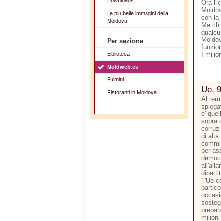
Downloads
Ora l'i
Moldov
Le più belle immagini della
con la
Moldova
Ma chi
qualcun
Moldov
Per sezione
funzion
Biblioteca
I mili
Moldweb.eu
Pulmini
Ue, 9
Ristoranti in Moldova
Al ter
spiegat
e' quel
sopra d
corruzi
di alta
commis
per ass
democr
all'all
dibatti
''l'Ue 
partico
occasi
sostegn
prepara
milioni