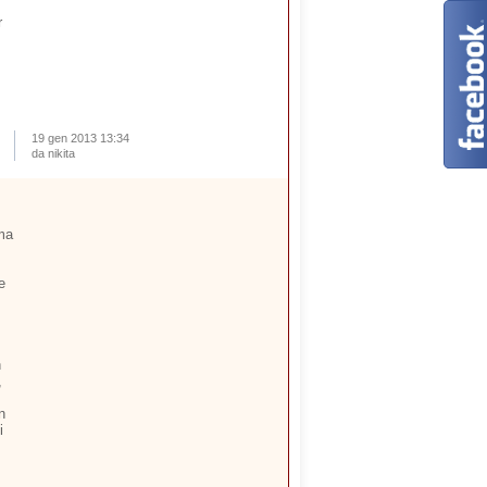
r
19 gen 2013 13:34
da nikita
ima
e
n
,
n
i