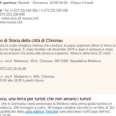
di apertura:
Martedì - Domenica: 10:00-18:00 - Chiuso il lunedì
ti
: Tel: (+373 22) 244 002 / (+373 22) 240 056
373 (22) 238 848
: mihai.ursu @ muzeu.md
www.muzeu.md
 di Storia della città di Chisinau
ta la scala metallica interna che conduce al piano superiore (dove si trova la
na con l’acqua). È stato fondato nel dicembre 1979 e dopo il restauro è stata
di ascensore che porta alla terrazza superiore. Altezza della torre 22 metri.
zzo: via A. Mateevici, 60-A. Chisinau. MD-2009. Repubblica Moldova.
00373-22) 24-16-48
zo: via A. Mateevici n. 60A, Chisinau
10.00 alle 18.00 Lunedi chiuso
va, una terra per turisti che non amano i turisti
ì che in Germania viene presentata la Moldova nella prima guida turistica in
tedesca. 200 immagini a colori, 18 mappe cittadine raccolte in un libro di 312
 pubblicato dalla
casa editrice Trescher
specializzatasi sull’Euopa dell’est.
€ 16.95