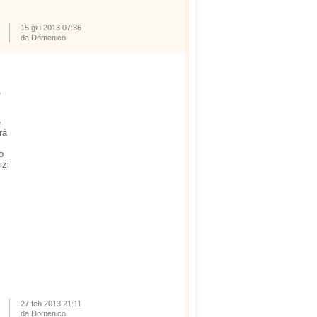
15 giu 2013 07:36
da Domenico
,
e
rà
o
izi
27 feb 2013 21:11
da Domenico