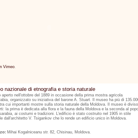
on Vimeo
.
 nazionale di etnografia e storia naturale
 aperto nell'ottobre del 1889 in occasione della prima mostra agricola
abia, organizzato su iniziativa del barone A. Stuart. Il museo ha più di 135.00
tra cui importanti mostre sulla storia naturale della Moldova. Il museo è diviso
rti: la prima è dedicata alla flora e la fauna della Moldova e la seconda al pop
arabia, ai costumi e tradizioni. L'edificio è stato costruito nel 1905 in stile
le dall'architetto V. Tsigankov che lo rende un edificio unico in Moldova.
zzo:
Mihai Kogalniceanu str. 82, Chisinau, Moldova.