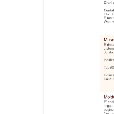
Orari 
Contat
Fax: +
E-mail
Web: 
Museo
È rimas
cister
dotata 
Indiri
Tel: (
Indiriz
Dalle 
Moldo
E’ cos
lingua 
pagine
Costo 