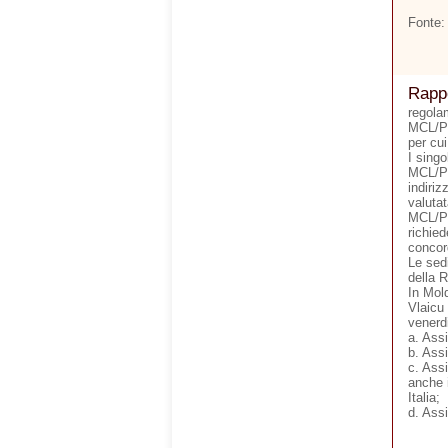
Fonte:
Rappo
regolam
MCL/Pa
per cui
I singo
MCL/Pa
indiri
valutat
MCL/Pa
richie
concor
Le sed
della R
In Mold
Vlaicu 
venerdi
a. Assi
b. Ass
c. Assi
anche i
Italia;
d. Assi