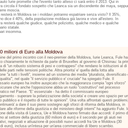
cauto Iurie promette che l'evento tanto atteso ci sarà entro il 2013. Qui in
a circola il fondato sospetto che Leanca sia un discendente dei maya, seppu
 erre moscia.
 resterà in Moldova se i moldavi potranno espatriare senza visto? Il 35%,
o dice il 40%, della popolazione moldava già lavora e vive all'estero. In
a resterà qualche giudice, qualche poliziotto, qualche medico e qualche
ario statale.
onari insomma.
0 milioni di Euro alla Moldova
mine del primo incontro con il neo-premier della Moldova, Iurie Leanca, Fule ha
o chiaramente le richieste da parte di Bruxelles al governo di Chisinau: la pr
la di ''un robusto sistema di pesi e contrappesi'' che rendano le istituzioni al di
elle parti nelle tensioni politiche. Altra priorita' e' quella della lotta alla
one ''a tutti i livelli'', insieme ad un sistema dei media ''pluralista, diversificato 
 qualita''', nel quale ''il servizio pubblico e' cruciale'' ha spiegato Fule. Il
sario europeo ha inoltre auspicato che la maggioranza compia ''ogni sforzo''
icurare che anche l'opposizione abbia un ruolo ''costruttivo'' nel processo
atico nel Paese. ''E' essenziale - ha detto il commissario europeo
argamento - superare la polarizzazione della societa' e creare uno spazio per u
to pubblico e il rispetto di tutte le opinioni''. Una volta affrontati questi problemi
continuerà' a dare il suo pieno sostegno agli sforzi di riforma della Moldova, in
lare alle riforme della giustizia e del ministero degli interni'' ha aggiunto Fule. I
one della visita di Leanca, Ue e Moldova hanno firmato due accordi: il primo d
o al settore della giustizia (60 milioni di euro) e il secondo per gli aiuti nei
tivi, negoziati e attuazione di possibili nuovi accordi fra Ue e Moldova (30
 di euro), inclusa un'intesa per un'area commerciale di libero scambio.