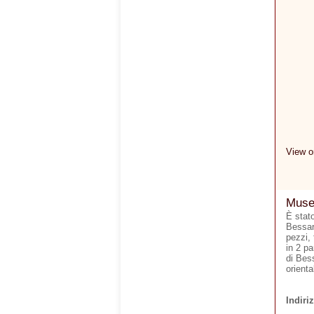
View 
Museo
È stato
Bessar
pezzi, 
in 2 pa
di Bess
orienta
Indiri