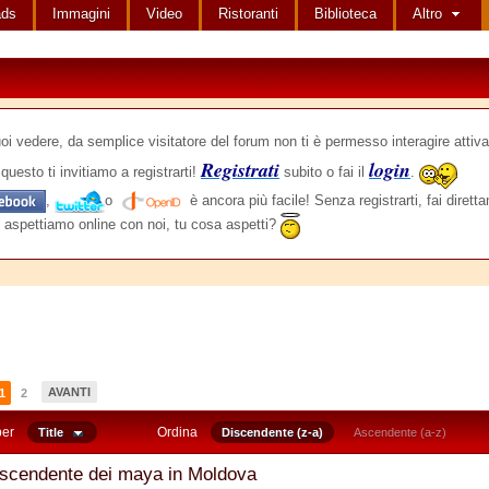
ads
Immagini
Video
Ristoranti
Biblioteca
Altro
edere, da semplice visitatore del forum non ti è permesso interagire attiva
Registrati
login
questo ti invitiamo a registrarti!
subito o fai il
.
,
o
è ancora più facile! Senza registrarti, fai dirett
 aspettiamo online con noi, tu cosa aspetti?
AVANTI
1
2
per
Ordina
Title
Discendente (z-a)
Ascendente (a-z)
iscendente dei maya in Moldova