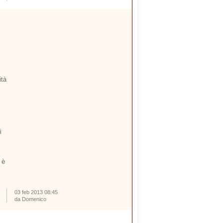
ità
i
 è
03 feb 2013 08:45
da Domenico