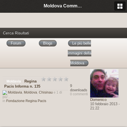
Moldova Community Italia
Cerca Risultati
Forum
Blogs
Le più belle
immagini della
Moldova
Regina
Moldavia
9
Pacis Informa n. 135
downloads
Moldavia
,
Moldova
,
Chisinau
e 1 di
0 commenti
piu'...
Domenico
in
Fondazione Regina Pacis
10 febbraio 2013 -
21:22