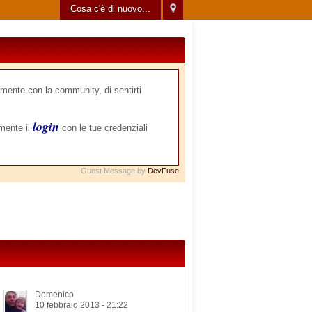
Cosa c'è di nuovo...
mente con la community, di sentirti
login
amente il
con le tue credenziali
Guest Message by
DevFuse
Domenico
10 febbraio 2013 - 21:22