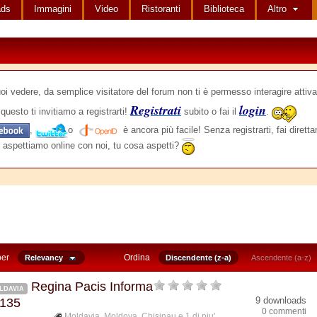
ads
Immagini
Video
Ristoranti
Biblioteca
Altro
edere, da semplice visitatore del forum non ti è permesso interagire attiva
Registrati
login
questo ti invitiamo a registrarti!
subito o fai il
.
,
o
è ancora più facile! Senza registrarti, fai dirett
 aspettiamo online con noi, tu cosa aspetti?
per
Ordina
Relevancy
Discendente (z-a)
Ascendente (a-z)
Regina Pacis Informa
LDAVIA
9 downloads
 135
0 commenti
Moldavia
,
Moldova
,
Chisinau
e 1 di piu'...