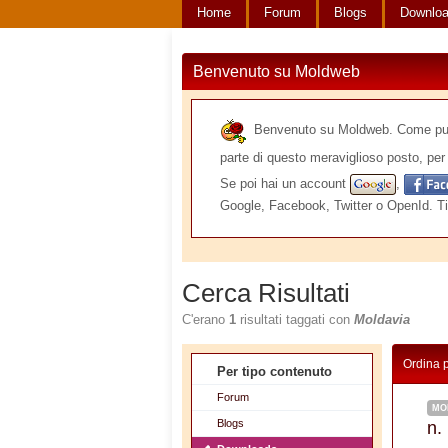
Home
Forum
Blogs
Downlo
Benvenuto su Moldweb
Benvenuto su Moldweb. Come puoi v
parte di questo meraviglioso posto, per 
Se poi hai un account
,
Google, Facebook, Twitter o OpenId. Ti
Cerca Risultati
C'erano
1
risultati taggati con
Moldavia
Ordina 
Per tipo contenuto
Forum
MO
Blogs
n.