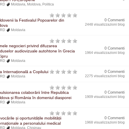
BRD
Moldavia
,
Moldova
,
Politica
dovenii la Festivalul Popoarelor din
0 Commenti
2448 visualizzazioni blog
dova
BRD
Moldavia
mele negocieri privind difuzarea
0 Commenti
duselor audiovizuale autohtone în Grecia
1964 visualizzazioni blog
Cipru
BRD
Moldavia
a Internațională a Copilului
0 Commenti
2275 visualizzazioni blog
BRD
Moldavia
ulsionarea colaborării între Republica
0 Commenti
1909 visualizzazioni blog
dova și România în domeniul diasporei
BRD
Moldavia
vocările și oportunitățile mobilității
0 Commenti
1968 visualizzazioni blog
ernaționale a personalului medical
BRD
Moldavia
,
Chisinau