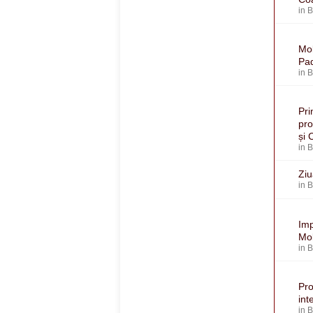
in
Mol
Pa
in
Pri
pro
și 
in
Ziu
in
Imp
Mol
in
Pro
int
in