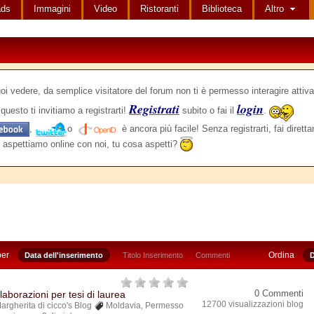
ads
Immagini
Video
Ristoranti
Biblioteca
Altro
edere, da semplice visitatore del forum non ti è permesso interagire attiva
Registrati
login
questo ti invitiamo a registrarti!
subito o fai il
.
,
o
è ancora più facile! Senza registrarti, fai dirett
 aspettiamo online con noi, tu cosa aspetti?
per
Ordina
Data dell'inserimento
Titolo Inserimento
Commenti
D
0 Commenti
laborazioni per tesi di laurea
12700 visualizzazioni blog
argherita di cicco's Blog
Moldavia
,
Permesso