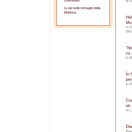
Downloads
di 
Le più belle immagini della
Moldova
Hel
Mol
in
M
Mol
”Ni
cu 
in
În 
per
in
Cur
str
in
L
Dia
Coa