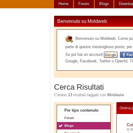
Home
Forum
Blogs
Downlo
Benvenuto su Moldweb
Benvenuto su Moldweb. Come puoi v
parte di questo meraviglioso posto, per 
Se poi hai un account
,
Google, Facebook, Twitter o OpenId. Ti
Cerca Risultati
C'erano
13
risultati taggati con
Moldavia
Ordina 
Per tipo contenuto
Forum
Col
Blogs
in
M