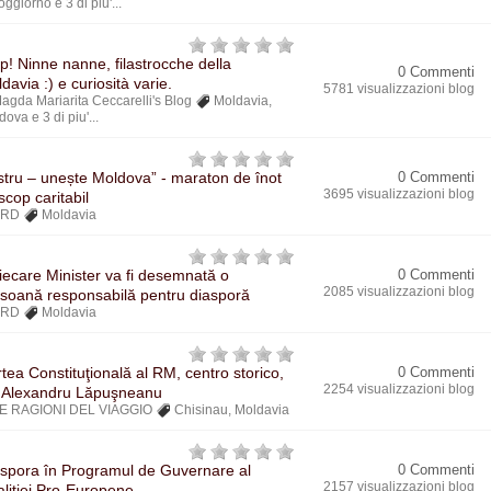
soggiorno
e 3 di piu'...
p! Ninne nanne, filastrocche della
0 Commenti
davia :) e curiosità varie.
5781 visualizzazioni blog
agda Mariarita Ceccarelli's Blog
Moldavia
,
dova
e 3 di piu'...
stru – unește Moldova” - maraton de înot
0 Commenti
3695 visualizzazioni blog
scop caritabil
BRD
Moldavia
fiecare Minister va fi desemnată o
0 Commenti
2085 visualizzazioni blog
soană responsabilă pentru diasporă
BRD
Moldavia
tea Constituţională al RM, centro storico,
0 Commenti
2254 visualizzazioni blog
. Alexandru Lăpuşneanu
E RAGIONI DEL VIAGGIO
Chisinau
,
Moldavia
spora în Programul de Guvernare al
0 Commenti
2157 visualizzazioni blog
liției Pro-Europene