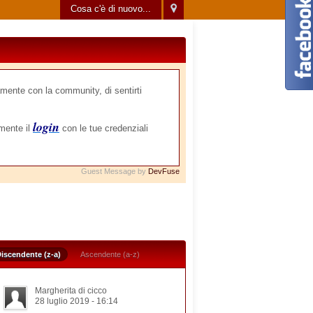
Cosa c'è di nuovo...
mente con la community, di sentirti
login
amente il
con le tue credenziali
Guest Message by
DevFuse
iscendente (z-a)
Ascendente (a-z)
Margherita di cicco
28 luglio 2019 - 16:14