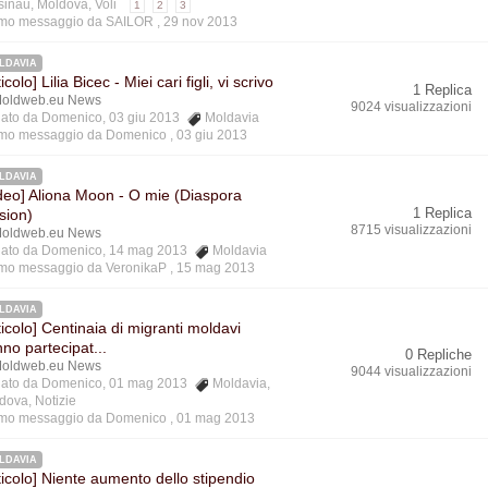
sinau
,
Moldova
,
Voli
1
2
3
imo messaggio da SAILOR ,
29 nov 2013
LDAVIA
ticolo] Lilia Bicec - Miei cari figli, vi scrivo
1 Replica
oldweb.eu News
9024 visualizzazioni
ziato da Domenico, 03 giu 2013
Moldavia
imo messaggio da Domenico ,
03 giu 2013
LDAVIA
deo] Aliona Moon - O mie (Diaspora
1 Replica
sion)
8715 visualizzazioni
oldweb.eu News
ziato da Domenico, 14 mag 2013
Moldavia
imo messaggio da VeronikaP ,
15 mag 2013
LDAVIA
ticolo] Centinaia di migranti moldavi
no partecipat...
0 Repliche
oldweb.eu News
9044 visualizzazioni
ziato da Domenico, 01 mag 2013
Moldavia
,
dova
,
Notizie
imo messaggio da Domenico ,
01 mag 2013
LDAVIA
ticolo] Niente aumento dello stipendio