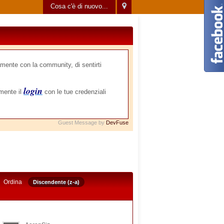
Cosa c'è di nuovo...
mente con la community, di sentirti
login
amente il
con le tue credenziali
Guest Message by
DevFuse
Ordina
Discendente (z-a)