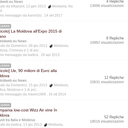
4 Repliche
dweb.eu News
13006 visualizzazioni
ziato da Infopoint, 13 gen 2013
Moldavia
,
No
it
imo messaggio da AaronSiz ,
14 set 2017
LDAVIA
ticolo] La Moldova all'Expo 2015 di
ano
8 Repliche
oldweb.eu News
10962 visualizzazioni
ziato da Domenico, 09 giu 2013
Moldavia
,
dova
,
Chisinau
e 1 di piu'...
imo messaggio da badica ,
29 apr 2015
LDAVIA
ticolo] Ue, 90 milioni di Euro alla
ldova
12 Repliche
oldweb.eu News
10631 visualizzazioni
ziato da Domenico, 15 giu 2013
Moldavia
,
tica
,
Moldova
e 1 di piu'...
imo messaggio da maxim1989 ,
16 ott 2014
LDAVIA
pania low-cost Wizz Air vine în
ldova
52 Repliche
 voli tra Italia e Moldova
18516 visualizzazioni
ziato da badica, 13 giu 2013
Moldavia
,