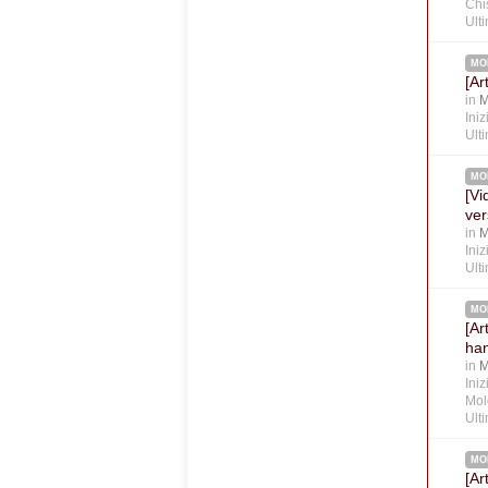
Chi
Ult
MO
[Ar
in
M
Ini
Ult
MO
[Vi
ver
in
M
Ini
Ult
MO
[Ar
han
in
M
Ini
Mol
Ult
MO
[Ar