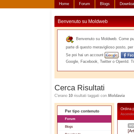
Home
Forum
Blogs
Downlo
Benvenuto su Moldweb
Benvenuto su Moldweb. Come puoi v
parte di questo meraviglioso posto, per 
Se poi hai un account
,
Google, Facebook, Twitter o OpenId. Ti
Cerca Risultati
C'erano
10
risultati taggati con
Moldavia
Ordina 
Per tipo contenuto
Ascenden
Forum
MO
Blogs
[Ar