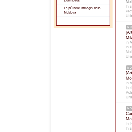
Downloads
Mol
Ini
Le più belle immagini della
Prof
Moldova
Ult
MO
[Ar
Mil
in
M
Ini
Mol
Ult
MO
[Ar
Mo
in
M
Ini
Poli
Ult
MO
Com
Mo
in
I
Ini