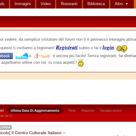
ads
Immagini
Video
Ristoranti
Biblioteca
Altro
edere, da semplice visitatore del forum non ti è permesso interagire attiva
Registrati
login
questo ti invitiamo a registrarti!
subito o fai il
.
,
o
è ancora più facile! Senza registrarti, fai dirett
 aspettiamo online con noi, tu cosa aspetti?
per
Ultima Data Di Aggiornamento
Titolo
Risposte
Visualizzazioni
te (a-z)
LDAVIA
ticolo] Il Centro Culturale Italiano
in