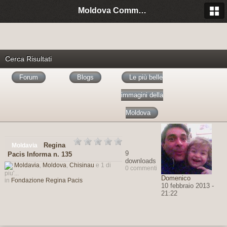
Moldova Community Italia
Cerca Risultati
Forum
Blogs
Le più belle
immagini della
Moldova
Regina
Moldavia
9
Pacis Informa n. 135
downloads
Moldavia
,
Moldova
,
Chisinau
e 1 di
0 commenti
piu'...
Domenico
in
Fondazione Regina Pacis
10 febbraio 2013 -
21:22