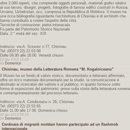
oltre 2.000 reperti, che comprende oggetti personali, materiali grafici relativi
al suo lavoro; disegni, progetti, fotografie di famosi edifici costruiti in Russia,
Ucraina, Uzbekistan, ecc, compresa la Repubblica di Moldova. Il museo ha
una ricca bibliografia riguardante l'architettura di Chisinau e di architetti che
hanno contribuito a creare l'aspetto della città.
Tecniche di costruzione: pietra intonacata
Fa parte del Patrimonio Storico Nazionale
Data: 2 ° metà del sec. XIX
Indirizzo: via A. Sciusev n.77, Chisinau
Tel: (00373 22) 22 03 08
Dalle 09.00 alle 18.00. Venerdi chiuso
02 giu 2013 16:00
da
Domenico
Chisinau, museo della Letteratura Romena “M. Kogalniceanu”
Il Museo ha un fondo di valore storico, documentario e letterario affermato,
offre un ricco materiale documentario per la studio, la comunicazione è
destinato ai ricercatori del settore e al pubblico, in quanto fornisce sotto
forma di esposizioni del patrimonio, prove sulla storia della letteratura rumena
e contemporaneamente del processo letterario.
Indirizzo: via A. Corobceanu n. 26, Chisinau
Tel: (00373 22) 23 53 65
Dalle 11.00 alle 17.00. Domenica chiuso
02 giu 2013 09:10
da
Domenico
Centinaia di migranti moldavi hanno partecipato ad un flashmob
internazionale