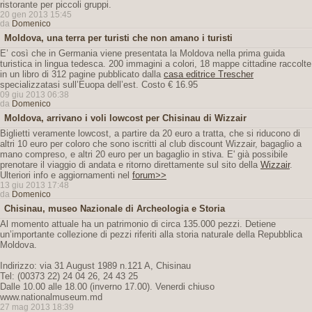
ristorante per piccoli gruppi.
20 gen 2013 15:45
da
Domenico
Moldova, una terra per turisti che non amano i turisti
E’ così che in Germania viene presentata la Moldova nella prima guida
turistica in lingua tedesca. 200 immagini a colori, 18 mappe cittadine raccolte
in un libro di 312 pagine pubblicato dalla
casa editrice Trescher
specializzatasi sull’Euopa dell’est. Costo € 16.95
09 giu 2013 06:38
da
Domenico
Moldova, arrivano i voli lowcost per Chisinau di Wizzair
Biglietti veramente lowcost, a partire da 20 euro a tratta, che si riducono di
altri 10 euro per coloro che sono iscritti al club discount Wizzair, bagaglio a
mano compreso, e altri 20 euro per un bagaglio in stiva. E' già possibile
prenotare il viaggio di andata e ritorno direttamente sul sito della
Wizzair
.
Ulteriori info e aggiornamenti nel
forum>>
13 giu 2013 17:48
da
Domenico
Chisinau, museo Nazionale di Archeologia e Storia
Al momento attuale ha un patrimonio di circa 135.000 pezzi. Detiene
un’importante collezione di pezzi riferiti alla storia naturale della Repubblica
Moldova.
Indirizzo: via 31 August 1989 n.121 A, Chisinau
Tel: (00373 22) 24 04 26, 24 43 25
Dalle 10.00 alle 18.00 (inverno 17.00). Venerdi chiuso
www.nationalmuseum.md
27 mag 2013 18:39