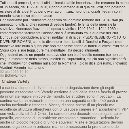
Tutti questi processi, e molti altri, di incalcolabile importanza che crearono in meno
di un secolo, dal 1829 al 1918, il popolo romeno al di qua del Prut, non poterono
esistere al di là del Prut, per ovvie ragioni…anzi furono rafforzati i legami con il
mondo slavo-russo et pour cause.
Consideriamo poi il fallimento oggettivo del dominio romeno del 1918-1940 (lo
ammettono tutti, anche i romeni di vedute larghe), le ferite della guerra e la
sovietizzazione/russificazione di epoca sovietica, 1940-1941 e 1944-1989, e
comprendiamo facilmente l’abisso che si è instaurato fra le due rive del Prut
Dunque, per concludere, anche i moldavi al di là del Prut AVREBBERO POTUTO
DIVENIRE ROMENI, come lo divennero i loro fratelli di Dorohoi e Focşani (non
mancava loro nulla o quasi che non mancasse anche ai fratelli di ovest Prut) ma la
Storia con le sue leggi, dure ma ineluttabili, ha deciso altrimenti.
Oggi quindi esiste un popolo moldavo che non è più quello romeno (se non per
esigue minoranze dello stesso, intellettuali soprattutto), ma ciò non significa però
che i moldavi non c’entrino nulla con la Romania…ciò lo dice, presumo, il tovarišč
Vladimir Voronin ma ha torto!
02 giu 2013 16:10
da
Böhm-Ermolli
Chateau Vartely
La cantina dispone di diversi locali per le degustazioni dove gli ospiti
possono assaggiare vini Vartely assieme a vini della stessa fascia di prezzo
da rinomate regioni vinicole del mondo. Le strutture sono impeccabili. La
cantina vanta un ristorante in loco con una capacità di oltre 250 posti e
cucina nazionale e francese. Vartely dispone anche di un piccolo me
eccellente struttura alberghiera con 8 lussuose camere e 4 appartamenti VIP
con vista sulla città di Orhei. Le camere sono decorate con eleganti colori
pastello, creazione di un ambiente armonioso e romantico. L'azienda ha
anche un piccolo negozio di vino e souvenir. Visite e degustazioni devono
essere organizzate in anticipo, ma non è necessaria la prenotazione del