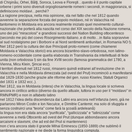
di Chişinău, Orhei, Bălţi, Soroca, Leova e Floreşti…questo è il punto capitale
orbene i primi sono divenuti orgogliosamente romeni i secondi, in maggioranza, si
definiscono moldavi…perché?
La ragione precipua, nella mia opinione, sta nel fatto che nel 1812 quando
avvenne la separazione forzata del popolo moldavo, né in Valacchia né
tantomeno in Moldavia era ancora realmente iniziato quel movimento cultural-
nazionale che porterà alla nascita nel corso del XIX secolo della Nazione romena,
uno dei più “miracolosi” e grandiosi successi del Nation Building ottocentesco
(secondo me più del coevo Risorgimento italiano..e di molto…in Italia sopravvive
al sud nostalgismo per i Borboni e al Nord sentimenti antiunitari, in Romania NO !).
Nel 1812 però la cultura dei due Principati proto-romeni (come chiamerei
Moldavia e Valacchia storici) era ancora bizantino-slavo-ortodossa, non latino-
romeno-occidentale come quella elaborata in Transilvania da intellettuali di fede
unita (non ortodossa !) sin da fine XVIII secolo (famosa grammatica del 1780, a
Vienna, Micu Klein, Şincai ecc).
I territori divenuti nel 1812 russi, rimasero quindi estranei all’evoluzione che in
Valacchia e nella Moldavia dimezzata (ad ovest del Prut) incominciò a manifestarsi
dal 1829-1830 (anche grazie alle riforme del gen. russo Kiselev, Statuti Organici
del 1831 e 1832 ecc..).
Nel 1812, sia in Moldavia (intera) che in Valacchia, la lingua locale si scriveva
ancora in cirillico antico (diverso da quello attuale, tuttora in uso per il “moldavo” in
RMN/PMR) e non in alfabeto latino
nel 1812 l’idea della discendenza dai Latini era ancora nell’infanzia (vero, già ne
parlarono Miron Costin e Ion Neculce, e Dimitrie Cantemir, ma solo di sfuggita e
senza costruirci una “teoria” come farà la şcoală ardeleană)
la lingua non era stata ancora “purificata”, “gallicizzata” e “latinizzata” come
avvenne a metà Ottocento ad ovest del Prut (dunque abbondavano ancora
arcaismi e slavismi, che ad est del Prut si mantennero)
non c’era ancora stato il grande Mihai Eminescu (1850-1889) che sublimò il
sentimento nazionale e ne diede la forma linguistica compiuta.