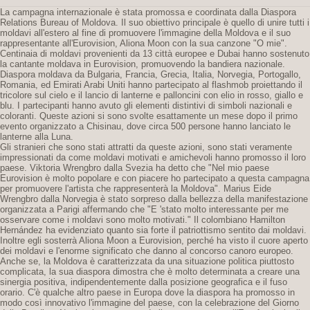
La campagna internazionale è stata promossa e coordinata dalla Diaspora
Relations Bureau of Moldova. Il suo obiettivo principale è quello di unire tutti i
moldavi all'estero al fine di promuovere l'immagine della Moldova e il suo
rappresentante all'Eurovision, Aliona Moon con la sua canzone "O mie".
Centinaia di moldavi provenienti da 13 città europee e Dubai hanno sostenuto
la cantante moldava in Eurovision, promuovendo la bandiera nazionale.
Diaspora moldava da Bulgaria, Francia, Grecia, Italia, Norvegia, Portogallo,
Romania, ed Emirati Arabi Uniti hanno partecipato al flashmob proiettando il
tricolore sul cielo e il lancio di lanterne e palloncini con elio in rosso, giallo e
blu. I partecipanti hanno avuto gli elementi distintivi di simboli nazionali e
coloranti. Queste azioni si sono svolte esattamente un mese dopo il primo
evento organizzato a Chisinau, dove circa 500 persone hanno lanciato le
lanterne alla Luna.
Gli stranieri che sono stati attratti da queste azioni, sono stati veramente
impressionati da come moldavi motivati ​​e amichevoli hanno promosso il loro
paese. Viktoria Wrengbro dalla Svezia ha detto che "Nel mio paese
Eurovision è molto popolare e con piacere ho partecipato a questa campagna
per promuovere l'artista che rappresenterà la Moldova". Marius Eide
Wrengbro dalla Norvegia è stato sorpreso dalla bellezza della manifestazione
organizzata a Parigi affermando che "E 'stato molto interessante per me
osservare come i moldavi sono molto motivati." Il colombiano Hamilton
Hernández ha evidenziato quanto sia forte il patriottismo sentito dai moldavi.
Inoltre egli sosterrà Aliona Moon a Eurovision, perché ha visto il cuore aperto
dei moldavi e l'enorme significato che danno al concorso canoro europeo.
Anche se, la Moldova è caratterizzata da una situazione politica piuttosto
complicata, la sua diaspora dimostra che è molto determinata a creare una
sinergia positiva, indipendentemente dalla posizione geografica e il fuso
orario. C'è qualche altro paese in Europa dove la diaspora ha promosso in
modo così innovativo l'immagine del paese, con la celebrazione del Giorno