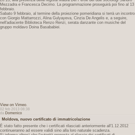
Mezzadra e Francesca Decimo. La programmazione proseguirà poi fino al 13
febbraio.
Sabato 9 febbraio, al termine della proiezione pomeridiana si terrà un incontro
con Giorgio Mattarrozzi, Alina Gulyayeva, Cinzia De Angelis e, a seguire,
nell'adiacente Biblioteca Renzo Renzi, serata danzante con musiche del
gruppo moldavo Doina Basababiei.
View on Vimeo
.
02 feb 2013 08:38
da
Domenico
Moldova, nuovo certificato di immatricolazione
È stato fatto presente che i certificati rilasciati anteriormente all'1.12.2012
continueranno ad essere validi sino alla loro naturale scadenza.
Si informa altresì che l'autorità preposta al rilascio dei certificati di