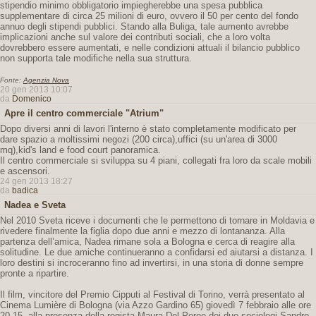
stipendio minimo obbligatorio impiegherebbe una spesa pubblica
supplementare di circa 25 milioni di euro, ovvero il 50 per cento del fondo
annuo degli stipendi pubblici. Stando alla Buliga, tale aumento avrebbe
implicazioni anche sul valore dei contributi sociali, che a loro volta
dovrebbero essere aumentati, e nelle condizioni attuali il bilancio pubblico
non supporta tale modifiche nella sua struttura.
Fonte:
Agenzia Nova
20 gen 2013 10:07
da
Domenico
Apre il centro commerciale "Atrium"
Dopo diversi anni di lavori l'interno è stato completamente modificato per
dare spazio a moltissimi negozi (200 circa),uffici (su un'area di 3000
mq),kid's land e food court panoramica.
Il centro commerciale si sviluppa su 4 piani, collegati fra loro da scale mobili
e ascensori.
24 gen 2013 18:27
da
badica
Nadea e Sveta
Nel 2010 Sveta riceve i documenti che le permettono di tornare in Moldavia e
rivedere finalmente la figlia dopo due anni e mezzo di lontananza. Alla
partenza dell’amica, Nadea rimane sola a Bologna e cerca di reagire alla
solitudine. Le due amiche continueranno a confidarsi ed aiutarsi a distanza. I
loro destini si incroceranno fino ad invertirsi, in una storia di donne sempre
pronte a ripartire.
Il film, vincitore del Premio Cipputi al Festival di Torino, verrà presentato al
Cinema Lumière di Bologna (via Azzo Gardino 65) giovedì 7 febbraio alle ore
20.15, alla presenza della regista Maura Del Peroe dei due sociologi Sandro