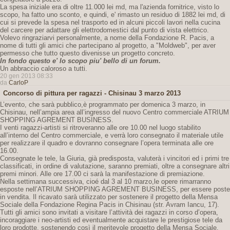
La spesa iniziale era di oltre 11.000 lei md, ma l'azienda fornitrice, visto lo
scopo, ha fatto uno sconto, e quindi, e' rimasto un residuo di 1882 lei md, di
cui si prevede la spesa nel trasporto ed in alcuni piccoli lavori nella cucina
del carcere per adattare gli elettrodomestici dal punto di vista elettrico.
Volevo ringraziarvi personalmente, a nome della Fondazione R. Pacis, a
nome di tutti gli amici che partecipano al progetto, a "Moldweb", per aver
permesso che tutto questo divenisse un progetto concreto.
In fondo questo e' lo scopo piu' bello di un forum.
Un abbraccio caloroso a tutti.
20 gen 2013 08:33
da
CarloP
Concorso di pittura per ragazzi - Chisinau 3 marzo 2013
L’evento, che sarà pubblico,è programmato per domenica 3 marzo, in
Chisinau, nell’ampia area all’ingresso del nuovo Centro commerciale ATRIUM
SHOPPING AGREMENT BUSINESS.
I venti ragazzi-artisti si ritroveranno alle ore 10.00 nel luogo stabilito
all’interno del Centro commerciale, e verrà loro consegnato il materiale utile
per realizzare il quadro e dovranno consegnare l’opera terminata alle ore
16.00.
Consegnate le tele, la Giuria, già predisposta, valuterà i vincitori ed i primi tre
classificati, in ordine di valutazione, saranno premiati, oltre a consegnare altri
premi minori. Alle ore 17.00 ci sarà la manifestazione di premiazione.
Nella settimana successiva, cioé dal 3 al 10 marzo,le opere rimarranno
esposte nell’ATRIUM SHOPPING AGREMENT BUSINESS, per essere poste
in vendita. Il ricavato sarà utilizzato per sostenere il progetto della Mensa
Sociale della Fondazione Regina Pacis in Chisinau (str. Avram Iancu, 17).
Tutti gli amici sono invitati a visitare l’attività dei ragazzi in corso d’opera,
incoraggiare i neo-artisti ed eventualmente acquistare le prestigiose tele da
loro prodotte, sostenendo così il meritevole progetto della Mensa Sociale.