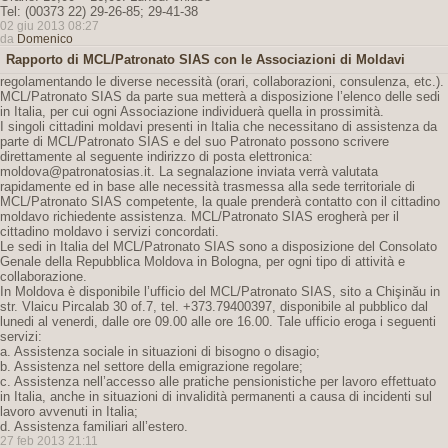
Tel: (00373 22) 29-26-85; 29-41-38
02 giu 2013 08:27
da
Domenico
Rapporto di MCL/Patronato SIAS con le Associazioni di Moldavi
regolamentando le diverse necessità (orari, collaborazioni, consulenza, etc.).
MCL/Patronato SIAS da parte sua metterà a disposizione l’elenco delle sedi
in Italia, per cui ogni Associazione individuerà quella in prossimità.
I singoli cittadini moldavi presenti in Italia che necessitano di assistenza da
parte di MCL/Patronato SIAS e del suo Patronato possono scrivere
direttamente al seguente indirizzo di posta elettronica:
moldova@patronatosias.it. La segnalazione inviata verrà valutata
rapidamente ed in base alle necessità trasmessa alla sede territoriale di
MCL/Patronato SIAS competente, la quale prenderà contatto con il cittadino
moldavo richiedente assistenza. MCL/Patronato SIAS erogherà per il
cittadino moldavo i servizi concordati.
Le sedi in Italia del MCL/Patronato SIAS sono a disposizione del Consolato
Genale della Repubblica Moldova in Bologna, per ogni tipo di attività e
collaborazione.
In Moldova è disponibile l’ufficio del MCL/Patronato SIAS, sito a Chişinău in
str. Vlaicu Pircalab 30 of.7, tel. +373.79400397, disponibile al pubblico dal
lunedi al venerdi, dalle ore 09.00 alle ore 16.00. Tale ufficio eroga i seguenti
servizi:
a. Assistenza sociale in situazioni di bisogno o disagio;
b. Assistenza nel settore della emigrazione regolare;
c. Assistenza nell’accesso alle pratiche pensionistiche per lavoro effettuato
in Italia, anche in situazioni di invalidità permanenti a causa di incidenti sul
lavoro avvenuti in Italia;
d. Assistenza familiari all’estero.
27 feb 2013 21:11