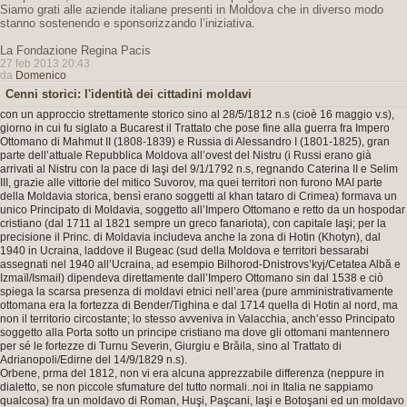
Siamo grati alle aziende italiane presenti in Moldova che in diverso modo
stanno sostenendo e sponsorizzando l’iniziativa.
La Fondazione Regina Pacis
27 feb 2013 20:43
da
Domenico
Cenni storici: l'identità dei cittadini moldavi
con un approccio strettamente storico sino al 28/5/1812 n.s (cioè 16 maggio v.s),
giorno in cui fu siglato a Bucarest il Trattato che pose fine alla guerra fra Impero
Ottomano di Mahmut II (1808-1839) e Russia di Alessandro I (1801-1825), gran
parte dell’attuale Repubblica Moldova all’ovest del Nistru (i Russi erano già
arrivati al Nistru con la pace di Iaşi del 9/1/1792 n.s, regnando Caterina II e Selim
III, grazie alle vittorie del mitico Suvorov, ma quei territori non furono MAI parte
della Moldavia storica, bensì erano soggetti al khan tataro di Crimea) formava un
unico Principato di Moldavia, soggetto all’Impero Ottomano e retto da un hospodar
cristiano (dal 1711 al 1821 sempre un greco fanariota), con capitale Iaşi; per la
precisione il Princ. di Moldavia includeva anche la zona di Hotin (Khotyn), dal
1940 in Ucraina, laddove il Bugeac (sud della Moldova e territori bessarabi
assegnati nel 1940 all’Ucraina, ad esempio Bilhorod-Dnistrovs’kyj/Cetatea Albă e
Izmaïl/Ismail) dipendeva direttamente dall’Impero Ottomano sin dal 1538 e ciò
spiega la scarsa presenza di moldavi etnici nell’area (pure amministrativamente
ottomana era la fortezza di Bender/Tighina e dal 1714 quella di Hotin al nord, ma
non il territorio circostante; lo stesso avveniva in Valacchia, anch’esso Principato
soggetto alla Porta sotto un principe cristiano ma dove gli ottomani mantennero
per sé le fortezze di Turnu Severin, Giurgiu e Brăila, sino al Trattato di
Adrianopoli/Edirne del 14/9/1829 n.s).
Orbene, prma del 1812, non vi era alcuna apprezzabile differenza (neppure in
dialetto, se non piccole sfumature del tutto normali..noi in Italia ne sappiamo
qualcosa) fra un moldavo di Roman, Huşi, Paşcani, Iaşi e Botoşani ed un moldavo