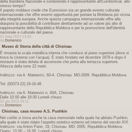
della Bandiera Nazionale e sostenendo il rappresentante all'Eurofestival, allo
stesso tempo?
Il popolo moldavo crede che Eurovision sia un grande evento culturale
internazionale che offre enormi opportunità per portare la Moldavia più vicina
alla integrità europea. Anche questa campagna internazionale offre alla
diaspora la possibilità di contribuire direttamente ad un valore più alto di
rappresentante della Repubblica Moldova e per la promozione dell'identità
nazionale e culturale del paese.
01 mag 2013 13:49
da
Domenico
Museo di Storia della città di Chisinau
È rimasta la scala metallica interna che conduce al piano superiore (dove si
trova la cisterna con l’acqua). È stato fondato nel dicembre 1979 e dopo il
restauro è stata dotata di ascensore che porta alla terrazza superiore.
Altezza della torre 22 metri.
Indirizzo: via A. Mateevici, 60-A. Chisinau. MD-2009. Repubblica Moldova.
Tel: (00373-22) 24-16-48
Indirizzo: via A. Mateevici n. 60A, Chisinau
Dalle 10.00 alle 18.00 Lunedi chiuso
02 giu 2013 16:11
da
Domenico
Chisinau, casa museo A.S. Pushkin
Nel cortile si trova anche la casa memoriale nella quale ha abitato Pushkin,
alla quale è stato ridato l’aspetto estetico esterno ed interno del secolo XIX.
Indirizzo: via Anton Pann, 19, Chisinau. MD- 2005, Repubblica Moldova
Orario: 10,00 – 16,00. Lunedì chiuso