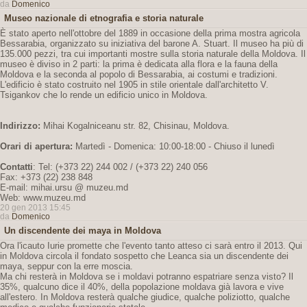
da
Domenico
Museo nazionale di etnografia e storia naturale
È stato aperto nell'ottobre del 1889 in occasione della prima mostra agricola
Bessarabia, organizzato su iniziativa del barone A. Stuart. Il museo ha più di
135.000 pezzi, tra cui importanti mostre sulla storia naturale della Moldova. Il
museo è diviso in 2 parti: la prima è dedicata alla flora e la fauna della
Moldova e la seconda al popolo di Bessarabia, ai costumi e tradizioni.
L'edificio è stato costruito nel 1905 in stile orientale dall'architetto V.
Tsigankov che lo rende un edificio unico in Moldova.
Indirizzo:
Mihai Kogalniceanu str. 82, Chisinau, Moldova.
Orari di apertura:
Martedì - Domenica: 10:00-18:00 - Chiuso il lunedì
Contatti
: Tel: (+373 22) 244 002 / (+373 22) 240 056
Fax: +373 (22) 238 848
E-mail: mihai.ursu @ muzeu.md
Web: www.muzeu.md
20 gen 2013 15:45
da
Domenico
Un discendente dei maya in Moldova
Ora l'icauto Iurie promette che l'evento tanto atteso ci sarà entro il 2013. Qui
in Moldova circola il fondato sospetto che Leanca sia un discendente dei
maya, seppur con la erre moscia.
Ma chi resterà in Moldova se i moldavi potranno espatriare senza visto? Il
35%, qualcuno dice il 40%, della popolazione moldava già lavora e vive
all'estero. In Moldova resterà qualche giudice, qualche poliziotto, qualche