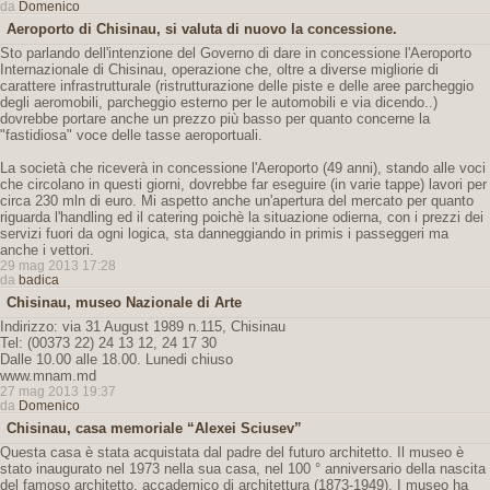
da
Domenico
Aeroporto di Chisinau, si valuta di nuovo la concessione.
Sto parlando dell'intenzione del Governo di dare in concessione l'Aeroporto
Internazionale di Chisinau, operazione che, oltre a diverse migliorie di
carattere infrastrutturale (ristrutturazione delle piste e delle aree parcheggio
degli aeromobili, parcheggio esterno per le automobili e via dicendo..)
dovrebbe portare anche un prezzo più basso per quanto concerne la
"fastidiosa" voce delle tasse aeroportuali.
La società che riceverà in concessione l'Aeroporto (49 anni), stando alle voci
che circolano in questi giorni, dovrebbe far eseguire (in varie tappe) lavori per
circa 230 mln di euro. Mi aspetto anche un'apertura del mercato per quanto
riguarda l'handling ed il catering poichè la situazione odierna, con i prezzi dei
servizi fuori da ogni logica, sta danneggiando in primis i passeggeri ma
anche i vettori.
29 mag 2013 17:28
da
badica
Chisinau, museo Nazionale di Arte
Indirizzo: via 31 August 1989 n.115, Chisinau
Tel: (00373 22) 24 13 12, 24 17 30
Dalle 10.00 alle 18.00. Lunedi chiuso
www.mnam.md
27 mag 2013 19:37
da
Domenico
Chisinau, casa memoriale “Alexei Sciusev”
Questa casa è stata acquistata dal padre del futuro architetto. Il museo è
stato inaugurato nel 1973 nella sua casa, nel 100 ° anniversario della nascita
del famoso architetto, accademico di architettura (1873-1949). I museo ha