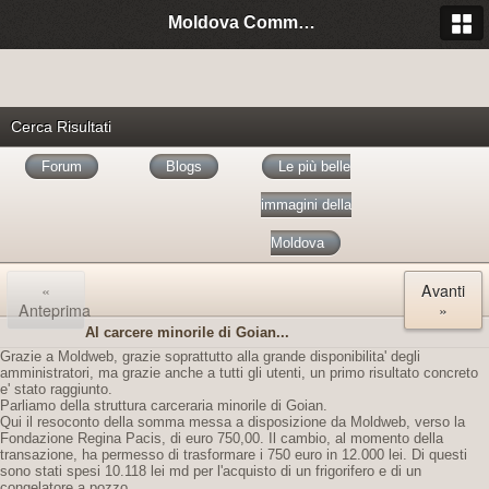
Moldova Community Italia
Cerca Risultati
Forum
Blogs
Le più belle
immagini della
Moldova
«
Avanti
Anteprima
»
Al carcere minorile di Goian...
Grazie a Moldweb, grazie soprattutto alla grande disponibilita' degli
amministratori, ma grazie anche a tutti gli utenti, un primo risultato concreto
e' stato raggiunto.
Parliamo della struttura carceraria minorile di Goian.
Qui il resoconto della somma messa a disposizione da Moldweb, verso la
Fondazione Regina Pacis, di euro 750,00. Il cambio, al momento della
transazione, ha permesso di trasformare i 750 euro in 12.000 lei. Di questi
sono stati spesi 10.118 lei md per l'acquisto di un frigorifero e di un
congelatore a pozzo.