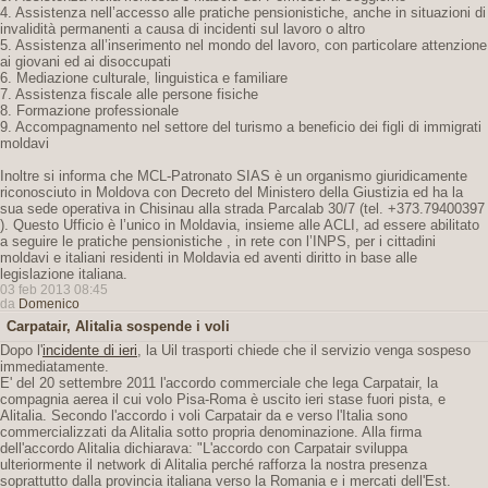
4. Assistenza nell’accesso alle pratiche pensionistiche, anche in situazioni di
invalidità permanenti a causa di incidenti sul lavoro o altro
5. Assistenza all’inserimento nel mondo del lavoro, con particolare attenzione
ai giovani ed ai disoccupati
6. Mediazione culturale, linguistica e familiare
7. Assistenza fiscale alle persone fisiche
8. Formazione professionale
9. Accompagnamento nel settore del turismo a beneficio dei figli di immigrati
moldavi
Inoltre si informa che MCL-Patronato SIAS è un organismo giuridicamente
riconosciuto in Moldova con Decreto del Ministero della Giustizia ed ha la
sua sede operativa in Chisinau alla strada Parcalab 30/7 (tel. +373.79400397
). Questo Ufficio è l’unico in Moldavia, insieme alle ACLI, ad essere abilitato
a seguire le pratiche pensionistiche , in rete con l’INPS, per i cittadini
moldavi e italiani residenti in Moldavia ed aventi diritto in base alle
legislazione italiana.
03 feb 2013 08:45
da
Domenico
Carpatair, Alitalia sospende i voli
Dopo l'
incidente di ieri
, la Uil trasporti chiede che il servizio venga sospeso
immediatamente.
E' del 20 settembre 2011 l'accordo commerciale che lega Carpatair, la
compagnia aerea il cui volo Pisa-Roma è uscito ieri stase fuori pista, e
Alitalia. Secondo l'accordo i voli Carpatair da e verso l'Italia sono
commercializzati da Alitalia sotto propria denominazione. Alla firma
dell'accordo Alitalia dichiarava: "L'accordo con Carpatair sviluppa
ulteriormente il network di Alitalia perché rafforza la nostra presenza
soprattutto dalla provincia italiana verso la Romania e i mercati dell'Est.