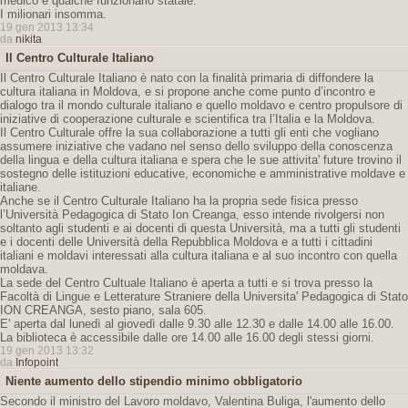
medico e qualche funzionario statale.
I milionari insomma.
19 gen 2013 13:34
da
nikita
Il Centro Culturale Italiano
Il Centro Culturale Italiano è nato con la finalità primaria di diffondere la
cultura italiana in Moldova, e si propone anche come punto d’incontro e
dialogo tra il mondo culturale italiano e quello moldavo e centro propulsore di
iniziative di cooperazione culturale e scientifica tra l’Italia e la Moldova.
Il Centro Culturale offre la sua collaborazione a tutti gli enti che vogliano
assumere iniziative che vadano nel senso dello sviluppo della conoscenza
della lingua e della cultura italiana e spera che le sue attivita' future trovino il
sostegno delle istituzioni educative, economiche e amministrative moldave e
italiane.
Anche se il Centro Culturale Italiano ha la propria sede fisica presso
l’Università Pedagogica di Stato Ion Creanga, esso intende rivolgersi non
soltanto agli studenti e ai docenti di questa Università, ma a tutti gli studenti
e i docenti delle Università della Repubblica Moldova e a tutti i cittadini
italiani e moldavi interessati alla cultura italiana e al suo incontro con quella
moldava.
La sede del Centro Cultuale Italiano è aperta a tutti e si trova presso la
Facoltà di Lingue e Letterature Straniere della Universita' Pedagogica di Stato
ION CREANGA, sesto piano, sala 605.
E' aperta dal lunedì al giovedì dalle 9.30 alle 12.30 e dalle 14.00 alle 16.00.
La biblioteca è accessibile dalle ore 14.00 alle 16.00 degli stessi giorni.
19 gen 2013 13:32
da
Infopoint
Niente aumento dello stipendio minimo obbligatorio
Secondo il ministro del Lavoro moldavo, Valentina Buliga, l'aumento dello