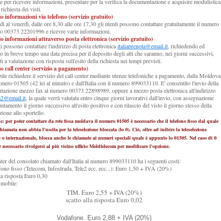
e per ricevere informazioni, presentare per la verifica la documentazione e acquisire modulistica
 richiesta dei visti.
io informazioni via telefono (servizio gratuito)
dì al venerdì, dalle ore 8,30 alle ore 17,30 gli utenti possono contattare gratuitamente il numero
co 00373 22201996 e ricevre varie informazioni.
io informazioni attraverso posta elettronica (servizio gratuito)
ti possono contattare l'indirizzo di posta elettronica
italiaprenota@email.it
, richiedendo ed
o in breve tempo una data precisa per il deposito degli atti che saranno, nei giorni successivi,
i a valutazione con risposta sull'esito della richiesta nei tempi previsti.
io call center (servizio a pagamento)
bile richiedere il servizio del call center mediante utenze telefoniche a pagamento, dalla Moldova
umero 01505 (42 lei al minuto) e dall'Italia con il numero 899033110. E' consentito l'invio della
azione mezzo fax al numero 00373 22898989, oppure a mezzo posta elettronica all'indirizzo
ia2@email.it
, la quale verrà valutata entro cinque giorni lavorativi dall'invio, con assegnazione
untamento il giorno successivo all'esito positivo e con rilascio del visto il giorno stesso della
zione allo sportello.
e: per poter contattare da rete fissa moldava il numero 01505 è necessario che il telefono fisso dal quale
chiamata non abbia l'uscita per la teleselezione bloccata (lo 0). Ciò, oltre ad inibire la teleselezione
 o internazionale, blocca anche le chiamate ai numeri speciali quale è appunto lo 01505. Nel caso di 0
è necessario rivolgersi al più vicino ufficio Moldtelecom per modificare l'opzione.
enter del consolato chiamato dall'Italia al numero 899033110 ha i seguenti costi:
efono fisso (Telecom, Infostrada, Tele2 ecc. ecc...): Euro 1,50 + IVA (20%)
lla risposta Euro 0,30
e mobile:
TIM. Euro 2,55 + IVA (20%)
scatto alla risposta Euro 0,02
Vodafone. Euro 2,88 + IVA (20%)