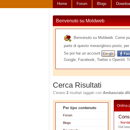
Home
Forum
Blogs
Downlo
Benvenuto su Moldweb
Benvenuto su Moldweb. Come puoi v
parte di questo meraviglioso posto, per 
Se poi hai un account
,
Google, Facebook, Twitter o OpenId. Ti
Cerca Risultati
C'erano
2
risultati taggati con
Ambasciata dIt
Ordina 
Per tipo contenuto
Forum
Conso
-
Serviz
Blogs
Dal lune