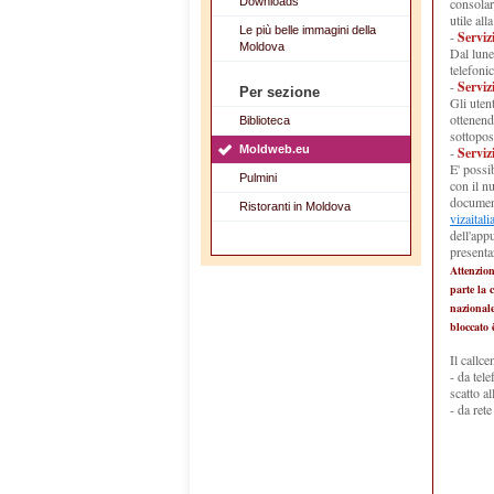
Downloads
consolar
utile alla
Le più belle immagini della
-
Serviz
Moldova
Dal lune
telefoni
-
Serviz
Per sezione
Gli uten
ottenend
Biblioteca
sottopost
Moldweb.eu
-
Serviz
E' possi
Pulmini
con il n
document
Ristoranti in Moldova
vizaital
dell'app
presenta
Attenzion
parte la 
nazionale
bloccato 
Il callc
- da tel
scatto a
- da ret