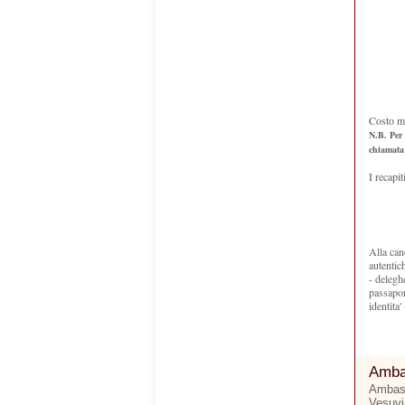
Costo m
N.B. Per 
chiamata 
I recapit
Alla can
autentic
- deleghe
passaport
identita'
Ambas
Ambasc
Vesuvia