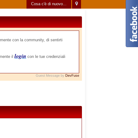
Cosa c'è di nuovo...
mente con la community, di sentirti
login
amente il
con le tue credenziali
Guest Message by
DevFuse