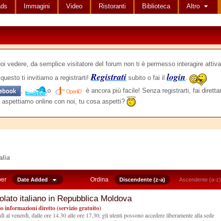
ads
Immagini
Video
Ristoranti
Biblioteca
Altro
edere, da semplice visitatore del forum non ti è permesso interagire attiva
Registrati
login
questo ti invitiamo a registrarti!
subito o fai il
.
,
o
è ancora più facile! Senza registrarti, fai dirett
 aspettiamo online con noi, tu cosa aspetti?
alia
per
Ordina
Date Added
Discendente (z-a)
Ascendente (a-z)
lato italiano in Repubblica Moldova
io informazioni diretto (servizio gratuito)
dì al venerdì, dalle ore 14.30 alle ore 17.30, gli utenti possono accedere liberamente alla sede