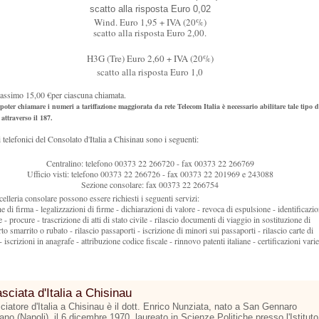
scatto alla risposta Euro 0,02
Wind. Euro 1,95 + IVA (20%)
scatto alla risposta Euro 2,00.
H3G (Tre) Euro 2,60 + IVA (20%)
scatto alla risposta Euro 1,0
assimo 15,00 €per ciascuna chiamata.
poter chiamare i numeri a tariffazione maggiorata da rete Telecom Italia è necessario abilitare tale tipo d
attraverso il 187.
i telefonici del Consolato d'Italia a Chisinau sono i seguenti:
Centralino: telefono 00373 22 266720 - fax 00373 22 266769
Ufficio visti: telefono 00373 22 266726 - fax 00373 22 201969 e 243088
Sezione consolare: fax 00373 22 266754
celleria consolare possono essere richiesti i seguenti servizi:
he di firma - legalizzazioni di firme - dichiarazioni di valore - revoca di espulsione - identificazi
 - procure - trascrizione di atti di stato civile - rilascio documenti di viaggio in sostituzione di
o smarrito o rubato - rilascio passaporti - iscrizione di minori sui passaporti - rilascio carte di
 - iscrizioni in anagrafe - attribuzione codice fiscale - rinnovo patenti italiane - certificazioni varie
ciata d'Italia a Chisinau
iatore d'Italia a Chisinau è il dott. Enrico Nunziata, nato a San Gennaro
no (Napoli), il 6 dicembre 1970, laureato in Scienze Politiche presso l'Istituto