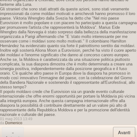
lanterne alla Luna.
Gli stranieri che sono stati attratti da queste azioni, sono stati veramente
impressionati da come moldavi motivati ​​e amichevoli hanno promosso il loro
paese. Viktoria Wrengbro dalla Svezia ha detto che "Nel mio paese
Eurovision è molto popolare e con piacere ho partecipato a questa campagna
per promuovere l'artista che rappresenterà la Moldova". Marius Eide
Wrengbro dalla Norvegia è stato sorpreso dalla bellezza della manifestazione
organizzata a Parigi affermando che "E 'stato molto interessante per me
osservare come i moldavi sono molto motivati." Il colombiano Hamilton
Hernández ha evidenziato quanto sia forte il patriottismo sentito dai moldavi.
Inoltre egli sosterrà Aliona Moon a Eurovision, perché ha visto il cuore aperto
dei moldavi e l'enorme significato che danno al concorso canoro europeo.
Anche se, la Moldova è caratterizzata da una situazione politica piuttosto
complicata, la sua diaspora dimostra che è molto determinata a creare una
sinergia positiva, indipendentemente dalla posizione geografica e il fuso
orario. C'è qualche altro paese in Europa dove la diaspora ha promosso in
modo così innovativo l'immagine del paese, con la celebrazione del Giorno
della Bandiera Nazionale e sostenendo il rappresentante all'Eurofestival, allo
stesso tempo?
Il popolo moldavo crede che Eurovision sia un grande evento culturale
internazionale che offre enormi opportunità per portare la Moldavia più vicina
alla integrità europea. Anche questa campagna internazionale offre alla
diaspora la possibilità di contribuire direttamente ad un valore più alto di
rappresentante della Repubblica Moldova e per la promozione dell'identità
nazionale e culturale del paese.
01 mag 2013 13:49
da
Domenico
«
Avanti