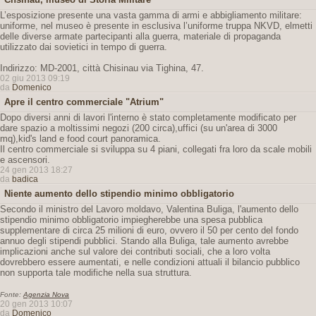
L’esposizione presente una vasta gamma di armi e abbigliamento militare:
uniforme, nel museo è presente in esclusiva l’uniforme truppa NKVD, elmetti
delle diverse armate partecipanti alla guerra, materiale di propaganda
utilizzato dai sovietici in tempo di guerra.
Indirizzo: MD-2001, città Chisinau via Tighina, 47.
02 giu 2013 09:19
da
Domenico
Apre il centro commerciale "Atrium"
Dopo diversi anni di lavori l'interno è stato completamente modificato per
dare spazio a moltissimi negozi (200 circa),uffici (su un'area di 3000
mq),kid's land e food court panoramica.
Il centro commerciale si sviluppa su 4 piani, collegati fra loro da scale mobili
e ascensori.
24 gen 2013 18:27
da
badica
Niente aumento dello stipendio minimo obbligatorio
Secondo il ministro del Lavoro moldavo, Valentina Buliga, l'aumento dello
stipendio minimo obbligatorio impiegherebbe una spesa pubblica
supplementare di circa 25 milioni di euro, ovvero il 50 per cento del fondo
annuo degli stipendi pubblici. Stando alla Buliga, tale aumento avrebbe
implicazioni anche sul valore dei contributi sociali, che a loro volta
dovrebbero essere aumentati, e nelle condizioni attuali il bilancio pubblico
non supporta tale modifiche nella sua struttura.
Fonte:
Agenzia Nova
20 gen 2013 10:07
da
Domenico