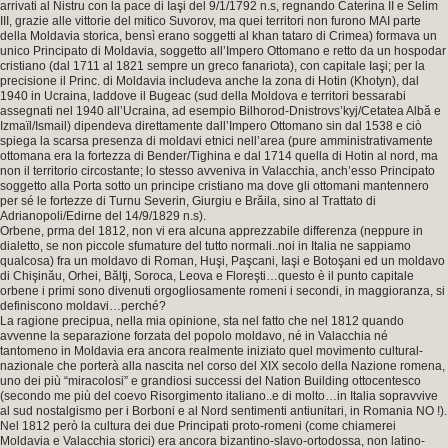
arrivati al Nistru con la pace di Iaşi del 9/1/1792 n.s, regnando Caterina II e Selim
III, grazie alle vittorie del mitico Suvorov, ma quei territori non furono MAI parte
della Moldavia storica, bensì erano soggetti al khan tataro di Crimea) formava un
unico Principato di Moldavia, soggetto all’Impero Ottomano e retto da un hospodar
cristiano (dal 1711 al 1821 sempre un greco fanariota), con capitale Iaşi; per la
precisione il Princ. di Moldavia includeva anche la zona di Hotin (Khotyn), dal
1940 in Ucraina, laddove il Bugeac (sud della Moldova e territori bessarabi
assegnati nel 1940 all’Ucraina, ad esempio Bilhorod-Dnistrovs’kyj/Cetatea Albă e
Izmaïl/Ismail) dipendeva direttamente dall’Impero Ottomano sin dal 1538 e ciò
spiega la scarsa presenza di moldavi etnici nell’area (pure amministrativamente
ottomana era la fortezza di Bender/Tighina e dal 1714 quella di Hotin al nord, ma
non il territorio circostante; lo stesso avveniva in Valacchia, anch’esso Principato
soggetto alla Porta sotto un principe cristiano ma dove gli ottomani mantennero
per sé le fortezze di Turnu Severin, Giurgiu e Brăila, sino al Trattato di
Adrianopoli/Edirne del 14/9/1829 n.s).
Orbene, prma del 1812, non vi era alcuna apprezzabile differenza (neppure in
dialetto, se non piccole sfumature del tutto normali..noi in Italia ne sappiamo
qualcosa) fra un moldavo di Roman, Huşi, Paşcani, Iaşi e Botoşani ed un moldavo
di Chişinău, Orhei, Bălţi, Soroca, Leova e Floreşti…questo è il punto capitale
orbene i primi sono divenuti orgogliosamente romeni i secondi, in maggioranza, si
definiscono moldavi…perché?
La ragione precipua, nella mia opinione, sta nel fatto che nel 1812 quando
avvenne la separazione forzata del popolo moldavo, né in Valacchia né
tantomeno in Moldavia era ancora realmente iniziato quel movimento cultural-
nazionale che porterà alla nascita nel corso del XIX secolo della Nazione romena,
uno dei più “miracolosi” e grandiosi successi del Nation Building ottocentesco
(secondo me più del coevo Risorgimento italiano..e di molto…in Italia sopravvive
al sud nostalgismo per i Borboni e al Nord sentimenti antiunitari, in Romania NO !).
Nel 1812 però la cultura dei due Principati proto-romeni (come chiamerei
Moldavia e Valacchia storici) era ancora bizantino-slavo-ortodossa, non latino-