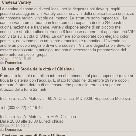
Chateau Vartely
La cantina dispone di diversi locali per le degustazioni dove gli ospiti
possono assaggiare vini Vartely assieme a vini della stessa fascia di prezzo
da rinomate regioni vinicole del mondo. Le strutture sono impeccabili. La
cantina vanta un ristorante in loco con una capacità di oltre 250 posti e
cucina nazionale e francese. Vartely dispone anche di un piccolo me
eccellente struttura alberghiera con 8 lussuose camere e 4 appartamenti VIP
con vista sulla città di Orhei. Le camere sono decorate con eleganti colori
pastello, creazione di un ambiente armonioso e romantico. L'azienda ha
anche un piccolo negozio di vino e souvenir. Visite e degustazioni devono
essere organizzate in anticipo, ma non è necessaria la prenotazione del
ristorante per piccoli gruppi.
20 gen 2013 15:45
da
Domenico
Museo di Storia della città di Chisinau
È rimasta la scala metallica interna che conduce al piano superiore (dove si
trova la cisterna con l’acqua). È stato fondato nel dicembre 1979 e dopo il
restauro è stata dotata di ascensore che porta alla terrazza superiore.
Altezza della torre 22 metri.
Indirizzo: via A. Mateevici, 60-A. Chisinau. MD-2009. Repubblica Moldova.
Tel: (00373-22) 24-16-48
Indirizzo: via A. Mateevici n. 60A, Chisinau
Dalle 10.00 alle 18.00 Lunedi chiuso
02 giu 2013 16:11
da
Domenico
Chsinau, museo di Storia Militare