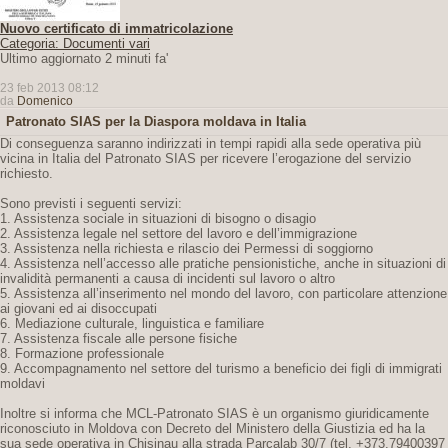
Nuovo certificato di immatricolazione
Categoria: Documenti vari
Ultimo aggiornato 2 minuti fa'
23 feb 2013 08:12
da
Domenico
Patronato SIAS per la Diaspora moldava in Italia
Di conseguenza saranno indirizzati in tempi rapidi alla sede operativa più
vicina in Italia del Patronato SIAS per ricevere l’erogazione del servizio
richiesto.
Sono previsti i seguenti servizi:
1. Assistenza sociale in situazioni di bisogno o disagio
2. Assistenza legale nel settore del lavoro e dell’immigrazione
3. Assistenza nella richiesta e rilascio dei Permessi di soggiorno
4. Assistenza nell’accesso alle pratiche pensionistiche, anche in situazioni di
invalidità permanenti a causa di incidenti sul lavoro o altro
5. Assistenza all’inserimento nel mondo del lavoro, con particolare attenzione
ai giovani ed ai disoccupati
6. Mediazione culturale, linguistica e familiare
7. Assistenza fiscale alle persone fisiche
8. Formazione professionale
9. Accompagnamento nel settore del turismo a beneficio dei figli di immigrati
moldavi
Inoltre si informa che MCL-Patronato SIAS è un organismo giuridicamente
riconosciuto in Moldova con Decreto del Ministero della Giustizia ed ha la
sua sede operativa in Chisinau alla strada Parcalab 30/7 (tel. +373.79400397