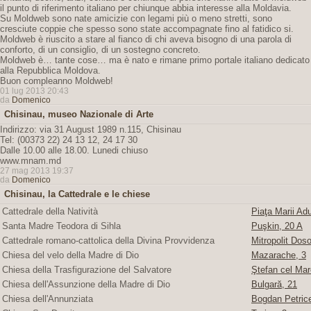
il punto di riferimento italiano per chiunque abbia interesse alla Moldavia.
Su Moldweb sono nate amicizie con legami più o meno stretti, sono
cresciute coppie che spesso sono state accompagnate fino al fatidico si.
Moldweb è riuscito a stare al fianco di chi aveva bisogno di una parola di
conforto, di un consiglio, di un sostegno concreto.
Moldweb è… tante cose… ma è nato e rimane primo portale italiano dedicato
alla Repubblica Moldova.
Buon compleanno Moldweb!
01 lug 2013 20:43
da
Domenico
Chisinau, museo Nazionale di Arte
Indirizzo: via 31 August 1989 n.115, Chisinau
Tel: (00373 22) 24 13 12, 24 17 30
Dalle 10.00 alle 18.00. Lunedi chiuso
www.mnam.md
27 mag 2013 19:37
da
Domenico
Chisinau, la Cattedrale e le chiese
Cattedrale della Natività
Piaţa Marii Adu
Santa Madre Teodora di Sihla
Puşkin, 20 A
Cattedrale romano-cattolica della Divina Provvidenza
Mitropolit Doso
Chiesa del velo della Madre di Dio
Mazarache, 3
Chiesa della Trasfigurazione del Salvatore
Ştefan cel Mare
Chiesa dell'Assunzione della Madre di Dio
Bulgară, 21
Chiesa dell'Annunziata
Bogdan Petric