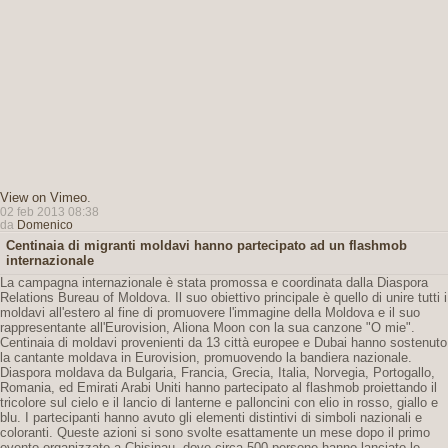
View on Vimeo
.
02 feb 2013 08:38
da
Domenico
Centinaia di migranti moldavi hanno partecipato ad un flashmob
internazionale
La campagna internazionale è stata promossa e coordinata dalla Diaspora
Relations Bureau of Moldova. Il suo obiettivo principale è quello di unire tutti i
moldavi all'estero al fine di promuovere l'immagine della Moldova e il suo
rappresentante all'Eurovision, Aliona Moon con la sua canzone "O mie".
Centinaia di moldavi provenienti da 13 città europee e Dubai hanno sostenuto
la cantante moldava in Eurovision, promuovendo la bandiera nazionale.
Diaspora moldava da Bulgaria, Francia, Grecia, Italia, Norvegia, Portogallo,
Romania, ed Emirati Arabi Uniti hanno partecipato al flashmob proiettando il
tricolore sul cielo e il lancio di lanterne e palloncini con elio in rosso, giallo e
blu. I partecipanti hanno avuto gli elementi distintivi di simboli nazionali e
coloranti. Queste azioni si sono svolte esattamente un mese dopo il primo
evento organizzato a Chisinau, dove circa 500 persone hanno lanciato le