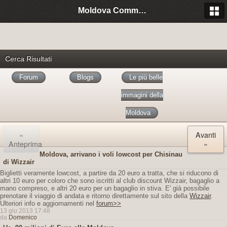
Moldova Community Italia
Cerca Risultati
Forum
Blogs
Le più belle
immagini della
Moldova
«
Avanti
Anteprima
»
Moldova, arrivano i voli lowcost per Chisinau
di Wizzair
Biglietti veramente lowcost, a partire da 20 euro a tratta, che si riducono di
altri 10 euro per coloro che sono iscritti al club discount Wizzair, bagaglio a
mano compreso, e altri 20 euro per un bagaglio in stiva. E' già possibile
prenotare il viaggio di andata e ritorno direttamente sul sito della
Wizzair
.
Ulteriori info e aggiornamenti nel
forum>>
13 giu 2013 17:48
da
Domenico