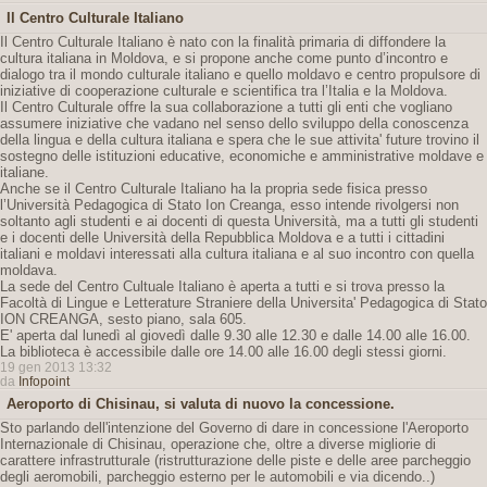
Il Centro Culturale Italiano
Il Centro Culturale Italiano è nato con la finalità primaria di diffondere la
cultura italiana in Moldova, e si propone anche come punto d’incontro e
dialogo tra il mondo culturale italiano e quello moldavo e centro propulsore di
iniziative di cooperazione culturale e scientifica tra l’Italia e la Moldova.
Il Centro Culturale offre la sua collaborazione a tutti gli enti che vogliano
assumere iniziative che vadano nel senso dello sviluppo della conoscenza
della lingua e della cultura italiana e spera che le sue attivita' future trovino il
sostegno delle istituzioni educative, economiche e amministrative moldave e
italiane.
Anche se il Centro Culturale Italiano ha la propria sede fisica presso
l’Università Pedagogica di Stato Ion Creanga, esso intende rivolgersi non
soltanto agli studenti e ai docenti di questa Università, ma a tutti gli studenti
e i docenti delle Università della Repubblica Moldova e a tutti i cittadini
italiani e moldavi interessati alla cultura italiana e al suo incontro con quella
moldava.
La sede del Centro Cultuale Italiano è aperta a tutti e si trova presso la
Facoltà di Lingue e Letterature Straniere della Universita' Pedagogica di Stato
ION CREANGA, sesto piano, sala 605.
E' aperta dal lunedì al giovedì dalle 9.30 alle 12.30 e dalle 14.00 alle 16.00.
La biblioteca è accessibile dalle ore 14.00 alle 16.00 degli stessi giorni.
19 gen 2013 13:32
da
Infopoint
Aeroporto di Chisinau, si valuta di nuovo la concessione.
Sto parlando dell'intenzione del Governo di dare in concessione l'Aeroporto
Internazionale di Chisinau, operazione che, oltre a diverse migliorie di
carattere infrastrutturale (ristrutturazione delle piste e delle aree parcheggio
degli aeromobili, parcheggio esterno per le automobili e via dicendo..)