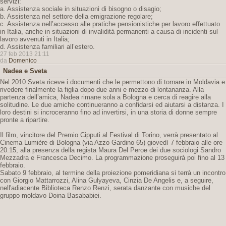
servizi:
a. Assistenza sociale in situazioni di bisogno o disagio;
b. Assistenza nel settore della emigrazione regolare;
c. Assistenza nell’accesso alle pratiche pensionistiche per lavoro effettuato
in Italia, anche in situazioni di invalidità permanenti a causa di incidenti sul
lavoro avvenuti in Italia;
d. Assistenza familiari all’estero.
27 feb 2013 21:11
da
Domenico
Nadea e Sveta
Nel 2010 Sveta riceve i documenti che le permettono di tornare in Moldavia e
rivedere finalmente la figlia dopo due anni e mezzo di lontananza. Alla
partenza dell’amica, Nadea rimane sola a Bologna e cerca di reagire alla
solitudine. Le due amiche continueranno a confidarsi ed aiutarsi a distanza. I
loro destini si incroceranno fino ad invertirsi, in una storia di donne sempre
pronte a ripartire.
Il film, vincitore del Premio Cipputi al Festival di Torino, verrà presentato al
Cinema Lumière di Bologna (via Azzo Gardino 65) giovedì 7 febbraio alle ore
20.15, alla presenza della regista Maura Del Peroe dei due sociologi Sandro
Mezzadra e Francesca Decimo. La programmazione proseguirà poi fino al 13
febbraio.
Sabato 9 febbraio, al termine della proiezione pomeridiana si terrà un incontro
con Giorgio Mattarrozzi, Alina Gulyayeva, Cinzia De Angelis e, a seguire,
nell'adiacente Biblioteca Renzo Renzi, serata danzante con musiche del
gruppo moldavo Doina Basababiei.