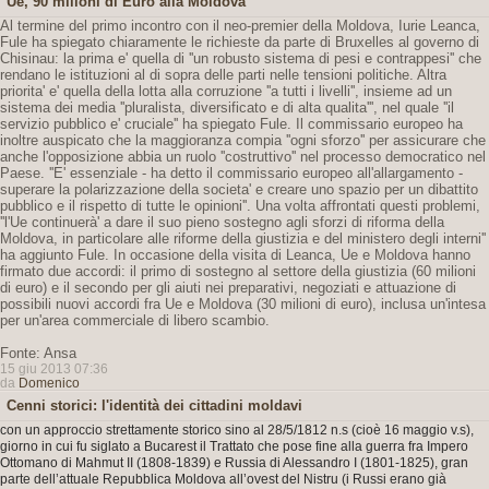
Ue, 90 milioni di Euro alla Moldova
Al termine del primo incontro con il neo-premier della Moldova, Iurie Leanca,
Fule ha spiegato chiaramente le richieste da parte di Bruxelles al governo di
Chisinau: la prima e' quella di ''un robusto sistema di pesi e contrappesi'' che
rendano le istituzioni al di sopra delle parti nelle tensioni politiche. Altra
priorita' e' quella della lotta alla corruzione ''a tutti i livelli'', insieme ad un
sistema dei media ''pluralista, diversificato e di alta qualita''', nel quale ''il
servizio pubblico e' cruciale'' ha spiegato Fule. Il commissario europeo ha
inoltre auspicato che la maggioranza compia ''ogni sforzo'' per assicurare che
anche l'opposizione abbia un ruolo ''costruttivo'' nel processo democratico nel
Paese. ''E' essenziale - ha detto il commissario europeo all'allargamento -
superare la polarizzazione della societa' e creare uno spazio per un dibattito
pubblico e il rispetto di tutte le opinioni''. Una volta affrontati questi problemi,
''l'Ue continuerà' a dare il suo pieno sostegno agli sforzi di riforma della
Moldova, in particolare alle riforme della giustizia e del ministero degli interni''
ha aggiunto Fule. In occasione della visita di Leanca, Ue e Moldova hanno
firmato due accordi: il primo di sostegno al settore della giustizia (60 milioni
di euro) e il secondo per gli aiuti nei preparativi, negoziati e attuazione di
possibili nuovi accordi fra Ue e Moldova (30 milioni di euro), inclusa un'intesa
per un'area commerciale di libero scambio.
Fonte: Ansa
15 giu 2013 07:36
da
Domenico
Cenni storici: l'identità dei cittadini moldavi
con un approccio strettamente storico sino al 28/5/1812 n.s (cioè 16 maggio v.s),
giorno in cui fu siglato a Bucarest il Trattato che pose fine alla guerra fra Impero
Ottomano di Mahmut II (1808-1839) e Russia di Alessandro I (1801-1825), gran
parte dell’attuale Repubblica Moldova all’ovest del Nistru (i Russi erano già