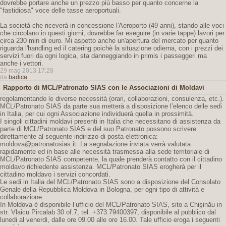
dovrebbe portare anche un prezzo più basso per quanto concerne la
"fastidiosa" voce delle tasse aeroportuali.
La società che riceverà in concessione l'Aeroporto (49 anni), stando alle voci
che circolano in questi giorni, dovrebbe far eseguire (in varie tappe) lavori per
circa 230 mln di euro. Mi aspetto anche un'apertura del mercato per quanto
riguarda l'handling ed il catering poichè la situazione odierna, con i prezzi dei
servizi fuori da ogni logica, sta danneggiando in primis i passeggeri ma
anche i vettori.
29 mag 2013 17:28
da
badica
Rapporto di MCL/Patronato SIAS con le Associazioni di Moldavi
regolamentando le diverse necessità (orari, collaborazioni, consulenza, etc.).
MCL/Patronato SIAS da parte sua metterà a disposizione l’elenco delle sedi
in Italia, per cui ogni Associazione individuerà quella in prossimità.
I singoli cittadini moldavi presenti in Italia che necessitano di assistenza da
parte di MCL/Patronato SIAS e del suo Patronato possono scrivere
direttamente al seguente indirizzo di posta elettronica:
moldova@patronatosias.it. La segnalazione inviata verrà valutata
rapidamente ed in base alle necessità trasmessa alla sede territoriale di
MCL/Patronato SIAS competente, la quale prenderà contatto con il cittadino
moldavo richiedente assistenza. MCL/Patronato SIAS erogherà per il
cittadino moldavo i servizi concordati.
Le sedi in Italia del MCL/Patronato SIAS sono a disposizione del Consolato
Genale della Repubblica Moldova in Bologna, per ogni tipo di attività e
collaborazione.
In Moldova è disponibile l’ufficio del MCL/Patronato SIAS, sito a Chişinău in
str. Vlaicu Pircalab 30 of.7, tel. +373.79400397, disponibile al pubblico dal
lunedi al venerdi, dalle ore 09.00 alle ore 16.00. Tale ufficio eroga i seguenti