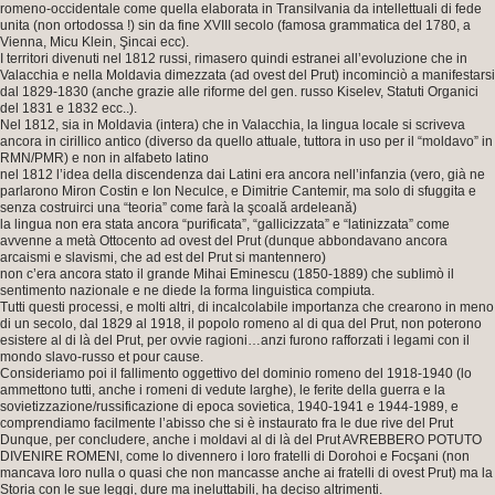
romeno-occidentale come quella elaborata in Transilvania da intellettuali di fede
unita (non ortodossa !) sin da fine XVIII secolo (famosa grammatica del 1780, a
Vienna, Micu Klein, Şincai ecc).
I territori divenuti nel 1812 russi, rimasero quindi estranei all’evoluzione che in
Valacchia e nella Moldavia dimezzata (ad ovest del Prut) incominciò a manifestarsi
dal 1829-1830 (anche grazie alle riforme del gen. russo Kiselev, Statuti Organici
del 1831 e 1832 ecc..).
Nel 1812, sia in Moldavia (intera) che in Valacchia, la lingua locale si scriveva
ancora in cirillico antico (diverso da quello attuale, tuttora in uso per il “moldavo” in
RMN/PMR) e non in alfabeto latino
nel 1812 l’idea della discendenza dai Latini era ancora nell’infanzia (vero, già ne
parlarono Miron Costin e Ion Neculce, e Dimitrie Cantemir, ma solo di sfuggita e
senza costruirci una “teoria” come farà la şcoală ardeleană)
la lingua non era stata ancora “purificata”, “gallicizzata” e “latinizzata” come
avvenne a metà Ottocento ad ovest del Prut (dunque abbondavano ancora
arcaismi e slavismi, che ad est del Prut si mantennero)
non c’era ancora stato il grande Mihai Eminescu (1850-1889) che sublimò il
sentimento nazionale e ne diede la forma linguistica compiuta.
Tutti questi processi, e molti altri, di incalcolabile importanza che crearono in meno
di un secolo, dal 1829 al 1918, il popolo romeno al di qua del Prut, non poterono
esistere al di là del Prut, per ovvie ragioni…anzi furono rafforzati i legami con il
mondo slavo-russo et pour cause.
Consideriamo poi il fallimento oggettivo del dominio romeno del 1918-1940 (lo
ammettono tutti, anche i romeni di vedute larghe), le ferite della guerra e la
sovietizzazione/russificazione di epoca sovietica, 1940-1941 e 1944-1989, e
comprendiamo facilmente l’abisso che si è instaurato fra le due rive del Prut
Dunque, per concludere, anche i moldavi al di là del Prut AVREBBERO POTUTO
DIVENIRE ROMENI, come lo divennero i loro fratelli di Dorohoi e Focşani (non
mancava loro nulla o quasi che non mancasse anche ai fratelli di ovest Prut) ma la
Storia con le sue leggi, dure ma ineluttabili, ha deciso altrimenti.