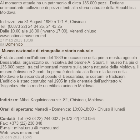
Al momento attuale ha un patrimonio di circa 135.000 pezzi. Detiene
un’importante collezione di pezzi riferiti alla storia naturale della Repubblica
Moldova.
Indirizzo: via 31 August 1989 n.121 A, Chisinau
Tel: (00373 22) 24 04 26, 24 43 25
Dalle 10.00 alle 18.00 (inverno 17.00). Venerdi chiuso
www.nationalmuseum.md
27 mag 2013 18:39
da
Domenico
Museo nazionale di etnografia e storia naturale
È stato aperto nell'ottobre del 1889 in occasione della prima mostra agricola
Bessarabia, organizzato su iniziativa del barone A. Stuart. Il museo ha più di
135.000 pezzi, tra cui importanti mostre sulla storia naturale della Moldova. Il
museo è diviso in 2 parti: la prima è dedicata alla flora e la fauna della
Moldova e la seconda al popolo di Bessarabia, ai costumi e tradizioni.
L'edificio è stato costruito nel 1905 in stile orientale dall'architetto V.
Tsigankov che lo rende un edificio unico in Moldova.
Indirizzo:
Mihai Kogalniceanu str. 82, Chisinau, Moldova.
Orari di apertura:
Martedì - Domenica: 10:00-18:00 - Chiuso il lunedì
Contatti
: Tel: (+373 22) 244 002 / (+373 22) 240 056
Fax: +373 (22) 238 848
E-mail: mihai.ursu @ muzeu.md
Web: www.muzeu.md
20 gen 2013 15:45