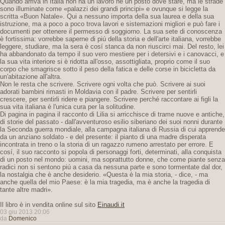
Quando arriva in Italia non ha un lavoro né un posto dove stare, ma le strade
sono illuminate come «palazzi dei grandi principi» e ovunque si legge la
scritta «Buon Natale». Qui a nessuno importa della sua laurea e della sua
istruzione, ma a poco a poco trova lavori e sistemazioni migliori e può fare i
documenti per ottenere il permesso di soggiorno. La sua sete di conoscenza
è fortissima: vorrebbe saperne di piú della storia e dell'arte italiana, vorrebbe
leggere, studiare, ma la sera è cosí stanca da non riuscirci mai. Del resto, lei
ha abbandonato da tempo il suo vero mestiere per i detersivi e i canovacci, e
la sua vita interiore si è ridotta all'osso, assottigliata, proprio come il suo
corpo che smagrisce sotto il peso della fatica e delle corse in bicicletta da
un'abitazione all'altra.
Non le resta che scrivere. Scrivere ogni volta che può. Scrivere ai suoi
adorati bambini rimasti in Moldavia con il padre. Scrivere per sentirli
crescere, per sentirli ridere e piangere. Scrivere perché raccontare ai figli la
sua vita italiana è l'unica cura per la solitudine.
Di pagina in pagina il racconto di Lilia si arricchisce di trame nuove e antiche,
di storie del passato - dall'avventuroso esilio siberiano dei suoi nonni durante
la Seconda guerra mondiale, alla campagna italiana di Russia di cui apprende
da un anziano soldato - e del presente: il pianto di una madre disperata
incontrata in treno o la storia di un ragazzo rumeno arrestato per errore. E
cosí, il suo racconto si popola di personaggi forti, determinati, alla conquista
di un posto nel mondo: uomini, ma soprattutto donne, che come piante senza
radici non si sentono piú a casa da nessuna parte e sono tormentate dal dor,
la nostalgia che è anche desiderio. «Questa è la mia storia, - dice, - ma
anche quella del mio Paese: è la mia tragedia, ma è anche la tragedia di
tante altre madri».
Il libro è in vendita online sul sito
Einaudi.it
03 giu 2013 20:06
da
Domenico