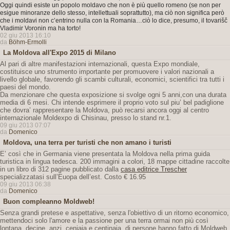
Oggi quindi esiste un popolo moldavo che non è più quello romeno (se non per
esigue minoranze dello stesso, intellettuali soprattutto), ma ciò non significa però
che i moldavi non c’entrino nulla con la Romania…ciò lo dice, presumo, il tovarišč
Vladimir Voronin ma ha torto!
02 giu 2013 16:10
da
Böhm-Ermolli
La Moldova all'Expo 2015 di Milano
Al pari di altre manifestazioni internazionali, questa Expo mondiale,
costituisce uno strumento importante per promuovere i valori nazionali a
livello globale, favorendo gli scambi culturali, economici, scientifici tra tutti i
paesi del mondo.
Da menzionare che questa exposizione si svolge ogni 5 anni,con una durata
media di 6 mesi. Chi intende esprimere il proprio voto sul piu’ bel padiglione
che dovra’ rappresentare la Moldova, può recarsi ancora oggi al centro
internazionale Moldexpo di Chisinau, presso lo stand nr.1.
09 giu 2013 07:07
da
Domenico
Moldova, una terra per turisti che non amano i turisti
E’ così che in Germania viene presentata la Moldova nella prima guida
turistica in lingua tedesca. 200 immagini a colori, 18 mappe cittadine raccolte
in un libro di 312 pagine pubblicato dalla
casa editrice Trescher
specializzatasi sull’Euopa dell’est. Costo € 16.95
09 giu 2013 06:38
da
Domenico
Buon compleanno Moldweb!
Senza grandi pretese e aspettative, senza l'obiettivo di un ritorno economico,
mettendoci solo l'amore e la passione per una terra ormai non più così
lontana, decine, anzi, ceniaia e centinaia, di persone hanno fatto di Moldweb