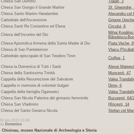
Chiesa San Dumitru
Traian, 3
Chiesa San Giorgio il Grande Martire
Sf. Gheorghe, 4
Chiesa Santo Martiro Haralambie
Alexandru cel 
Cattedrale dell'Ascensione
Grigore Ureche,
Chiesa Santi Re Costantino ed Elena
Circului, 6
Mihai Kogălnice
Chiesa dell’Incontro del Dio
Bănulescu-Bod
Chiesa Apostolica Armena della Santa Madre di Dio
Piaţa Veche, 8
Chiesa di San Panteleimon
Vlaicu Pîrcăla
Cattedrale episcopale di San Teodoro Tiron
Ciuflea, 1
Chiesa la Domenica di Tutti i Santi
Alexei Mateevi
Chiesa della Santissima Trinità
Munceşti, 47
Cappella della Resurrezione del Salvatore
Valea Trandafir
Cappella in memoria di volontari bulgari
Dimo, 6
Cappella della famiglia Oganowici
Valea Trandafir
Chiesa San Nicola Palestra del ginnasio femminile
Bucureşti, 64/2
Chiesa San Vladimiro
Hînceşti, 14
Chiesa del Santo Gerarca Nicola
Ştefan cel Mar
02 giu 2013 16:08
da
Domenico
Chisinau, museo Nazionale di Archeologia e Storia