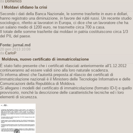
da
Domenico
I Moldavi sfidano la crisi
Secondo i dati della Banca Nazionale, le somme trasferite in euro e dollari,
hanno registrato una diminuizione, in favore dei rubli russi. Un recente studio
sociologico, riferito ai lavoratori in Europa, ci dice che un lavoratore che ha
un salario medio di 1200 euro, ne trasmette circa 700 a casa.
Il totale delle somme trasferite dai moldavi in patria costituiscono circa 1/3
del PIL del paese.
Fonte: jurnal.md
20 gen 2013 10:08
da
CarloP
Moldova, nuovo certificato di immatricolazione
È stato fatto presente che i certificati rilasciati anteriormente all'1.12.2012
continueranno ad essere validi sino alla loro naturale scadenza.
Si informa altresì che l'autorità preposta al rilascio dei certificati di
immatricolazione nazionali è il Ministero delle Tecnologie Informative e delle
Comunicazioni della Repubblica di Moldova.
Si allegano i modelli del certificato di immatricolazione (formato ID-I) e quello
provvisorio, nonché la descrizione delle caratteristiche tecniche ed i loro
elementi di sicurezza.