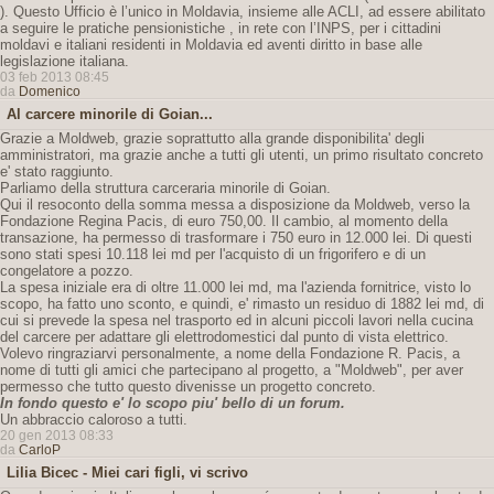
). Questo Ufficio è l’unico in Moldavia, insieme alle ACLI, ad essere abilitato
a seguire le pratiche pensionistiche , in rete con l’INPS, per i cittadini
moldavi e italiani residenti in Moldavia ed aventi diritto in base alle
legislazione italiana.
03 feb 2013 08:45
da
Domenico
Al carcere minorile di Goian...
Grazie a Moldweb, grazie soprattutto alla grande disponibilita' degli
amministratori, ma grazie anche a tutti gli utenti, un primo risultato concreto
e' stato raggiunto.
Parliamo della struttura carceraria minorile di Goian.
Qui il resoconto della somma messa a disposizione da Moldweb, verso la
Fondazione Regina Pacis, di euro 750,00. Il cambio, al momento della
transazione, ha permesso di trasformare i 750 euro in 12.000 lei. Di questi
sono stati spesi 10.118 lei md per l'acquisto di un frigorifero e di un
congelatore a pozzo.
La spesa iniziale era di oltre 11.000 lei md, ma l'azienda fornitrice, visto lo
scopo, ha fatto uno sconto, e quindi, e' rimasto un residuo di 1882 lei md, di
cui si prevede la spesa nel trasporto ed in alcuni piccoli lavori nella cucina
del carcere per adattare gli elettrodomestici dal punto di vista elettrico.
Volevo ringraziarvi personalmente, a nome della Fondazione R. Pacis, a
nome di tutti gli amici che partecipano al progetto, a "Moldweb", per aver
permesso che tutto questo divenisse un progetto concreto.
In fondo questo e' lo scopo piu' bello di un forum.
Un abbraccio caloroso a tutti.
20 gen 2013 08:33
da
CarloP
Lilia Bicec - Miei cari figli, vi scrivo