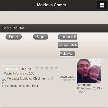
Moldova Community Italia
Cerca Risultati
Forum
Blogs
Le più belle
immagini della
Moldova
Regina
Moldavia
9
Pacis Informa n. 135
downloads
Moldavia
,
Moldova
,
Chisinau
e 1 di
0 commenti
piu'...
Domenico
in
Fondazione Regina Pacis
10 febbraio 2013 -
21:22