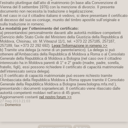
l’estratto plurilingue dall’atto di matrimonio (in base alla Convenzione di
Vienna del 8 settembre 1976) con la menzione di divorzio. Il presente
documento non necessita la traduzione o legalizazzione;
6.nel caso in cui il cittadino italiano è vedovo, si deve presentare il certificato
di decesso del suo ex-coniuge, munito del timbro apostile sull’originale e
sulla traduzione in romeno;
Le modalità per l’ottenimento del certificato:
a) presentandosi personalmente davanti alle autorità moldave competenti
(Servizio dello Stato Civile del Ministero della Giustizia della Repubblica di
Moldova, Chisinau, str. M.Viteazul 11/1, tel. +373 22 257185, 257187,
257189, fax:+373 22 292 692).
Leggi l'informazione in romeno >>
b) Tramite una delega (a nome di un parente/amico). La delega si può
ottenere all'Ambasciata della Repubblica di Moldova a Roma o al Consolato
Generale della Repubblica di Moldova a Bologna (nel caso ove il cittadino
interessato ha in Moldova parenti di 1° e 2° grado (madre, padre, sorella,
fratello, figli), essi possono richiedere il certificato di capacità matrimoniale
dell’interessato senza delega).
c) Il certificato di capacità matrimoniale può essere richiesto tramite
l’Ambasciata della Repubblica Moldova a Roma oppure tramite il Consolato
Generale della Repubblica Moldova a Bologna (www.bologna.mfa.md ),
presentando i documenti sopraelencati. Il certificato viene rilasciato dalle
autorità competenti moldavi nell’arco di 45 giorni.
Aggiornamenti costanti
nel nostro forum >>
27 mag 2013 21:03
da
Domenico