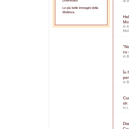
Downloads
di 
Le più belle immagini della
Moldova
Hel
Mol
in
M
Mol
”Ni
cu 
in
În 
per
in
Cur
str
in
L
Dia
Coa