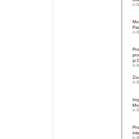
in
Mol
Pa
in
Pri
pro
și 
in
Ziu
in
Imp
Mol
in
Pro
int
in