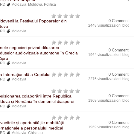
BRD
Moldavia
,
Moldova
,
Politica
dovenii la Festivalul Popoarelor din
0 Commenti
2448 visualizzazioni blog
dova
BRD
Moldavia
mele negocieri privind difuzarea
0 Commenti
duselor audiovizuale autohtone în Grecia
1964 visualizzazioni blog
Cipru
BRD
Moldavia
a Internațională a Copilului
0 Commenti
2275 visualizzazioni blog
BRD
Moldavia
ulsionarea colaborării între Republica
0 Commenti
1909 visualizzazioni blog
dova și România în domeniul diasporei
BRD
Moldavia
vocările și oportunitățile mobilității
0 Commenti
1969 visualizzazioni blog
ernaționale a personalului medical
BRD
Moldavia
,
Chisinau