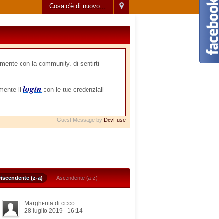
Cosa c'è di nuovo...
mente con la community, di sentirti
login
amente il
con le tue credenziali
Guest Message by
DevFuse
iscendente (z-a)
Ascendente (a-z)
Margherita di cicco
28 luglio 2019 - 16:14