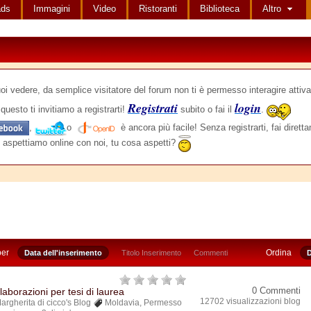
ads
Immagini
Video
Ristoranti
Biblioteca
Altro
edere, da semplice visitatore del forum non ti è permesso interagire attiva
Registrati
login
questo ti invitiamo a registrarti!
subito o fai il
.
,
o
è ancora più facile! Senza registrarti, fai dirett
 aspettiamo online con noi, tu cosa aspetti?
per
Ordina
Data dell'inserimento
Titolo Inserimento
Commenti
D
0 Commenti
laborazioni per tesi di laurea
12702 visualizzazioni blog
argherita di cicco's Blog
Moldavia
,
Permesso