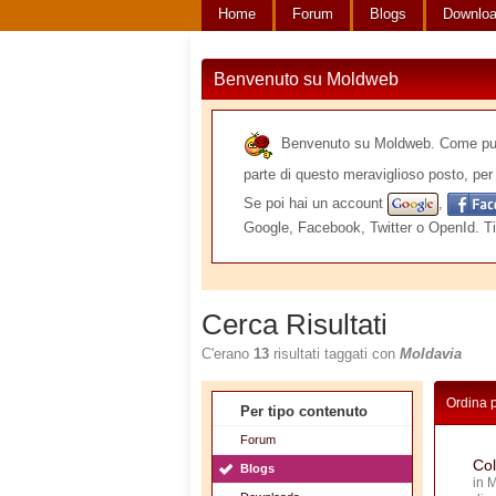
Home
Forum
Blogs
Downlo
Benvenuto su Moldweb
Benvenuto su Moldweb. Come puoi v
parte di questo meraviglioso posto, per 
Se poi hai un account
,
Google, Facebook, Twitter o OpenId. Ti
Cerca Risultati
C'erano
13
risultati taggati con
Moldavia
Ordina 
Per tipo contenuto
Forum
Col
Blogs
in
M