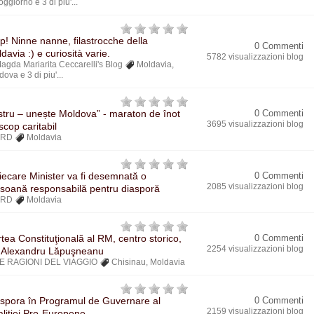
soggiorno
e 3 di piu'...
p! Ninne nanne, filastrocche della
0 Commenti
davia :) e curiosità varie.
5782 visualizzazioni blog
agda Mariarita Ceccarelli's Blog
Moldavia
,
dova
e 3 di piu'...
stru – unește Moldova” - maraton de înot
0 Commenti
3695 visualizzazioni blog
scop caritabil
BRD
Moldavia
fiecare Minister va fi desemnată o
0 Commenti
2085 visualizzazioni blog
soană responsabilă pentru diasporă
BRD
Moldavia
tea Constituţională al RM, centro storico,
0 Commenti
2254 visualizzazioni blog
. Alexandru Lăpuşneanu
E RAGIONI DEL VIAGGIO
Chisinau
,
Moldavia
spora în Programul de Guvernare al
0 Commenti
2159 visualizzazioni blog
liției Pro-Europene