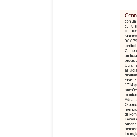
Cenni
con un 
cui fu 
II (180
Moldova
9/1/179
territo
Crimea)
un hosp
precisi
Ucraina
all’Ucr
diretta
etnici 
1714 qu
anch’es
mantenn
Adriano
Orbene,
non pic
di Roma
Leova e
orbene 
defini
La ragi