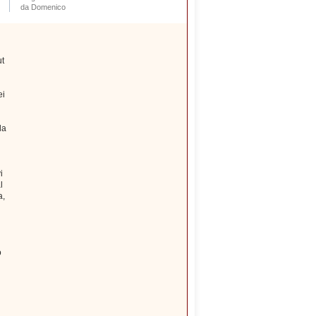
da Domenico
ut
ei
la
i
l
a,
o