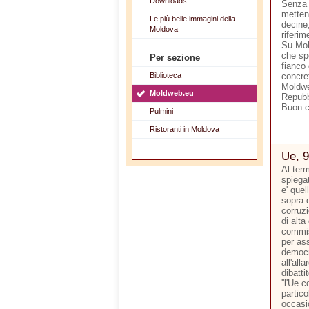
Downloads
Senza 
metten
Le più belle immagini della
decine,
Moldova
riferim
Su Mol
che sp
Per sezione
fianco 
Biblioteca
concre
Moldwe
Moldweb.eu
Repubb
Buon 
Pulmini
Ristoranti in Moldova
Ue, 9
Al ter
spiegat
e' quel
sopra d
corruzi
di alta
commis
per ass
democr
all'all
dibatti
''l'Ue 
partico
occasi