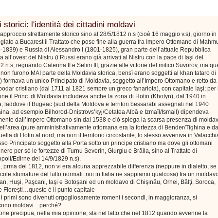
 storici: l'identità dei cittadini moldavi
approccio strettamente storico sino al 28/5/1812 n.s (cioè 16 maggio v.s), giorno in
siglato a Bucarest il Trattato che pose fine alla guerra fra Impero Ottomano di Mahm
8-1839) e Russia di Alessandro I (1801-1825), gran parte dell’attuale Repubblica
 all’ovest del Nistru (i Russi erano già arrivati al Nistru con la pace di Iaşi del
2 n.s, regnando Caterina II e Selim III, grazie alle vittorie del mitico Suvorov, ma qu
ri non furono MAI parte della Moldavia storica, bensì erano soggetti al khan tataro di
 formava un unico Principato di Moldavia, soggetto all’Impero Ottomano e retto da
odar cristiano (dal 1711 al 1821 sempre un greco fanariota), con capitale Iaşi; per 
one il Princ. di Moldavia includeva anche la zona di Hotin (Khotyn), dal 1940 in
, laddove il Bugeac (sud della Moldova e territori bessarabi assegnati nel 1940
aina, ad esempio Bilhorod-Dnistrovs’kyj/Cetatea Albă e Izmaïl/Ismail) dipendeva
mente dall’Impero Ottomano sin dal 1538 e ciò spiega la scarsa presenza di moldav
nell’area (pure amministrativamente ottomana era la fortezza di Bender/Tighina e da
ella di Hotin al nord, ma non il territorio circostante; lo stesso avveniva in Valacchi
so Principato soggetto alla Porta sotto un principe cristiano ma dove gli ottomani
ero per sé le fortezze di Turnu Severin, Giurgiu e Brăila, sino al Trattato di
poli/Edirne del 14/9/1829 n.s).
 prma del 1812, non vi era alcuna apprezzabile differenza (neppure in dialetto, se
cole sfumature del tutto normali..noi in Italia ne sappiamo qualcosa) fra un moldav
n, Huşi, Paşcani, Iaşi e Botoşani ed un moldavo di Chişinău, Orhei, Bălţi, Soroca,
 Floreşti…questo è il punto capitale
i primi sono divenuti orgogliosamente romeni i secondi, in maggioranza, si
scono moldavi…perché?
one precipua, nella mia opinione, sta nel fatto che nel 1812 quando avvenne la