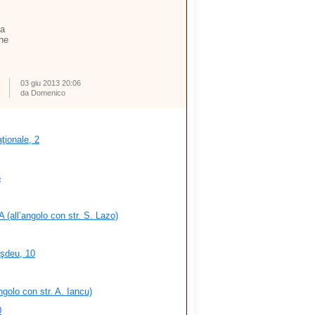
ta
che
03 giu 2013 20:06
da Domenico
ţionale, 2
5
 (all’angolo con str. S. Lazo)
şdeu, 10
ngolo con str. A. Iancu)
0