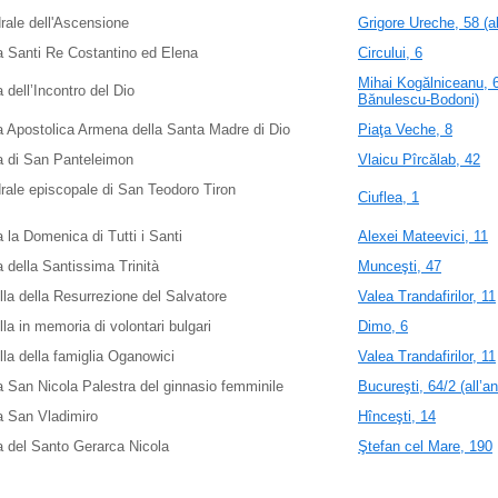
rale dell'Ascensione
Grigore Ureche, 58 (al
 Santi Re Costantino ed Elena
Circului, 6
Mihai Kogălniceanu, 67
 dell’Incontro del Dio
Bănulescu-Bodoni)
 Apostolica Armena della Santa Madre di Dio
Piaţa Veche, 8
a di San Panteleimon
Vlaicu Pîrcălab, 42
rale episcopale di San Teodoro Tiron
Ciuflea, 1
 la Domenica di Tutti i Santi
Alexei Mateevici, 11
 della Santissima Trinità
Munceşti, 47
la della Resurrezione del Salvatore
Valea Trandafirilor, 11
la in memoria di volontari bulgari
Dimo, 6
la della famiglia Oganowici
Valea Trandafirilor, 11
 San Nicola Palestra del ginnasio femminile
Bucureşti, 64/2 (all’a
a San Vladimiro
Hînceşti, 14
 del Santo Gerarca Nicola
Ştefan cel Mare, 190