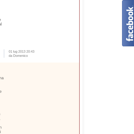
e
al
01 lug 2013 20:43
da Domenico
ima
e
n
,
n
i