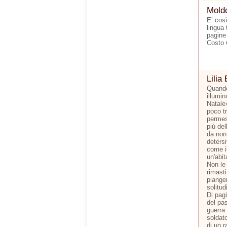
Moldo
E’ cos
lingua 
pagine
Costo 
Lilia 
Quando
illumi
Natale
poco tr
permes
piú del
da non 
detersi
come il
un'abit
Non le 
rimasti
pianger
solitud
Di pagi
del pas
guerra
soldato
di un r