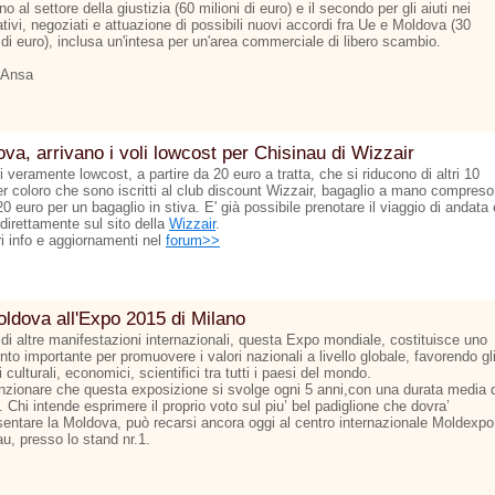
o al settore della giustizia (60 milioni di euro) e il secondo per gli aiuti nei
tivi, negoziati e attuazione di possibili nuovi accordi fra Ue e Moldova (30
 di euro), inclusa un'intesa per un'area commerciale di libero scambio.
 Ansa
va, arrivano i voli lowcost per Chisinau di Wizzair
ti veramente lowcost, a partire da 20 euro a tratta, che si riducono di altri 10
er coloro che sono iscritti al club discount Wizzair, bagaglio a mano compreso
 20 euro per un bagaglio in stiva. E' già possibile prenotare il viaggio di andata 
 direttamente sul sito della
Wizzair
.
ri info e aggiornamenti nel
forum>>
ldova all'Expo 2015 di Milano
 di altre manifestazioni internazionali, questa Expo mondiale, costituisce uno
to importante per promuovere i valori nazionali a livello globale, favorendo gl
culturali, economici, scientifici tra tutti i paesi del mondo.
zionare che questa exposizione si svolge ogni 5 anni,con una durata media d
 Chi intende esprimere il proprio voto sul piu’ bel padiglione che dovra’
sentare la Moldova, può recarsi ancora oggi al centro internazionale Moldexpo
u, presso lo stand nr.1.