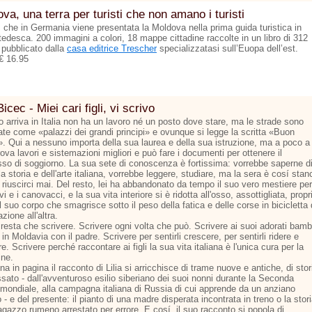
va, una terra per turisti che non amano i turisti
ì che in Germania viene presentata la Moldova nella prima guida turistica in
tedesca. 200 immagini a colori, 18 mappe cittadine raccolte in un libro di 312
 pubblicato dalla
casa editrice Trescher
specializzatasi sull’Euopa dell’est.
€ 16.95
Bicec - Miei cari figli, vi scrivo
 arriva in Italia non ha un lavoro né un posto dove stare, ma le strade sono
nate come «palazzi dei grandi principi» e ovunque si legge la scritta «Buon
». Qui a nessuno importa della sua laurea e della sua istruzione, ma a poco a
ova lavori e sistemazioni migliori e può fare i documenti per ottenere il
so di soggiorno. La sua sete di conoscenza è fortissima: vorrebbe saperne d
la storia e dell'arte italiana, vorrebbe leggere, studiare, ma la sera è cosí stan
riuscirci mai. Del resto, lei ha abbandonato da tempo il suo vero mestiere per
vi e i canovacci, e la sua vita interiore si è ridotta all'osso, assottigliata, propr
 suo corpo che smagrisce sotto il peso della fatica e delle corse in bicicletta
azione all'altra.
resta che scrivere. Scrivere ogni volta che può. Scrivere ai suoi adorati bamb
 in Moldavia con il padre. Scrivere per sentirli crescere, per sentirli ridere e
e. Scrivere perché raccontare ai figli la sua vita italiana è l'unica cura per la
ine.
na in pagina il racconto di Lilia si arricchisce di trame nuove e antiche, di stor
sato - dall'avventuroso esilio siberiano dei suoi nonni durante la Seconda
 mondiale, alla campagna italiana di Russia di cui apprende da un anziano
 - e del presente: il pianto di una madre disperata incontrata in treno o la stor
agazzo rumeno arrestato per errore. E cosí, il suo racconto si popola di