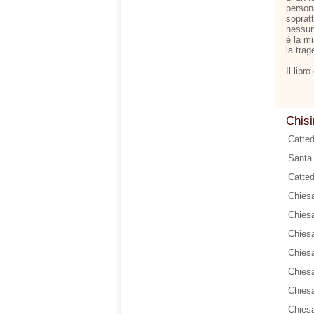
person
soprat
nessun
è la m
la trag
Il libr
Chisi
Catted
Santa 
Catted
Chiesa
Chiesa
Chiesa
Chiesa
Chies
Chiesa
Chiesa