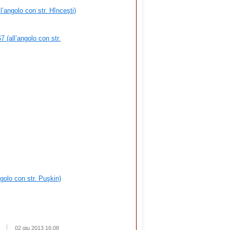
l’angolo con str. Hînceşti)
 (all’angolo con str.
ngolo con str. Puşkin)
02 giu 2013 16:08