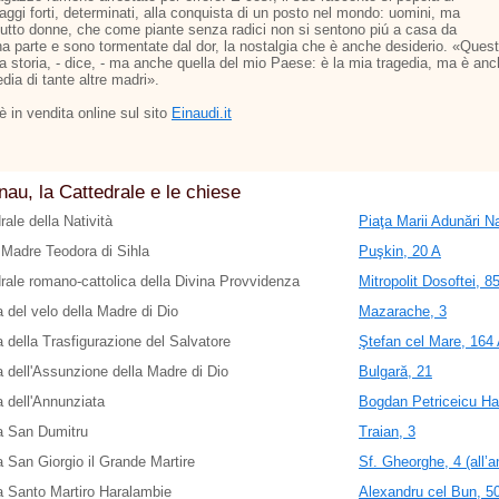
aggi forti, determinati, alla conquista di un posto nel mondo: uomini, ma
tutto donne, che come piante senza radici non si sentono piú a casa da
a parte e sono tormentate dal dor, la nostalgia che è anche desiderio. «Ques
ia storia, - dice, - ma anche quella del mio Paese: è la mia tragedia, ma è an
edia di tante altre madri».
o è in vendita online sul sito
Einaudi.it
nau, la Cattedrale e le chiese
rale della Natività
Piaţa Marii Adunări Na
Madre Teodora di Sihla
Puşkin, 20 A
rale romano-cattolica della Divina Provvidenza
Mitropolit Dosoftei, 8
 del velo della Madre di Dio
Mazarache, 3
 della Trasfigurazione del Salvatore
Ştefan cel Mare, 164 A
 dell'Assunzione della Madre di Dio
Bulgară, 21
 dell'Annunziata
Bogdan Petriceicu Ha
a San Dumitru
Traian, 3
 San Giorgio il Grande Martire
Sf. Gheorghe, 4 (all’a
 Santo Martiro Haralambie
Alexandru cel Bun, 5