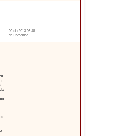
09 giu 2013 06:38
da Domenico
i
ca
 i
io
 da
ini
ie
ia