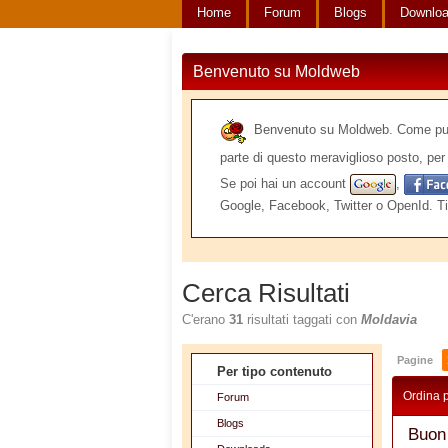
Home
Forum
Blogs
Downlo
Benvenuto su Moldweb
Benvenuto su Moldweb. Come puoi v
parte di questo meraviglioso posto, per 
Se poi hai un account
,
Google, Facebook, Twitter o OpenId. Ti
Cerca Risultati
C'erano
31
risultati taggati con
Moldavia
Pagine
Per tipo contenuto
Ordina 
Forum
Blogs
Buon