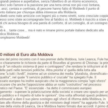
grandi pretese e aspettative, senza l'obiettivo di un ritorno economico,
doci solo l'amore e la passione per una terra ormai non più così lontana,
 anzi, ceniaia e centinaia, di persone hanno fatto di Moldweb il punto di
ento italiano per chiunque abbia interesse alla Moldavia.
dweb sono nate amicizie con legami più o meno stretti, sono cresciute coppi
esso sono state accompagnate fino al fatidico si. Moldweb è riuscito a stare 
di chi aveva bisogno di una parola di conforto, di un consiglio, di un sostegno
to.
b è… tante cose… ma è nato e rimane primo portale italiano dedicato alla
lica Moldova.
compleanno Moldweb!
0 milioni di Euro alla Moldova
mine del primo incontro con il neo-premier della Moldova, Iurie Leanca, Fule ha
o chiaramente le richieste da parte di Bruxelles al governo di Chisinau: la pr
la di ''un robusto sistema di pesi e contrappesi'' che rendano le istituzioni al di
elle parti nelle tensioni politiche. Altra priorita' e' quella della lotta alla
one ''a tutti i livelli'', insieme ad un sistema dei media ''pluralista, diversificato 
 qualita''', nel quale ''il servizio pubblico e' cruciale'' ha spiegato Fule. Il
sario europeo ha inoltre auspicato che la maggioranza compia ''ogni sforzo''
icurare che anche l'opposizione abbia un ruolo ''costruttivo'' nel processo
atico nel Paese. ''E' essenziale - ha detto il commissario europeo
argamento - superare la polarizzazione della societa' e creare uno spazio per u
to pubblico e il rispetto di tutte le opinioni''. Una volta affrontati questi problemi
continuerà' a dare il suo pieno sostegno agli sforzi di riforma della Moldova, in
lare alle riforme della giustizia e del ministero degli interni'' ha aggiunto Fule. I
one della visita di Leanca, Ue e Moldova hanno firmato due accordi: il primo d