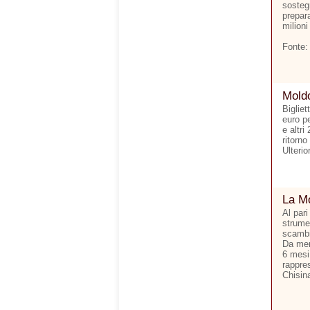
sostegn
prepara
milioni
Fonte:
Moldo
Bigliet
euro p
e altri
ritorno
Ulterio
La Mo
Al pari
strumen
scambi 
Da men
6 mesi.
rappre
Chisina