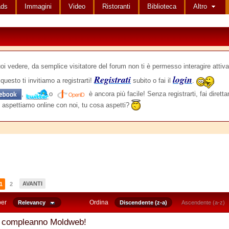
ads
Immagini
Video
Ristoranti
Biblioteca
Altro
edere, da semplice visitatore del forum non ti è permesso interagire attiva
Registrati
login
questo ti invitiamo a registrarti!
subito o fai il
.
,
o
è ancora più facile! Senza registrarti, fai dirett
 aspettiamo online con noi, tu cosa aspetti?
AVANTI
1
2
per
Ordina
Relevancy
Discendente (z-a)
Ascendente (a-z)
 compleanno Moldweb!