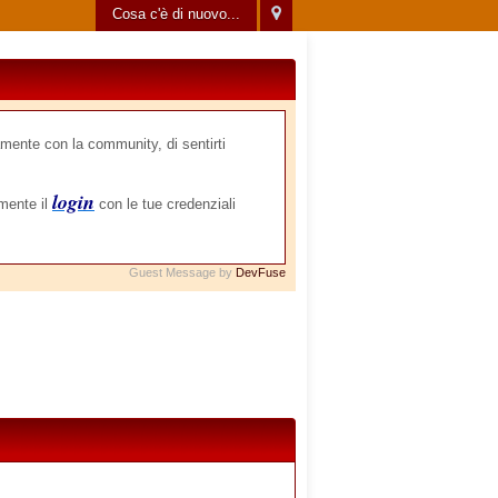
Cosa c'è di nuovo...
mente con la community, di sentirti
login
amente il
con le tue credenziali
Guest Message by
DevFuse