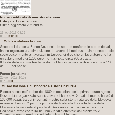
Nuovo certificato di immatricolazione
Categoria: Documenti vari
Ultimo aggiornato 2 minuti fa'
23 feb 2013 08:12
da
Domenico
I Moldavi sfidano la crisi
Secondo i dati della Banca Nazionale, le somme trasferite in euro e dollari,
hanno registrato una diminuizione, in favore dei rubli russi. Un recente studio
sociologico, riferito ai lavoratori in Europa, ci dice che un lavoratore che ha
un salario medio di 1200 euro, ne trasmette circa 700 a casa.
Il totale delle somme trasferite dai moldavi in patria costituiscono circa 1/3
del PIL del paese.
Fonte: jurnal.md
20 gen 2013 10:08
da
CarloP
Museo nazionale di etnografia e storia naturale
È stato aperto nell'ottobre del 1889 in occasione della prima mostra agricola
Bessarabia, organizzato su iniziativa del barone A. Stuart. Il museo ha più di
135.000 pezzi, tra cui importanti mostre sulla storia naturale della Moldova. Il
museo è diviso in 2 parti: la prima è dedicata alla flora e la fauna della
Moldova e la seconda al popolo di Bessarabia, ai costumi e tradizioni.
L'edificio è stato costruito nel 1905 in stile orientale dall'architetto V.
Tsigankov che lo rende un edificio unico in Moldova.