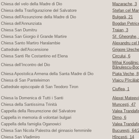
Chiesa del velo della Madre di Dio
Mazarache, 3
Chiesa della Trasfigurazione del Salvatore
Ştefan cel Mare
Chiesa dell'Assunzione della Madre di Dio
Bulgară, 21
Chiesa dell'Annunziata
Bogdan Petric
Chiesa San Dumitru
Traian, 3
Chiesa San Giorgio il Grande Martire
Sf. Gheorghe, 4
Chiesa Santo Martiro Haralambie
Alexandru cel 
Cattedrale dell'Ascensione
Grigore Ureche,
Chiesa Santi Re Costantino ed Elena
Circului, 6
Mihai Kogălnice
Chiesa dell’Incontro del Dio
Bănulescu-Bod
Chiesa Apostolica Armena della Santa Madre di Dio
Piaţa Veche, 8
Chiesa di San Panteleimon
Vlaicu Pîrcăla
Cattedrale episcopale di San Teodoro Tiron
Ciuflea, 1
Chiesa la Domenica di Tutti i Santi
Alexei Mateevi
Chiesa della Santissima Trinità
Munceşti, 47
Cappella della Resurrezione del Salvatore
Valea Trandafir
Cappella in memoria di volontari bulgari
Dimo, 6
Cappella della famiglia Oganowici
Valea Trandafir
Chiesa San Nicola Palestra del ginnasio femminile
Bucureşti, 64/2
Chiesa San Vladimiro
Hînceşti, 14