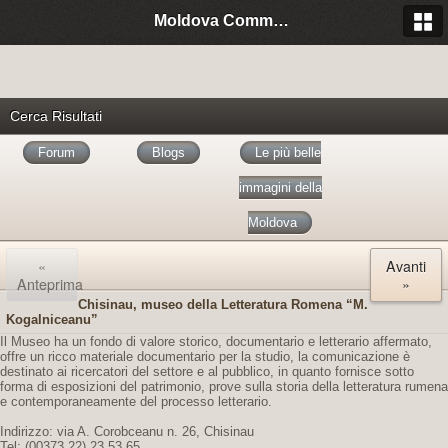
Moldova Community Italia
Cerca Risultati
Forum
Blogs
Le più belle
immagini della
Moldova
«
Avanti
Anteprima
»
Chisinau, museo della Letteratura Romena “M.
Kogalniceanu”
Il Museo ha un fondo di valore storico, documentario e letterario affermato,
offre un ricco materiale documentario per la studio, la comunicazione è
destinato ai ricercatori del settore e al pubblico, in quanto fornisce sotto
forma di esposizioni del patrimonio, prove sulla storia della letteratura rumena
e contemporaneamente del processo letterario.
Indirizzo: via A. Corobceanu n. 26, Chisinau
Tel: (00373 22) 23 53 65