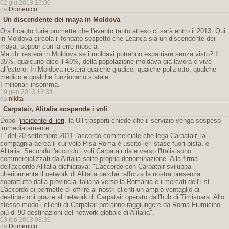
02 giu 2013 16:00
da
Domenico
Un discendente dei maya in Moldova
Ora l'icauto Iurie promette che l'evento tanto atteso ci sarà entro il 2013. Qui
in Moldova circola il fondato sospetto che Leanca sia un discendente dei
maya, seppur con la erre moscia.
Ma chi resterà in Moldova se i moldavi potranno espatriare senza visto? Il
35%, qualcuno dice il 40%, della popolazione moldava già lavora e vive
all'estero. In Moldova resterà qualche giudice, qualche poliziotto, qualche
medico e qualche funzionario statale.
I milionari insomma.
19 gen 2013 13:34
da
nikita
Carpatair, Alitalia sospende i voli
Dopo l'
incidente di ieri
, la Uil trasporti chiede che il servizio venga sospeso
immediatamente.
E' del 20 settembre 2011 l'accordo commerciale che lega Carpatair, la
compagnia aerea il cui volo Pisa-Roma è uscito ieri stase fuori pista, e
Alitalia. Secondo l'accordo i voli Carpatair da e verso l'Italia sono
commercializzati da Alitalia sotto propria denominazione. Alla firma
dell'accordo Alitalia dichiarava: "L'accordo con Carpatair sviluppa
ulteriormente il network di Alitalia perché rafforza la nostra presenza
soprattutto dalla provincia italiana verso la Romania e i mercati dell'Est.
L'accordo ci permette di offrire ai nostri clienti un ampio ventaglio di
destinazioni grazie al network di Carpatair operato dall'hub di Timisoara. Allo
stesso modo i clienti di Carpatair potranno raggiungere da Roma Fiumicino
più di 90 destinazioni del network globale di Alitalia".
03 feb 2013 08:36
da
Domenico