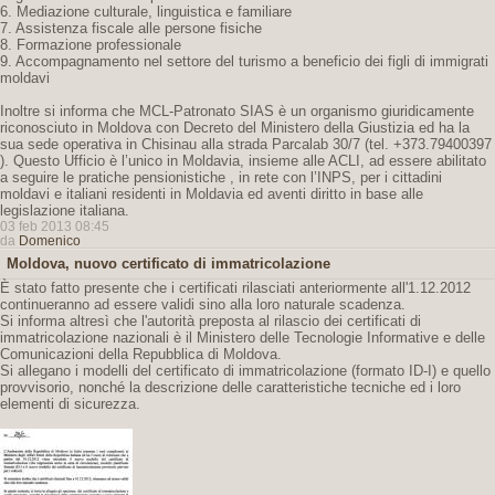
6. Mediazione culturale, linguistica e familiare
7. Assistenza fiscale alle persone fisiche
8. Formazione professionale
9. Accompagnamento nel settore del turismo a beneficio dei figli di immigrati
moldavi
Inoltre si informa che MCL-Patronato SIAS è un organismo giuridicamente
riconosciuto in Moldova con Decreto del Ministero della Giustizia ed ha la
sua sede operativa in Chisinau alla strada Parcalab 30/7 (tel. +373.79400397
). Questo Ufficio è l’unico in Moldavia, insieme alle ACLI, ad essere abilitato
a seguire le pratiche pensionistiche , in rete con l’INPS, per i cittadini
moldavi e italiani residenti in Moldavia ed aventi diritto in base alle
legislazione italiana.
03 feb 2013 08:45
da
Domenico
Moldova, nuovo certificato di immatricolazione
È stato fatto presente che i certificati rilasciati anteriormente all'1.12.2012
continueranno ad essere validi sino alla loro naturale scadenza.
Si informa altresì che l'autorità preposta al rilascio dei certificati di
immatricolazione nazionali è il Ministero delle Tecnologie Informative e delle
Comunicazioni della Repubblica di Moldova.
Si allegano i modelli del certificato di immatricolazione (formato ID-I) e quello
provvisorio, nonché la descrizione delle caratteristiche tecniche ed i loro
elementi di sicurezza.