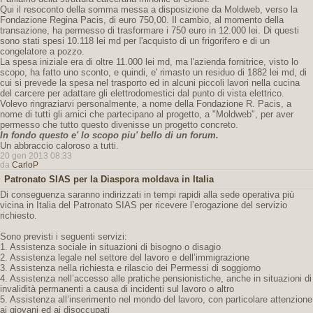
Qui il resoconto della somma messa a disposizione da Moldweb, verso la
Fondazione Regina Pacis, di euro 750,00. Il cambio, al momento della
transazione, ha permesso di trasformare i 750 euro in 12.000 lei. Di questi
sono stati spesi 10.118 lei md per l'acquisto di un frigorifero e di un
congelatore a pozzo.
La spesa iniziale era di oltre 11.000 lei md, ma l'azienda fornitrice, visto lo
scopo, ha fatto uno sconto, e quindi, e' rimasto un residuo di 1882 lei md, di
cui si prevede la spesa nel trasporto ed in alcuni piccoli lavori nella cucina
del carcere per adattare gli elettrodomestici dal punto di vista elettrico.
Volevo ringraziarvi personalmente, a nome della Fondazione R. Pacis, a
nome di tutti gli amici che partecipano al progetto, a "Moldweb", per aver
permesso che tutto questo divenisse un progetto concreto.
In fondo questo e' lo scopo piu' bello di un forum.
Un abbraccio caloroso a tutti.
20 gen 2013 08:33
da
CarloP
Patronato SIAS per la Diaspora moldava in Italia
Di conseguenza saranno indirizzati in tempi rapidi alla sede operativa più
vicina in Italia del Patronato SIAS per ricevere l’erogazione del servizio
richiesto.
Sono previsti i seguenti servizi:
1. Assistenza sociale in situazioni di bisogno o disagio
2. Assistenza legale nel settore del lavoro e dell’immigrazione
3. Assistenza nella richiesta e rilascio dei Permessi di soggiorno
4. Assistenza nell’accesso alle pratiche pensionistiche, anche in situazioni di
invalidità permanenti a causa di incidenti sul lavoro o altro
5. Assistenza all’inserimento nel mondo del lavoro, con particolare attenzione
ai giovani ed ai disoccupati