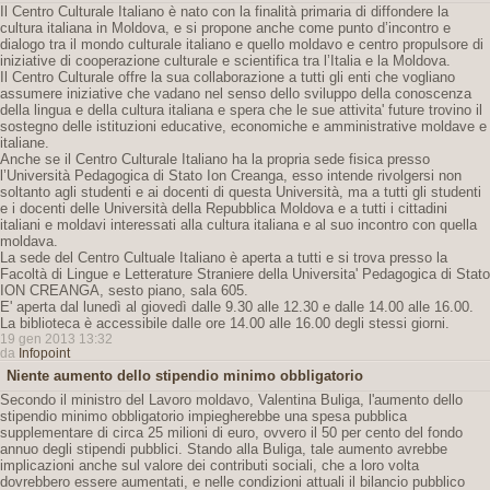
Il Centro Culturale Italiano è nato con la finalità primaria di diffondere la
cultura italiana in Moldova, e si propone anche come punto d’incontro e
dialogo tra il mondo culturale italiano e quello moldavo e centro propulsore di
iniziative di cooperazione culturale e scientifica tra l’Italia e la Moldova.
Il Centro Culturale offre la sua collaborazione a tutti gli enti che vogliano
assumere iniziative che vadano nel senso dello sviluppo della conoscenza
della lingua e della cultura italiana e spera che le sue attivita' future trovino il
sostegno delle istituzioni educative, economiche e amministrative moldave e
italiane.
Anche se il Centro Culturale Italiano ha la propria sede fisica presso
l’Università Pedagogica di Stato Ion Creanga, esso intende rivolgersi non
soltanto agli studenti e ai docenti di questa Università, ma a tutti gli studenti
e i docenti delle Università della Repubblica Moldova e a tutti i cittadini
italiani e moldavi interessati alla cultura italiana e al suo incontro con quella
moldava.
La sede del Centro Cultuale Italiano è aperta a tutti e si trova presso la
Facoltà di Lingue e Letterature Straniere della Universita' Pedagogica di Stato
ION CREANGA, sesto piano, sala 605.
E' aperta dal lunedì al giovedì dalle 9.30 alle 12.30 e dalle 14.00 alle 16.00.
La biblioteca è accessibile dalle ore 14.00 alle 16.00 degli stessi giorni.
19 gen 2013 13:32
da
Infopoint
Niente aumento dello stipendio minimo obbligatorio
Secondo il ministro del Lavoro moldavo, Valentina Buliga, l'aumento dello
stipendio minimo obbligatorio impiegherebbe una spesa pubblica
supplementare di circa 25 milioni di euro, ovvero il 50 per cento del fondo
annuo degli stipendi pubblici. Stando alla Buliga, tale aumento avrebbe
implicazioni anche sul valore dei contributi sociali, che a loro volta
dovrebbero essere aumentati, e nelle condizioni attuali il bilancio pubblico