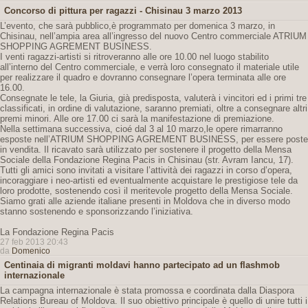
Concorso di pittura per ragazzi - Chisinau 3 marzo 2013
L’evento, che sarà pubblico,è programmato per domenica 3 marzo, in
Chisinau, nell’ampia area all’ingresso del nuovo Centro commerciale ATRIUM
SHOPPING AGREMENT BUSINESS.
I venti ragazzi-artisti si ritroveranno alle ore 10.00 nel luogo stabilito
all’interno del Centro commerciale, e verrà loro consegnato il materiale utile
per realizzare il quadro e dovranno consegnare l’opera terminata alle ore
16.00.
Consegnate le tele, la Giuria, già predisposta, valuterà i vincitori ed i primi tre
classificati, in ordine di valutazione, saranno premiati, oltre a consegnare altri
premi minori. Alle ore 17.00 ci sarà la manifestazione di premiazione.
Nella settimana successiva, cioé dal 3 al 10 marzo,le opere rimarranno
esposte nell’ATRIUM SHOPPING AGREMENT BUSINESS, per essere poste
in vendita. Il ricavato sarà utilizzato per sostenere il progetto della Mensa
Sociale della Fondazione Regina Pacis in Chisinau (str. Avram Iancu, 17).
Tutti gli amici sono invitati a visitare l’attività dei ragazzi in corso d’opera,
incoraggiare i neo-artisti ed eventualmente acquistare le prestigiose tele da
loro prodotte, sostenendo così il meritevole progetto della Mensa Sociale.
Siamo grati alle aziende italiane presenti in Moldova che in diverso modo
stanno sostenendo e sponsorizzando l’iniziativa.
La Fondazione Regina Pacis
27 feb 2013 20:43
da
Domenico
Centinaia di migranti moldavi hanno partecipato ad un flashmob
internazionale
La campagna internazionale è stata promossa e coordinata dalla Diaspora
Relations Bureau of Moldova. Il suo obiettivo principale è quello di unire tutti i