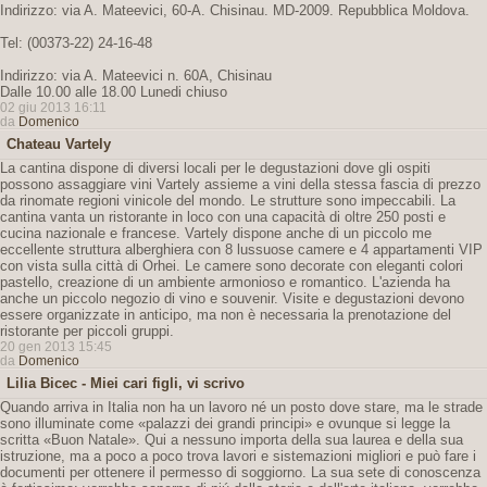
Indirizzo: via A. Mateevici, 60-A. Chisinau. MD-2009. Repubblica Moldova.
Tel: (00373-22) 24-16-48
Indirizzo: via A. Mateevici n. 60A, Chisinau
Dalle 10.00 alle 18.00 Lunedi chiuso
02 giu 2013 16:11
da
Domenico
Chateau Vartely
La cantina dispone di diversi locali per le degustazioni dove gli ospiti
possono assaggiare vini Vartely assieme a vini della stessa fascia di prezzo
da rinomate regioni vinicole del mondo. Le strutture sono impeccabili. La
cantina vanta un ristorante in loco con una capacità di oltre 250 posti e
cucina nazionale e francese. Vartely dispone anche di un piccolo me
eccellente struttura alberghiera con 8 lussuose camere e 4 appartamenti VIP
con vista sulla città di Orhei. Le camere sono decorate con eleganti colori
pastello, creazione di un ambiente armonioso e romantico. L'azienda ha
anche un piccolo negozio di vino e souvenir. Visite e degustazioni devono
essere organizzate in anticipo, ma non è necessaria la prenotazione del
ristorante per piccoli gruppi.
20 gen 2013 15:45
da
Domenico
Lilia Bicec - Miei cari figli, vi scrivo
Quando arriva in Italia non ha un lavoro né un posto dove stare, ma le strade
sono illuminate come «palazzi dei grandi principi» e ovunque si legge la
scritta «Buon Natale». Qui a nessuno importa della sua laurea e della sua
istruzione, ma a poco a poco trova lavori e sistemazioni migliori e può fare i
documenti per ottenere il permesso di soggiorno. La sua sete di conoscenza