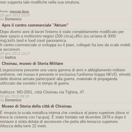
non supporta tale modifiche nella sua struttura.
Fonte:
Agenzia Nova
20 gen 2013 10:07
da
Domenico
Apre il centro commerciale "Atrium"
Dopo diversi anni di lavori l'interno è stato completamente modificato per
dare spazio a moltissimi negozi (200 circa),uffici (su un'area di 3000
mq),kid's land e food court panoramica.
Il centro commerciale si sviluppa su 4 piani, collegati fra loro da scale mobili
e ascensori.
24 gen 2013 18:27
da
badica
Chsinau, museo di Storia Militare
L’esposizione presente una vasta gamma di armi e abbigliamento militare:
uniforme, nel museo è presente in esclusiva l’uniforme truppa NKVD, elmetti
delle diverse armate partecipanti alla guerra, materiale di propaganda
utilizzato dai sovietici in tempo di guerra.
Indirizzo: MD-2001, città Chisinau via Tighina, 47.
02 giu 2013 09:19
da
Domenico
Museo di Storia della città di Chisinau
È rimasta la scala metallica interna che conduce al piano superiore (dove si
trova la cisterna con l’acqua). È stato fondato nel dicembre 1979 e dopo il
restauro è stata dotata di ascensore che porta alla terrazza superiore.
Altezza della torre 22 metri.