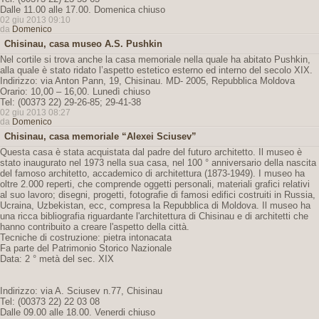
Dalle 11.00 alle 17.00. Domenica chiuso
02 giu 2013 09:10
da
Domenico
Chisinau, casa museo A.S. Pushkin
Nel cortile si trova anche la casa memoriale nella quale ha abitato Pushkin,
alla quale è stato ridato l’aspetto estetico esterno ed interno del secolo XIX.
Indirizzo: via Anton Pann, 19, Chisinau. MD- 2005, Repubblica Moldova
Orario: 10,00 – 16,00. Lunedì chiuso
Tel: (00373 22) 29-26-85; 29-41-38
02 giu 2013 08:27
da
Domenico
Chisinau, casa memoriale “Alexei Sciusev”
Questa casa è stata acquistata dal padre del futuro architetto. Il museo è
stato inaugurato nel 1973 nella sua casa, nel 100 ° anniversario della nascita
del famoso architetto, accademico di architettura (1873-1949). I museo ha
oltre 2.000 reperti, che comprende oggetti personali, materiali grafici relativi
al suo lavoro; disegni, progetti, fotografie di famosi edifici costruiti in Russia,
Ucraina, Uzbekistan, ecc, compresa la Repubblica di Moldova. Il museo ha
una ricca bibliografia riguardante l'architettura di Chisinau e di architetti che
hanno contribuito a creare l'aspetto della città.
Tecniche di costruzione: pietra intonacata
Fa parte del Patrimonio Storico Nazionale
Data: 2 ° metà del sec. XIX
Indirizzo: via A. Sciusev n.77, Chisinau
Tel: (00373 22) 22 03 08
Dalle 09.00 alle 18.00. Venerdi chiuso