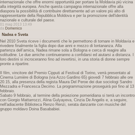
internazionale che offre enormi opportunità per portare la Moldavia più vicina
alla integrità europea. Anche questa campagna internazionale offre alla
diaspora la possibilità di contribuire direttamente ad un valore più alto di
rappresentante della Repubblica Moldova e per la promozione dell'identità
nazionale e culturale del paese.
01 mag 2013 13:49
da
Domenico
Nadea e Sveta
Nel 2010 Sveta riceve i documenti che le permettono di tornare in Moldavia e
rivedere finalmente la figlia dopo due anni e mezzo di lontananza. Alla
partenza dell’amica, Nadea rimane sola a Bologna e cerca di reagire alla
solitudine. Le due amiche continueranno a confidarsi ed aiutarsi a distanza. I
loro destini si incroceranno fino ad invertirsi, in una storia di donne sempre
pronte a ripartire.
Il film, vincitore del Premio Cipputi al Festival di Torino, verrà presentato al
Cinema Lumière di Bologna (via Azzo Gardino 65) giovedì 7 febbraio alle ore
20.15, alla presenza della regista Maura Del Peroe dei due sociologi Sandro
Mezzadra e Francesca Decimo. La programmazione proseguirà poi fino al 13
febbraio.
Sabato 9 febbraio, al termine della proiezione pomeridiana si terrà un incontro
con Giorgio Mattarrozzi, Alina Gulyayeva, Cinzia De Angelis e, a seguire,
nell'adiacente Biblioteca Renzo Renzi, serata danzante con musiche del
gruppo moldavo Doina Basababiei.