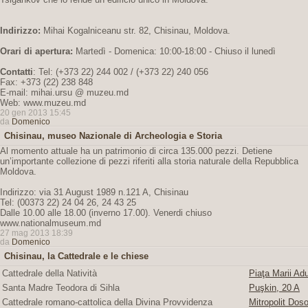
Indirizzo:
Mihai Kogalniceanu str. 82, Chisinau, Moldova.
Orari di apertura:
Martedì - Domenica: 10:00-18:00 - Chiuso il lunedì
Contatti
: Tel: (+373 22) 244 002 / (+373 22) 240 056
Fax: +373 (22) 238 848
E-mail: mihai.ursu @ muzeu.md
Web: www.muzeu.md
20 gen 2013 15:45
da
Domenico
Chisinau, museo Nazionale di Archeologia e Storia
Al momento attuale ha un patrimonio di circa 135.000 pezzi. Detiene
un’importante collezione di pezzi riferiti alla storia naturale della Repubblica
Moldova.
Indirizzo: via 31 August 1989 n.121 A, Chisinau
Tel: (00373 22) 24 04 26, 24 43 25
Dalle 10.00 alle 18.00 (inverno 17.00). Venerdi chiuso
www.nationalmuseum.md
27 mag 2013 18:39
da
Domenico
Chisinau, la Cattedrale e le chiese
Cattedrale della Natività
Piaţa Marii Adu
Santa Madre Teodora di Sihla
Puşkin, 20 A
Cattedrale romano-cattolica della Divina Provvidenza
Mitropolit Doso