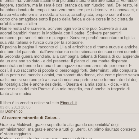
è fortissima: vorrebbe saperne di piú della storia e dell'arte italiana, vorrebbe
leggere, studiare, ma la sera è cosí stanca da non riuscirci mai. Del resto, lei
ha abbandonato da tempo il suo vero mestiere per i detersivi e i canovacci, e
la sua vita interiore si è ridotta all'osso, assottigliata, proprio come il suo
corpo che smagrisce sotto il peso della fatica e delle corse in bicicletta da
un'abitazione all'altra.
Non le resta che scrivere. Scrivere ogni volta che può. Scrivere ai suoi
adorati bambini rimasti in Moldavia con il padre. Scrivere per sentirli
crescere, per sentirli ridere e piangere. Scrivere perché raccontare ai figli la
sua vita italiana è l'unica cura per la solitudine.
Di pagina in pagina il racconto di Lilia si arricchisce di trame nuove e antiche,
di storie del passato - dall'avventuroso esilio siberiano dei suoi nonni durante
la Seconda guerra mondiale, alla campagna italiana di Russia di cui apprende
da un anziano soldato - e del presente: il pianto di una madre disperata
incontrata in treno o la storia di un ragazzo rumeno arrestato per errore. E
cosí, il suo racconto si popola di personaggi forti, determinati, alla conquista
di un posto nel mondo: uomini, ma soprattutto donne, che come piante senza
radici non si sentono piú a casa da nessuna parte e sono tormentate dal dor,
la nostalgia che è anche desiderio. «Questa è la mia storia, - dice, - ma
anche quella del mio Paese: è la mia tragedia, ma è anche la tragedia di
tante altre madri».
Il libro è in vendita online sul sito
Einaudi.it
03 giu 2013 20:06
da
Domenico
Al carcere minorile di Goian...
Grazie a Moldweb, grazie soprattutto alla grande disponibilita' degli
amministratori, ma grazie anche a tutti gli utenti, un primo risultato concreto
e' stato raggiunto.
Parliamo della struttura carceraria minorile di Goian.