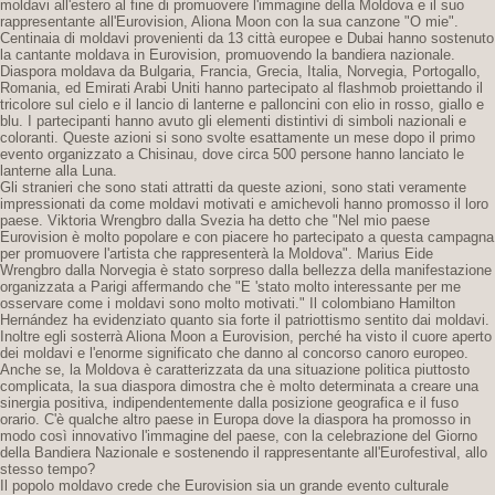
moldavi all'estero al fine di promuovere l'immagine della Moldova e il suo
rappresentante all'Eurovision, Aliona Moon con la sua canzone "O mie".
Centinaia di moldavi provenienti da 13 città europee e Dubai hanno sostenuto
la cantante moldava in Eurovision, promuovendo la bandiera nazionale.
Diaspora moldava da Bulgaria, Francia, Grecia, Italia, Norvegia, Portogallo,
Romania, ed Emirati Arabi Uniti hanno partecipato al flashmob proiettando il
tricolore sul cielo e il lancio di lanterne e palloncini con elio in rosso, giallo e
blu. I partecipanti hanno avuto gli elementi distintivi di simboli nazionali e
coloranti. Queste azioni si sono svolte esattamente un mese dopo il primo
evento organizzato a Chisinau, dove circa 500 persone hanno lanciato le
lanterne alla Luna.
Gli stranieri che sono stati attratti da queste azioni, sono stati veramente
impressionati da come moldavi motivati ​​e amichevoli hanno promosso il loro
paese. Viktoria Wrengbro dalla Svezia ha detto che "Nel mio paese
Eurovision è molto popolare e con piacere ho partecipato a questa campagna
per promuovere l'artista che rappresenterà la Moldova". Marius Eide
Wrengbro dalla Norvegia è stato sorpreso dalla bellezza della manifestazione
organizzata a Parigi affermando che "E 'stato molto interessante per me
osservare come i moldavi sono molto motivati." Il colombiano Hamilton
Hernández ha evidenziato quanto sia forte il patriottismo sentito dai moldavi.
Inoltre egli sosterrà Aliona Moon a Eurovision, perché ha visto il cuore aperto
dei moldavi e l'enorme significato che danno al concorso canoro europeo.
Anche se, la Moldova è caratterizzata da una situazione politica piuttosto
complicata, la sua diaspora dimostra che è molto determinata a creare una
sinergia positiva, indipendentemente dalla posizione geografica e il fuso
orario. C'è qualche altro paese in Europa dove la diaspora ha promosso in
modo così innovativo l'immagine del paese, con la celebrazione del Giorno
della Bandiera Nazionale e sostenendo il rappresentante all'Eurofestival, allo
stesso tempo?
Il popolo moldavo crede che Eurovision sia un grande evento culturale