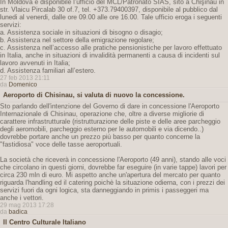
In Moldova è disponibile l’ufficio del MCL/Patronato SIAS, sito a Chişinău in
str. Vlaicu Pircalab 30 of.7, tel. +373.79400397, disponibile al pubblico dal
lunedi al venerdi, dalle ore 09.00 alle ore 16.00. Tale ufficio eroga i seguenti
servizi:
a. Assistenza sociale in situazioni di bisogno o disagio;
b. Assistenza nel settore della emigrazione regolare;
c. Assistenza nell’accesso alle pratiche pensionistiche per lavoro effettuato
in Italia, anche in situazioni di invalidità permanenti a causa di incidenti sul
lavoro avvenuti in Italia;
d. Assistenza familiari all’estero.
27 feb 2013 21:11
da
Domenico
Aeroporto di Chisinau, si valuta di nuovo la concessione.
Sto parlando dell'intenzione del Governo di dare in concessione l'Aeroporto
Internazionale di Chisinau, operazione che, oltre a diverse migliorie di
carattere infrastrutturale (ristrutturazione delle piste e delle aree parcheggio
degli aeromobili, parcheggio esterno per le automobili e via dicendo..)
dovrebbe portare anche un prezzo più basso per quanto concerne la
"fastidiosa" voce delle tasse aeroportuali.
La società che riceverà in concessione l'Aeroporto (49 anni), stando alle voci
che circolano in questi giorni, dovrebbe far eseguire (in varie tappe) lavori per
circa 230 mln di euro. Mi aspetto anche un'apertura del mercato per quanto
riguarda l'handling ed il catering poichè la situazione odierna, con i prezzi dei
servizi fuori da ogni logica, sta danneggiando in primis i passeggeri ma
anche i vettori.
29 mag 2013 17:28
da
badica
Il Centro Culturale Italiano