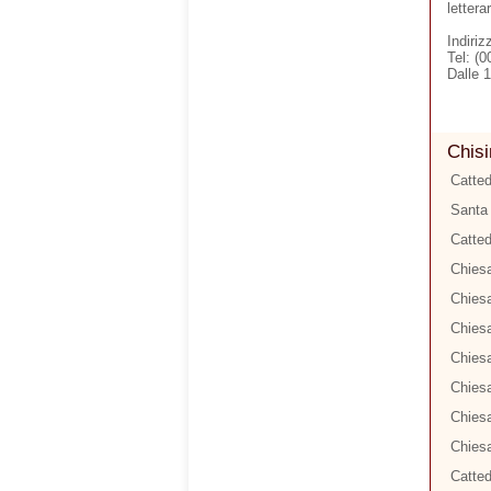
letterar
Indiri
Tel: (
Dalle 
Chisi
Catted
Santa 
Catted
Chiesa
Chiesa
Chiesa
Chiesa
Chies
Chiesa
Chiesa
Catted