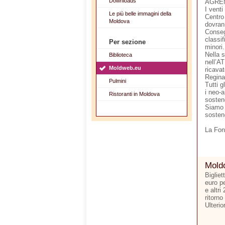
Downloads
AGRE
I venti
Le più belle immagini della
Centro 
Moldova
dovran
Consegn
classif
Per sezione
minori.
Nella 
Biblioteca
nell’A
Moldweb.eu
ricava
Regina
Pulmini
Tutti g
i neo-a
Ristoranti in Moldova
sosten
Siamo 
sosten
La Fon
Moldo
Bigliet
euro p
e altri
ritorno
Ulterio