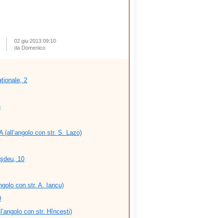
02 giu 2013 09:10
da Domenico
ţionale, 2
5
 (all’angolo con str. S. Lazo)
şdeu, 10
ngolo con str. A. Iancu)
0
l’angolo con str. Hînceşti)