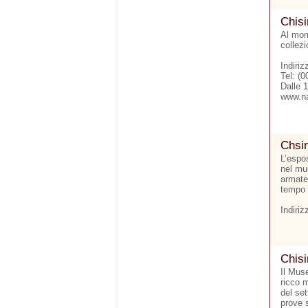
Chisi
Al mom
collezi
Indiri
Tel: (
Dalle 1
www.n
Chsin
L’espo
nel mu
armate 
tempo 
Indiriz
Chisi
Il Muse
ricco m
del set
prove 