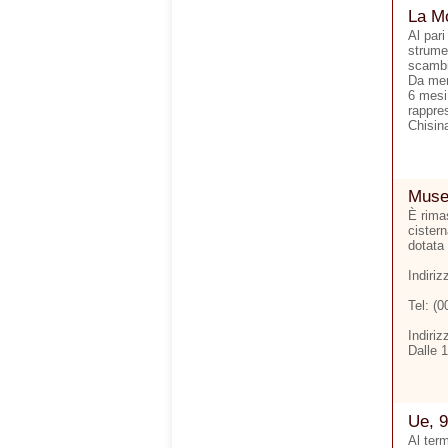
La Mo
Al pari
strumen
scambi 
Da men
6 mesi.
rappre
Chisina
Museo
È rimas
cister
dotata 
Indiri
Tel: (
Indiriz
Dalle 
Ue, 9
Al ter