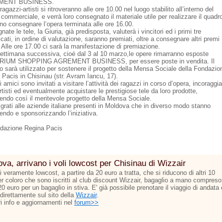
MENT BUSINESS.
 ragazzi-artisti si ritroveranno alle ore 10.00 nel luogo stabilito all’interno del
commerciale, e verrà loro consegnato il materiale utile per realizzare il quadr
no consegnare l’opera terminata alle ore 16.00.
ate le tele, la Giuria, già predisposta, valuterà i vincitori ed i primi tre
icati, in ordine di valutazione, saranno premiati, oltre a consegnare altri premi
 Alle ore 17.00 ci sarà la manifestazione di premiazione.
settimana successiva, cioé dal 3 al 10 marzo,le opere rimarranno esposte
TRIUM SHOPPING AGREMENT BUSINESS, per essere poste in vendita. Il
to sarà utilizzato per sostenere il progetto della Mensa Sociale della Fondazio
 Pacis in Chisinau (str. Avram Iancu, 17).
li amici sono invitati a visitare l’attività dei ragazzi in corso d’opera, incoraggi
rtisti ed eventualmente acquistare le prestigiose tele da loro prodotte,
endo così il meritevole progetto della Mensa Sociale.
grati alle aziende italiane presenti in Moldova che in diverso modo stanno
endo e sponsorizzando l’iniziativa.
dazione Regina Pacis
va, arrivano i voli lowcost per Chisinau di Wizzair
ti veramente lowcost, a partire da 20 euro a tratta, che si riducono di altri 10
er coloro che sono iscritti al club discount Wizzair, bagaglio a mano compreso
 20 euro per un bagaglio in stiva. E' già possibile prenotare il viaggio di andata 
 direttamente sul sito della
Wizzair
.
ri info e aggiornamenti nel
forum>>