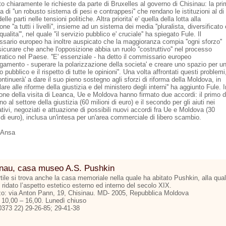
o chiaramente le richieste da parte di Bruxelles al governo di Chisinau: la pr
la di ''un robusto sistema di pesi e contrappesi'' che rendano le istituzioni al di
elle parti nelle tensioni politiche. Altra priorita' e' quella della lotta alla
one ''a tutti i livelli'', insieme ad un sistema dei media ''pluralista, diversificato 
 qualita''', nel quale ''il servizio pubblico e' cruciale'' ha spiegato Fule. Il
sario europeo ha inoltre auspicato che la maggioranza compia ''ogni sforzo''
icurare che anche l'opposizione abbia un ruolo ''costruttivo'' nel processo
atico nel Paese. ''E' essenziale - ha detto il commissario europeo
argamento - superare la polarizzazione della societa' e creare uno spazio per u
to pubblico e il rispetto di tutte le opinioni''. Una volta affrontati questi problemi
continuerà' a dare il suo pieno sostegno agli sforzi di riforma della Moldova, in
lare alle riforme della giustizia e del ministero degli interni'' ha aggiunto Fule. I
one della visita di Leanca, Ue e Moldova hanno firmato due accordi: il primo d
o al settore della giustizia (60 milioni di euro) e il secondo per gli aiuti nei
tivi, negoziati e attuazione di possibili nuovi accordi fra Ue e Moldova (30
 di euro), inclusa un'intesa per un'area commerciale di libero scambio.
 Ansa
inau, casa museo A.S. Pushkin
tile si trova anche la casa memoriale nella quale ha abitato Pushkin, alla qua
 ridato l’aspetto estetico esterno ed interno del secolo XIX.
zzo: via Anton Pann, 19, Chisinau. MD- 2005, Repubblica Moldova
: 10,00 – 16,00. Lunedì chiuso
00373 22) 29-26-85; 29-41-38