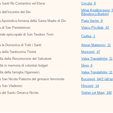
 Santi Re Costantino ed Elena
Circului, 6
Mihai Kogălniceanu, 67
 dell’Incontro del Dio
Bănulescu-Bodoni)
 Apostolica Armena della Santa Madre di Dio
Piaţa Veche, 8
a di San Panteleimon
Vlaicu Pîrcălab, 42
rale episcopale di San Teodoro Tiron
Ciuflea, 1
 la Domenica di Tutti i Santi
Alexei Mateevici, 11
 della Santissima Trinità
Munceşti, 47
la della Resurrezione del Salvatore
Valea Trandafirilor, 11
la in memoria di volontari bulgari
Dimo, 6
la della famiglia Oganowici
Valea Trandafirilor, 11
 San Nicola Palestra del ginnasio femminile
Bucureşti, 64/2 (all’a
a San Vladimiro
Hînceşti, 14
 del Santo Gerarca Nicola
Ştefan cel Mare, 190