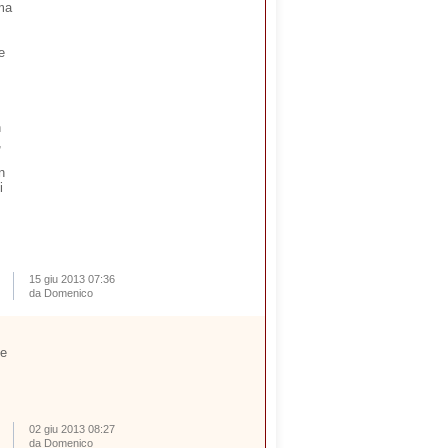
ima
e
n
,
n
i
15 giu 2013 07:36
da Domenico
le
02 giu 2013 08:27
da Domenico