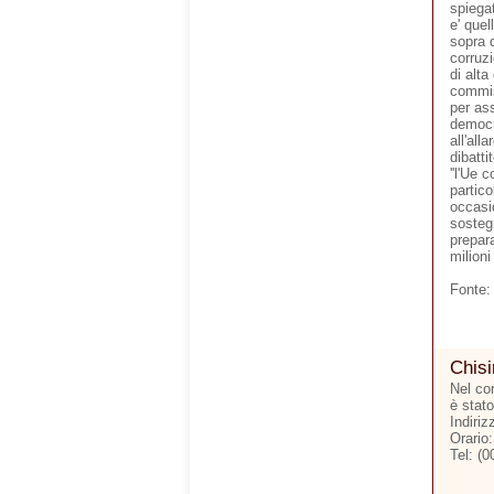
spiegat
e' quel
sopra d
corruzi
di alta
commis
per ass
democr
all'all
dibatti
''l'Ue 
partico
occasi
sostegn
prepara
milioni
Fonte:
Chis
Nel cor
è stato
Indiri
Orario
Tel: (