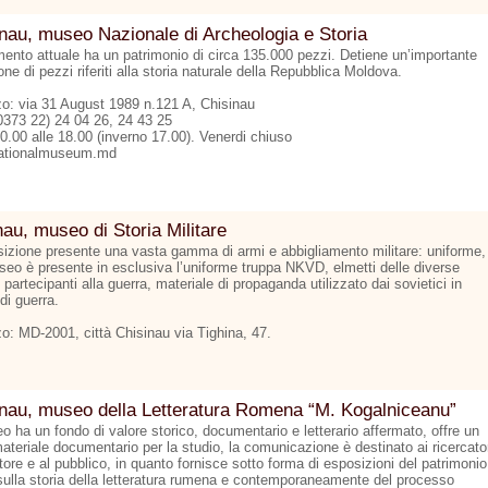
nau, museo Nazionale di Archeologia e Storia
ento attuale ha un patrimonio di circa 135.000 pezzi. Detiene un’importante
one di pezzi riferiti alla storia naturale della Repubblica Moldova.
zzo: via 31 August 1989 n.121 A, Chisinau
00373 22) 24 04 26, 24 43 25
0.00 alle 18.00 (inverno 17.00). Venerdi chiuso
ationalmuseum.md
au, museo di Storia Militare
sizione presente una vasta gamma di armi e abbigliamento militare: uniforme,
seo è presente in esclusiva l’uniforme truppa NKVD, elmetti delle diverse
partecipanti alla guerra, materiale di propaganda utilizzato dai sovietici in
di guerra.
zo: MD-2001, città Chisinau via Tighina, 47.
nau, museo della Letteratura Romena “M. Kogalniceanu”
o ha un fondo di valore storico, documentario e letterario affermato, offre un
ateriale documentario per la studio, la comunicazione è destinato ai ricercato
tore e al pubblico, in quanto fornisce sotto forma di esposizioni del patrimonio
sulla storia della letteratura rumena e contemporaneamente del processo