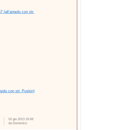
 (all’angolo con str.
ngolo con str. Puşkin)
02 giu 2013 16:08
da Domenico