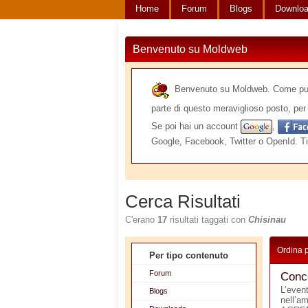
Home
Forum
Blogs
Downlo
Benvenuto su Moldweb
Benvenuto su Moldweb. Come puoi v
parte di questo meraviglioso posto, per 
Se poi hai un account
,
Google, Facebook, Twitter o OpenId. Ti
Cerca Risultati
C'erano
17
risultati taggati con
Chisinau
Ordina 
Per tipo contenuto
Forum
Conco
L’even
Blogs
nell’a