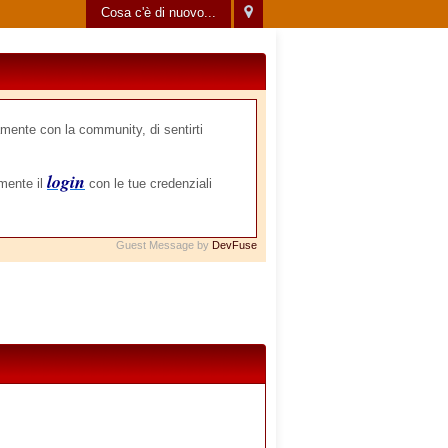
Cosa c'è di nuovo...
mente con la community, di sentirti
login
amente il
con le tue credenziali
Guest Message by
DevFuse