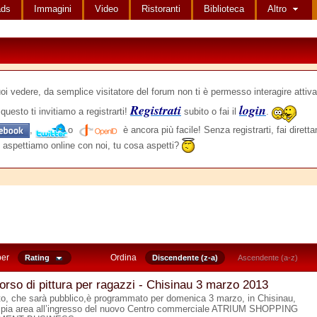
ads
Immagini
Video
Ristoranti
Biblioteca
Altro
edere, da semplice visitatore del forum non ti è permesso interagire attiva
Registrati
login
questo ti invitiamo a registrarti!
subito o fai il
.
,
o
è ancora più facile! Senza registrarti, fai dirett
 aspettiamo online con noi, tu cosa aspetti?
per
Ordina
Rating
Discendente (z-a)
Ascendente (a-z)
rso di pittura per ragazzi - Chisinau 3 marzo 2013
to, che sarà pubblico,è programmato per domenica 3 marzo, in Chisinau,
mpia area all’ingresso del nuovo Centro commerciale ATRIUM SHOPPING