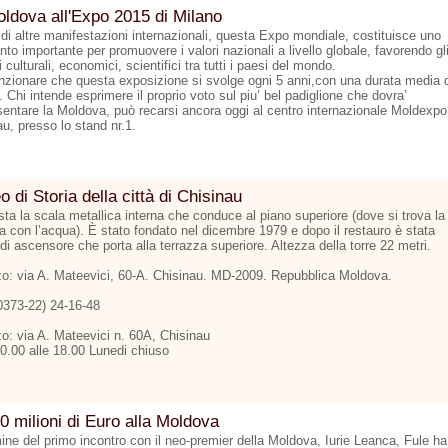
ldova all'Expo 2015 di Milano
 di altre manifestazioni internazionali, questa Expo mondiale, costituisce uno
to importante per promuovere i valori nazionali a livello globale, favorendo gl
culturali, economici, scientifici tra tutti i paesi del mondo.
zionare che questa exposizione si svolge ogni 5 anni,con una durata media d
 Chi intende esprimere il proprio voto sul piu’ bel padiglione che dovra’
sentare la Moldova, può recarsi ancora oggi al centro internazionale Moldexpo
u, presso lo stand nr.1.
 di Storia della città di Chisinau
ta la scala metallica interna che conduce al piano superiore (dove si trova la
na con l’acqua). È stato fondato nel dicembre 1979 e dopo il restauro è stata
di ascensore che porta alla terrazza superiore. Altezza della torre 22 metri.
zzo: via A. Mateevici, 60-A. Chisinau. MD-2009. Repubblica Moldova.
00373-22) 24-16-48
zo: via A. Mateevici n. 60A, Chisinau
10.00 alle 18.00 Lunedi chiuso
0 milioni di Euro alla Moldova
mine del primo incontro con il neo-premier della Moldova, Iurie Leanca, Fule ha