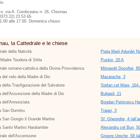
io.
zzo: via A. Corobceanu n. 26, Chisinau
00373 22) 23 53 65
11.00 alle 17.00. Domenica chiuso
nau, la Cattedrale e le chiese
rale della Natività
Piaţa Marii Adunări Na
Madre Teodora di Sihla
Puşkin, 20 A
rale romano-cattolica della Divina Provvidenza
Mitropolit Dosoftei, 8
 del velo della Madre di Dio
Mazarache, 3
 della Trasfigurazione del Salvatore
Ştefan cel Mare, 164 A
 dell'Assunzione della Madre di Dio
Bulgară, 21
 dell'Annunziata
Bogdan Petriceicu Ha
a San Dumitru
Traian, 3
 San Giorgio il Grande Martire
Sf. Gheorghe, 4 (all’a
 Santo Martiro Haralambie
Alexandru cel Bun, 5
rale dell'Ascensione
Grigore Ureche, 58 (al