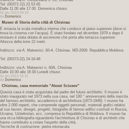
Tel: (00373 22) 23 53 65
Dalle 11.00 alle 17.00. Domenica chiuso
02 giu 2013 09:10
da
Domenico
Museo di Storia della città di Chisinau
È rimasta la scala metallica interna che conduce al piano superiore (dove si
trova la cisterna con l’acqua). È stato fondato nel dicembre 1979 e dopo il
restauro è stata dotata di ascensore che porta alla terrazza superiore.
Altezza della torre 22 metri.
Indirizzo: via A. Mateevici, 60-A. Chisinau. MD-2009. Repubblica Moldova.
Tel: (00373-22) 24-16-48
Indirizzo: via A. Mateevici n. 60A, Chisinau
Dalle 10.00 alle 18.00 Lunedi chiuso
02 giu 2013 16:11
da
Domenico
Chisinau, casa memoriale “Alexei Sciusev”
Questa casa è stata acquistata dal padre del futuro architetto. Il museo è
stato inaugurato nel 1973 nella sua casa, nel 100 ° anniversario della nascita
del famoso architetto, accademico di architettura (1873-1949). I museo ha
oltre 2.000 reperti, che comprende oggetti personali, materiali grafici relativi
al suo lavoro; disegni, progetti, fotografie di famosi edifici costruiti in Russia,
Ucraina, Uzbekistan, ecc, compresa la Repubblica di Moldova. Il museo ha
una ricca bibliografia riguardante l'architettura di Chisinau e di architetti che
hanno contribuito a creare l'aspetto della città.
Tecniche di costruzione: pietra intonacata