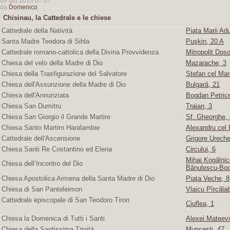
09 giu 2013 07:07
da
Domenico
Chisinau, la Cattedrale e le chiese
Cattedrale della Natività
Piaţa Marii Adu
Santa Madre Teodora di Sihla
Puşkin, 20 A
Cattedrale romano-cattolica della Divina Provvidenza
Mitropolit Doso
Chiesa del velo della Madre di Dio
Mazarache, 3
Chiesa della Trasfigurazione del Salvatore
Ştefan cel Mare
Chiesa dell'Assunzione della Madre di Dio
Bulgară, 21
Chiesa dell'Annunziata
Bogdan Petric
Chiesa San Dumitru
Traian, 3
Chiesa San Giorgio il Grande Martire
Sf. Gheorghe, 4
Chiesa Santo Martiro Haralambie
Alexandru cel 
Cattedrale dell'Ascensione
Grigore Ureche,
Chiesa Santi Re Costantino ed Elena
Circului, 6
Mihai Kogălnice
Chiesa dell’Incontro del Dio
Bănulescu-Bod
Chiesa Apostolica Armena della Santa Madre di Dio
Piaţa Veche, 8
Chiesa di San Panteleimon
Vlaicu Pîrcăla
Cattedrale episcopale di San Teodoro Tiron
Ciuflea, 1
Chiesa la Domenica di Tutti i Santi
Alexei Mateevi
Chiesa della Santissima Trinità
Munceşti, 47