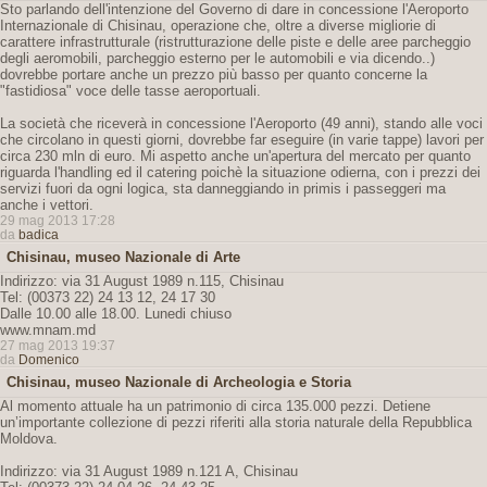
Sto parlando dell'intenzione del Governo di dare in concessione l'Aeroporto
Internazionale di Chisinau, operazione che, oltre a diverse migliorie di
carattere infrastrutturale (ristrutturazione delle piste e delle aree parcheggio
degli aeromobili, parcheggio esterno per le automobili e via dicendo..)
dovrebbe portare anche un prezzo più basso per quanto concerne la
"fastidiosa" voce delle tasse aeroportuali.
La società che riceverà in concessione l'Aeroporto (49 anni), stando alle voci
che circolano in questi giorni, dovrebbe far eseguire (in varie tappe) lavori per
circa 230 mln di euro. Mi aspetto anche un'apertura del mercato per quanto
riguarda l'handling ed il catering poichè la situazione odierna, con i prezzi dei
servizi fuori da ogni logica, sta danneggiando in primis i passeggeri ma
anche i vettori.
29 mag 2013 17:28
da
badica
Chisinau, museo Nazionale di Arte
Indirizzo: via 31 August 1989 n.115, Chisinau
Tel: (00373 22) 24 13 12, 24 17 30
Dalle 10.00 alle 18.00. Lunedi chiuso
www.mnam.md
27 mag 2013 19:37
da
Domenico
Chisinau, museo Nazionale di Archeologia e Storia
Al momento attuale ha un patrimonio di circa 135.000 pezzi. Detiene
un’importante collezione di pezzi riferiti alla storia naturale della Repubblica
Moldova.
Indirizzo: via 31 August 1989 n.121 A, Chisinau