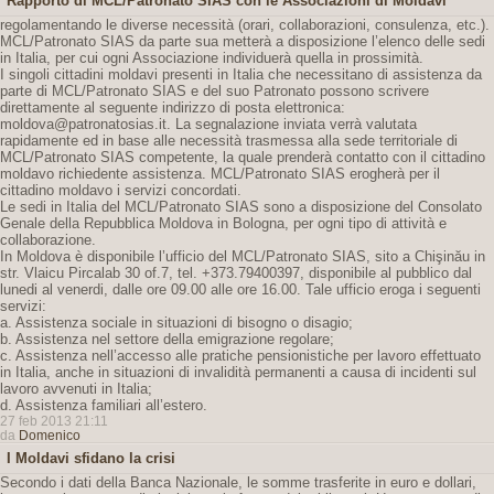
Rapporto di MCL/Patronato SIAS con le Associazioni di Moldavi
regolamentando le diverse necessità (orari, collaborazioni, consulenza, etc.).
MCL/Patronato SIAS da parte sua metterà a disposizione l’elenco delle sedi
in Italia, per cui ogni Associazione individuerà quella in prossimità.
I singoli cittadini moldavi presenti in Italia che necessitano di assistenza da
parte di MCL/Patronato SIAS e del suo Patronato possono scrivere
direttamente al seguente indirizzo di posta elettronica:
moldova@patronatosias.it. La segnalazione inviata verrà valutata
rapidamente ed in base alle necessità trasmessa alla sede territoriale di
MCL/Patronato SIAS competente, la quale prenderà contatto con il cittadino
moldavo richiedente assistenza. MCL/Patronato SIAS erogherà per il
cittadino moldavo i servizi concordati.
Le sedi in Italia del MCL/Patronato SIAS sono a disposizione del Consolato
Genale della Repubblica Moldova in Bologna, per ogni tipo di attività e
collaborazione.
In Moldova è disponibile l’ufficio del MCL/Patronato SIAS, sito a Chişinău in
str. Vlaicu Pircalab 30 of.7, tel. +373.79400397, disponibile al pubblico dal
lunedi al venerdi, dalle ore 09.00 alle ore 16.00. Tale ufficio eroga i seguenti
servizi:
a. Assistenza sociale in situazioni di bisogno o disagio;
b. Assistenza nel settore della emigrazione regolare;
c. Assistenza nell’accesso alle pratiche pensionistiche per lavoro effettuato
in Italia, anche in situazioni di invalidità permanenti a causa di incidenti sul
lavoro avvenuti in Italia;
d. Assistenza familiari all’estero.
27 feb 2013 21:11
da
Domenico
I Moldavi sfidano la crisi
Secondo i dati della Banca Nazionale, le somme trasferite in euro e dollari,