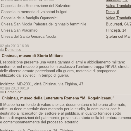
Cappella della Resurrezione del Salvatore
Valea Trandafir
Cappella in memoria di volontari bulgari
Dimo, 6
Cappella della famiglia Oganowici
Valea Trandafir
Chiesa San Nicola Palestra del ginnasio femminile
Bucureşti, 64/2
Chiesa San Vladimiro
Hînceşti, 14
Chiesa del Santo Gerarca Nicola
Ştefan cel Mar
02 giu 2013 16:08
da
Domenico
Chsinau, museo di Storia Militare
L’esposizione presente una vasta gamma di armi e abbigliamento militare:
uniforme, nel museo è presente in esclusiva l’uniforme truppa NKVD, elmetti
delle diverse armate partecipanti alla guerra, materiale di propaganda
utilizzato dai sovietici in tempo di guerra.
Indirizzo: MD-2001, città Chisinau via Tighina, 47.
02 giu 2013 09:19
da
Domenico
Chisinau, museo della Letteratura Romena “M. Kogalniceanu”
Il Museo ha un fondo di valore storico, documentario e letterario affermato,
offre un ricco materiale documentario per la studio, la comunicazione è
destinato ai ricercatori del settore e al pubblico, in quanto fornisce sotto
forma di esposizioni del patrimonio, prove sulla storia della letteratura rumena
e contemporaneamente del processo letterario.
Indirizzo: via A. Corobceanu n. 26, Chisinau