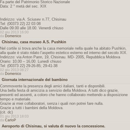
Fa parte del Patrimonio Storico Nazionale
Data: 2 ° metà del sec. XIX
Indirizzo: via A. Sciusev n.77, Chisinau
Tel: (00373 22) 22 03 08
Dalle 09.00 alle 18.00. Venerdi chiuso
02 giu 2013 16:00
da
Domenico
Chisinau, casa museo A.S. Pushkin
Nel cortile si trova anche la casa memoriale nella quale ha abitato Pushkin,
alla quale è stato ridato l’aspetto estetico esterno ed interno del secolo XIX.
Indirizzo: via Anton Pann, 19, Chisinau. MD- 2005, Repubblica Moldova
Orario: 10,00 – 16,00. Lunedì chiuso
Tel: (00373 22) 29-26-85; 29-41-38
02 giu 2013 08:27
da
Domenico
Giornata internazionale del bambino
Commovente la presenza degli amici italiani, tanti e disponibili.
Una bella festa di amicizia a servizio della Moldova. A tutti dico grazie,
presenti ed assenti, a coloro che hanno collaborato mettendo a disposizione
tempo e materiale.
Grazie ai miei collaboratori, senza i quali non potrei fare nulla.
Grazie a tutti i bambini della Moldova.
(cit. dc)
01 giu 2013 18:03
da
CarloP
Aeroporto di Chisinau, si valuta di nuovo la concessione.