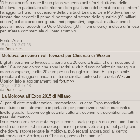
''l'Ue continuerà' a dare il suo pieno sostegno agli sforzi di riforma della
Moldova, in particolare alle riforme della giustizia e del ministero degli interni''
ha aggiunto Fule. In occasione della visita di Leanca, Ue e Moldova hanno
firmato due accordi: il primo di sostegno al settore della giustizia (60 milioni
di euro) e il secondo per gli aiuti nei preparativi, negoziati e attuazione di
possibili nuovi accordi fra Ue e Moldova (30 milioni di euro), inclusa un'intesa
per un'area commerciale di libero scambio.
Fonte: Ansa
15 giu 2013 07:36
da
Domenico
Moldova, arrivano i voli lowcost per Chisinau di Wizzair
Biglietti veramente lowcost, a partire da 20 euro a tratta, che si riducono di
altri 10 euro per coloro che sono iscritti al club discount Wizzair, bagaglio a
mano compreso, e altri 20 euro per un bagaglio in stiva. E' già possibile
prenotare il viaggio di andata e ritorno direttamente sul sito della
Wizzair
.
Ulteriori info e aggiornamenti nel
forum>>
13 giu 2013 17:48
da
Domenico
La Moldova all'Expo 2015 di Milano
Al pari di altre manifestazioni internazionali, questa Expo mondiale,
costituisce uno strumento importante per promuovere i valori nazionali a
livello globale, favorendo gli scambi culturali, economici, scientifici tra tutti i
paesi del mondo.
Da menzionare che questa exposizione si svolge ogni 5 anni,con una durata
media di 6 mesi. Chi intende esprimere il proprio voto sul piu’ bel padiglione
che dovra’ rappresentare la Moldova, può recarsi ancora oggi al centro
internazionale Moldexpo di Chisinau, presso lo stand nr.1.