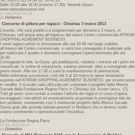
Tel: (00373 22) 24 04 26, 24 43 25
Dalle 10.00 alle 18.00 (inverno 17.00). Venerdi chiuso
www.nationalmuseum.md
27 mag 2013 18:39
da
Domenico
Concorso di pittura per ragazzi - Chisinau 3 marzo 2013
L’evento, che sarà pubblico,è programmato per domenica 3 marzo, in
Chisinau, nell’ampia area all’ingresso del nuovo Centro commerciale ATRIUM
SHOPPING AGREMENT BUSINESS.
I venti ragazzi-artisti si ritroveranno alle ore 10.00 nel luogo stabilito
all’interno del Centro commerciale, e verrà loro consegnato il materiale utile
per realizzare il quadro e dovranno consegnare l’opera terminata alle ore
16.00.
Consegnate le tele, la Giuria, già predisposta, valuterà i vincitori ed i primi tre
classificati, in ordine di valutazione, saranno premiati, oltre a consegnare altri
premi minori. Alle ore 17.00 ci sarà la manifestazione di premiazione.
Nella settimana successiva, cioé dal 3 al 10 marzo,le opere rimarranno
esposte nell’ATRIUM SHOPPING AGREMENT BUSINESS, per essere poste
in vendita. Il ricavato sarà utilizzato per sostenere il progetto della Mensa
Sociale della Fondazione Regina Pacis in Chisinau (str. Avram Iancu, 17).
Tutti gli amici sono invitati a visitare l’attività dei ragazzi in corso d’opera,
incoraggiare i neo-artisti ed eventualmente acquistare le prestigiose tele da
loro prodotte, sostenendo così il meritevole progetto della Mensa Sociale.
Siamo grati alle aziende italiane presenti in Moldova che in diverso modo
stanno sostenendo e sponsorizzando l’iniziativa.
La Fondazione Regina Pacis
27 feb 2013 20:43
da
Domenico