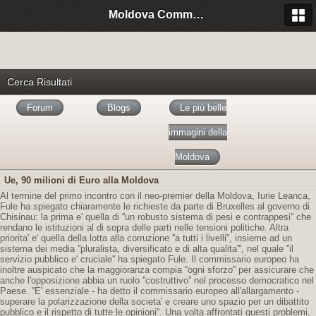
Moldova Community Italia
Cerca Risultati
Forum
Blogs
Le più belle
immagini della
Moldova
Ue, 90 milioni di Euro alla Moldova
Al termine del primo incontro con il neo-premier della Moldova, Iurie Leanca,
Fule ha spiegato chiaramente le richieste da parte di Bruxelles al governo di
Chisinau: la prima e' quella di ''un robusto sistema di pesi e contrappesi'' che
rendano le istituzioni al di sopra delle parti nelle tensioni politiche. Altra
priorita' e' quella della lotta alla corruzione ''a tutti i livelli'', insieme ad un
sistema dei media ''pluralista, diversificato e di alta qualita''', nel quale ''il
servizio pubblico e' cruciale'' ha spiegato Fule. Il commissario europeo ha
inoltre auspicato che la maggioranza compia ''ogni sforzo'' per assicurare che
anche l'opposizione abbia un ruolo ''costruttivo'' nel processo democratico nel
Paese. ''E' essenziale - ha detto il commissario europeo all'allargamento -
superare la polarizzazione della societa' e creare uno spazio per un dibattito
pubblico e il rispetto di tutte le opinioni''. Una volta affrontati questi problemi,