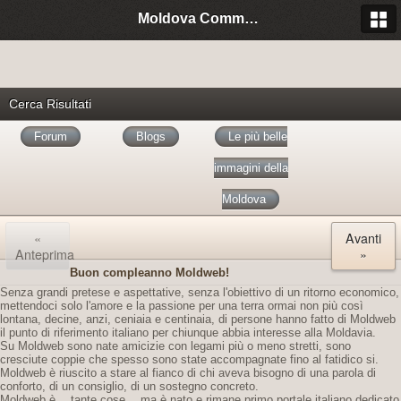
Moldova Community Italia
Cerca Risultati
Forum
Blogs
Le più belle
immagini della
Moldova
«
Avanti
Anteprima
»
Buon compleanno Moldweb!
Senza grandi pretese e aspettative, senza l'obiettivo di un ritorno economico,
mettendoci solo l'amore e la passione per una terra ormai non più così
lontana, decine, anzi, ceniaia e centinaia, di persone hanno fatto di Moldweb
il punto di riferimento italiano per chiunque abbia interesse alla Moldavia.
Su Moldweb sono nate amicizie con legami più o meno stretti, sono
cresciute coppie che spesso sono state accompagnate fino al fatidico si.
Moldweb è riuscito a stare al fianco di chi aveva bisogno di una parola di
conforto, di un consiglio, di un sostegno concreto.
Moldweb è… tante cose… ma è nato e rimane primo portale italiano dedicato