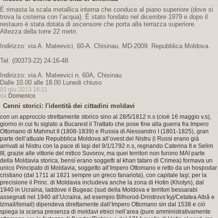
È rimasta la scala metallica interna che conduce al piano superiore (dove si
trova la cisterna con l’acqua). È stato fondato nel dicembre 1979 e dopo il
restauro è stata dotata di ascensore che porta alla terrazza superiore.
Altezza della torre 22 metri.
Indirizzo: via A. Mateevici, 60-A. Chisinau. MD-2009. Repubblica Moldova.
Tel: (00373-22) 24-16-48
Indirizzo: via A. Mateevici n. 60A, Chisinau
Dalle 10.00 alle 18.00 Lunedi chiuso
02 giu 2013 16:11
da
Domenico
Cenni storici: l'identità dei cittadini moldavi
con un approccio strettamente storico sino al 28/5/1812 n.s (cioè 16 maggio v.s),
giorno in cui fu siglato a Bucarest il Trattato che pose fine alla guerra fra Impero
Ottomano di Mahmut II (1808-1839) e Russia di Alessandro I (1801-1825), gran
parte dell’attuale Repubblica Moldova all’ovest del Nistru (i Russi erano già
arrivati al Nistru con la pace di Iaşi del 9/1/1792 n.s, regnando Caterina II e Selim
III, grazie alle vittorie del mitico Suvorov, ma quei territori non furono MAI parte
della Moldavia storica, bensì erano soggetti al khan tataro di Crimea) formava un
unico Principato di Moldavia, soggetto all’Impero Ottomano e retto da un hospodar
cristiano (dal 1711 al 1821 sempre un greco fanariota), con capitale Iaşi; per la
precisione il Princ. di Moldavia includeva anche la zona di Hotin (Khotyn), dal
1940 in Ucraina, laddove il Bugeac (sud della Moldova e territori bessarabi
assegnati nel 1940 all’Ucraina, ad esempio Bilhorod-Dnistrovs’kyj/Cetatea Albă e
Izmaïl/Ismail) dipendeva direttamente dall’Impero Ottomano sin dal 1538 e ciò
spiega la scarsa presenza di moldavi etnici nell’area (pure amministrativamente