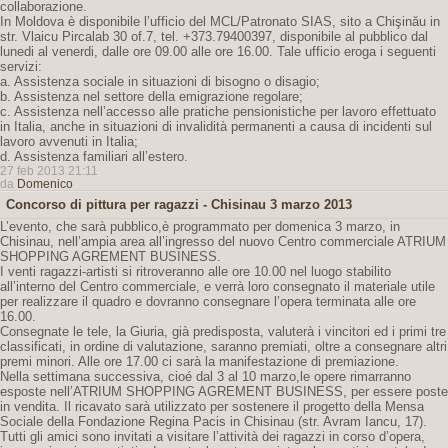
collaborazione.
In Moldova è disponibile l’ufficio del MCL/Patronato SIAS, sito a Chişinău in
str. Vlaicu Pircalab 30 of.7, tel. +373.79400397, disponibile al pubblico dal
lunedi al venerdi, dalle ore 09.00 alle ore 16.00. Tale ufficio eroga i seguenti
servizi:
a. Assistenza sociale in situazioni di bisogno o disagio;
b. Assistenza nel settore della emigrazione regolare;
c. Assistenza nell’accesso alle pratiche pensionistiche per lavoro effettuato
in Italia, anche in situazioni di invalidità permanenti a causa di incidenti sul
lavoro avvenuti in Italia;
d. Assistenza familiari all’estero.
27 feb 2013 21:11
da
Domenico
Concorso di pittura per ragazzi - Chisinau 3 marzo 2013
L’evento, che sarà pubblico,è programmato per domenica 3 marzo, in
Chisinau, nell’ampia area all’ingresso del nuovo Centro commerciale ATRIUM
SHOPPING AGREMENT BUSINESS.
I venti ragazzi-artisti si ritroveranno alle ore 10.00 nel luogo stabilito
all’interno del Centro commerciale, e verrà loro consegnato il materiale utile
per realizzare il quadro e dovranno consegnare l’opera terminata alle ore
16.00.
Consegnate le tele, la Giuria, già predisposta, valuterà i vincitori ed i primi tre
classificati, in ordine di valutazione, saranno premiati, oltre a consegnare altri
premi minori. Alle ore 17.00 ci sarà la manifestazione di premiazione.
Nella settimana successiva, cioé dal 3 al 10 marzo,le opere rimarranno
esposte nell’ATRIUM SHOPPING AGREMENT BUSINESS, per essere poste
in vendita. Il ricavato sarà utilizzato per sostenere il progetto della Mensa
Sociale della Fondazione Regina Pacis in Chisinau (str. Avram Iancu, 17).
Tutti gli amici sono invitati a visitare l’attività dei ragazzi in corso d’opera,