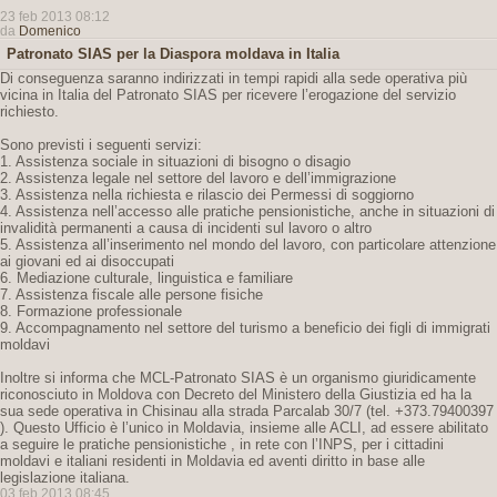
23 feb 2013 08:12
da
Domenico
Patronato SIAS per la Diaspora moldava in Italia
Di conseguenza saranno indirizzati in tempi rapidi alla sede operativa più
vicina in Italia del Patronato SIAS per ricevere l’erogazione del servizio
richiesto.
Sono previsti i seguenti servizi:
1. Assistenza sociale in situazioni di bisogno o disagio
2. Assistenza legale nel settore del lavoro e dell’immigrazione
3. Assistenza nella richiesta e rilascio dei Permessi di soggiorno
4. Assistenza nell’accesso alle pratiche pensionistiche, anche in situazioni di
invalidità permanenti a causa di incidenti sul lavoro o altro
5. Assistenza all’inserimento nel mondo del lavoro, con particolare attenzione
ai giovani ed ai disoccupati
6. Mediazione culturale, linguistica e familiare
7. Assistenza fiscale alle persone fisiche
8. Formazione professionale
9. Accompagnamento nel settore del turismo a beneficio dei figli di immigrati
moldavi
Inoltre si informa che MCL-Patronato SIAS è un organismo giuridicamente
riconosciuto in Moldova con Decreto del Ministero della Giustizia ed ha la
sua sede operativa in Chisinau alla strada Parcalab 30/7 (tel. +373.79400397
). Questo Ufficio è l’unico in Moldavia, insieme alle ACLI, ad essere abilitato
a seguire le pratiche pensionistiche , in rete con l’INPS, per i cittadini
moldavi e italiani residenti in Moldavia ed aventi diritto in base alle
legislazione italiana.
03 feb 2013 08:45