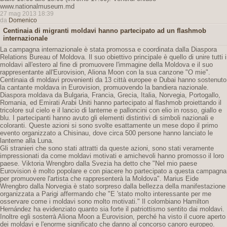
www.nationalmuseum.md
27 mag 2013 18:39
da
Domenico
Centinaia di migranti moldavi hanno partecipato ad un flashmob
internazionale
La campagna internazionale è stata promossa e coordinata dalla Diaspora
Relations Bureau of Moldova. Il suo obiettivo principale è quello di unire tutti i
moldavi all'estero al fine di promuovere l'immagine della Moldova e il suo
rappresentante all'Eurovision, Aliona Moon con la sua canzone "O mie".
Centinaia di moldavi provenienti da 13 città europee e Dubai hanno sostenuto
la cantante moldava in Eurovision, promuovendo la bandiera nazionale.
Diaspora moldava da Bulgaria, Francia, Grecia, Italia, Norvegia, Portogallo,
Romania, ed Emirati Arabi Uniti hanno partecipato al flashmob proiettando il
tricolore sul cielo e il lancio di lanterne e palloncini con elio in rosso, giallo e
blu. I partecipanti hanno avuto gli elementi distintivi di simboli nazionali e
coloranti. Queste azioni si sono svolte esattamente un mese dopo il primo
evento organizzato a Chisinau, dove circa 500 persone hanno lanciato le
lanterne alla Luna.
Gli stranieri che sono stati attratti da queste azioni, sono stati veramente
impressionati da come moldavi motivati ​​e amichevoli hanno promosso il loro
paese. Viktoria Wrengbro dalla Svezia ha detto che "Nel mio paese
Eurovision è molto popolare e con piacere ho partecipato a questa campagna
per promuovere l'artista che rappresenterà la Moldova". Marius Eide
Wrengbro dalla Norvegia è stato sorpreso dalla bellezza della manifestazione
organizzata a Parigi affermando che "E 'stato molto interessante per me
osservare come i moldavi sono molto motivati." Il colombiano Hamilton
Hernández ha evidenziato quanto sia forte il patriottismo sentito dai moldavi.
Inoltre egli sosterrà Aliona Moon a Eurovision, perché ha visto il cuore aperto
dei moldavi e l'enorme significato che danno al concorso canoro europeo.