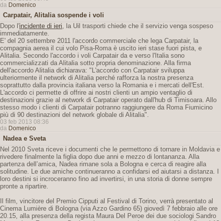
da
Domenico
Carpatair, Alitalia sospende i voli
Dopo l'
incidente di ieri
, la Uil trasporti chiede che il servizio venga sospeso
immediatamente.
E' del 20 settembre 2011 l'accordo commerciale che lega Carpatair, la
compagnia aerea il cui volo Pisa-Roma è uscito ieri stase fuori pista, e
Alitalia. Secondo l'accordo i voli Carpatair da e verso l'Italia sono
commercializzati da Alitalia sotto propria denominazione. Alla firma
dell'accordo Alitalia dichiarava: "L'accordo con Carpatair sviluppa
ulteriormente il network di Alitalia perché rafforza la nostra presenza
soprattutto dalla provincia italiana verso la Romania e i mercati dell'Est.
L'accordo ci permette di offrire ai nostri clienti un ampio ventaglio di
destinazioni grazie al network di Carpatair operato dall'hub di Timisoara. Allo
stesso modo i clienti di Carpatair potranno raggiungere da Roma Fiumicino
più di 90 destinazioni del network globale di Alitalia".
03 feb 2013 08:36
da
Domenico
Nadea e Sveta
Nel 2010 Sveta riceve i documenti che le permettono di tornare in Moldavia e
rivedere finalmente la figlia dopo due anni e mezzo di lontananza. Alla
partenza dell’amica, Nadea rimane sola a Bologna e cerca di reagire alla
solitudine. Le due amiche continueranno a confidarsi ed aiutarsi a distanza. I
loro destini si incroceranno fino ad invertirsi, in una storia di donne sempre
pronte a ripartire.
Il film, vincitore del Premio Cipputi al Festival di Torino, verrà presentato al
Cinema Lumière di Bologna (via Azzo Gardino 65) giovedì 7 febbraio alle ore
20.15, alla presenza della regista Maura Del Peroe dei due sociologi Sandro