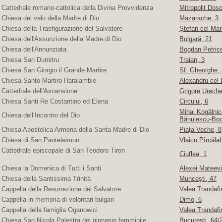
Cattedrale romano-cattolica della Divina Provvidenza
Mitropolit Doso
Chiesa del velo della Madre di Dio
Mazarache, 3
Chiesa della Trasfigurazione del Salvatore
Ştefan cel Mare
Chiesa dell'Assunzione della Madre di Dio
Bulgară, 21
Chiesa dell'Annunziata
Bogdan Petric
Chiesa San Dumitru
Traian, 3
Chiesa San Giorgio il Grande Martire
Sf. Gheorghe, 4
Chiesa Santo Martiro Haralambie
Alexandru cel 
Cattedrale dell'Ascensione
Grigore Ureche,
Chiesa Santi Re Costantino ed Elena
Circului, 6
Mihai Kogălnice
Chiesa dell’Incontro del Dio
Bănulescu-Bod
Chiesa Apostolica Armena della Santa Madre di Dio
Piaţa Veche, 8
Chiesa di San Panteleimon
Vlaicu Pîrcăla
Cattedrale episcopale di San Teodoro Tiron
Ciuflea, 1
Chiesa la Domenica di Tutti i Santi
Alexei Mateevi
Chiesa della Santissima Trinità
Munceşti, 47
Cappella della Resurrezione del Salvatore
Valea Trandafir
Cappella in memoria di volontari bulgari
Dimo, 6
Cappella della famiglia Oganowici
Valea Trandafir
Chiesa San Nicola Palestra del ginnasio femminile
Bucureşti, 64/2