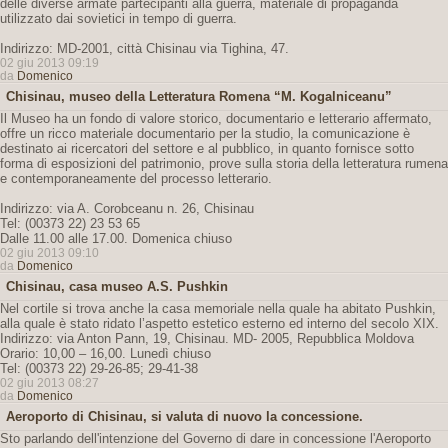
delle diverse armate partecipanti alla guerra, materiale di propaganda
utilizzato dai sovietici in tempo di guerra.
Indirizzo: MD-2001, città Chisinau via Tighina, 47.
02 giu 2013 09:19
da
Domenico
Chisinau, museo della Letteratura Romena “M. Kogalniceanu”
Il Museo ha un fondo di valore storico, documentario e letterario affermato,
offre un ricco materiale documentario per la studio, la comunicazione è
destinato ai ricercatori del settore e al pubblico, in quanto fornisce sotto
forma di esposizioni del patrimonio, prove sulla storia della letteratura rumena
e contemporaneamente del processo letterario.
Indirizzo: via A. Corobceanu n. 26, Chisinau
Tel: (00373 22) 23 53 65
Dalle 11.00 alle 17.00. Domenica chiuso
02 giu 2013 09:10
da
Domenico
Chisinau, casa museo A.S. Pushkin
Nel cortile si trova anche la casa memoriale nella quale ha abitato Pushkin,
alla quale è stato ridato l’aspetto estetico esterno ed interno del secolo XIX.
Indirizzo: via Anton Pann, 19, Chisinau. MD- 2005, Repubblica Moldova
Orario: 10,00 – 16,00. Lunedì chiuso
Tel: (00373 22) 29-26-85; 29-41-38
02 giu 2013 08:27
da
Domenico
Aeroporto di Chisinau, si valuta di nuovo la concessione.
Sto parlando dell'intenzione del Governo di dare in concessione l'Aeroporto