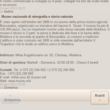
Il centro commerciale si sviluppa su 4 piani, collegati fra loro da scale mobili
e ascensori.
24 gen 2013 18:27
da
badica
Museo nazionale di etnografia e storia naturale
È stato aperto nell'ottobre del 1889 in occasione della prima mostra agricola
Bessarabia, organizzato su iniziativa del barone A. Stuart. Il museo ha più di
135.000 pezzi, tra cui importanti mostre sulla storia naturale della Moldova. Il
museo è diviso in 2 parti: la prima è dedicata alla flora e la fauna della
Moldova e la seconda al popolo di Bessarabia, ai costumi e tradizioni.
L'edificio è stato costruito nel 1905 in stile orientale dall'architetto V.
Tsigankov che lo rende un edificio unico in Moldova.
Indirizzo:
Mihai Kogalniceanu str. 82, Chisinau, Moldova.
Orari di apertura:
Martedì - Domenica: 10:00-18:00 - Chiuso il lunedì
Contatti
: Tel: (+373 22) 244 002 / (+373 22) 240 056
Fax: +373 (22) 238 848
E-mail: mihai.ursu @ muzeu.md
Web: www.muzeu.md
20 gen 2013 15:45
da
Domenico
«
Avanti
Anteprima
»