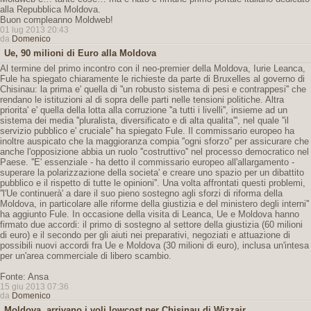
alla Repubblica Moldova.
Buon compleanno Moldweb!
01 lug 2013 20:43
da
Domenico
Ue, 90 milioni di Euro alla Moldova
Al termine del primo incontro con il neo-premier della Moldova, Iurie Leanca,
Fule ha spiegato chiaramente le richieste da parte di Bruxelles al governo di
Chisinau: la prima e' quella di ''un robusto sistema di pesi e contrappesi'' che
rendano le istituzioni al di sopra delle parti nelle tensioni politiche. Altra
priorita' e' quella della lotta alla corruzione ''a tutti i livelli'', insieme ad un
sistema dei media ''pluralista, diversificato e di alta qualita''', nel quale ''il
servizio pubblico e' cruciale'' ha spiegato Fule. Il commissario europeo ha
inoltre auspicato che la maggioranza compia ''ogni sforzo'' per assicurare che
anche l'opposizione abbia un ruolo ''costruttivo'' nel processo democratico nel
Paese. ''E' essenziale - ha detto il commissario europeo all'allargamento -
superare la polarizzazione della societa' e creare uno spazio per un dibattito
pubblico e il rispetto di tutte le opinioni''. Una volta affrontati questi problemi,
''l'Ue continuerà' a dare il suo pieno sostegno agli sforzi di riforma della
Moldova, in particolare alle riforme della giustizia e del ministero degli interni''
ha aggiunto Fule. In occasione della visita di Leanca, Ue e Moldova hanno
firmato due accordi: il primo di sostegno al settore della giustizia (60 milioni
di euro) e il secondo per gli aiuti nei preparativi, negoziati e attuazione di
possibili nuovi accordi fra Ue e Moldova (30 milioni di euro), inclusa un'intesa
per un'area commerciale di libero scambio.
Fonte: Ansa
15 giu 2013 07:36
da
Domenico
Moldova, arrivano i voli lowcost per Chisinau di Wizzair