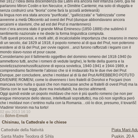
nel 1812 l’idea della discendenza dai Latini era ancora nell’infanzia (vero, già ne
parlarono Miron Costin e Ion Neculce, e Dimitrie Cantemir, ma solo di sfuggita e
senza costruirci una “teoria” come farà la şcoală ardeleană)
la lingua non era stata ancora “purificata”, “gallicizzata” e “latinizzata” come
avvenne a metà Ottocento ad ovest del Prut (dunque abbondavano ancora
arcaismi e slavismi, che ad est del Prut si mantennero)
non c’era ancora stato il grande Mihai Eminescu (1850-1889) che sublimò il
sentimento nazionale e ne diede la forma linguistica compiuta.
Tutti questi processi, e molti altri, di incalcolabile importanza che crearono in meno
di un secolo, dal 1829 al 1918, il popolo romeno al di qua del Prut, non poterono
esistere al di là del Prut, per ovvie ragioni…anzi furono rafforzati i legami con il
mondo slavo-russo et pour cause.
Consideriamo poi il fallimento oggettivo del dominio romeno del 1918-1940 (lo
ammettono tutti, anche i romeni di vedute larghe), le ferite della guerra e la
sovietizzazione/russificazione di epoca sovietica, 1940-1941 e 1944-1989, e
comprendiamo facilmente l’abisso che si è instaurato fra le due rive del Prut
Dunque, per concludere, anche i moldavi al di là del Prut AVREBBERO POTUTO
DIVENIRE ROMENI, come lo divennero i loro fratelli di Dorohoi e Focşani (non
mancava loro nulla o quasi che non mancasse anche ai fratelli di ovest Prut) ma la
Storia con le sue leggi, dure ma ineluttabili, ha deciso altrimenti.
Oggi quindi esiste un popolo moldavo che non è più quello romeno (se non per
esigue minoranze dello stesso, intellettuali soprattutto), ma ciò non significa però
che i moldavi non c’entrino nulla con la Romania…ciò lo dice, presumo, il tovarišč
Vladimir Voronin ma ha torto!
02 giu 2013 16:10
da
Böhm-Ermolli
Chisinau, la Cattedrale e le chiese
Cattedrale della Natività
Piaţa Marii Adu
Santa Madre Teodora di Sihla
Puşkin, 20 A