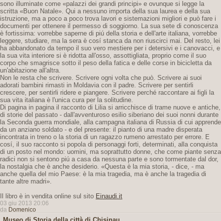
sono illuminate come «palazzi dei grandi principi» e ovunque si legge la
scritta «Buon Natale». Qui a nessuno importa della sua laurea e della sua
istruzione, ma a poco a poco trova lavori e sistemazioni migliori e può fare i
documenti per ottenere il permesso di soggiorno. La sua sete di conoscenza
è fortissima: vorrebbe saperne di piú della storia e dell'arte italiana, vorrebbe
leggere, studiare, ma la sera è cosí stanca da non riuscirci mai. Del resto, lei
ha abbandonato da tempo il suo vero mestiere per i detersivi e i canovacci, e
la sua vita interiore si è ridotta all'osso, assottigliata, proprio come il suo
corpo che smagrisce sotto il peso della fatica e delle corse in bicicletta da
un'abitazione all'altra.
Non le resta che scrivere. Scrivere ogni volta che può. Scrivere ai suoi
adorati bambini rimasti in Moldavia con il padre. Scrivere per sentirli
crescere, per sentirli ridere e piangere. Scrivere perché raccontare ai figli la
sua vita italiana è l'unica cura per la solitudine.
Di pagina in pagina il racconto di Lilia si arricchisce di trame nuove e antiche,
di storie del passato - dall'avventuroso esilio siberiano dei suoi nonni durante
la Seconda guerra mondiale, alla campagna italiana di Russia di cui apprende
da un anziano soldato - e del presente: il pianto di una madre disperata
incontrata in treno o la storia di un ragazzo rumeno arrestato per errore. E
cosí, il suo racconto si popola di personaggi forti, determinati, alla conquista
di un posto nel mondo: uomini, ma soprattutto donne, che come piante senza
radici non si sentono piú a casa da nessuna parte e sono tormentate dal dor,
la nostalgia che è anche desiderio. «Questa è la mia storia, - dice, - ma
anche quella del mio Paese: è la mia tragedia, ma è anche la tragedia di
tante altre madri».
Il libro è in vendita online sul sito
Einaudi.it
03 giu 2013 20:06
da
Domenico
Museo di Storia della città di Chisinau