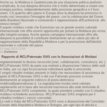
Anche se, la Moldova è caratterizzata da una situazione politica piuttosto
complicata, la sua diaspora dimostra che è molto determinata a creare una
sinergia positiva, indipendentemente dalla posizione geografica e il fuso
orario. C'è qualche altro paese in Europa dove la diaspora ha promosso in
modo così innovativo l'immagine del paese, con la celebrazione del Giorno
della Bandiera Nazionale e sostenendo il rappresentante all'Eurofestival, allo
stesso tempo?
Il popolo moldavo crede che Eurovision sia un grande evento culturale
internazionale che offre enormi opportunità per portare la Moldavia più vicina
alla integrità europea. Anche questa campagna internazionale offre alla
diaspora la possibilità di contribuire direttamente ad un valore più alto di
rappresentante della Repubblica Moldova e per la promozione dell'identità
nazionale e culturale del paese.
01 mag 2013 13:49
da
Domenico
Rapporto di MCL/Patronato SIAS con le Associazioni di Moldavi
regolamentando le diverse necessità (orari, collaborazioni, consulenza, etc.).
MCL/Patronato SIAS da parte sua metterà a disposizione l’elenco delle sedi
in Italia, per cui ogni Associazione individuerà quella in prossimità.
I singoli cittadini moldavi presenti in Italia che necessitano di assistenza da
parte di MCL/Patronato SIAS e del suo Patronato possono scrivere
direttamente al seguente indirizzo di posta elettronica:
moldova@patronatosias.it. La segnalazione inviata verrà valutata
rapidamente ed in base alle necessità trasmessa alla sede territoriale di
MCL/Patronato SIAS competente, la quale prenderà contatto con il cittadino
moldavo richiedente assistenza. MCL/Patronato SIAS erogherà per il
cittadino moldavo i servizi concordati.
Le sedi in Italia del MCL/Patronato SIAS sono a disposizione del Consolato
Genale della Repubblica Moldova in Bologna, per ogni tipo di attività e