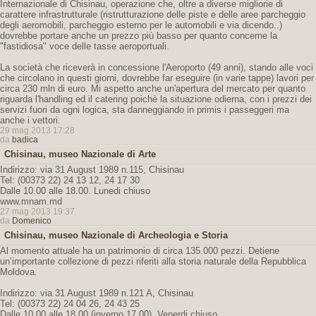
Internazionale di Chisinau, operazione che, oltre a diverse migliorie di
carattere infrastrutturale (ristrutturazione delle piste e delle aree parcheggio
degli aeromobili, parcheggio esterno per le automobili e via dicendo..)
dovrebbe portare anche un prezzo più basso per quanto concerne la
"fastidiosa" voce delle tasse aeroportuali.
La società che riceverà in concessione l'Aeroporto (49 anni), stando alle voci
che circolano in questi giorni, dovrebbe far eseguire (in varie tappe) lavori per
circa 230 mln di euro. Mi aspetto anche un'apertura del mercato per quanto
riguarda l'handling ed il catering poichè la situazione odierna, con i prezzi dei
servizi fuori da ogni logica, sta danneggiando in primis i passeggeri ma
anche i vettori.
29 mag 2013 17:28
da
badica
Chisinau, museo Nazionale di Arte
Indirizzo: via 31 August 1989 n.115, Chisinau
Tel: (00373 22) 24 13 12, 24 17 30
Dalle 10.00 alle 18.00. Lunedi chiuso
www.mnam.md
27 mag 2013 19:37
da
Domenico
Chisinau, museo Nazionale di Archeologia e Storia
Al momento attuale ha un patrimonio di circa 135.000 pezzi. Detiene
un’importante collezione di pezzi riferiti alla storia naturale della Repubblica
Moldova.
Indirizzo: via 31 August 1989 n.121 A, Chisinau
Tel: (00373 22) 24 04 26, 24 43 25
Dalle 10.00 alle 18.00 (inverno 17.00). Venerdi chiuso