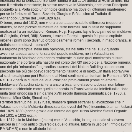
ottomana era la fortezza di Bender/Tighina e dal 1714 quella di Hotin al nord, ma
non il territorio circostante; lo stesso avveniva in Valacchia, anch’esso Principato
soggetto alla Porta sotto un principe cristiano ma dove gli ottomani mantennero
per sé le fortezze di Turnu Severin, Giurgiu e Brăila, sino al Trattato di
Adrianopoli/Edirne del 14/9/1829 n.s).
Orbene, prma del 1812, non vi era alcuna apprezzabile differenza (neppure in
dialetto, se non piccole sfumature del tutto normali..noi in Italia ne sappiamo
qualcosa) fra un moldavo di Roman, Huşi, Paşcani, Iaşi e Botoşani ed un moldavo
di Chişinău, Orhei, Bălţi, Soroca, Leova e Floreşti…questo è il punto capitale
orbene i primi sono divenuti orgogliosamente romeni i secondi, in maggioranza, si
definiscono moldavi…perché?
La ragione precipua, nella mia opinione, sta nel fatto che nel 1812 quando
avvenne la separazione forzata del popolo moldavo, né in Valacchia né
tantomeno in Moldavia era ancora realmente iniziato quel movimento cultural-
nazionale che porterà alla nascita nel corso del XIX secolo della Nazione romena,
uno dei più “miracolosi” e grandiosi successi del Nation Building ottocentesco
(secondo me più del coevo Risorgimento italiano..e di molto…in Italia sopravvive
al sud nostalgismo per i Borboni e al Nord sentimenti antiunitari, in Romania NO !).
Nel 1812 però la cultura dei due Principati proto-romeni (come chiamerei
Moldavia e Valacchia storici) era ancora bizantino-slavo-ortodossa, non latino-
romeno-occidentale come quella elaborata in Transilvania da intellettuali di fede
unita (non ortodossa !) sin da fine XVIII secolo (famosa grammatica del 1780, a
Vienna, Micu Klein, Şincai ecc).
I territori divenuti nel 1812 russi, rimasero quindi estranei all’evoluzione che in
Valacchia e nella Moldavia dimezzata (ad ovest del Prut) incominciò a manifestarsi
dal 1829-1830 (anche grazie alle riforme del gen. russo Kiselev, Statuti Organici
del 1831 e 1832 ecc..).
Nel 1812, sia in Moldavia (intera) che in Valacchia, la lingua locale si scriveva
ancora in cirillico antico (diverso da quello attuale, tuttora in uso per il “moldavo” in
RMN/PMR) e non in alfabeto latino