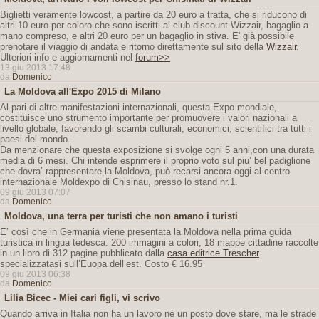
Biglietti veramente lowcost, a partire da 20 euro a tratta, che si riducono di
altri 10 euro per coloro che sono iscritti al club discount Wizzair, bagaglio a
mano compreso, e altri 20 euro per un bagaglio in stiva. E' già possibile
prenotare il viaggio di andata e ritorno direttamente sul sito della
Wizzair
.
Ulteriori info e aggiornamenti nel
forum>>
13 giu 2013 17:48
da
Domenico
La Moldova all'Expo 2015 di Milano
Al pari di altre manifestazioni internazionali, questa Expo mondiale,
costituisce uno strumento importante per promuovere i valori nazionali a
livello globale, favorendo gli scambi culturali, economici, scientifici tra tutti i
paesi del mondo.
Da menzionare che questa exposizione si svolge ogni 5 anni,con una durata
media di 6 mesi. Chi intende esprimere il proprio voto sul piu’ bel padiglione
che dovra’ rappresentare la Moldova, può recarsi ancora oggi al centro
internazionale Moldexpo di Chisinau, presso lo stand nr.1.
09 giu 2013 07:07
da
Domenico
Moldova, una terra per turisti che non amano i turisti
E’ così che in Germania viene presentata la Moldova nella prima guida
turistica in lingua tedesca. 200 immagini a colori, 18 mappe cittadine raccolte
in un libro di 312 pagine pubblicato dalla
casa editrice Trescher
specializzatasi sull’Euopa dell’est. Costo € 16.95
09 giu 2013 06:38
da
Domenico
Lilia Bicec - Miei cari figli, vi scrivo
Quando arriva in Italia non ha un lavoro né un posto dove stare, ma le strade