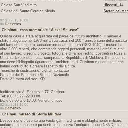
Chiesa San Vladimiro
Hînceşti, 14
Chiesa del Santo Gerarca Nicola
Ştefan cel Mar
02 giu 2013 16:08
da
Domenico
Chisinau, casa memoriale “Alexei Sciusev”
Questa casa è stata acquistata dal padre del futuro architetto. Il museo è
stato inaugurato nel 1973 nella sua casa, nel 100 ° anniversario della nascita
del famoso architetto, accademico di architettura (1873-1949). I museo ha
oltre 2.000 reperti, che comprende oggetti personali, materiali grafici relativi
al suo lavoro; disegni, progetti, fotografie di famosi edifici costruiti in Russia,
Ucraina, Uzbekistan, ecc, compresa la Repubblica di Moldova. Il museo ha
una ricca bibliografia riguardante l'architettura di Chisinau e di architetti che
hanno contribuito a creare l'aspetto della città.
Tecniche di costruzione: pietra intonacata
Fa parte del Patrimonio Storico Nazionale
Data: 2 ° metà del sec. XIX
Indirizzo: via A. Sciusev n.77, Chisinau
Tel: (00373 22) 22 03 08
Dalle 09.00 alle 18.00. Venerdi chiuso
02 giu 2013 16:00
da
Domenico
Chsinau, museo di Storia Militare
L’esposizione presente una vasta gamma di armi e abbigliamento militare:
uniforme, nel museo è presente in esclusiva l’uniforme truppa NKVD, elmetti