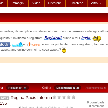
ads
Immagini
Video
Ristoranti
Biblioteca
Altro
edere, da semplice visitatore del forum non ti è permesso interagire attiva
Registrati
login
questo ti invitiamo a registrarti!
subito o fai il
.
,
o
è ancora più facile! Senza registrarti, fai dirett
 aspettiamo online con noi, tu cosa aspetti?
per
Ordina
Relevancy
Discendente (z-a)
Ascendente (a-z)
Regina Pacis Informa
LDAVIA
9 downloads
 135
0 commenti
Moldavia
,
Moldova
,
Chisinau
e 1 di piu'...