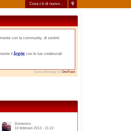
Cosa c'è di nuovo...
mente con la community, di sentirti
login
amente il
con le tue credenziali
Guest Message by
DevFuse
Domenico
10 febbraio 2013 - 21:22