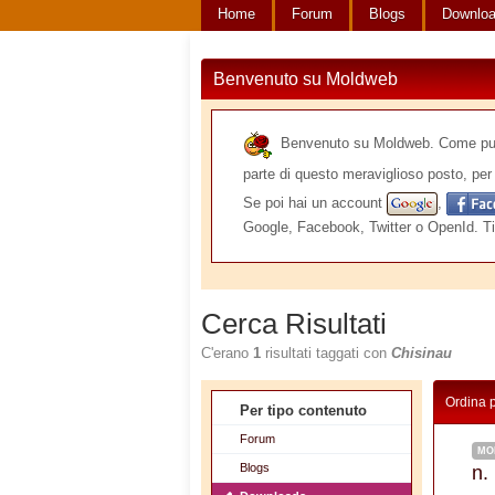
Home
Forum
Blogs
Downlo
Benvenuto su Moldweb
Benvenuto su Moldweb. Come puoi v
parte di questo meraviglioso posto, per 
Se poi hai un account
,
Google, Facebook, Twitter o OpenId. Ti
Cerca Risultati
C'erano
1
risultati taggati con
Chisinau
Ordina 
Per tipo contenuto
Forum
MO
Blogs
n.