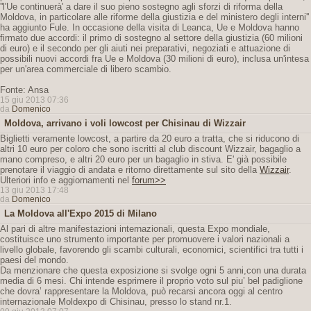
''l'Ue continuerà' a dare il suo pieno sostegno agli sforzi di riforma della
Moldova, in particolare alle riforme della giustizia e del ministero degli interni''
ha aggiunto Fule. In occasione della visita di Leanca, Ue e Moldova hanno
firmato due accordi: il primo di sostegno al settore della giustizia (60 milioni
di euro) e il secondo per gli aiuti nei preparativi, negoziati e attuazione di
possibili nuovi accordi fra Ue e Moldova (30 milioni di euro), inclusa un'intesa
per un'area commerciale di libero scambio.
Fonte: Ansa
15 giu 2013 07:36
da
Domenico
Moldova, arrivano i voli lowcost per Chisinau di Wizzair
Biglietti veramente lowcost, a partire da 20 euro a tratta, che si riducono di
altri 10 euro per coloro che sono iscritti al club discount Wizzair, bagaglio a
mano compreso, e altri 20 euro per un bagaglio in stiva. E' già possibile
prenotare il viaggio di andata e ritorno direttamente sul sito della
Wizzair
.
Ulteriori info e aggiornamenti nel
forum>>
13 giu 2013 17:48
da
Domenico
La Moldova all'Expo 2015 di Milano
Al pari di altre manifestazioni internazionali, questa Expo mondiale,
costituisce uno strumento importante per promuovere i valori nazionali a
livello globale, favorendo gli scambi culturali, economici, scientifici tra tutti i
paesi del mondo.
Da menzionare che questa exposizione si svolge ogni 5 anni,con una durata
media di 6 mesi. Chi intende esprimere il proprio voto sul piu’ bel padiglione
che dovra’ rappresentare la Moldova, può recarsi ancora oggi al centro
internazionale Moldexpo di Chisinau, presso lo stand nr.1.