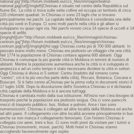
national.jpg"]http://forum.moldweb.eu/ccs_files/immagini/teatrul-
national.jpg[/url][/imgleft]Chisinau è situato nel centro della Repubblica sul
fiume Bic. La città si trova sulle sette colline ed occupa un territorio di circa
120 chilometri quadrati. In Chisinau ci sono 23 laghi che si trovano
principalmente nei parchi. La capitale della Moldova è considerata una delle
città più verdi in Europa. Ci sono molti parchi nella città e gli alberi si
sviluppano su quasi ogni via. Nei parchi vivono circa 14 specie di uccelli e 14
specie di anfibi.
[imgright][url="http://forum.moldweb.eu/ccs_files/immagini/chisinau-
centrum.jpg"]http://forum.moldweb.eu/ccs_files/immagini/chisinau-
centrum.jpg[/url][/imgright]Ad oggi Chisinau conta più di 700 000 abitanti. In
passato erano molto meno. Chisinau era piuttosto un villaggio che una città.
Nel 1774 la popolazione di Chisinau contava appena 600 abitanti. Oggi
Chisinau è comunque la più grande città in Moldova in termini di numero di
abitanti. Mentre la popolazione aumentava anche la città si è sviluppata in
ampiezza e ad un certo tempo è stato necessario dividere la città in settori.
Oggi Chisinau è divisa in 5 settori: Centru (tradotto dal romeno come
"centro"; ciò è la più vecchia parte della città), Riscani, Botanica, Ciocana e
Buiucani. Si è fatto cenno aChisinau per la prima volta in documenti storici il
17 luglio 1436. Dopo la dissoluzione dell'e Sovietica Chisinau si è dichiarata
città capitale della Moldova e lo è ancora tutt'oggi.
Chisinau è cambiata molto dalla sua istituzione. All'inizio non c'era bisogno di
trasporto poiché la popolazioni era piuttosto esigua. Ora ci sono parecchi
mezzi di trasporto pubblico: bus, filobus e pulmini. Ance i taxi sono
numerosissimi. Chisinau è collegato ad altre località della Moldova ed anche
ad altri paesi. Il collegamento con altre località avviene principalmente in bus
anche se non manca il collegamento ferroviario. Con l'estero Chisinau è
collegata con aerei, treni e bus. Ci sono molti posti da visitare per i turisti a
Chisinau (monumenti, musei, parchi). Molti hotel in Chisinau stanno
accogliendo favorevolmente ogni ospite.