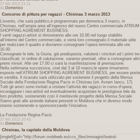
27 feb 2013 21:11
da
Domenico
Concorso di pittura per ragazzi - Chisinau 3 marzo 2013
L’evento, che sarà pubblico,è programmato per domenica 3 marzo, in
Chisinau, nell’ampia area all’ingresso del nuovo Centro commerciale ATRIUM
SHOPPING AGREMENT BUSINESS.
I venti ragazzi-artisti si ritroveranno alle ore 10.00 nel luogo stabilito
all’interno del Centro commerciale, e verrà loro consegnato il materiale utile
per realizzare il quadro e dovranno consegnare l’opera terminata alle ore
16.00.
Consegnate le tele, la Giuria, già predisposta, valuterà i vincitori ed i primi tre
classificati, in ordine di valutazione, saranno premiati, oltre a consegnare altri
premi minori. Alle ore 17.00 ci sarà la manifestazione di premiazione.
Nella settimana successiva, cioé dal 3 al 10 marzo,le opere rimarranno
esposte nell’ATRIUM SHOPPING AGREMENT BUSINESS, per essere poste
in vendita. Il ricavato sarà utilizzato per sostenere il progetto della Mensa
Sociale della Fondazione Regina Pacis in Chisinau (str. Avram Iancu, 17).
Tutti gli amici sono invitati a visitare l’attività dei ragazzi in corso d’opera,
incoraggiare i neo-artisti ed eventualmente acquistare le prestigiose tele da
loro prodotte, sostenendo così il meritevole progetto della Mensa Sociale.
Siamo grati alle aziende italiane presenti in Moldova che in diverso modo
stanno sostenendo e sponsorizzando l’iniziativa.
La Fondazione Regina Pacis
27 feb 2013 20:43
da
Domenico
Chisinau, la capitale della Moldova
[imgleft][url="http://forum.moldweb.eu/ccs_files/immagini/teatrul-