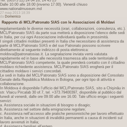
Tel: (00373 22) 24 04 26, 24 43 25
Dalle 10.00 alle 18.00 (inverno 17.00). Venerdi chiuso
www.nationalmuseum.md
27 mag 2013 18:39
da
Domenico
Rapporto di MCL/Patronato SIAS con le Associazioni di Moldavi
regolamentando le diverse necessità (orari, collaborazioni, consulenza, etc.).
MCL/Patronato SIAS da parte sua metterà a disposizione l’elenco delle sedi
in Italia, per cui ogni Associazione individuerà quella in prossimità.
I singoli cittadini moldavi presenti in Italia che necessitano di assistenza da
parte di MCL/Patronato SIAS e del suo Patronato possono scrivere
direttamente al seguente indirizzo di posta elettronica:
moldova@patronatosias.it. La segnalazione inviata verrà valutata
rapidamente ed in base alle necessità trasmessa alla sede territoriale di
MCL/Patronato SIAS competente, la quale prenderà contatto con il cittadino
moldavo richiedente assistenza. MCL/Patronato SIAS erogherà per il
cittadino moldavo i servizi concordati.
Le sedi in Italia del MCL/Patronato SIAS sono a disposizione del Consolato
Genale della Repubblica Moldova in Bologna, per ogni tipo di attività e
collaborazione.
In Moldova è disponibile l’ufficio del MCL/Patronato SIAS, sito a Chişinău in
str. Vlaicu Pircalab 30 of.7, tel. +373.79400397, disponibile al pubblico dal
lunedi al venerdi, dalle ore 09.00 alle ore 16.00. Tale ufficio eroga i seguenti
servizi:
a. Assistenza sociale in situazioni di bisogno o disagio;
b. Assistenza nel settore della emigrazione regolare;
c. Assistenza nell’accesso alle pratiche pensionistiche per lavoro effettuato
in Italia, anche in situazioni di invalidità permanenti a causa di incidenti sul
lavoro avvenuti in Italia;
d. Assistenza familiari all’estero.