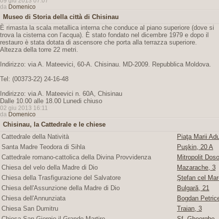
09 giu 2013 07:07
da
Domenico
Museo di Storia della città di Chisinau
È rimasta la scala metallica interna che conduce al piano superiore (dove si
trova la cisterna con l’acqua). È stato fondato nel dicembre 1979 e dopo il
restauro è stata dotata di ascensore che porta alla terrazza superiore.
Altezza della torre 22 metri.
Indirizzo: via A. Mateevici, 60-A. Chisinau. MD-2009. Repubblica Moldova.
Tel: (00373-22) 24-16-48
Indirizzo: via A. Mateevici n. 60A, Chisinau
Dalle 10.00 alle 18.00 Lunedi chiuso
02 giu 2013 16:11
da
Domenico
Chisinau, la Cattedrale e le chiese
Cattedrale della Natività
Piaţa Marii Adu
Santa Madre Teodora di Sihla
Puşkin, 20 A
Cattedrale romano-cattolica della Divina Provvidenza
Mitropolit Doso
Chiesa del velo della Madre di Dio
Mazarache, 3
Chiesa della Trasfigurazione del Salvatore
Ştefan cel Mare
Chiesa dell'Assunzione della Madre di Dio
Bulgară, 21
Chiesa dell'Annunziata
Bogdan Petric
Chiesa San Dumitru
Traian, 3
Chiesa San Giorgio il Grande Martire
Sf. Gheorghe, 4