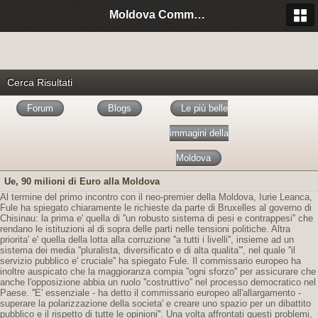
Moldova Community Italia
Cerca Risultati
Forum
Blogs
Le più belle
immagini della
Moldova
Ue, 90 milioni di Euro alla Moldova
Al termine del primo incontro con il neo-premier della Moldova, Iurie Leanca,
Fule ha spiegato chiaramente le richieste da parte di Bruxelles al governo di
Chisinau: la prima e' quella di ''un robusto sistema di pesi e contrappesi'' che
rendano le istituzioni al di sopra delle parti nelle tensioni politiche. Altra
priorita' e' quella della lotta alla corruzione ''a tutti i livelli'', insieme ad un
sistema dei media ''pluralista, diversificato e di alta qualita''', nel quale ''il
servizio pubblico e' cruciale'' ha spiegato Fule. Il commissario europeo ha
inoltre auspicato che la maggioranza compia ''ogni sforzo'' per assicurare che
anche l'opposizione abbia un ruolo ''costruttivo'' nel processo democratico nel
Paese. ''E' essenziale - ha detto il commissario europeo all'allargamento -
superare la polarizzazione della societa' e creare uno spazio per un dibattito
pubblico e il rispetto di tutte le opinioni''. Una volta affrontati questi problemi,