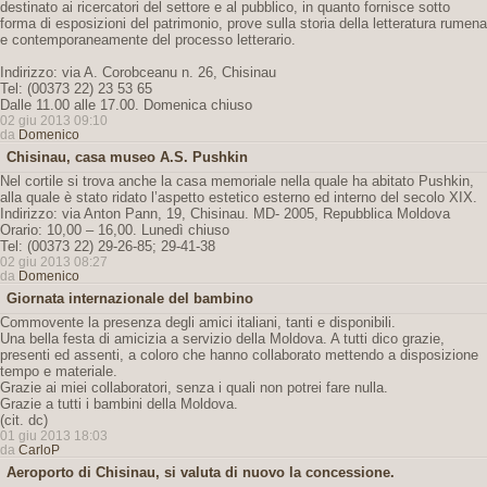
destinato ai ricercatori del settore e al pubblico, in quanto fornisce sotto
forma di esposizioni del patrimonio, prove sulla storia della letteratura rumena
e contemporaneamente del processo letterario.
Indirizzo: via A. Corobceanu n. 26, Chisinau
Tel: (00373 22) 23 53 65
Dalle 11.00 alle 17.00. Domenica chiuso
02 giu 2013 09:10
da
Domenico
Chisinau, casa museo A.S. Pushkin
Nel cortile si trova anche la casa memoriale nella quale ha abitato Pushkin,
alla quale è stato ridato l’aspetto estetico esterno ed interno del secolo XIX.
Indirizzo: via Anton Pann, 19, Chisinau. MD- 2005, Repubblica Moldova
Orario: 10,00 – 16,00. Lunedì chiuso
Tel: (00373 22) 29-26-85; 29-41-38
02 giu 2013 08:27
da
Domenico
Giornata internazionale del bambino
Commovente la presenza degli amici italiani, tanti e disponibili.
Una bella festa di amicizia a servizio della Moldova. A tutti dico grazie,
presenti ed assenti, a coloro che hanno collaborato mettendo a disposizione
tempo e materiale.
Grazie ai miei collaboratori, senza i quali non potrei fare nulla.
Grazie a tutti i bambini della Moldova.
(cit. dc)
01 giu 2013 18:03
da
CarloP
Aeroporto di Chisinau, si valuta di nuovo la concessione.