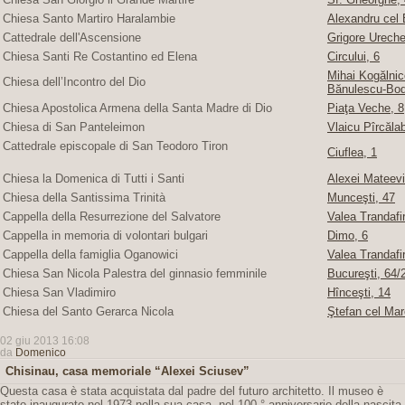
Chiesa Santo Martiro Haralambie
Alexandru cel 
Cattedrale dell'Ascensione
Grigore Ureche,
Chiesa Santi Re Costantino ed Elena
Circului, 6
Mihai Kogălnice
Chiesa dell’Incontro del Dio
Bănulescu-Bod
Chiesa Apostolica Armena della Santa Madre di Dio
Piaţa Veche, 8
Chiesa di San Panteleimon
Vlaicu Pîrcăla
Cattedrale episcopale di San Teodoro Tiron
Ciuflea, 1
Chiesa la Domenica di Tutti i Santi
Alexei Mateevi
Chiesa della Santissima Trinità
Munceşti, 47
Cappella della Resurrezione del Salvatore
Valea Trandafir
Cappella in memoria di volontari bulgari
Dimo, 6
Cappella della famiglia Oganowici
Valea Trandafir
Chiesa San Nicola Palestra del ginnasio femminile
Bucureşti, 64/2
Chiesa San Vladimiro
Hînceşti, 14
Chiesa del Santo Gerarca Nicola
Ştefan cel Mar
02 giu 2013 16:08
da
Domenico
Chisinau, casa memoriale “Alexei Sciusev”
Questa casa è stata acquistata dal padre del futuro architetto. Il museo è
stato inaugurato nel 1973 nella sua casa, nel 100 ° anniversario della nascita