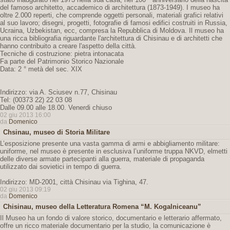
del famoso architetto, accademico di architettura (1873-1949). I museo ha
oltre 2.000 reperti, che comprende oggetti personali, materiali grafici relativi
al suo lavoro; disegni, progetti, fotografie di famosi edifici costruiti in Russia,
Ucraina, Uzbekistan, ecc, compresa la Repubblica di Moldova. Il museo ha
una ricca bibliografia riguardante l'architettura di Chisinau e di architetti che
hanno contribuito a creare l'aspetto della città.
Tecniche di costruzione: pietra intonacata
Fa parte del Patrimonio Storico Nazionale
Data: 2 ° metà del sec. XIX
Indirizzo: via A. Sciusev n.77, Chisinau
Tel: (00373 22) 22 03 08
Dalle 09.00 alle 18.00. Venerdi chiuso
02 giu 2013 16:00
da
Domenico
Chsinau, museo di Storia Militare
L’esposizione presente una vasta gamma di armi e abbigliamento militare:
uniforme, nel museo è presente in esclusiva l’uniforme truppa NKVD, elmetti
delle diverse armate partecipanti alla guerra, materiale di propaganda
utilizzato dai sovietici in tempo di guerra.
Indirizzo: MD-2001, città Chisinau via Tighina, 47.
02 giu 2013 09:19
da
Domenico
Chisinau, museo della Letteratura Romena “M. Kogalniceanu”
Il Museo ha un fondo di valore storico, documentario e letterario affermato,
offre un ricco materiale documentario per la studio, la comunicazione è