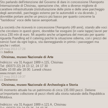
Sto parlando dell'intenzione del Governo di dare in concessione l'Aeroporto
Internazionale di Chisinau, operazione che, oltre a diverse migliorie di
carattere infrastrutturale (ristrutturazione delle piste e delle aree parcheggio
degli aeromobili, parcheggio esterno per le automobili e via dicendo..)
dovrebbe portare anche un prezzo più basso per quanto concerne la
"fastidiosa" voce delle tasse aeroportuali.
La società che riceverà in concessione l'Aeroporto (49 anni), stando alle voci
che circolano in questi giorni, dovrebbe far eseguire (in varie tappe) lavori per
circa 230 mln di euro. Mi aspetto anche un'apertura del mercato per quanto
riguarda l'handling ed il catering poichè la situazione odierna, con i prezzi dei
servizi fuori da ogni logica, sta danneggiando in primis i passeggeri ma
anche i vettori.
29 mag 2013 17:28
da
badica
Chisinau, museo Nazionale di Arte
Indirizzo: via 31 August 1989 n.115, Chisinau
Tel: (00373 22) 24 13 12, 24 17 30
Dalle 10.00 alle 18.00. Lunedi chiuso
www.mnam.md
27 mag 2013 19:37
da
Domenico
Chisinau, museo Nazionale di Archeologia e Storia
Al momento attuale ha un patrimonio di circa 135.000 pezzi. Detiene
un’importante collezione di pezzi riferiti alla storia naturale della Repubblica
Moldova.
Indirizzo: via 31 August 1989 n.121 A, Chisinau