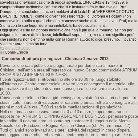
sovietizzazione/russificazione di epoca sovietica, 1940-1941 e 1944-1989, e
comprendiamo facilmente l’abisso che si è instaurato fra le due rive del Prut
Dunque, per concludere, anche i moldavi al di là del Prut AVREBBERO POTUTO
DIVENIRE ROMENI, come lo divennero i loro fratelli di Dorohoi e Focşani (non
mancava loro nulla o quasi che non mancasse anche ai fratelli di ovest Prut) ma la
Storia con le sue leggi, dure ma ineluttabili, ha deciso altrimenti.
Oggi quindi esiste un popolo moldavo che non è più quello romeno (se non per
esigue minoranze dello stesso, intellettuali soprattutto), ma ciò non significa però
che i moldavi non c’entrino nulla con la Romania…ciò lo dice, presumo, il tovarišč
Vladimir Voronin ma ha torto!
02 giu 2013 16:10
da
Böhm-Ermolli
Concorso di pittura per ragazzi - Chisinau 3 marzo 2013
L’evento, che sarà pubblico,è programmato per domenica 3 marzo, in
Chisinau, nell’ampia area all’ingresso del nuovo Centro commerciale ATRIUM
SHOPPING AGREMENT BUSINESS.
I venti ragazzi-artisti si ritroveranno alle ore 10.00 nel luogo stabilito
all’interno del Centro commerciale, e verrà loro consegnato il materiale utile
per realizzare il quadro e dovranno consegnare l’opera terminata alle ore
16.00.
Consegnate le tele, la Giuria, già predisposta, valuterà i vincitori ed i primi tre
classificati, in ordine di valutazione, saranno premiati, oltre a consegnare altri
premi minori. Alle ore 17.00 ci sarà la manifestazione di premiazione.
Nella settimana successiva, cioé dal 3 al 10 marzo,le opere rimarranno
esposte nell’ATRIUM SHOPPING AGREMENT BUSINESS, per essere poste
in vendita. Il ricavato sarà utilizzato per sostenere il progetto della Mensa
Sociale della Fondazione Regina Pacis in Chisinau (str. Avram Iancu, 17).
Tutti gli amici sono invitati a visitare l’attività dei ragazzi in corso d’opera,
incoraggiare i neo-artisti ed eventualmente acquistare le prestigiose tele da