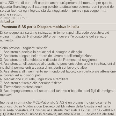
circa 230 mln di euro. Mi aspetto anche un'apertura del mercato per quanto
riguarda l'handling ed il catering poichè la situazione odierna, con i prezzi dei
servizi fuori da ogni logica, sta danneggiando in primis i passeggeri ma
anche i vettori.
29 mag 2013 17:28
da
badica
Patronato SIAS per la Diaspora moldava in Italia
Di conseguenza saranno indirizzati in tempi rapidi alla sede operativa più
vicina in Italia del Patronato SIAS per ricevere l’erogazione del servizio
richiesto.
Sono previsti i seguenti servizi:
1. Assistenza sociale in situazioni di bisogno o disagio
2. Assistenza legale nel settore del lavoro e dell’immigrazione
3. Assistenza nella richiesta e rilascio dei Permessi di soggiorno
4. Assistenza nell’accesso alle pratiche pensionistiche, anche in situazioni di
invalidità permanenti a causa di incidenti sul lavoro o altro
5. Assistenza all’inserimento nel mondo del lavoro, con particolare attenzione
ai giovani ed ai disoccupati
6. Mediazione culturale, linguistica e familiare
7. Assistenza fiscale alle persone fisiche
8. Formazione professionale
9. Accompagnamento nel settore del turismo a beneficio dei figli di immigrati
moldavi
Inoltre si informa che MCL-Patronato SIAS è un organismo giuridicamente
riconosciuto in Moldova con Decreto del Ministero della Giustizia ed ha la
sua sede operativa in Chisinau alla strada Parcalab 30/7 (tel. +373.79400397
). Questo Ufficio è l’unico in Moldavia, insieme alle ACLI, ad essere abilitato