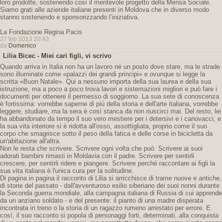
loro prodotte, sostenendo così il meritevole progetto della Mensa Sociale.
Siamo grati alle aziende italiane presenti in Moldova che in diverso modo
stanno sostenendo e sponsorizzando l’iniziativa.
La Fondazione Regina Pacis
27 feb 2013 20:43
da
Domenico
Lilia Bicec - Miei cari figli, vi scrivo
Quando arriva in Italia non ha un lavoro né un posto dove stare, ma le strade
sono illuminate come «palazzi dei grandi principi» e ovunque si legge la
scritta «Buon Natale». Qui a nessuno importa della sua laurea e della sua
istruzione, ma a poco a poco trova lavori e sistemazioni migliori e può fare i
documenti per ottenere il permesso di soggiorno. La sua sete di conoscenza
è fortissima: vorrebbe saperne di piú della storia e dell'arte italiana, vorrebbe
leggere, studiare, ma la sera è cosí stanca da non riuscirci mai. Del resto, lei
ha abbandonato da tempo il suo vero mestiere per i detersivi e i canovacci, e
la sua vita interiore si è ridotta all'osso, assottigliata, proprio come il suo
corpo che smagrisce sotto il peso della fatica e delle corse in bicicletta da
un'abitazione all'altra.
Non le resta che scrivere. Scrivere ogni volta che può. Scrivere ai suoi
adorati bambini rimasti in Moldavia con il padre. Scrivere per sentirli
crescere, per sentirli ridere e piangere. Scrivere perché raccontare ai figli la
sua vita italiana è l'unica cura per la solitudine.
Di pagina in pagina il racconto di Lilia si arricchisce di trame nuove e antiche,
di storie del passato - dall'avventuroso esilio siberiano dei suoi nonni durante
la Seconda guerra mondiale, alla campagna italiana di Russia di cui apprende
da un anziano soldato - e del presente: il pianto di una madre disperata
incontrata in treno o la storia di un ragazzo rumeno arrestato per errore. E
cosí, il suo racconto si popola di personaggi forti, determinati, alla conquista