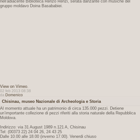
nell'adiacente Biblioteca Renzo Renzi, serata danzante con musiche del
gruppo moldavo Doina Basababiei.
View on Vimeo
.
02 feb 2013 08:38
da
Domenico
Chisinau, museo Nazionale di Archeologia e Storia
Al momento attuale ha un patrimonio di circa 135.000 pezzi. Detiene
un’importante collezione di pezzi riferiti alla storia naturale della Repubblica
Moldova.
Indirizzo: via 31 August 1989 n.121 A, Chisinau
Tel: (00373 22) 24 04 26, 24 43 25
Dalle 10.00 alle 18.00 (inverno 17.00). Venerdi chiuso