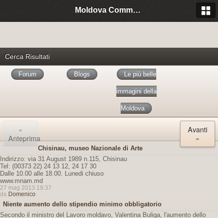
Moldova Community Italia
Cerca Risultati
Forum
Blogs
Le più belle
immagini della
Moldova
«
Avanti
Anteprima
»
Chisinau, museo Nazionale di Arte
Indirizzo: via 31 August 1989 n.115, Chisinau
Tel: (00373 22) 24 13 12, 24 17 30
Dalle 10.00 alle 18.00. Lunedi chiuso
www.mnam.md
27 mag 2013 19:37
da
Domenico
Niente aumento dello stipendio minimo obbligatorio
Secondo il ministro del Lavoro moldavo, Valentina Buliga, l'aumento dello