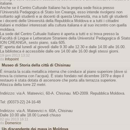
italiane.
Anche se il Centro Culturale Italiano ha la propria sede fisica presso
l’Università Pedagogica di Stato Ion Creanga, esso intende rivolgersi non
soltanto agli studenti e ai docenti di questa Università, ma a tutti gli studenti
e i docenti delle Università della Repubblica Moldova e a tutti i cittadini
italiani e moldavi interessati alla cultura italiana e al suo incontro con quella
moldava.
La sede del Centro Cultuale Italiano è aperta a tutti e si trova presso la
Facoltà di Lingue e Letterature Straniere della Universita' Pedagogica di Stato
ION CREANGA, sesto piano, sala 605.
E' aperta dal lunedì al giovedì dalle 9.30 alle 12.30 e dalle 14.00 alle 16.00.
La biblioteca è accessibile dalle ore 14.00 alle 16.00 degli stessi giorni.
19 gen 2013 13:32
da
Infopoint
Museo di Storia della città di Chisinau
È rimasta la scala metallica interna che conduce al piano superiore (dove si
trova la cisterna con l’acqua). È stato fondato nel dicembre 1979 e dopo il
restauro è stata dotata di ascensore che porta alla terrazza superiore.
Altezza della torre 22 metri.
Indirizzo: via A. Mateevici, 60-A. Chisinau. MD-2009. Repubblica Moldova.
Tel: (00373-22) 24-16-48
Indirizzo: via A. Mateevici n. 60A, Chisinau
Dalle 10.00 alle 18.00 Lunedi chiuso
02 giu 2013 16:11
da
Domenico
Un discendente dei maya in Moldova