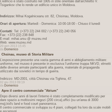
L'edificio è stato costruito nel 1905 in stile orientale dall'architetto V.
Tsigankov che lo rende un edificio unico in Moldova.
Indirizzo:
Mihai Kogalniceanu str. 82, Chisinau, Moldova.
Orari di apertura:
Martedì - Domenica: 10:00-18:00 - Chiuso il lunedì
Contatti
: Tel: (+373 22) 244 002 / (+373 22) 240 056
Fax: +373 (22) 238 848
E-mail: mihai.ursu @ muzeu.md
Web: www.muzeu.md
20 gen 2013 15:45
da
Domenico
Chsinau, museo di Storia Militare
L’esposizione presente una vasta gamma di armi e abbigliamento militare:
uniforme, nel museo è presente in esclusiva l’uniforme truppa NKVD, elmetti
delle diverse armate partecipanti alla guerra, materiale di propaganda
utilizzato dai sovietici in tempo di guerra.
Indirizzo: MD-2001, città Chisinau via Tighina, 47.
02 giu 2013 09:19
da
Domenico
Apre il centro commerciale "Atrium"
Dopo diversi anni di lavori l'interno è stato completamente modificato per
dare spazio a moltissimi negozi (200 circa),uffici (su un'area di 3000
mq),kid's land e food court panoramica.
Il centro commerciale si sviluppa su 4 piani, collegati fra loro da scale mobili
e ascensori.