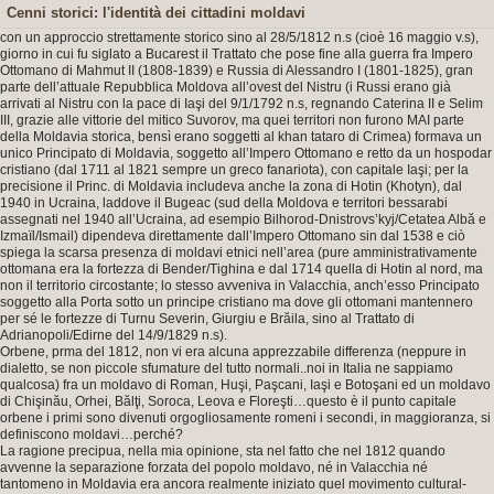
Cenni storici: l'identità dei cittadini moldavi
con un approccio strettamente storico sino al 28/5/1812 n.s (cioè 16 maggio v.s),
giorno in cui fu siglato a Bucarest il Trattato che pose fine alla guerra fra Impero
Ottomano di Mahmut II (1808-1839) e Russia di Alessandro I (1801-1825), gran
parte dell’attuale Repubblica Moldova all’ovest del Nistru (i Russi erano già
arrivati al Nistru con la pace di Iaşi del 9/1/1792 n.s, regnando Caterina II e Selim
III, grazie alle vittorie del mitico Suvorov, ma quei territori non furono MAI parte
della Moldavia storica, bensì erano soggetti al khan tataro di Crimea) formava un
unico Principato di Moldavia, soggetto all’Impero Ottomano e retto da un hospodar
cristiano (dal 1711 al 1821 sempre un greco fanariota), con capitale Iaşi; per la
precisione il Princ. di Moldavia includeva anche la zona di Hotin (Khotyn), dal
1940 in Ucraina, laddove il Bugeac (sud della Moldova e territori bessarabi
assegnati nel 1940 all’Ucraina, ad esempio Bilhorod-Dnistrovs’kyj/Cetatea Albă e
Izmaïl/Ismail) dipendeva direttamente dall’Impero Ottomano sin dal 1538 e ciò
spiega la scarsa presenza di moldavi etnici nell’area (pure amministrativamente
ottomana era la fortezza di Bender/Tighina e dal 1714 quella di Hotin al nord, ma
non il territorio circostante; lo stesso avveniva in Valacchia, anch’esso Principato
soggetto alla Porta sotto un principe cristiano ma dove gli ottomani mantennero
per sé le fortezze di Turnu Severin, Giurgiu e Brăila, sino al Trattato di
Adrianopoli/Edirne del 14/9/1829 n.s).
Orbene, prma del 1812, non vi era alcuna apprezzabile differenza (neppure in
dialetto, se non piccole sfumature del tutto normali..noi in Italia ne sappiamo
qualcosa) fra un moldavo di Roman, Huşi, Paşcani, Iaşi e Botoşani ed un moldavo
di Chişinău, Orhei, Bălţi, Soroca, Leova e Floreşti…questo è il punto capitale
orbene i primi sono divenuti orgogliosamente romeni i secondi, in maggioranza, si
definiscono moldavi…perché?
La ragione precipua, nella mia opinione, sta nel fatto che nel 1812 quando
avvenne la separazione forzata del popolo moldavo, né in Valacchia né
tantomeno in Moldavia era ancora realmente iniziato quel movimento cultural-