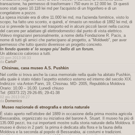
transazione, ha permesso di trasformare i 750 euro in 12.000 lei. Di questi
sono stati spesi 10.118 lei md per l'acquisto di un frigorifero e di un
congelatore a pozzo.
La spesa iniziale era di oltre 11.000 lei md, ma l'azienda fornitrice, visto lo
scopo, ha fatto uno sconto, e quindi, e' rimasto un residuo di 1882 lei md, di
cui si prevede la spesa nel trasporto ed in alcuni piccoli lavori nella cucina
del carcere per adattare gli elettrodomestici dal punto di vista elettrico.
Volevo ringraziarvi personalmente, a nome della Fondazione R. Pacis, a
nome di tutti gli amici che partecipano al progetto, a "Moldweb", per aver
permesso che tutto questo divenisse un progetto concreto.
In fondo questo e' lo scopo piu' bello di un forum.
Un abbraccio caloroso a tutti.
20 gen 2013 08:33
da
CarloP
Chisinau, casa museo A.S. Pushkin
Nel cortile si trova anche la casa memoriale nella quale ha abitato Pushkin,
alla quale è stato ridato l’aspetto estetico esterno ed interno del secolo XIX.
Indirizzo: via Anton Pann, 19, Chisinau. MD- 2005, Repubblica Moldova
Orario: 10,00 – 16,00. Lunedì chiuso
Tel: (00373 22) 29-26-85; 29-41-38
02 giu 2013 08:27
da
Domenico
Museo nazionale di etnografia e storia naturale
È stato aperto nell'ottobre del 1889 in occasione della prima mostra agricola
Bessarabia, organizzato su iniziativa del barone A. Stuart. Il museo ha più di
135.000 pezzi, tra cui importanti mostre sulla storia naturale della Moldova. Il
museo è diviso in 2 parti: la prima è dedicata alla flora e la fauna della
Moldova e la seconda al popolo di Bessarabia, ai costumi e tradizioni.