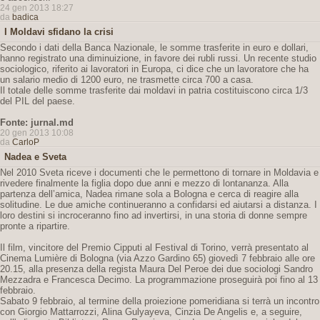
24 gen 2013 18:27
da
badica
I Moldavi sfidano la crisi
Secondo i dati della Banca Nazionale, le somme trasferite in euro e dollari,
hanno registrato una diminuizione, in favore dei rubli russi. Un recente studio
sociologico, riferito ai lavoratori in Europa, ci dice che un lavoratore che ha
un salario medio di 1200 euro, ne trasmette circa 700 a casa.
Il totale delle somme trasferite dai moldavi in patria costituiscono circa 1/3
del PIL del paese.
Fonte: jurnal.md
20 gen 2013 10:08
da
CarloP
Nadea e Sveta
Nel 2010 Sveta riceve i documenti che le permettono di tornare in Moldavia e
rivedere finalmente la figlia dopo due anni e mezzo di lontananza. Alla
partenza dell’amica, Nadea rimane sola a Bologna e cerca di reagire alla
solitudine. Le due amiche continueranno a confidarsi ed aiutarsi a distanza. I
loro destini si incroceranno fino ad invertirsi, in una storia di donne sempre
pronte a ripartire.
Il film, vincitore del Premio Cipputi al Festival di Torino, verrà presentato al
Cinema Lumière di Bologna (via Azzo Gardino 65) giovedì 7 febbraio alle ore
20.15, alla presenza della regista Maura Del Peroe dei due sociologi Sandro
Mezzadra e Francesca Decimo. La programmazione proseguirà poi fino al 13
febbraio.
Sabato 9 febbraio, al termine della proiezione pomeridiana si terrà un incontro
con Giorgio Mattarrozzi, Alina Gulyayeva, Cinzia De Angelis e, a seguire,