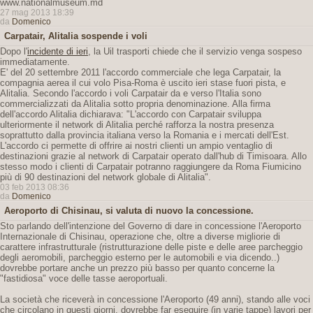
www.nationalmuseum.md
27 mag 2013 18:39
da
Domenico
Carpatair, Alitalia sospende i voli
Dopo l'
incidente di ieri
, la Uil trasporti chiede che il servizio venga sospeso
immediatamente.
E' del 20 settembre 2011 l'accordo commerciale che lega Carpatair, la
compagnia aerea il cui volo Pisa-Roma è uscito ieri stase fuori pista, e
Alitalia. Secondo l'accordo i voli Carpatair da e verso l'Italia sono
commercializzati da Alitalia sotto propria denominazione. Alla firma
dell'accordo Alitalia dichiarava: "L'accordo con Carpatair sviluppa
ulteriormente il network di Alitalia perché rafforza la nostra presenza
soprattutto dalla provincia italiana verso la Romania e i mercati dell'Est.
L'accordo ci permette di offrire ai nostri clienti un ampio ventaglio di
destinazioni grazie al network di Carpatair operato dall'hub di Timisoara. Allo
stesso modo i clienti di Carpatair potranno raggiungere da Roma Fiumicino
più di 90 destinazioni del network globale di Alitalia".
03 feb 2013 08:36
da
Domenico
Aeroporto di Chisinau, si valuta di nuovo la concessione.
Sto parlando dell'intenzione del Governo di dare in concessione l'Aeroporto
Internazionale di Chisinau, operazione che, oltre a diverse migliorie di
carattere infrastrutturale (ristrutturazione delle piste e delle aree parcheggio
degli aeromobili, parcheggio esterno per le automobili e via dicendo..)
dovrebbe portare anche un prezzo più basso per quanto concerne la
"fastidiosa" voce delle tasse aeroportuali.
La società che riceverà in concessione l'Aeroporto (49 anni), stando alle voci
che circolano in questi giorni, dovrebbe far eseguire (in varie tappe) lavori per