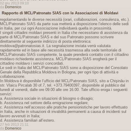
02 giu 2013 09:10
da
Domenico
Rapporto di MCL/Patronato SIAS con le Associazioni di Moldavi
regolamentando le diverse necessità (orari, collaborazioni, consulenza, etc.).
MCL/Patronato SIAS da parte sua metterà a disposizione l’elenco delle sedi
in Italia, per cui ogni Associazione individuerà quella in prossimità.
I singoli cittadini moldavi presenti in Italia che necessitano di assistenza da
parte di MCL/Patronato SIAS e del suo Patronato possono scrivere
direttamente al seguente indirizzo di posta elettronica:
moldova@patronatosias.it. La segnalazione inviata verrà valutata
rapidamente ed in base alle necessità trasmessa alla sede territoriale di
MCL/Patronato SIAS competente, la quale prenderà contatto con il cittadino
moldavo richiedente assistenza. MCL/Patronato SIAS erogherà per il
cittadino moldavo i servizi concordati.
Le sedi in Italia del MCL/Patronato SIAS sono a disposizione del Consolato
Genale della Repubblica Moldova in Bologna, per ogni tipo di attività e
collaborazione.
In Moldova è disponibile l’ufficio del MCL/Patronato SIAS, sito a Chişinău in
str. Vlaicu Pircalab 30 of.7, tel. +373.79400397, disponibile al pubblico dal
lunedi al venerdi, dalle ore 09.00 alle ore 16.00. Tale ufficio eroga i seguenti
servizi:
a. Assistenza sociale in situazioni di bisogno o disagio;
b. Assistenza nel settore della emigrazione regolare;
c. Assistenza nell’accesso alle pratiche pensionistiche per lavoro effettuato
in Italia, anche in situazioni di invalidità permanenti a causa di incidenti sul
lavoro avvenuti in Italia;
d. Assistenza familiari all’estero.
27 feb 2013 21:11
da
Domenico