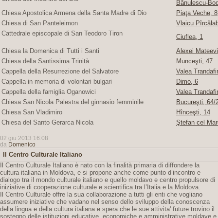
Bănulescu-Bod
Chiesa Apostolica Armena della Santa Madre di Dio
Piaţa Veche, 8
Chiesa di San Panteleimon
Vlaicu Pîrcăla
Cattedrale episcopale di San Teodoro Tiron
Ciuflea, 1
Chiesa la Domenica di Tutti i Santi
Alexei Mateevi
Chiesa della Santissima Trinità
Munceşti, 47
Cappella della Resurrezione del Salvatore
Valea Trandafir
Cappella in memoria di volontari bulgari
Dimo, 6
Cappella della famiglia Oganowici
Valea Trandafir
Chiesa San Nicola Palestra del ginnasio femminile
Bucureşti, 64/2
Chiesa San Vladimiro
Hînceşti, 14
Chiesa del Santo Gerarca Nicola
Ştefan cel Mar
02 giu 2013 16:08
da
Domenico
Il Centro Culturale Italiano
Il Centro Culturale Italiano è nato con la finalità primaria di diffondere la
cultura italiana in Moldova, e si propone anche come punto d’incontro e
dialogo tra il mondo culturale italiano e quello moldavo e centro propulsore di
iniziative di cooperazione culturale e scientifica tra l’Italia e la Moldova.
Il Centro Culturale offre la sua collaborazione a tutti gli enti che vogliano
assumere iniziative che vadano nel senso dello sviluppo della conoscenza
della lingua e della cultura italiana e spera che le sue attivita' future trovino il
sostegno delle istituzioni educative, economiche e amministrative moldave e