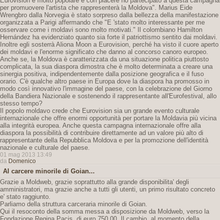
Eurovision è molto popolare e con piacere ho partecipato a questa campagna
per promuovere l'artista che rappresenterà la Moldova". Marius Eide
Wrengbro dalla Norvegia è stato sorpreso dalla bellezza della manifestazione
organizzata a Parigi affermando che "E 'stato molto interessante per me
osservare come i moldavi sono molto motivati." Il colombiano Hamilton
Hernández ha evidenziato quanto sia forte il patriottismo sentito dai moldavi.
Inoltre egli sosterrà Aliona Moon a Eurovision, perché ha visto il cuore aperto
dei moldavi e l'enorme significato che danno al concorso canoro europeo.
Anche se, la Moldova è caratterizzata da una situazione politica piuttosto
complicata, la sua diaspora dimostra che è molto determinata a creare una
sinergia positiva, indipendentemente dalla posizione geografica e il fuso
orario. C'è qualche altro paese in Europa dove la diaspora ha promosso in
modo così innovativo l'immagine del paese, con la celebrazione del Giorno
della Bandiera Nazionale e sostenendo il rappresentante all'Eurofestival, allo
stesso tempo?
Il popolo moldavo crede che Eurovision sia un grande evento culturale
internazionale che offre enormi opportunità per portare la Moldavia più vicina
alla integrità europea. Anche questa campagna internazionale offre alla
diaspora la possibilità di contribuire direttamente ad un valore più alto di
rappresentante della Repubblica Moldova e per la promozione dell'identità
nazionale e culturale del paese.
01 mag 2013 13:49
da
Domenico
Al carcere minorile di Goian...
Grazie a Moldweb, grazie soprattutto alla grande disponibilita' degli
amministratori, ma grazie anche a tutti gli utenti, un primo risultato concreto
e' stato raggiunto.
Parliamo della struttura carceraria minorile di Goian.
Qui il resoconto della somma messa a disposizione da Moldweb, verso la
Fondazione Regina Pacis, di euro 750,00. Il cambio, al momento della