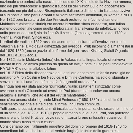
nazionale che porterà alla nascita nel corso del XIX secolo della Nazione romena,
uno dei più “miracolosi” e grandiosi successi del Nation Building ottocentesco
(secondo me più del coevo Risorgimento italiano..e di molto…in Italia sopravvive
al sud nostalgismo per i Borboni e al Nord sentimenti antiunitari, in Romania NO !).
Nel 1812 però la cultura dei due Principati proto-romeni (come chiamerei
Moldavia e Valacchia storici) era ancora bizantino-slavo-ortodossa, non latino-
romeno-occidentale come quella elaborata in Transilvania da intellettuali di fede
unita (non ortodossa !) sin da fine XVIII secolo (famosa grammatica del 1780, a
Vienna, Micu Klein, Şincai ecc).
I territori divenuti nel 1812 russi, rimasero quindi estranei all’evoluzione che in
Valacchia e nella Moldavia dimezzata (ad ovest del Prut) incominciò a manifestarsi
dal 1829-1830 (anche grazie alle riforme del gen. russo Kiselev, Statuti Organici
del 1831 e 1832 ecc..).
Nel 1812, sia in Moldavia (intera) che in Valacchia, la lingua locale si scriveva
ancora in cirillico antico (diverso da quello attuale, tuttora in uso per il “moldavo” in
RMN/PMR) e non in alfabeto latino
nel 1812 l’idea della discendenza dai Latini era ancora nell’infanzia (vero, già ne
parlarono Miron Costin e Ion Neculce, e Dimitrie Cantemir, ma solo di sfuggita e
senza costruirci una “teoria” come farà la şcoală ardeleană)
la lingua non era stata ancora “purificata”, “gallicizzata” e “latinizzata” come
avvenne a metà Ottocento ad ovest del Prut (dunque abbondavano ancora
arcaismi e slavismi, che ad est del Prut si mantennero)
non c’era ancora stato il grande Mihai Eminescu (1850-1889) che sublimò il
sentimento nazionale e ne diede la forma linguistica compiuta.
Tutti questi processi, e molti altri, di incalcolabile importanza che crearono in meno
di un secolo, dal 1829 al 1918, il popolo romeno al di qua del Prut, non poterono
esistere al di là del Prut, per ovvie ragioni…anzi furono rafforzati i legami con il
mondo slavo-russo et pour cause.
Consideriamo poi il fallimento oggettivo del dominio romeno del 1918-1940 (lo
ammettono tutti, anche i romeni di vedute larghe), le ferite della guerra e la