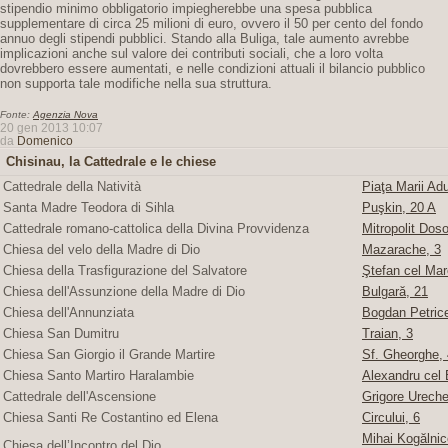
stipendio minimo obbligatorio impiegherebbe una spesa pubblica
supplementare di circa 25 milioni di euro, ovvero il 50 per cento del fondo
annuo degli stipendi pubblici. Stando alla Buliga, tale aumento avrebbe
implicazioni anche sul valore dei contributi sociali, che a loro volta
dovrebbero essere aumentati, e nelle condizioni attuali il bilancio pubblico
non supporta tale modifiche nella sua struttura.
Fonte:
Agenzia Nova
20 gen 2013 10:07
da
Domenico
Chisinau, la Cattedrale e le chiese
Cattedrale della Natività
Piaţa Marii Adu
Santa Madre Teodora di Sihla
Puşkin, 20 A
Cattedrale romano-cattolica della Divina Provvidenza
Mitropolit Doso
Chiesa del velo della Madre di Dio
Mazarache, 3
Chiesa della Trasfigurazione del Salvatore
Ştefan cel Mare
Chiesa dell'Assunzione della Madre di Dio
Bulgară, 21
Chiesa dell'Annunziata
Bogdan Petric
Chiesa San Dumitru
Traian, 3
Chiesa San Giorgio il Grande Martire
Sf. Gheorghe, 4
Chiesa Santo Martiro Haralambie
Alexandru cel 
Cattedrale dell'Ascensione
Grigore Ureche,
Chiesa Santi Re Costantino ed Elena
Circului, 6
Mihai Kogălnice
Chiesa dell’Incontro del Dio