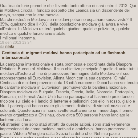
Ora l'icauto Iurie promette che l'evento tanto atteso ci sarà entro il 2013. Qui
in Moldova circola il fondato sospetto che Leanca sia un discendente dei
maya, seppur con la erre moscia.
Ma chi resterà in Moldova se i moldavi potranno espatriare senza visto? Il
35%, qualcuno dice il 40%, della popolazione moldava già lavora e vive
all'estero. In Moldova resterà qualche giudice, qualche poliziotto, qualche
medico e qualche funzionario statale.
I milionari insomma.
19 gen 2013 13:34
da
nikita
Centinaia di migranti moldavi hanno partecipato ad un flashmob
internazionale
La campagna internazionale è stata promossa e coordinata dalla Diaspora
Relations Bureau of Moldova. Il suo obiettivo principale è quello di unire tutti i
moldavi all'estero al fine di promuovere l'immagine della Moldova e il suo
rappresentante all'Eurovision, Aliona Moon con la sua canzone "O mie".
Centinaia di moldavi provenienti da 13 città europee e Dubai hanno sostenuto
la cantante moldava in Eurovision, promuovendo la bandiera nazionale.
Diaspora moldava da Bulgaria, Francia, Grecia, Italia, Norvegia, Portogallo,
Romania, ed Emirati Arabi Uniti hanno partecipato al flashmob proiettando il
tricolore sul cielo e il lancio di lanterne e palloncini con elio in rosso, giallo e
blu. I partecipanti hanno avuto gli elementi distintivi di simboli nazionali e
coloranti. Queste azioni si sono svolte esattamente un mese dopo il primo
evento organizzato a Chisinau, dove circa 500 persone hanno lanciato le
lanterne alla Luna.
Gli stranieri che sono stati attratti da queste azioni, sono stati veramente
impressionati da come moldavi motivati ​​e amichevoli hanno promosso il loro
paese. Viktoria Wrengbro dalla Svezia ha detto che "Nel mio paese