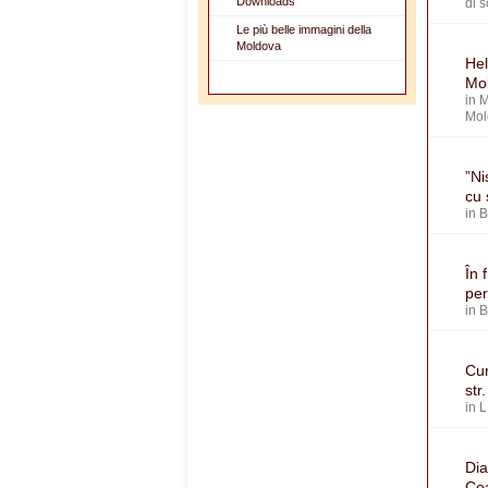
Downloads
di 
Le più belle immagini della
Moldova
Hel
Mol
in
M
Mol
”Ni
cu 
in
În 
per
in
Cur
str
in
L
Dia
Coa