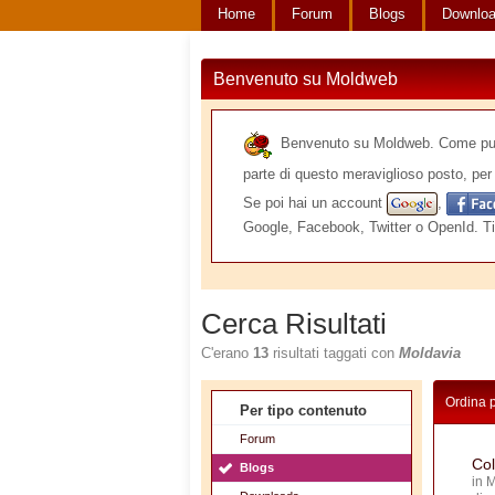
Home
Forum
Blogs
Downlo
Benvenuto su Moldweb
Benvenuto su Moldweb. Come puoi v
parte di questo meraviglioso posto, per 
Se poi hai un account
,
Google, Facebook, Twitter o OpenId. Ti
Cerca Risultati
C'erano
13
risultati taggati con
Moldavia
Ordina 
Per tipo contenuto
Forum
Col
Blogs
in
M