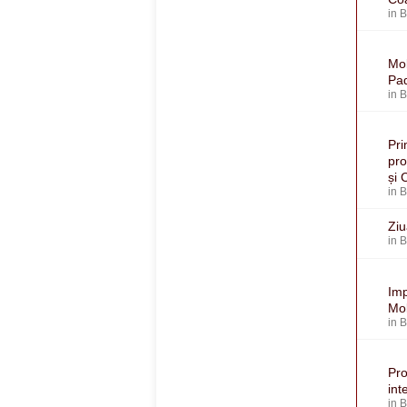
in
Mol
Pa
in
Pri
pro
și 
in
Ziu
in
Imp
Mol
in
Pro
int
in