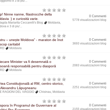
soggiorno
e 3 di piu'...
p! Ninne nanne, filastrocche della
0 Commenti
davia :) e curiosità varie.
5778 visualizzazioni blog
agda Mariarita Ceccarelli's Blog
Moldavia
,
dova
e 3 di piu'...
stru – unește Moldova” - maraton de înot
0 Commenti
3693 visualizzazioni blog
scop caritabil
BRD
Moldavia
fiecare Minister va fi desemnată o
0 Commenti
2083 visualizzazioni blog
soană responsabilă pentru diasporă
BRD
Moldavia
tea Constituţională al RM, centro storico,
0 Commenti
2251 visualizzazioni blog
. Alexandru Lăpuşneanu
E RAGIONI DEL VIAGGIO
Chisinau
,
Moldavia
spora în Programul de Guvernare al
0 Commenti
2155 visualizzazioni blog
liției Pro-Europene