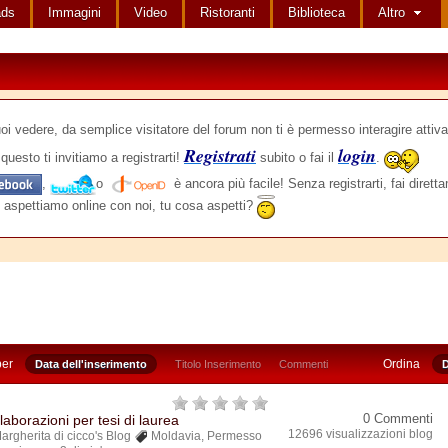
ads
Immagini
Video
Ristoranti
Biblioteca
Altro
edere, da semplice visitatore del forum non ti è permesso interagire attiva
Registrati
login
questo ti invitiamo a registrarti!
subito o fai il
.
,
o
è ancora più facile! Senza registrarti, fai dirett
 aspettiamo online con noi, tu cosa aspetti?
per
Ordina
Data dell'inserimento
Titolo Inserimento
Commenti
D
0 Commenti
laborazioni per tesi di laurea
12696 visualizzazioni blog
argherita di cicco's Blog
Moldavia
,
Permesso