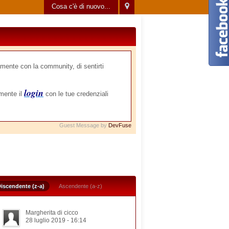
Cosa c'è di nuovo...
mente con la community, di sentirti
login
amente il
con le tue credenziali
Guest Message by
DevFuse
iscendente (z-a)
Ascendente (a-z)
Margherita di cicco
28 luglio 2019 - 16:14