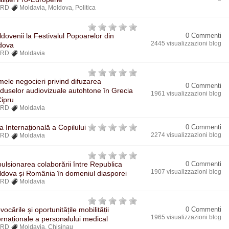
BRD
Moldavia
,
Moldova
,
Politica
dovenii la Festivalul Popoarelor din
0 Commenti
2445 visualizzazioni blog
dova
BRD
Moldavia
mele negocieri privind difuzarea
0 Commenti
duselor audiovizuale autohtone în Grecia
1961 visualizzazioni blog
Cipru
BRD
Moldavia
a Internațională a Copilului
0 Commenti
2274 visualizzazioni blog
BRD
Moldavia
ulsionarea colaborării între Republica
0 Commenti
1907 visualizzazioni blog
dova și România în domeniul diasporei
BRD
Moldavia
vocările și oportunitățile mobilității
0 Commenti
1965 visualizzazioni blog
ernaționale a personalului medical
BRD
Moldavia
,
Chisinau