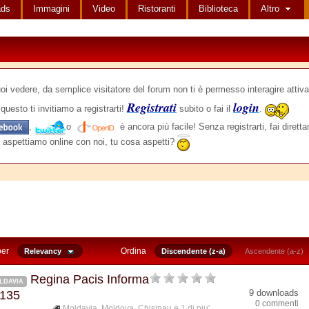
ads
Immagini
Video
Ristoranti
Biblioteca
Altro
edere, da semplice visitatore del forum non ti è permesso interagire attiva
Registrati
login
questo ti invitiamo a registrarti!
subito o fai il
.
,
o
è ancora più facile! Senza registrarti, fai dirett
 aspettiamo online con noi, tu cosa aspetti?
per
Ordina
Relevancy
Discendente (z-a)
Ascendente (a-z)
Regina Pacis Informa
LDAVIA
9 downloads
 135
0 commenti
Moldavia
,
Moldova
,
Chisinau
e 1 di piu'...