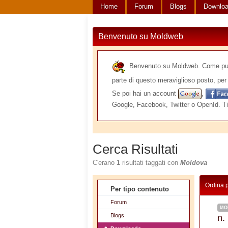
Home
Forum
Blogs
Downlo
Benvenuto su Moldweb
Benvenuto su Moldweb. Come puoi v
parte di questo meraviglioso posto, per 
Se poi hai un account
,
Google, Facebook, Twitter o OpenId. Ti
Cerca Risultati
C'erano
1
risultati taggati con
Moldova
Ordina 
Per tipo contenuto
Forum
MO
Blogs
n.