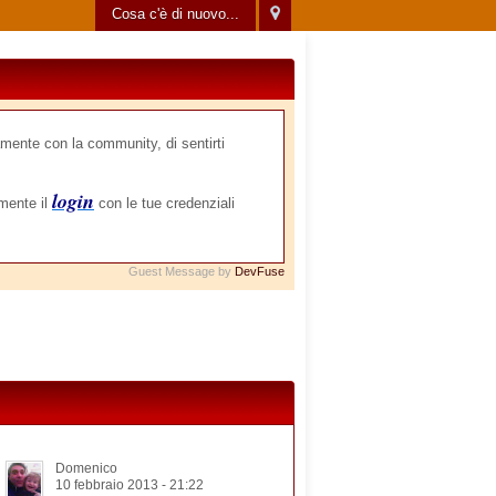
Cosa c'è di nuovo...
mente con la community, di sentirti
login
amente il
con le tue credenziali
Guest Message by
DevFuse
Domenico
10 febbraio 2013 - 21:22