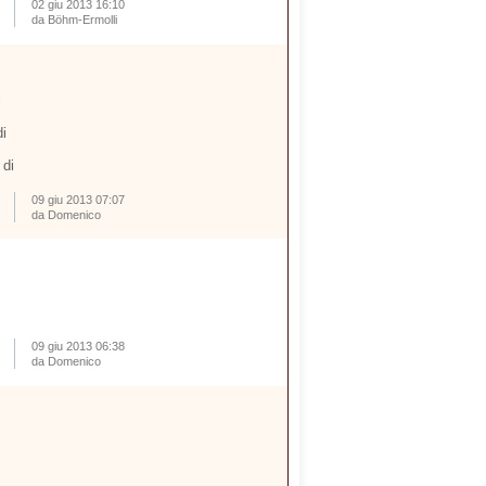
02 giu 2013 16:10
da Böhm-Ermolli
i
i
 di
09 giu 2013 07:07
da Domenico
09 giu 2013 06:38
da Domenico