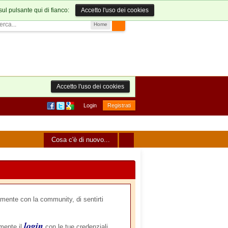
sul pulsante qui di fianco:
Accetto l'uso dei cookies
Home
Accetto l'uso dei cookies
Login
Registrati
Cosa c'è di nuovo...
mente con la community, di sentirti
login
amente il
con le tue credenziali