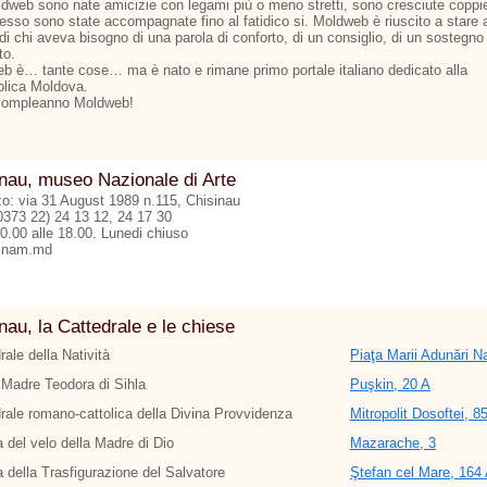
dweb sono nate amicizie con legami più o meno stretti, sono cresciute coppi
esso sono state accompagnate fino al fatidico si. Moldweb è riuscito a stare 
di chi aveva bisogno di una parola di conforto, di un consiglio, di un sostegno
to.
b è… tante cose… ma è nato e rimane primo portale italiano dedicato alla
lica Moldova.
compleanno Moldweb!
nau, museo Nazionale di Arte
zzo: via 31 August 1989 n.115, Chisinau
00373 22) 24 13 12, 24 17 30
10.00 alle 18.00. Lunedi chiuso
nam.md
nau, la Cattedrale e le chiese
rale della Natività
Piaţa Marii Adunări Na
Madre Teodora di Sihla
Puşkin, 20 A
rale romano-cattolica della Divina Provvidenza
Mitropolit Dosoftei, 8
 del velo della Madre di Dio
Mazarache, 3
 della Trasfigurazione del Salvatore
Ştefan cel Mare, 164 A