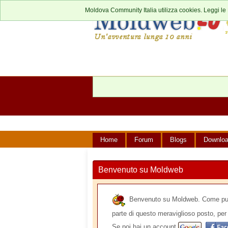
Moldova Community Italia utilizza cookies. Leggi le
Home
Forum
Blogs
Downlo
Benvenuto su Moldweb
Benvenuto su Moldweb. Come puoi v
parte di questo meraviglioso posto, per 
Se poi hai un account
,