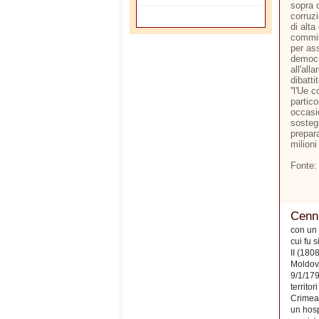
sopra d
corruzi
di alta
commis
per ass
democr
all'all
dibatti
''l'Ue 
partico
occasi
sostegn
prepara
milioni
Fonte:
Cenni
con un 
cui fu 
II (180
Moldova
9/1/179
territo
Crimea)
un hosp