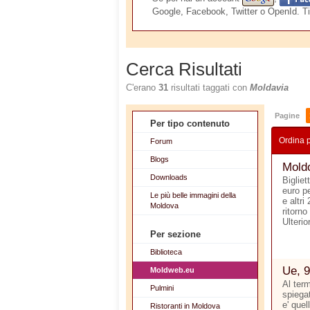
Google, Facebook, Twitter o OpenId. Ti
Cerca Risultati
C'erano
31
risultati taggati con
Moldavia
Pagine
Per tipo contenuto
Ordina 
Forum
Blogs
Moldo
Downloads
Bigliet
euro p
Le più belle immagini della
e altri
Moldova
ritorno
Ulterio
Per sezione
Biblioteca
Ue, 9
Moldweb.eu
Al ter
Pulmini
spiegat
e' quel
Ristoranti in Moldova