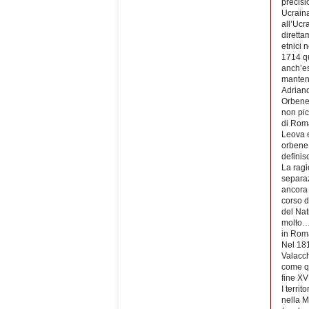
precisi
Ucraina
all’Ucr
diretta
etnici 
1714 qu
anch’es
mantenn
Adriano
Orbene,
non pic
di Roma
Leova e
orbene 
defini
La ragi
separaz
ancora 
corso d
del Nat
molto…i
in Roma
Nel 181
Valacch
come qu
fine XV
I terri
nella M