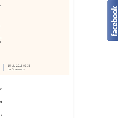
e
n
,
n
i
15 giu 2013 07:36
da Domenico
ut
ei
la