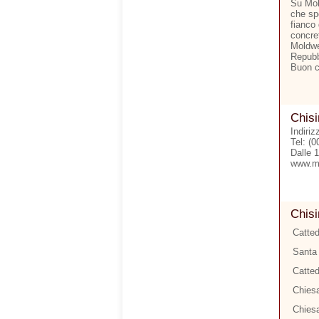
Su Mol
che sp
fianco 
concre
Moldwe
Repubb
Buon 
Chisi
Indiri
Tel: (
Dalle 
www.m
Chisi
Catted
Santa 
Catted
Chiesa
Chiesa