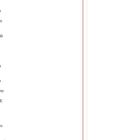
n
no
tà
à
o
amo
RE
on