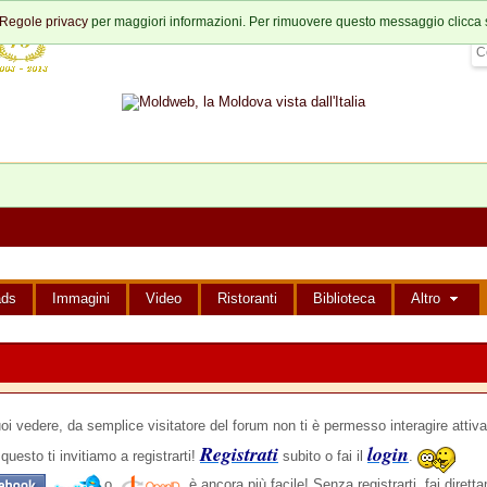
Regole privacy
per maggiori informazioni. Per rimuovere questo messaggio clicca 
ads
Immagini
Video
Ristoranti
Biblioteca
Altro
edere, da semplice visitatore del forum non ti è permesso interagire attiva
Registrati
login
questo ti invitiamo a registrarti!
subito o fai il
.
,
o
è ancora più facile! Senza registrarti, fai dirett