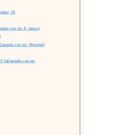
şdeu, 10
ngolo con str. A. Iancu)
0
l’angolo con str. Hînceşti)
 (all’angolo con str.