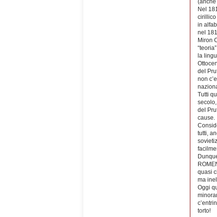
(anche 
Nel 181
cirilli
in alfab
nel 181
Miron C
“teoria
la ling
Ottocen
del Pru
non c’e
naziona
Tutti q
secolo,
del Pru
cause.
Conside
tutti, a
sovieti
facilme
Dunque
ROMENI,
quasi c
ma inel
Oggi qu
minoran
c’entri
torto!