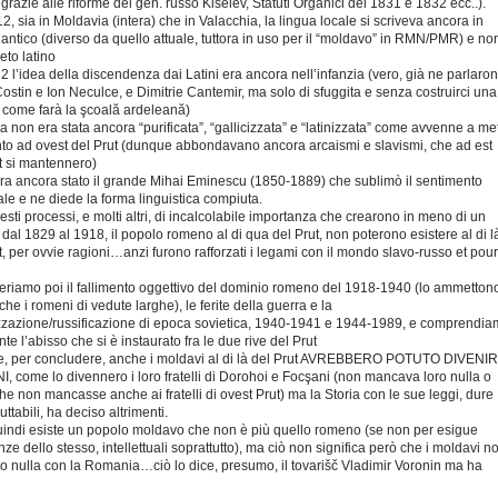
grazie alle riforme del gen. russo Kiselev, Statuti Organici del 1831 e 1832 ecc..).
2, sia in Moldavia (intera) che in Valacchia, la lingua locale si scriveva ancora in
co antico (diverso da quello attuale, tuttora in uso per il “moldavo” in RMN/PMR) e no
eto latino
2 l’idea della discendenza dai Latini era ancora nell’infanzia (vero, già ne parlaro
ostin e Ion Neculce, e Dimitrie Cantemir, ma solo di sfuggita e senza costruirci una
” come farà la şcoală ardeleană)
ua non era stata ancora “purificata”, “gallicizzata” e “latinizzata” come avvenne a me
to ad ovest del Prut (dunque abbondavano ancora arcaismi e slavismi, che ad est
t si mantennero)
ra ancora stato il grande Mihai Eminescu (1850-1889) che sublimò il sentimento
le e ne diede la forma linguistica compiuta.
uesti processi, e molti altri, di incalcolabile importanza che crearono in meno di un
 dal 1829 al 1918, il popolo romeno al di qua del Prut, non poterono esistere al di l
t, per ovvie ragioni…anzi furono rafforzati i legami con il mondo slavo-russo et pour
riamo poi il fallimento oggettivo del dominio romeno del 1918-1940 (lo ammetton
nche i romeni di vedute larghe), le ferite della guerra e la
zzazione/russificazione di epoca sovietica, 1940-1941 e 1944-1989, e comprendi
nte l’abisso che si è instaurato fra le due rive del Prut
, per concludere, anche i moldavi al di là del Prut AVREBBERO POTUTO DIVENI
 come lo divennero i loro fratelli di Dorohoi e Focşani (non mancava loro nulla o
he non mancasse anche ai fratelli di ovest Prut) ma la Storia con le sue leggi, dure
uttabili, ha deciso altrimenti.
indi esiste un popolo moldavo che non è più quello romeno (se non per esigue
ze dello stesso, intellettuali soprattutto), ma ciò non significa però che i moldavi n
no nulla con la Romania…ciò lo dice, presumo, il tovarišč Vladimir Voronin ma ha