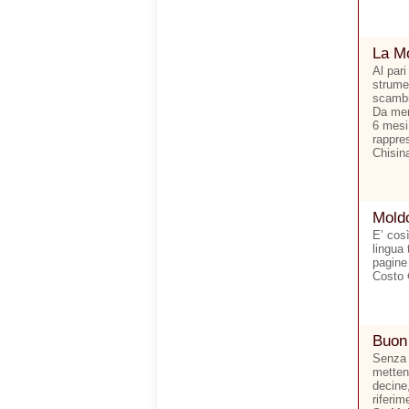
La Mo
Al pari
strumen
scambi 
Da men
6 mesi.
rappre
Chisina
Moldo
E’ cos
lingua 
pagine
Costo 
Buon
Senza 
metten
decine,
riferim