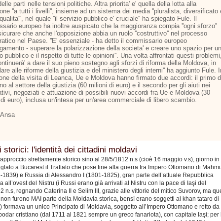
elle parti nelle tensioni politiche. Altra priorita' e' quella della lotta alla
one ''a tutti i livelli'', insieme ad un sistema dei media ''pluralista, diversificato 
 qualita''', nel quale ''il servizio pubblico e' cruciale'' ha spiegato Fule. Il
sario europeo ha inoltre auspicato che la maggioranza compia ''ogni sforzo''
icurare che anche l'opposizione abbia un ruolo ''costruttivo'' nel processo
atico nel Paese. ''E' essenziale - ha detto il commissario europeo
argamento - superare la polarizzazione della societa' e creare uno spazio per u
to pubblico e il rispetto di tutte le opinioni''. Una volta affrontati questi problemi
continuerà' a dare il suo pieno sostegno agli sforzi di riforma della Moldova, in
lare alle riforme della giustizia e del ministero degli interni'' ha aggiunto Fule. I
one della visita di Leanca, Ue e Moldova hanno firmato due accordi: il primo d
o al settore della giustizia (60 milioni di euro) e il secondo per gli aiuti nei
tivi, negoziati e attuazione di possibili nuovi accordi fra Ue e Moldova (30
 di euro), inclusa un'intesa per un'area commerciale di libero scambio.
 Ansa
 storici: l'identità dei cittadini moldavi
approccio strettamente storico sino al 28/5/1812 n.s (cioè 16 maggio v.s), giorno in
siglato a Bucarest il Trattato che pose fine alla guerra fra Impero Ottomano di Mahm
8-1839) e Russia di Alessandro I (1801-1825), gran parte dell’attuale Repubblica
 all’ovest del Nistru (i Russi erano già arrivati al Nistru con la pace di Iaşi del
2 n.s, regnando Caterina II e Selim III, grazie alle vittorie del mitico Suvorov, ma qu
ri non furono MAI parte della Moldavia storica, bensì erano soggetti al khan tataro di
 formava un unico Principato di Moldavia, soggetto all’Impero Ottomano e retto da
odar cristiano (dal 1711 al 1821 sempre un greco fanariota), con capitale Iaşi; per 