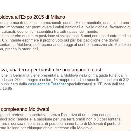
ldova all'Expo 2015 di Milano
 di altre manifestazioni internazionali, questa Expo mondiale, costituisce uno
to importante per promuovere i valori nazionali a livello globale, favorendo gl
culturali, economici, scientifici tra tutti i paesi del mondo.
zionare che questa exposizione si svolge ogni 5 anni,con una durata media d
 Chi intende esprimere il proprio voto sul piu’ bel padiglione che dovra’
sentare la Moldova, può recarsi ancora oggi al centro internazionale Moldexpo
u, presso lo stand nr.1.
va, una terra per turisti che non amano i turisti
ì che in Germania viene presentata la Moldova nella prima guida turistica in
tedesca. 200 immagini a colori, 18 mappe cittadine raccolte in un libro di 312
 pubblicato dalla
casa editrice Trescher
specializzatasi sull’Euopa dell’est.
€ 16.95
 compleanno Moldweb!
grandi pretese e aspettative, senza l'obiettivo di un ritorno economico,
doci solo l'amore e la passione per una terra ormai non più così lontana,
 anzi, ceniaia e centinaia, di persone hanno fatto di Moldweb il punto di
ento italiano per chiunque abbia interesse alla Moldavia.