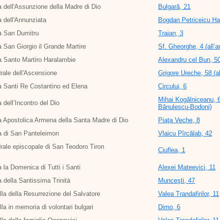
 dell'Assunzione della Madre di Dio
Bulgară, 21
 dell'Annunziata
Bogdan Petriceicu Ha
a San Dumitru
Traian, 3
 San Giorgio il Grande Martire
Sf. Gheorghe, 4 (all’a
 Santo Martiro Haralambie
Alexandru cel Bun, 5
rale dell'Ascensione
Grigore Ureche, 58 (al
 Santi Re Costantino ed Elena
Circului, 6
Mihai Kogălniceanu, 67
 dell’Incontro del Dio
Bănulescu-Bodoni)
 Apostolica Armena della Santa Madre di Dio
Piaţa Veche, 8
a di San Panteleimon
Vlaicu Pîrcălab, 42
rale episcopale di San Teodoro Tiron
Ciuflea, 1
 la Domenica di Tutti i Santi
Alexei Mateevici, 11
 della Santissima Trinità
Munceşti, 47
la della Resurrezione del Salvatore
Valea Trandafirilor, 11
la in memoria di volontari bulgari
Dimo, 6