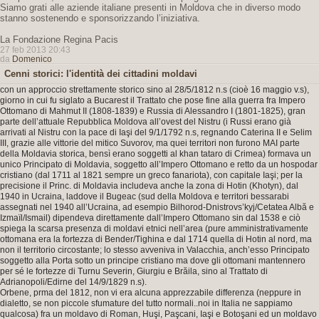
Siamo grati alle aziende italiane presenti in Moldova che in diverso modo
stanno sostenendo e sponsorizzando l’iniziativa.
La Fondazione Regina Pacis
27 feb 2013 20:43
da
Domenico
Cenni storici: l'identità dei cittadini moldavi
con un approccio strettamente storico sino al 28/5/1812 n.s (cioè 16 maggio v.s),
giorno in cui fu siglato a Bucarest il Trattato che pose fine alla guerra fra Impero
Ottomano di Mahmut II (1808-1839) e Russia di Alessandro I (1801-1825), gran
parte dell’attuale Repubblica Moldova all’ovest del Nistru (i Russi erano già
arrivati al Nistru con la pace di Iaşi del 9/1/1792 n.s, regnando Caterina II e Selim
III, grazie alle vittorie del mitico Suvorov, ma quei territori non furono MAI parte
della Moldavia storica, bensì erano soggetti al khan tataro di Crimea) formava un
unico Principato di Moldavia, soggetto all’Impero Ottomano e retto da un hospodar
cristiano (dal 1711 al 1821 sempre un greco fanariota), con capitale Iaşi; per la
precisione il Princ. di Moldavia includeva anche la zona di Hotin (Khotyn), dal
1940 in Ucraina, laddove il Bugeac (sud della Moldova e territori bessarabi
assegnati nel 1940 all’Ucraina, ad esempio Bilhorod-Dnistrovs’kyj/Cetatea Albă e
Izmaïl/Ismail) dipendeva direttamente dall’Impero Ottomano sin dal 1538 e ciò
spiega la scarsa presenza di moldavi etnici nell’area (pure amministrativamente
ottomana era la fortezza di Bender/Tighina e dal 1714 quella di Hotin al nord, ma
non il territorio circostante; lo stesso avveniva in Valacchia, anch’esso Principato
soggetto alla Porta sotto un principe cristiano ma dove gli ottomani mantennero
per sé le fortezze di Turnu Severin, Giurgiu e Brăila, sino al Trattato di
Adrianopoli/Edirne del 14/9/1829 n.s).
Orbene, prma del 1812, non vi era alcuna apprezzabile differenza (neppure in
dialetto, se non piccole sfumature del tutto normali..noi in Italia ne sappiamo
qualcosa) fra un moldavo di Roman, Huşi, Paşcani, Iaşi e Botoşani ed un moldavo