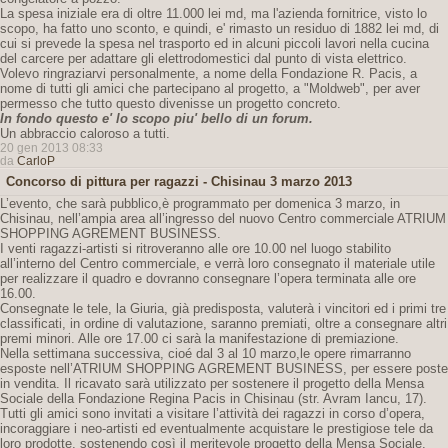
La spesa iniziale era di oltre 11.000 lei md, ma l'azienda fornitrice, visto lo
scopo, ha fatto uno sconto, e quindi, e' rimasto un residuo di 1882 lei md, di
cui si prevede la spesa nel trasporto ed in alcuni piccoli lavori nella cucina
del carcere per adattare gli elettrodomestici dal punto di vista elettrico.
Volevo ringraziarvi personalmente, a nome della Fondazione R. Pacis, a
nome di tutti gli amici che partecipano al progetto, a "Moldweb", per aver
permesso che tutto questo divenisse un progetto concreto.
In fondo questo e' lo scopo piu' bello di un forum.
Un abbraccio caloroso a tutti.
20 gen 2013 08:33
da
CarloP
Concorso di pittura per ragazzi - Chisinau 3 marzo 2013
L’evento, che sarà pubblico,è programmato per domenica 3 marzo, in
Chisinau, nell’ampia area all’ingresso del nuovo Centro commerciale ATRIUM
SHOPPING AGREMENT BUSINESS.
I venti ragazzi-artisti si ritroveranno alle ore 10.00 nel luogo stabilito
all’interno del Centro commerciale, e verrà loro consegnato il materiale utile
per realizzare il quadro e dovranno consegnare l’opera terminata alle ore
16.00.
Consegnate le tele, la Giuria, già predisposta, valuterà i vincitori ed i primi tre
classificati, in ordine di valutazione, saranno premiati, oltre a consegnare altri
premi minori. Alle ore 17.00 ci sarà la manifestazione di premiazione.
Nella settimana successiva, cioé dal 3 al 10 marzo,le opere rimarranno
esposte nell’ATRIUM SHOPPING AGREMENT BUSINESS, per essere poste
in vendita. Il ricavato sarà utilizzato per sostenere il progetto della Mensa
Sociale della Fondazione Regina Pacis in Chisinau (str. Avram Iancu, 17).
Tutti gli amici sono invitati a visitare l’attività dei ragazzi in corso d’opera,
incoraggiare i neo-artisti ed eventualmente acquistare le prestigiose tele da
loro prodotte, sostenendo così il meritevole progetto della Mensa Sociale.