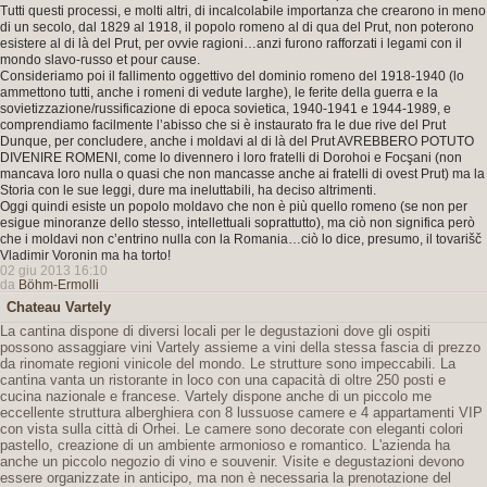
Tutti questi processi, e molti altri, di incalcolabile importanza che crearono in meno
di un secolo, dal 1829 al 1918, il popolo romeno al di qua del Prut, non poterono
esistere al di là del Prut, per ovvie ragioni…anzi furono rafforzati i legami con il
mondo slavo-russo et pour cause.
Consideriamo poi il fallimento oggettivo del dominio romeno del 1918-1940 (lo
ammettono tutti, anche i romeni di vedute larghe), le ferite della guerra e la
sovietizzazione/russificazione di epoca sovietica, 1940-1941 e 1944-1989, e
comprendiamo facilmente l’abisso che si è instaurato fra le due rive del Prut
Dunque, per concludere, anche i moldavi al di là del Prut AVREBBERO POTUTO
DIVENIRE ROMENI, come lo divennero i loro fratelli di Dorohoi e Focşani (non
mancava loro nulla o quasi che non mancasse anche ai fratelli di ovest Prut) ma la
Storia con le sue leggi, dure ma ineluttabili, ha deciso altrimenti.
Oggi quindi esiste un popolo moldavo che non è più quello romeno (se non per
esigue minoranze dello stesso, intellettuali soprattutto), ma ciò non significa però
che i moldavi non c’entrino nulla con la Romania…ciò lo dice, presumo, il tovarišč
Vladimir Voronin ma ha torto!
02 giu 2013 16:10
da
Böhm-Ermolli
Chateau Vartely
La cantina dispone di diversi locali per le degustazioni dove gli ospiti
possono assaggiare vini Vartely assieme a vini della stessa fascia di prezzo
da rinomate regioni vinicole del mondo. Le strutture sono impeccabili. La
cantina vanta un ristorante in loco con una capacità di oltre 250 posti e
cucina nazionale e francese. Vartely dispone anche di un piccolo me
eccellente struttura alberghiera con 8 lussuose camere e 4 appartamenti VIP
con vista sulla città di Orhei. Le camere sono decorate con eleganti colori
pastello, creazione di un ambiente armonioso e romantico. L'azienda ha
anche un piccolo negozio di vino e souvenir. Visite e degustazioni devono
essere organizzate in anticipo, ma non è necessaria la prenotazione del