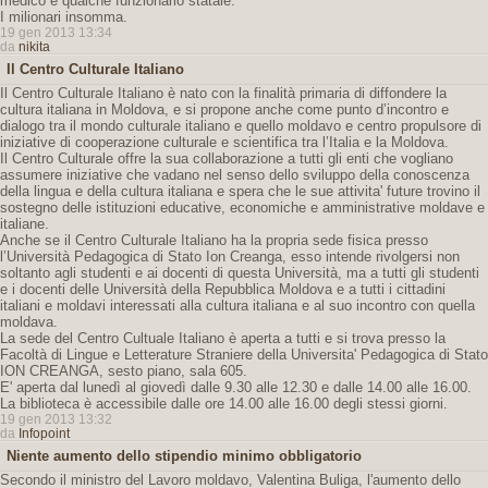
medico e qualche funzionario statale.
I milionari insomma.
19 gen 2013 13:34
da
nikita
Il Centro Culturale Italiano
Il Centro Culturale Italiano è nato con la finalità primaria di diffondere la
cultura italiana in Moldova, e si propone anche come punto d’incontro e
dialogo tra il mondo culturale italiano e quello moldavo e centro propulsore di
iniziative di cooperazione culturale e scientifica tra l’Italia e la Moldova.
Il Centro Culturale offre la sua collaborazione a tutti gli enti che vogliano
assumere iniziative che vadano nel senso dello sviluppo della conoscenza
della lingua e della cultura italiana e spera che le sue attivita' future trovino il
sostegno delle istituzioni educative, economiche e amministrative moldave e
italiane.
Anche se il Centro Culturale Italiano ha la propria sede fisica presso
l’Università Pedagogica di Stato Ion Creanga, esso intende rivolgersi non
soltanto agli studenti e ai docenti di questa Università, ma a tutti gli studenti
e i docenti delle Università della Repubblica Moldova e a tutti i cittadini
italiani e moldavi interessati alla cultura italiana e al suo incontro con quella
moldava.
La sede del Centro Cultuale Italiano è aperta a tutti e si trova presso la
Facoltà di Lingue e Letterature Straniere della Universita' Pedagogica di Stato
ION CREANGA, sesto piano, sala 605.
E' aperta dal lunedì al giovedì dalle 9.30 alle 12.30 e dalle 14.00 alle 16.00.
La biblioteca è accessibile dalle ore 14.00 alle 16.00 degli stessi giorni.
19 gen 2013 13:32
da
Infopoint
Niente aumento dello stipendio minimo obbligatorio
Secondo il ministro del Lavoro moldavo, Valentina Buliga, l'aumento dello