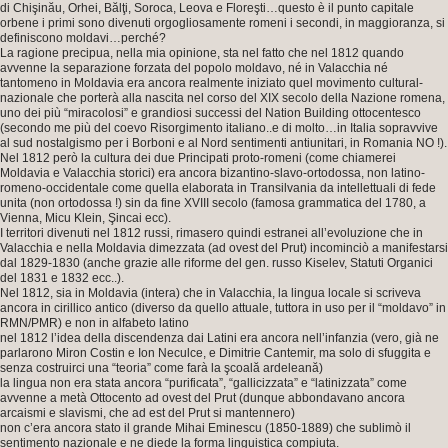
di Chişinău, Orhei, Bălţi, Soroca, Leova e Floreşti…questo è il punto capitale
orbene i primi sono divenuti orgogliosamente romeni i secondi, in maggioranza, si
definiscono moldavi…perché?
La ragione precipua, nella mia opinione, sta nel fatto che nel 1812 quando
avvenne la separazione forzata del popolo moldavo, né in Valacchia né
tantomeno in Moldavia era ancora realmente iniziato quel movimento cultural-
nazionale che porterà alla nascita nel corso del XIX secolo della Nazione romena,
uno dei più “miracolosi” e grandiosi successi del Nation Building ottocentesco
(secondo me più del coevo Risorgimento italiano..e di molto…in Italia sopravvive
al sud nostalgismo per i Borboni e al Nord sentimenti antiunitari, in Romania NO !).
Nel 1812 però la cultura dei due Principati proto-romeni (come chiamerei
Moldavia e Valacchia storici) era ancora bizantino-slavo-ortodossa, non latino-
romeno-occidentale come quella elaborata in Transilvania da intellettuali di fede
unita (non ortodossa !) sin da fine XVIII secolo (famosa grammatica del 1780, a
Vienna, Micu Klein, Şincai ecc).
I territori divenuti nel 1812 russi, rimasero quindi estranei all’evoluzione che in
Valacchia e nella Moldavia dimezzata (ad ovest del Prut) incominciò a manifestarsi
dal 1829-1830 (anche grazie alle riforme del gen. russo Kiselev, Statuti Organici
del 1831 e 1832 ecc..).
Nel 1812, sia in Moldavia (intera) che in Valacchia, la lingua locale si scriveva
ancora in cirillico antico (diverso da quello attuale, tuttora in uso per il “moldavo” in
RMN/PMR) e non in alfabeto latino
nel 1812 l’idea della discendenza dai Latini era ancora nell’infanzia (vero, già ne
parlarono Miron Costin e Ion Neculce, e Dimitrie Cantemir, ma solo di sfuggita e
senza costruirci una “teoria” come farà la şcoală ardeleană)
la lingua non era stata ancora “purificata”, “gallicizzata” e “latinizzata” come
avvenne a metà Ottocento ad ovest del Prut (dunque abbondavano ancora
arcaismi e slavismi, che ad est del Prut si mantennero)
non c’era ancora stato il grande Mihai Eminescu (1850-1889) che sublimò il
sentimento nazionale e ne diede la forma linguistica compiuta.