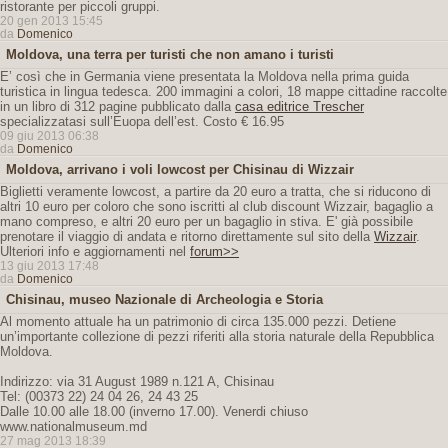
ristorante per piccoli gruppi.
20 gen 2013 15:45
da
Domenico
Moldova, una terra per turisti che non amano i turisti
E’ così che in Germania viene presentata la Moldova nella prima guida
turistica in lingua tedesca. 200 immagini a colori, 18 mappe cittadine raccolte
in un libro di 312 pagine pubblicato dalla
casa editrice Trescher
specializzatasi sull’Euopa dell’est. Costo € 16.95
09 giu 2013 06:38
da
Domenico
Moldova, arrivano i voli lowcost per Chisinau di Wizzair
Biglietti veramente lowcost, a partire da 20 euro a tratta, che si riducono di
altri 10 euro per coloro che sono iscritti al club discount Wizzair, bagaglio a
mano compreso, e altri 20 euro per un bagaglio in stiva. E' già possibile
prenotare il viaggio di andata e ritorno direttamente sul sito della
Wizzair
.
Ulteriori info e aggiornamenti nel
forum>>
13 giu 2013 17:48
da
Domenico
Chisinau, museo Nazionale di Archeologia e Storia
Al momento attuale ha un patrimonio di circa 135.000 pezzi. Detiene
un’importante collezione di pezzi riferiti alla storia naturale della Repubblica
Moldova.
Indirizzo: via 31 August 1989 n.121 A, Chisinau
Tel: (00373 22) 24 04 26, 24 43 25
Dalle 10.00 alle 18.00 (inverno 17.00). Venerdi chiuso
www.nationalmuseum.md
27 mag 2013 18:39