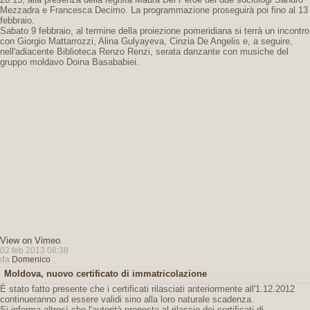
Mezzadra e Francesca Decimo. La programmazione proseguirà poi fino al 13
febbraio.
Sabato 9 febbraio, al termine della proiezione pomeridiana si terrà un incontro
con Giorgio Mattarrozzi, Alina Gulyayeva, Cinzia De Angelis e, a seguire,
nell'adiacente Biblioteca Renzo Renzi, serata danzante con musiche del
gruppo moldavo Doina Basababiei.
View on Vimeo
.
02 feb 2013 08:38
da
Domenico
Moldova, nuovo certificato di immatricolazione
È stato fatto presente che i certificati rilasciati anteriormente all'1.12.2012
continueranno ad essere validi sino alla loro naturale scadenza.
Si informa altresì che l'autorità preposta al rilascio dei certificati di