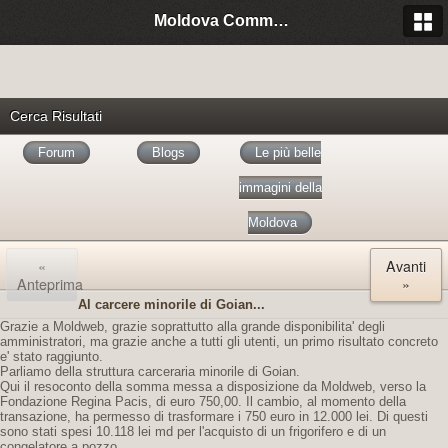
Moldova Community Italia
Cerca Risultati
Forum
Blogs
Le più belle
immagini della
Moldova
«
Avanti
Anteprima
»
Al carcere minorile di Goian...
Grazie a Moldweb, grazie soprattutto alla grande disponibilita' degli
amministratori, ma grazie anche a tutti gli utenti, un primo risultato concreto
e' stato raggiunto.
Parliamo della struttura carceraria minorile di Goian.
Qui il resoconto della somma messa a disposizione da Moldweb, verso la
Fondazione Regina Pacis, di euro 750,00. Il cambio, al momento della
transazione, ha permesso di trasformare i 750 euro in 12.000 lei. Di questi
sono stati spesi 10.118 lei md per l'acquisto di un frigorifero e di un
congelatore a pozzo.