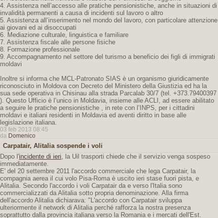
4. Assistenza nell’accesso alle pratiche pensionistiche, anche in situazioni di
invalidità permanenti a causa di incidenti sul lavoro o altro
5. Assistenza all’inserimento nel mondo del lavoro, con particolare attenzione
ai giovani ed ai disoccupati
6. Mediazione culturale, linguistica e familiare
7. Assistenza fiscale alle persone fisiche
8. Formazione professionale
9. Accompagnamento nel settore del turismo a beneficio dei figli di immigrati
moldavi
Inoltre si informa che MCL-Patronato SIAS è un organismo giuridicamente
riconosciuto in Moldova con Decreto del Ministero della Giustizia ed ha la
sua sede operativa in Chisinau alla strada Parcalab 30/7 (tel. +373.79400397
). Questo Ufficio è l’unico in Moldavia, insieme alle ACLI, ad essere abilitato
a seguire le pratiche pensionistiche , in rete con l’INPS, per i cittadini
moldavi e italiani residenti in Moldavia ed aventi diritto in base alle
legislazione italiana.
03 feb 2013 08:45
da
Domenico
Carpatair, Alitalia sospende i voli
Dopo l'
incidente di ieri
, la Uil trasporti chiede che il servizio venga sospeso
immediatamente.
E' del 20 settembre 2011 l'accordo commerciale che lega Carpatair, la
compagnia aerea il cui volo Pisa-Roma è uscito ieri stase fuori pista, e
Alitalia. Secondo l'accordo i voli Carpatair da e verso l'Italia sono
commercializzati da Alitalia sotto propria denominazione. Alla firma
dell'accordo Alitalia dichiarava: "L'accordo con Carpatair sviluppa
ulteriormente il network di Alitalia perché rafforza la nostra presenza
soprattutto dalla provincia italiana verso la Romania e i mercati dell'Est.