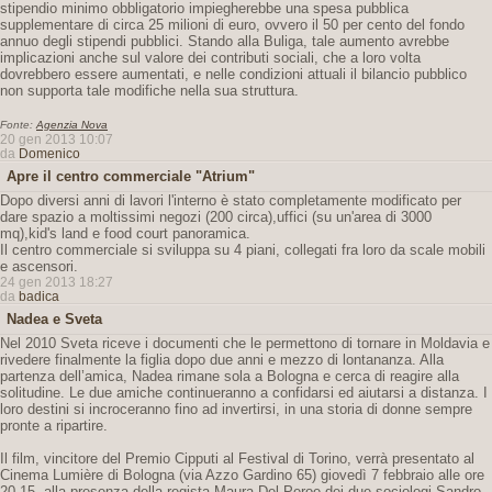
stipendio minimo obbligatorio impiegherebbe una spesa pubblica
supplementare di circa 25 milioni di euro, ovvero il 50 per cento del fondo
annuo degli stipendi pubblici. Stando alla Buliga, tale aumento avrebbe
implicazioni anche sul valore dei contributi sociali, che a loro volta
dovrebbero essere aumentati, e nelle condizioni attuali il bilancio pubblico
non supporta tale modifiche nella sua struttura.
Fonte:
Agenzia Nova
20 gen 2013 10:07
da
Domenico
Apre il centro commerciale "Atrium"
Dopo diversi anni di lavori l'interno è stato completamente modificato per
dare spazio a moltissimi negozi (200 circa),uffici (su un'area di 3000
mq),kid's land e food court panoramica.
Il centro commerciale si sviluppa su 4 piani, collegati fra loro da scale mobili
e ascensori.
24 gen 2013 18:27
da
badica
Nadea e Sveta
Nel 2010 Sveta riceve i documenti che le permettono di tornare in Moldavia e
rivedere finalmente la figlia dopo due anni e mezzo di lontananza. Alla
partenza dell’amica, Nadea rimane sola a Bologna e cerca di reagire alla
solitudine. Le due amiche continueranno a confidarsi ed aiutarsi a distanza. I
loro destini si incroceranno fino ad invertirsi, in una storia di donne sempre
pronte a ripartire.
Il film, vincitore del Premio Cipputi al Festival di Torino, verrà presentato al
Cinema Lumière di Bologna (via Azzo Gardino 65) giovedì 7 febbraio alle ore
20.15, alla presenza della regista Maura Del Peroe dei due sociologi Sandro