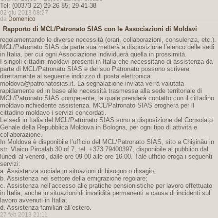
Tel: (00373 22) 29-26-85; 29-41-38
02 giu 2013 08:27
da
Domenico
Rapporto di MCL/Patronato SIAS con le Associazioni di Moldavi
regolamentando le diverse necessità (orari, collaborazioni, consulenza, etc.).
MCL/Patronato SIAS da parte sua metterà a disposizione l’elenco delle sedi
in Italia, per cui ogni Associazione individuerà quella in prossimità.
I singoli cittadini moldavi presenti in Italia che necessitano di assistenza da
parte di MCL/Patronato SIAS e del suo Patronato possono scrivere
direttamente al seguente indirizzo di posta elettronica:
moldova@patronatosias.it. La segnalazione inviata verrà valutata
rapidamente ed in base alle necessità trasmessa alla sede territoriale di
MCL/Patronato SIAS competente, la quale prenderà contatto con il cittadino
moldavo richiedente assistenza. MCL/Patronato SIAS erogherà per il
cittadino moldavo i servizi concordati.
Le sedi in Italia del MCL/Patronato SIAS sono a disposizione del Consolato
Genale della Repubblica Moldova in Bologna, per ogni tipo di attività e
collaborazione.
In Moldova è disponibile l’ufficio del MCL/Patronato SIAS, sito a Chişinău in
str. Vlaicu Pircalab 30 of.7, tel. +373.79400397, disponibile al pubblico dal
lunedi al venerdi, dalle ore 09.00 alle ore 16.00. Tale ufficio eroga i seguenti
servizi:
a. Assistenza sociale in situazioni di bisogno o disagio;
b. Assistenza nel settore della emigrazione regolare;
c. Assistenza nell’accesso alle pratiche pensionistiche per lavoro effettuato
in Italia, anche in situazioni di invalidità permanenti a causa di incidenti sul
lavoro avvenuti in Italia;
d. Assistenza familiari all’estero.
27 feb 2013 21:11