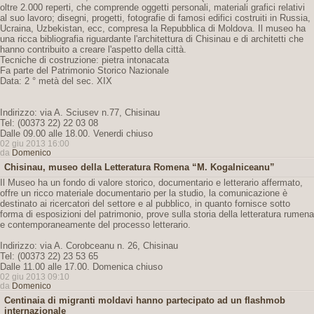
oltre 2.000 reperti, che comprende oggetti personali, materiali grafici relativi
al suo lavoro; disegni, progetti, fotografie di famosi edifici costruiti in Russia,
Ucraina, Uzbekistan, ecc, compresa la Repubblica di Moldova. Il museo ha
una ricca bibliografia riguardante l'architettura di Chisinau e di architetti che
hanno contribuito a creare l'aspetto della città.
Tecniche di costruzione: pietra intonacata
Fa parte del Patrimonio Storico Nazionale
Data: 2 ° metà del sec. XIX
Indirizzo: via A. Sciusev n.77, Chisinau
Tel: (00373 22) 22 03 08
Dalle 09.00 alle 18.00. Venerdi chiuso
02 giu 2013 16:00
da
Domenico
Chisinau, museo della Letteratura Romena “M. Kogalniceanu”
Il Museo ha un fondo di valore storico, documentario e letterario affermato,
offre un ricco materiale documentario per la studio, la comunicazione è
destinato ai ricercatori del settore e al pubblico, in quanto fornisce sotto
forma di esposizioni del patrimonio, prove sulla storia della letteratura rumena
e contemporaneamente del processo letterario.
Indirizzo: via A. Corobceanu n. 26, Chisinau
Tel: (00373 22) 23 53 65
Dalle 11.00 alle 17.00. Domenica chiuso
02 giu 2013 09:10
da
Domenico
Centinaia di migranti moldavi hanno partecipato ad un flashmob
internazionale