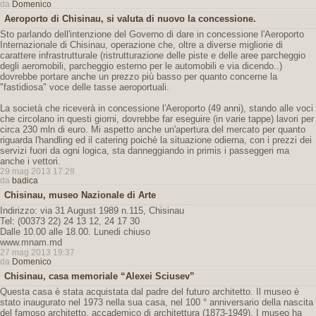
da
Domenico
Aeroporto di Chisinau, si valuta di nuovo la concessione.
Sto parlando dell'intenzione del Governo di dare in concessione l'Aeroporto
Internazionale di Chisinau, operazione che, oltre a diverse migliorie di
carattere infrastrutturale (ristrutturazione delle piste e delle aree parcheggio
degli aeromobili, parcheggio esterno per le automobili e via dicendo..)
dovrebbe portare anche un prezzo più basso per quanto concerne la
"fastidiosa" voce delle tasse aeroportuali.
La società che riceverà in concessione l'Aeroporto (49 anni), stando alle voci
che circolano in questi giorni, dovrebbe far eseguire (in varie tappe) lavori per
circa 230 mln di euro. Mi aspetto anche un'apertura del mercato per quanto
riguarda l'handling ed il catering poichè la situazione odierna, con i prezzi dei
servizi fuori da ogni logica, sta danneggiando in primis i passeggeri ma
anche i vettori.
29 mag 2013 17:28
da
badica
Chisinau, museo Nazionale di Arte
Indirizzo: via 31 August 1989 n.115, Chisinau
Tel: (00373 22) 24 13 12, 24 17 30
Dalle 10.00 alle 18.00. Lunedi chiuso
www.mnam.md
27 mag 2013 19:37
da
Domenico
Chisinau, casa memoriale “Alexei Sciusev”
Questa casa è stata acquistata dal padre del futuro architetto. Il museo è
stato inaugurato nel 1973 nella sua casa, nel 100 ° anniversario della nascita
del famoso architetto, accademico di architettura (1873-1949). I museo ha