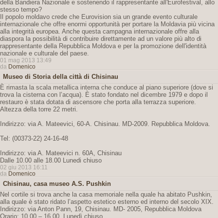
della Bandiera Nazionale e sostenendo il rappresentante all'Eurofestival, allo
stesso tempo?
Il popolo moldavo crede che Eurovision sia un grande evento culturale
internazionale che offre enormi opportunità per portare la Moldavia più vicina
alla integrità europea. Anche questa campagna internazionale offre alla
diaspora la possibilità di contribuire direttamente ad un valore più alto di
rappresentante della Repubblica Moldova e per la promozione dell'identità
nazionale e culturale del paese.
01 mag 2013 13:49
da
Domenico
Museo di Storia della città di Chisinau
È rimasta la scala metallica interna che conduce al piano superiore (dove si
trova la cisterna con l’acqua). È stato fondato nel dicembre 1979 e dopo il
restauro è stata dotata di ascensore che porta alla terrazza superiore.
Altezza della torre 22 metri.
Indirizzo: via A. Mateevici, 60-A. Chisinau. MD-2009. Repubblica Moldova.
Tel: (00373-22) 24-16-48
Indirizzo: via A. Mateevici n. 60A, Chisinau
Dalle 10.00 alle 18.00 Lunedi chiuso
02 giu 2013 16:11
da
Domenico
Chisinau, casa museo A.S. Pushkin
Nel cortile si trova anche la casa memoriale nella quale ha abitato Pushkin,
alla quale è stato ridato l’aspetto estetico esterno ed interno del secolo XIX.
Indirizzo: via Anton Pann, 19, Chisinau. MD- 2005, Repubblica Moldova
Orario: 10,00 – 16,00. Lunedì chiuso