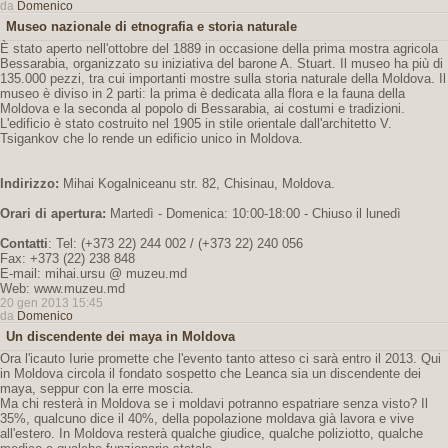
da
Domenico
Museo nazionale di etnografia e storia naturale
È stato aperto nell'ottobre del 1889 in occasione della prima mostra agricola
Bessarabia, organizzato su iniziativa del barone A. Stuart. Il museo ha più di
135.000 pezzi, tra cui importanti mostre sulla storia naturale della Moldova. Il
museo è diviso in 2 parti: la prima è dedicata alla flora e la fauna della
Moldova e la seconda al popolo di Bessarabia, ai costumi e tradizioni.
L'edificio è stato costruito nel 1905 in stile orientale dall'architetto V.
Tsigankov che lo rende un edificio unico in Moldova.
Indirizzo:
Mihai Kogalniceanu str. 82, Chisinau, Moldova.
Orari di apertura:
Martedì - Domenica: 10:00-18:00 - Chiuso il lunedì
Contatti
: Tel: (+373 22) 244 002 / (+373 22) 240 056
Fax: +373 (22) 238 848
E-mail: mihai.ursu @ muzeu.md
Web: www.muzeu.md
20 gen 2013 15:45
da
Domenico
Un discendente dei maya in Moldova
Ora l'icauto Iurie promette che l'evento tanto atteso ci sarà entro il 2013. Qui
in Moldova circola il fondato sospetto che Leanca sia un discendente dei
maya, seppur con la erre moscia.
Ma chi resterà in Moldova se i moldavi potranno espatriare senza visto? Il
35%, qualcuno dice il 40%, della popolazione moldava già lavora e vive
all'estero. In Moldova resterà qualche giudice, qualche poliziotto, qualche