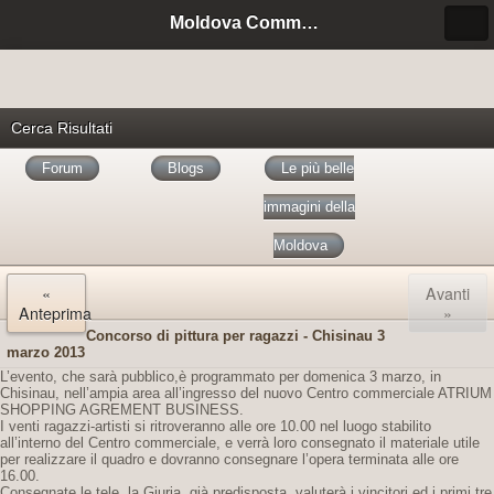
Moldova Community Italia
Cerca Risultati
Forum
Blogs
Le più belle
immagini della
Moldova
«
Avanti
Anteprima
»
Concorso di pittura per ragazzi - Chisinau 3
marzo 2013
L’evento, che sarà pubblico,è programmato per domenica 3 marzo, in
Chisinau, nell’ampia area all’ingresso del nuovo Centro commerciale ATRIUM
SHOPPING AGREMENT BUSINESS.
I venti ragazzi-artisti si ritroveranno alle ore 10.00 nel luogo stabilito
all’interno del Centro commerciale, e verrà loro consegnato il materiale utile
per realizzare il quadro e dovranno consegnare l’opera terminata alle ore
16.00.
Consegnate le tele, la Giuria, già predisposta, valuterà i vincitori ed i primi tre