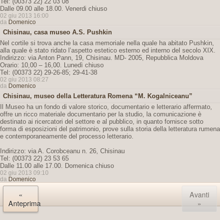
Tel: (00373 22) 22 03 08
Dalle 09.00 alle 18.00. Venerdi chiuso
02 giu 2013 16:00
da
Domenico
Chisinau, casa museo A.S. Pushkin
Nel cortile si trova anche la casa memoriale nella quale ha abitato Pushkin,
alla quale è stato ridato l’aspetto estetico esterno ed interno del secolo XIX.
Indirizzo: via Anton Pann, 19, Chisinau. MD- 2005, Repubblica Moldova
Orario: 10,00 – 16,00. Lunedì chiuso
Tel: (00373 22) 29-26-85; 29-41-38
02 giu 2013 08:27
da
Domenico
Chisinau, museo della Letteratura Romena “M. Kogalniceanu”
Il Museo ha un fondo di valore storico, documentario e letterario affermato,
offre un ricco materiale documentario per la studio, la comunicazione è
destinato ai ricercatori del settore e al pubblico, in quanto fornisce sotto
forma di esposizioni del patrimonio, prove sulla storia della letteratura rumena
e contemporaneamente del processo letterario.
Indirizzo: via A. Corobceanu n. 26, Chisinau
Tel: (00373 22) 23 53 65
Dalle 11.00 alle 17.00. Domenica chiuso
02 giu 2013 09:10
da
Domenico
«
Avanti
Anteprima
»