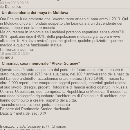
03 feb 2013 08:36
da
Domenico
Un discendente dei maya in Moldova
Ora l'icauto Iurie promette che l'evento tanto atteso ci sarà entro il 2013. Qui
in Moldova circola il fondato sospetto che Leanca sia un discendente dei
maya, seppur con la erre moscia.
Ma chi resterà in Moldova se i moldavi potranno espatriare senza visto? Il
35%, qualcuno dice il 40%, della popolazione moldava già lavora e vive
all'estero. In Moldova resterà qualche giudice, qualche poliziotto, qualche
medico e qualche funzionario statale.
I milionari insomma.
19 gen 2013 13:34
da
nikita
Chisinau, casa memoriale “Alexei Sciusev”
Questa casa è stata acquistata dal padre del futuro architetto. Il museo è
stato inaugurato nel 1973 nella sua casa, nel 100 ° anniversario della nascita
del famoso architetto, accademico di architettura (1873-1949). I museo ha
oltre 2.000 reperti, che comprende oggetti personali, materiali grafici relativi
al suo lavoro; disegni, progetti, fotografie di famosi edifici costruiti in Russia,
Ucraina, Uzbekistan, ecc, compresa la Repubblica di Moldova. Il museo ha
una ricca bibliografia riguardante l'architettura di Chisinau e di architetti che
hanno contribuito a creare l'aspetto della città.
Tecniche di costruzione: pietra intonacata
Fa parte del Patrimonio Storico Nazionale
Data: 2 ° metà del sec. XIX
Indirizzo: via A. Sciusev n.77, Chisinau