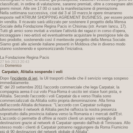
classificati, in ordine di valutazione, saranno premiati, oltre a consegnare altri
premi minori. Alle ore 17.00 ci sarà la manifestazione di premiazione.
Nella settimana successiva, cioé dal 3 al 10 marzo,le opere rimarranno
esposte nell’ATRIUM SHOPPING AGREMENT BUSINESS, per essere poste
in vendita. Il ricavato sarà utilizzato per sostenere il progetto della Mensa
Sociale della Fondazione Regina Pacis in Chisinau (str. Avram Iancu, 17).
Tutti gli amici sono invitati a visitare l’attività dei ragazzi in corso d’opera,
incoraggiare i neo-artisti ed eventualmente acquistare le prestigiose tele da
loro prodotte, sostenendo così il meritevole progetto della Mensa Sociale.
Siamo grati alle aziende italiane presenti in Moldova che in diverso modo
stanno sostenendo e sponsorizzando l’iniziativa.
La Fondazione Regina Pacis
27 feb 2013 20:43
da
Domenico
Carpatair, Alitalia sospende i voli
Dopo l'
incidente di ieri
, la Uil trasporti chiede che il servizio venga sospeso
immediatamente.
E' del 20 settembre 2011 l'accordo commerciale che lega Carpatair, la
compagnia aerea il cui volo Pisa-Roma è uscito ieri stase fuori pista, e
Alitalia. Secondo l'accordo i voli Carpatair da e verso l'Italia sono
commercializzati da Alitalia sotto propria denominazione. Alla firma
dell'accordo Alitalia dichiarava: "L'accordo con Carpatair sviluppa
ulteriormente il network di Alitalia perché rafforza la nostra presenza
soprattutto dalla provincia italiana verso la Romania e i mercati dell'Est.
L'accordo ci permette di offrire ai nostri clienti un ampio ventaglio di
destinazioni grazie al network di Carpatair operato dall'hub di Timisoara. Allo
stesso modo i clienti di Carpatair potranno raggiungere da Roma Fiumicino
più di 90 destinazioni del network globale di Alitalia".