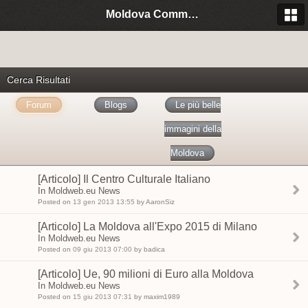
Moldova Community Italia
Cerca Risultati
Forum
Blogs
Le più belle
immagini della
Moldova
[Articolo] Il Centro Culturale Italiano
In Moldweb.eu News
Posted on
13 gen 2013 13:55
by AaronSiz
[Articolo] La Moldova all'Expo 2015 di Milano
In Moldweb.eu News
Posted on
09 giu 2013 07:00
by badica
[Articolo] Ue, 90 milioni di Euro alla Moldova
In Moldweb.eu News
Posted on
15 giu 2013 07:31
by maxim1989