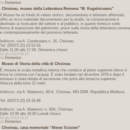
da
Domenico
Chisinau, museo della Letteratura Romena “M. Kogalniceanu”
Il Museo ha un fondo di valore storico, documentario e letterario affermato,
offre un ricco materiale documentario per la studio, la comunicazione è
destinato ai ricercatori del settore e al pubblico, in quanto fornisce sotto
forma di esposizioni del patrimonio, prove sulla storia della letteratura rumena
e contemporaneamente del processo letterario.
Indirizzo: via A. Corobceanu n. 26, Chisinau
Tel: (00373 22) 23 53 65
Dalle 11.00 alle 17.00. Domenica chiuso
02 giu 2013 09:10
da
Domenico
Museo di Storia della città di Chisinau
È rimasta la scala metallica interna che conduce al piano superiore (dove si
trova la cisterna con l’acqua). È stato fondato nel dicembre 1979 e dopo il
restauro è stata dotata di ascensore che porta alla terrazza superiore.
Altezza della torre 22 metri.
Indirizzo: via A. Mateevici, 60-A. Chisinau. MD-2009. Repubblica Moldova.
Tel: (00373-22) 24-16-48
Indirizzo: via A. Mateevici n. 60A, Chisinau
Dalle 10.00 alle 18.00 Lunedi chiuso
02 giu 2013 16:11
da
Domenico
Chisinau, casa memoriale “Alexei Sciusev”