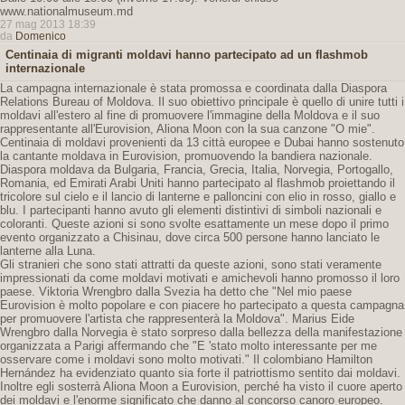
www.nationalmuseum.md
27 mag 2013 18:39
da
Domenico
Centinaia di migranti moldavi hanno partecipato ad un flashmob
internazionale
La campagna internazionale è stata promossa e coordinata dalla Diaspora
Relations Bureau of Moldova. Il suo obiettivo principale è quello di unire tutti i
moldavi all'estero al fine di promuovere l'immagine della Moldova e il suo
rappresentante all'Eurovision, Aliona Moon con la sua canzone "O mie".
Centinaia di moldavi provenienti da 13 città europee e Dubai hanno sostenuto
la cantante moldava in Eurovision, promuovendo la bandiera nazionale.
Diaspora moldava da Bulgaria, Francia, Grecia, Italia, Norvegia, Portogallo,
Romania, ed Emirati Arabi Uniti hanno partecipato al flashmob proiettando il
tricolore sul cielo e il lancio di lanterne e palloncini con elio in rosso, giallo e
blu. I partecipanti hanno avuto gli elementi distintivi di simboli nazionali e
coloranti. Queste azioni si sono svolte esattamente un mese dopo il primo
evento organizzato a Chisinau, dove circa 500 persone hanno lanciato le
lanterne alla Luna.
Gli stranieri che sono stati attratti da queste azioni, sono stati veramente
impressionati da come moldavi motivati ​​e amichevoli hanno promosso il loro
paese. Viktoria Wrengbro dalla Svezia ha detto che "Nel mio paese
Eurovision è molto popolare e con piacere ho partecipato a questa campagna
per promuovere l'artista che rappresenterà la Moldova". Marius Eide
Wrengbro dalla Norvegia è stato sorpreso dalla bellezza della manifestazione
organizzata a Parigi affermando che "E 'stato molto interessante per me
osservare come i moldavi sono molto motivati." Il colombiano Hamilton
Hernández ha evidenziato quanto sia forte il patriottismo sentito dai moldavi.
Inoltre egli sosterrà Aliona Moon a Eurovision, perché ha visto il cuore aperto
dei moldavi e l'enorme significato che danno al concorso canoro europeo.