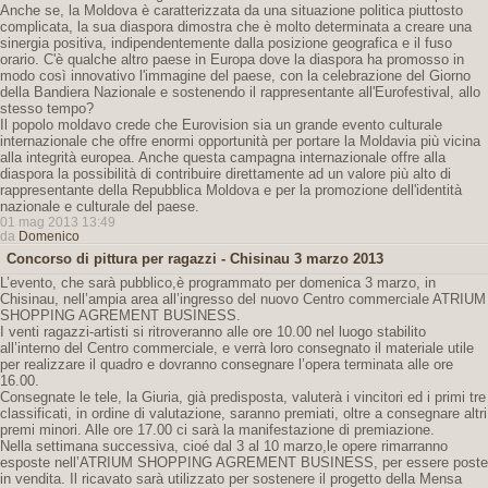
Anche se, la Moldova è caratterizzata da una situazione politica piuttosto
complicata, la sua diaspora dimostra che è molto determinata a creare una
sinergia positiva, indipendentemente dalla posizione geografica e il fuso
orario. C'è qualche altro paese in Europa dove la diaspora ha promosso in
modo così innovativo l'immagine del paese, con la celebrazione del Giorno
della Bandiera Nazionale e sostenendo il rappresentante all'Eurofestival, allo
stesso tempo?
Il popolo moldavo crede che Eurovision sia un grande evento culturale
internazionale che offre enormi opportunità per portare la Moldavia più vicina
alla integrità europea. Anche questa campagna internazionale offre alla
diaspora la possibilità di contribuire direttamente ad un valore più alto di
rappresentante della Repubblica Moldova e per la promozione dell'identità
nazionale e culturale del paese.
01 mag 2013 13:49
da
Domenico
Concorso di pittura per ragazzi - Chisinau 3 marzo 2013
L’evento, che sarà pubblico,è programmato per domenica 3 marzo, in
Chisinau, nell’ampia area all’ingresso del nuovo Centro commerciale ATRIUM
SHOPPING AGREMENT BUSINESS.
I venti ragazzi-artisti si ritroveranno alle ore 10.00 nel luogo stabilito
all’interno del Centro commerciale, e verrà loro consegnato il materiale utile
per realizzare il quadro e dovranno consegnare l’opera terminata alle ore
16.00.
Consegnate le tele, la Giuria, già predisposta, valuterà i vincitori ed i primi tre
classificati, in ordine di valutazione, saranno premiati, oltre a consegnare altri
premi minori. Alle ore 17.00 ci sarà la manifestazione di premiazione.
Nella settimana successiva, cioé dal 3 al 10 marzo,le opere rimarranno
esposte nell’ATRIUM SHOPPING AGREMENT BUSINESS, per essere poste
in vendita. Il ricavato sarà utilizzato per sostenere il progetto della Mensa