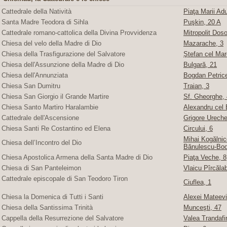
Cattedrale della Natività
Piaţa Marii Adu
Santa Madre Teodora di Sihla
Puşkin, 20 A
Cattedrale romano-cattolica della Divina Provvidenza
Mitropolit Doso
Chiesa del velo della Madre di Dio
Mazarache, 3
Chiesa della Trasfigurazione del Salvatore
Ştefan cel Mare
Chiesa dell'Assunzione della Madre di Dio
Bulgară, 21
Chiesa dell'Annunziata
Bogdan Petric
Chiesa San Dumitru
Traian, 3
Chiesa San Giorgio il Grande Martire
Sf. Gheorghe, 4
Chiesa Santo Martiro Haralambie
Alexandru cel 
Cattedrale dell'Ascensione
Grigore Ureche,
Chiesa Santi Re Costantino ed Elena
Circului, 6
Mihai Kogălnice
Chiesa dell’Incontro del Dio
Bănulescu-Bod
Chiesa Apostolica Armena della Santa Madre di Dio
Piaţa Veche, 8
Chiesa di San Panteleimon
Vlaicu Pîrcăla
Cattedrale episcopale di San Teodoro Tiron
Ciuflea, 1
Chiesa la Domenica di Tutti i Santi
Alexei Mateevi
Chiesa della Santissima Trinità
Munceşti, 47
Cappella della Resurrezione del Salvatore
Valea Trandafir