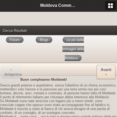
Moldova Community Italia
Cerca Risultati
Forum
Blogs
Le più belle
immagini della
Moldova
«
Avanti
Anteprima
»
Buon compleanno Moldweb!
Senza grandi pretese e aspettative, senza l'obiettivo di un ritorno economico,
mettendoci solo l'amore e la passione per una terra ormai non più così
lontana, decine, anzi, ceniaia e centinaia, di persone hanno fatto di Moldweb
il punto di riferimento italiano per chiunque abbia interesse alla Moldavia.
Su Moldweb sono nate amicizie con legami più o meno stretti, sono
cresciute coppie che spesso sono state accompagnate fino al fatidico si.
Moldweb è riuscito a stare al fianco di chi aveva bisogno di una parola di
conforto, di un consiglio, di un sostegno concreto.
Moldweb è… tante cose… ma è nato e rimane primo portale italiano dedicato