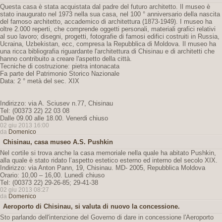
Questa casa è stata acquistata dal padre del futuro architetto. Il museo è
stato inaugurato nel 1973 nella sua casa, nel 100 ° anniversario della nascita
del famoso architetto, accademico di architettura (1873-1949). I museo ha
oltre 2.000 reperti, che comprende oggetti personali, materiali grafici relativi
al suo lavoro; disegni, progetti, fotografie di famosi edifici costruiti in Russia,
Ucraina, Uzbekistan, ecc, compresa la Repubblica di Moldova. Il museo ha
una ricca bibliografia riguardante l'architettura di Chisinau e di architetti che
hanno contribuito a creare l'aspetto della città.
Tecniche di costruzione: pietra intonacata
Fa parte del Patrimonio Storico Nazionale
Data: 2 ° metà del sec. XIX
Indirizzo: via A. Sciusev n.77, Chisinau
Tel: (00373 22) 22 03 08
Dalle 09.00 alle 18.00. Venerdi chiuso
02 giu 2013 16:00
da
Domenico
Chisinau, casa museo A.S. Pushkin
Nel cortile si trova anche la casa memoriale nella quale ha abitato Pushkin,
alla quale è stato ridato l’aspetto estetico esterno ed interno del secolo XIX.
Indirizzo: via Anton Pann, 19, Chisinau. MD- 2005, Repubblica Moldova
Orario: 10,00 – 16,00. Lunedì chiuso
Tel: (00373 22) 29-26-85; 29-41-38
02 giu 2013 08:27
da
Domenico
Aeroporto di Chisinau, si valuta di nuovo la concessione.
Sto parlando dell'intenzione del Governo di dare in concessione l'Aeroporto