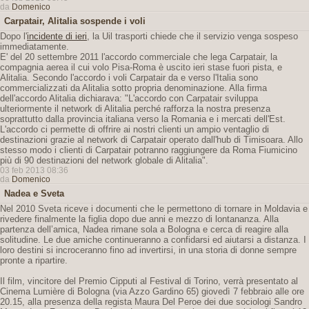
da
Domenico
Carpatair, Alitalia sospende i voli
Dopo l'
incidente di ieri
, la Uil trasporti chiede che il servizio venga sospeso
immediatamente.
E' del 20 settembre 2011 l'accordo commerciale che lega Carpatair, la
compagnia aerea il cui volo Pisa-Roma è uscito ieri stase fuori pista, e
Alitalia. Secondo l'accordo i voli Carpatair da e verso l'Italia sono
commercializzati da Alitalia sotto propria denominazione. Alla firma
dell'accordo Alitalia dichiarava: "L'accordo con Carpatair sviluppa
ulteriormente il network di Alitalia perché rafforza la nostra presenza
soprattutto dalla provincia italiana verso la Romania e i mercati dell'Est.
L'accordo ci permette di offrire ai nostri clienti un ampio ventaglio di
destinazioni grazie al network di Carpatair operato dall'hub di Timisoara. Allo
stesso modo i clienti di Carpatair potranno raggiungere da Roma Fiumicino
più di 90 destinazioni del network globale di Alitalia".
03 feb 2013 08:36
da
Domenico
Nadea e Sveta
Nel 2010 Sveta riceve i documenti che le permettono di tornare in Moldavia e
rivedere finalmente la figlia dopo due anni e mezzo di lontananza. Alla
partenza dell’amica, Nadea rimane sola a Bologna e cerca di reagire alla
solitudine. Le due amiche continueranno a confidarsi ed aiutarsi a distanza. I
loro destini si incroceranno fino ad invertirsi, in una storia di donne sempre
pronte a ripartire.
Il film, vincitore del Premio Cipputi al Festival di Torino, verrà presentato al
Cinema Lumière di Bologna (via Azzo Gardino 65) giovedì 7 febbraio alle ore
20.15, alla presenza della regista Maura Del Peroe dei due sociologi Sandro