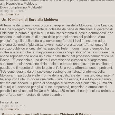
alla Repubblica Moldova.
Buon compleanno Moldweb!
01 lug 2013 20:43
da
Domenico
Ue, 90 milioni di Euro alla Moldova
Al termine del primo incontro con il neo-premier della Moldova, Iurie Leanca,
Fule ha spiegato chiaramente le richieste da parte di Bruxelles al governo di
Chisinau: la prima e' quella di ''un robusto sistema di pesi e contrappesi'' che
rendano le istituzioni al di sopra delle parti nelle tensioni politiche. Altra
priorita' e' quella della lotta alla corruzione ''a tutti i livelli'', insieme ad un
sistema dei media ''pluralista, diversificato e di alta qualita''', nel quale ''il
servizio pubblico e' cruciale'' ha spiegato Fule. Il commissario europeo ha
inoltre auspicato che la maggioranza compia ''ogni sforzo'' per assicurare che
anche l'opposizione abbia un ruolo ''costruttivo'' nel processo democratico nel
Paese. ''E' essenziale - ha detto il commissario europeo all'allargamento -
superare la polarizzazione della societa' e creare uno spazio per un dibattito
pubblico e il rispetto di tutte le opinioni''. Una volta affrontati questi problemi,
''l'Ue continuerà' a dare il suo pieno sostegno agli sforzi di riforma della
Moldova, in particolare alle riforme della giustizia e del ministero degli interni''
ha aggiunto Fule. In occasione della visita di Leanca, Ue e Moldova hanno
firmato due accordi: il primo di sostegno al settore della giustizia (60 milioni
di euro) e il secondo per gli aiuti nei preparativi, negoziati e attuazione di
possibili nuovi accordi fra Ue e Moldova (30 milioni di euro), inclusa un'intesa
per un'area commerciale di libero scambio.
Fonte: Ansa
15 giu 2013 07:36
da
Domenico
Moldova, arrivano i voli lowcost per Chisinau di Wizzair