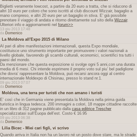
Biglietti veramente lowcost, a partire da 20 euro a tratta, che si riducono di
altri 10 euro per coloro che sono iscritti al club discount Wizzair, bagaglio a
mano compreso, e altri 20 euro per un bagaglio in stiva. E' già possibile
prenotare il viaggio di andata e ritorno direttamente sul sito della
Wizzair
.
Ulteriori info e aggiornamenti nel
forum>>
13 giu 2013 17:48
da
Domenico
La Moldova all'Expo 2015 di Milano
Al pari di altre manifestazioni internazionali, questa Expo mondiale,
costituisce uno strumento importante per promuovere i valori nazionali a
livello globale, favorendo gli scambi culturali, economici, scientifici tra tutti i
paesi del mondo.
Da menzionare che questa exposizione si svolge ogni 5 anni,con una durata
media di 6 mesi. Chi intende esprimere il proprio voto sul piu’ bel padiglione
che dovra’ rappresentare la Moldova, può recarsi ancora oggi al centro
internazionale Moldexpo di Chisinau, presso lo stand nr.1.
09 giu 2013 07:07
da
Domenico
Moldova, una terra per turisti che non amano i turisti
E’ così che in Germania viene presentata la Moldova nella prima guida
turistica in lingua tedesca. 200 immagini a colori, 18 mappe cittadine raccolte
in un libro di 312 pagine pubblicato dalla
casa editrice Trescher
specializzatasi sull’Euopa dell’est. Costo € 16.95
09 giu 2013 06:38
da
Domenico
Lilia Bicec - Miei cari figli, vi scrivo
Quando arriva in Italia non ha un lavoro né un posto dove stare, ma le strade