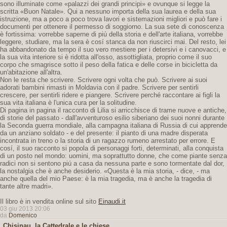
sono illuminate come «palazzi dei grandi principi» e ovunque si legge la
scritta «Buon Natale». Qui a nessuno importa della sua laurea e della sua
istruzione, ma a poco a poco trova lavori e sistemazioni migliori e può fare i
documenti per ottenere il permesso di soggiorno. La sua sete di conoscenza
è fortissima: vorrebbe saperne di piú della storia e dell'arte italiana, vorrebbe
leggere, studiare, ma la sera è cosí stanca da non riuscirci mai. Del resto, lei
ha abbandonato da tempo il suo vero mestiere per i detersivi e i canovacci, e
la sua vita interiore si è ridotta all'osso, assottigliata, proprio come il suo
corpo che smagrisce sotto il peso della fatica e delle corse in bicicletta da
un'abitazione all'altra.
Non le resta che scrivere. Scrivere ogni volta che può. Scrivere ai suoi
adorati bambini rimasti in Moldavia con il padre. Scrivere per sentirli
crescere, per sentirli ridere e piangere. Scrivere perché raccontare ai figli la
sua vita italiana è l'unica cura per la solitudine.
Di pagina in pagina il racconto di Lilia si arricchisce di trame nuove e antiche,
di storie del passato - dall'avventuroso esilio siberiano dei suoi nonni durante
la Seconda guerra mondiale, alla campagna italiana di Russia di cui apprende
da un anziano soldato - e del presente: il pianto di una madre disperata
incontrata in treno o la storia di un ragazzo rumeno arrestato per errore. E
cosí, il suo racconto si popola di personaggi forti, determinati, alla conquista
di un posto nel mondo: uomini, ma soprattutto donne, che come piante senza
radici non si sentono piú a casa da nessuna parte e sono tormentate dal dor,
la nostalgia che è anche desiderio. «Questa è la mia storia, - dice, - ma
anche quella del mio Paese: è la mia tragedia, ma è anche la tragedia di
tante altre madri».
Il libro è in vendita online sul sito
Einaudi.it
03 giu 2013 20:06
da
Domenico
Chisinau, la Cattedrale e le chiese