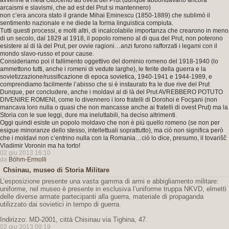
avvenne a metà Ottocento ad ovest del Prut (dunque abbondavano ancora
arcaismi e slavismi, che ad est del Prut si mantennero)
non c’era ancora stato il grande Mihai Eminescu (1850-1889) che sublimò il
sentimento nazionale e ne diede la forma linguistica compiuta.
Tutti questi processi, e molti altri, di incalcolabile importanza che crearono in meno
di un secolo, dal 1829 al 1918, il popolo romeno al di qua del Prut, non poterono
esistere al di là del Prut, per ovvie ragioni…anzi furono rafforzati i legami con il
mondo slavo-russo et pour cause.
Consideriamo poi il fallimento oggettivo del dominio romeno del 1918-1940 (lo
ammettono tutti, anche i romeni di vedute larghe), le ferite della guerra e la
sovietizzazione/russificazione di epoca sovietica, 1940-1941 e 1944-1989, e
comprendiamo facilmente l’abisso che si è instaurato fra le due rive del Prut
Dunque, per concludere, anche i moldavi al di là del Prut AVREBBERO POTUTO
DIVENIRE ROMENI, come lo divennero i loro fratelli di Dorohoi e Focşani (non
mancava loro nulla o quasi che non mancasse anche ai fratelli di ovest Prut) ma la
Storia con le sue leggi, dure ma ineluttabili, ha deciso altrimenti.
Oggi quindi esiste un popolo moldavo che non è più quello romeno (se non per
esigue minoranze dello stesso, intellettuali soprattutto), ma ciò non significa però
che i moldavi non c’entrino nulla con la Romania…ciò lo dice, presumo, il tovarišč
Vladimir Voronin ma ha torto!
02 giu 2013 16:10
da
Böhm-Ermolli
Chsinau, museo di Storia Militare
L’esposizione presente una vasta gamma di armi e abbigliamento militare:
uniforme, nel museo è presente in esclusiva l’uniforme truppa NKVD, elmetti
delle diverse armate partecipanti alla guerra, materiale di propaganda
utilizzato dai sovietici in tempo di guerra.
Indirizzo: MD-2001, città Chisinau via Tighina, 47.
02 giu 2013 09:19