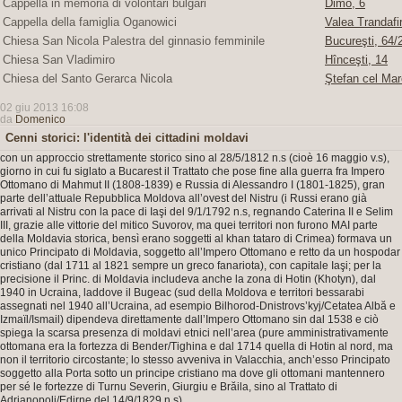
Cappella in memoria di volontari bulgari
Dimo, 6
Cappella della famiglia Oganowici
Valea Trandafir
Chiesa San Nicola Palestra del ginnasio femminile
Bucureşti, 64/2
Chiesa San Vladimiro
Hînceşti, 14
Chiesa del Santo Gerarca Nicola
Ştefan cel Mar
02 giu 2013 16:08
da
Domenico
Cenni storici: l'identità dei cittadini moldavi
con un approccio strettamente storico sino al 28/5/1812 n.s (cioè 16 maggio v.s),
giorno in cui fu siglato a Bucarest il Trattato che pose fine alla guerra fra Impero
Ottomano di Mahmut II (1808-1839) e Russia di Alessandro I (1801-1825), gran
parte dell’attuale Repubblica Moldova all’ovest del Nistru (i Russi erano già
arrivati al Nistru con la pace di Iaşi del 9/1/1792 n.s, regnando Caterina II e Selim
III, grazie alle vittorie del mitico Suvorov, ma quei territori non furono MAI parte
della Moldavia storica, bensì erano soggetti al khan tataro di Crimea) formava un
unico Principato di Moldavia, soggetto all’Impero Ottomano e retto da un hospodar
cristiano (dal 1711 al 1821 sempre un greco fanariota), con capitale Iaşi; per la
precisione il Princ. di Moldavia includeva anche la zona di Hotin (Khotyn), dal
1940 in Ucraina, laddove il Bugeac (sud della Moldova e territori bessarabi
assegnati nel 1940 all’Ucraina, ad esempio Bilhorod-Dnistrovs’kyj/Cetatea Albă e
Izmaïl/Ismail) dipendeva direttamente dall’Impero Ottomano sin dal 1538 e ciò
spiega la scarsa presenza di moldavi etnici nell’area (pure amministrativamente
ottomana era la fortezza di Bender/Tighina e dal 1714 quella di Hotin al nord, ma
non il territorio circostante; lo stesso avveniva in Valacchia, anch’esso Principato
soggetto alla Porta sotto un principe cristiano ma dove gli ottomani mantennero
per sé le fortezze di Turnu Severin, Giurgiu e Brăila, sino al Trattato di
Adrianopoli/Edirne del 14/9/1829 n.s).