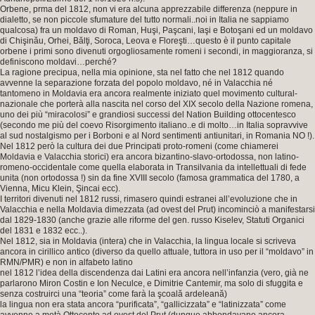
Orbene, prma del 1812, non vi era alcuna apprezzabile differenza (neppure in
dialetto, se non piccole sfumature del tutto normali..noi in Italia ne sappiamo
qualcosa) fra un moldavo di Roman, Huşi, Paşcani, Iaşi e Botoşani ed un moldavo
di Chişinău, Orhei, Bălţi, Soroca, Leova e Floreşti…questo è il punto capitale
orbene i primi sono divenuti orgogliosamente romeni i secondi, in maggioranza, si
definiscono moldavi…perché?
La ragione precipua, nella mia opinione, sta nel fatto che nel 1812 quando
avvenne la separazione forzata del popolo moldavo, né in Valacchia né
tantomeno in Moldavia era ancora realmente iniziato quel movimento cultural-
nazionale che porterà alla nascita nel corso del XIX secolo della Nazione romena,
uno dei più “miracolosi” e grandiosi successi del Nation Building ottocentesco
(secondo me più del coevo Risorgimento italiano..e di molto…in Italia sopravvive
al sud nostalgismo per i Borboni e al Nord sentimenti antiunitari, in Romania NO !).
Nel 1812 però la cultura dei due Principati proto-romeni (come chiamerei
Moldavia e Valacchia storici) era ancora bizantino-slavo-ortodossa, non latino-
romeno-occidentale come quella elaborata in Transilvania da intellettuali di fede
unita (non ortodossa !) sin da fine XVIII secolo (famosa grammatica del 1780, a
Vienna, Micu Klein, Şincai ecc).
I territori divenuti nel 1812 russi, rimasero quindi estranei all’evoluzione che in
Valacchia e nella Moldavia dimezzata (ad ovest del Prut) incominciò a manifestarsi
dal 1829-1830 (anche grazie alle riforme del gen. russo Kiselev, Statuti Organici
del 1831 e 1832 ecc..).
Nel 1812, sia in Moldavia (intera) che in Valacchia, la lingua locale si scriveva
ancora in cirillico antico (diverso da quello attuale, tuttora in uso per il “moldavo” in
RMN/PMR) e non in alfabeto latino
nel 1812 l’idea della discendenza dai Latini era ancora nell’infanzia (vero, già ne
parlarono Miron Costin e Ion Neculce, e Dimitrie Cantemir, ma solo di sfuggita e
senza costruirci una “teoria” come farà la şcoală ardeleană)
la lingua non era stata ancora “purificata”, “gallicizzata” e “latinizzata” come