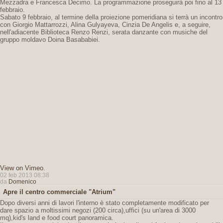
Mezzadra e Francesca Decimo. La programmazione proseguirà poi fino al 13
febbraio.
Sabato 9 febbraio, al termine della proiezione pomeridiana si terrà un incontro
con Giorgio Mattarrozzi, Alina Gulyayeva, Cinzia De Angelis e, a seguire,
nell'adiacente Biblioteca Renzo Renzi, serata danzante con musiche del
gruppo moldavo Doina Basababiei.
View on Vimeo
.
02 feb 2013 08:38
da
Domenico
Apre il centro commerciale "Atrium"
Dopo diversi anni di lavori l'interno è stato completamente modificato per
dare spazio a moltissimi negozi (200 circa),uffici (su un'area di 3000
mq),kid's land e food court panoramica.