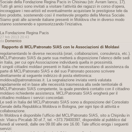
Sociale della Fondazione Regina Pacis in Chisinau (str. Avram Iancu, 17).
Tutti gli amici sono invitati a visitare l’attività dei ragazzi in corso d’opera,
incoraggiare i neo-artisti ed eventualmente acquistare le prestigiose tele da
loro prodotte, sostenendo così il meritevole progetto della Mensa Sociale.
Siamo grati alle aziende italiane presenti in Moldova che in diverso modo
stanno sostenendo e sponsorizzando l’iniziativa.
La Fondazione Regina Pacis
27 feb 2013 20:43
da
Domenico
Rapporto di MCL/Patronato SIAS con le Associazioni di Moldavi
regolamentando le diverse necessità (orari, collaborazioni, consulenza, etc.).
MCL/Patronato SIAS da parte sua metterà a disposizione l’elenco delle sedi
in Italia, per cui ogni Associazione individuerà quella in prossimità.
I singoli cittadini moldavi presenti in Italia che necessitano di assistenza da
parte di MCL/Patronato SIAS e del suo Patronato possono scrivere
direttamente al seguente indirizzo di posta elettronica:
moldova@patronatosias.it. La segnalazione inviata verrà valutata
rapidamente ed in base alle necessità trasmessa alla sede territoriale di
MCL/Patronato SIAS competente, la quale prenderà contatto con il cittadino
moldavo richiedente assistenza. MCL/Patronato SIAS erogherà per il
cittadino moldavo i servizi concordati.
Le sedi in Italia del MCL/Patronato SIAS sono a disposizione del Consolato
Genale della Repubblica Moldova in Bologna, per ogni tipo di attività e
collaborazione.
In Moldova è disponibile l’ufficio del MCL/Patronato SIAS, sito a Chişinău in
str. Vlaicu Pircalab 30 of.7, tel. +373.79400397, disponibile al pubblico dal
lunedi al venerdi, dalle ore 09.00 alle ore 16.00. Tale ufficio eroga i seguenti
servizi: