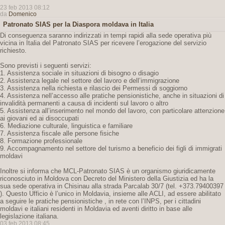
23 feb 2013 08:12
da
Domenico
Patronato SIAS per la Diaspora moldava in Italia
Di conseguenza saranno indirizzati in tempi rapidi alla sede operativa più
vicina in Italia del Patronato SIAS per ricevere l’erogazione del servizio
richiesto.
Sono previsti i seguenti servizi:
1. Assistenza sociale in situazioni di bisogno o disagio
2. Assistenza legale nel settore del lavoro e dell’immigrazione
3. Assistenza nella richiesta e rilascio dei Permessi di soggiorno
4. Assistenza nell’accesso alle pratiche pensionistiche, anche in situazioni di
invalidità permanenti a causa di incidenti sul lavoro o altro
5. Assistenza all’inserimento nel mondo del lavoro, con particolare attenzione
ai giovani ed ai disoccupati
6. Mediazione culturale, linguistica e familiare
7. Assistenza fiscale alle persone fisiche
8. Formazione professionale
9. Accompagnamento nel settore del turismo a beneficio dei figli di immigrati
moldavi
Inoltre si informa che MCL-Patronato SIAS è un organismo giuridicamente
riconosciuto in Moldova con Decreto del Ministero della Giustizia ed ha la
sua sede operativa in Chisinau alla strada Parcalab 30/7 (tel. +373.79400397
). Questo Ufficio è l’unico in Moldavia, insieme alle ACLI, ad essere abilitato
a seguire le pratiche pensionistiche , in rete con l’INPS, per i cittadini
moldavi e italiani residenti in Moldavia ed aventi diritto in base alle
legislazione italiana.
03 feb 2013 08:45