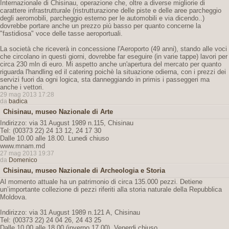
Internazionale di Chisinau, operazione che, oltre a diverse migliorie di
carattere infrastrutturale (ristrutturazione delle piste e delle aree parcheggio
degli aeromobili, parcheggio esterno per le automobili e via dicendo..)
dovrebbe portare anche un prezzo più basso per quanto concerne la
"fastidiosa" voce delle tasse aeroportuali.
La società che riceverà in concessione l'Aeroporto (49 anni), stando alle voci
che circolano in questi giorni, dovrebbe far eseguire (in varie tappe) lavori per
circa 230 mln di euro. Mi aspetto anche un'apertura del mercato per quanto
riguarda l'handling ed il catering poichè la situazione odierna, con i prezzi dei
servizi fuori da ogni logica, sta danneggiando in primis i passeggeri ma
anche i vettori.
29 mag 2013 17:28
da
badica
Chisinau, museo Nazionale di Arte
Indirizzo: via 31 August 1989 n.115, Chisinau
Tel: (00373 22) 24 13 12, 24 17 30
Dalle 10.00 alle 18.00. Lunedi chiuso
www.mnam.md
27 mag 2013 19:37
da
Domenico
Chisinau, museo Nazionale di Archeologia e Storia
Al momento attuale ha un patrimonio di circa 135.000 pezzi. Detiene
un’importante collezione di pezzi riferiti alla storia naturale della Repubblica
Moldova.
Indirizzo: via 31 August 1989 n.121 A, Chisinau
Tel: (00373 22) 24 04 26, 24 43 25
Dalle 10.00 alle 18.00 (inverno 17.00). Venerdi chiuso