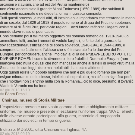
avvenne a metà Ottocento ad ovest del Prut (dunque abbondavano ancora
arcaismi e slavismi, che ad est del Prut si mantennero)
non c’era ancora stato il grande Mihai Eminescu (1850-1889) che sublimò il
sentimento nazionale e ne diede la forma linguistica compiuta.
Tutti questi processi, e molti altri, di incalcolabile importanza che crearono in meno
di un secolo, dal 1829 al 1918, il popolo romeno al di qua del Prut, non poterono
esistere al di là del Prut, per ovvie ragioni…anzi furono rafforzati i legami con il
mondo slavo-russo et pour cause.
Consideriamo poi il fallimento oggettivo del dominio romeno del 1918-1940 (lo
ammettono tutti, anche i romeni di vedute larghe), le ferite della guerra e la
sovietizzazione/russificazione di epoca sovietica, 1940-1941 e 1944-1989, e
comprendiamo facilmente l’abisso che si è instaurato fra le due rive del Prut
Dunque, per concludere, anche i moldavi al di là del Prut AVREBBERO POTUTO
DIVENIRE ROMENI, come lo divennero i loro fratelli di Dorohoi e Focşani (non
mancava loro nulla o quasi che non mancasse anche ai fratelli di ovest Prut) ma la
Storia con le sue leggi, dure ma ineluttabili, ha deciso altrimenti.
Oggi quindi esiste un popolo moldavo che non è più quello romeno (se non per
esigue minoranze dello stesso, intellettuali soprattutto), ma ciò non significa però
che i moldavi non c’entrino nulla con la Romania…ciò lo dice, presumo, il tovarišč
Vladimir Voronin ma ha torto!
02 giu 2013 16:10
da
Böhm-Ermolli
Chsinau, museo di Storia Militare
L’esposizione presente una vasta gamma di armi e abbigliamento militare:
uniforme, nel museo è presente in esclusiva l’uniforme truppa NKVD, elmetti
delle diverse armate partecipanti alla guerra, materiale di propaganda
utilizzato dai sovietici in tempo di guerra.
Indirizzo: MD-2001, città Chisinau via Tighina, 47.
02 giu 2013 09:19