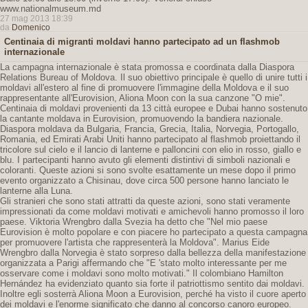
www.nationalmuseum.md
27 mag 2013 18:39
da
Domenico
Centinaia di migranti moldavi hanno partecipato ad un flashmob
internazionale
La campagna internazionale è stata promossa e coordinata dalla Diaspora
Relations Bureau of Moldova. Il suo obiettivo principale è quello di unire tutti i
moldavi all'estero al fine di promuovere l'immagine della Moldova e il suo
rappresentante all'Eurovision, Aliona Moon con la sua canzone "O mie".
Centinaia di moldavi provenienti da 13 città europee e Dubai hanno sostenuto
la cantante moldava in Eurovision, promuovendo la bandiera nazionale.
Diaspora moldava da Bulgaria, Francia, Grecia, Italia, Norvegia, Portogallo,
Romania, ed Emirati Arabi Uniti hanno partecipato al flashmob proiettando il
tricolore sul cielo e il lancio di lanterne e palloncini con elio in rosso, giallo e
blu. I partecipanti hanno avuto gli elementi distintivi di simboli nazionali e
coloranti. Queste azioni si sono svolte esattamente un mese dopo il primo
evento organizzato a Chisinau, dove circa 500 persone hanno lanciato le
lanterne alla Luna.
Gli stranieri che sono stati attratti da queste azioni, sono stati veramente
impressionati da come moldavi motivati ​​e amichevoli hanno promosso il loro
paese. Viktoria Wrengbro dalla Svezia ha detto che "Nel mio paese
Eurovision è molto popolare e con piacere ho partecipato a questa campagna
per promuovere l'artista che rappresenterà la Moldova". Marius Eide
Wrengbro dalla Norvegia è stato sorpreso dalla bellezza della manifestazione
organizzata a Parigi affermando che "E 'stato molto interessante per me
osservare come i moldavi sono molto motivati." Il colombiano Hamilton
Hernández ha evidenziato quanto sia forte il patriottismo sentito dai moldavi.
Inoltre egli sosterrà Aliona Moon a Eurovision, perché ha visto il cuore aperto
dei moldavi e l'enorme significato che danno al concorso canoro europeo.