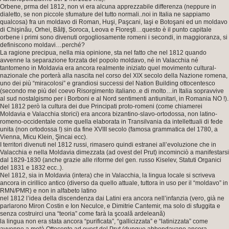
Orbene, prma del 1812, non vi era alcuna apprezzabile differenza (neppure in
dialetto, se non piccole sfumature del tutto normali..noi in Italia ne sappiamo
qualcosa) fra un moldavo di Roman, Huşi, Paşcani, Iaşi e Botoşani ed un moldavo
di Chişinău, Orhei, Bălţi, Soroca, Leova e Floreşti…questo è il punto capitale
orbene i primi sono divenuti orgogliosamente romeni i secondi, in maggioranza, si
definiscono moldavi…perché?
La ragione precipua, nella mia opinione, sta nel fatto che nel 1812 quando
avvenne la separazione forzata del popolo moldavo, né in Valacchia né
tantomeno in Moldavia era ancora realmente iniziato quel movimento cultural-
nazionale che porterà alla nascita nel corso del XIX secolo della Nazione romena,
uno dei più “miracolosi” e grandiosi successi del Nation Building ottocentesco
(secondo me più del coevo Risorgimento italiano..e di molto…in Italia sopravvive
al sud nostalgismo per i Borboni e al Nord sentimenti antiunitari, in Romania NO !).
Nel 1812 però la cultura dei due Principati proto-romeni (come chiamerei
Moldavia e Valacchia storici) era ancora bizantino-slavo-ortodossa, non latino-
romeno-occidentale come quella elaborata in Transilvania da intellettuali di fede
unita (non ortodossa !) sin da fine XVIII secolo (famosa grammatica del 1780, a
Vienna, Micu Klein, Şincai ecc).
I territori divenuti nel 1812 russi, rimasero quindi estranei all’evoluzione che in
Valacchia e nella Moldavia dimezzata (ad ovest del Prut) incominciò a manifestarsi
dal 1829-1830 (anche grazie alle riforme del gen. russo Kiselev, Statuti Organici
del 1831 e 1832 ecc..).
Nel 1812, sia in Moldavia (intera) che in Valacchia, la lingua locale si scriveva
ancora in cirillico antico (diverso da quello attuale, tuttora in uso per il “moldavo” in
RMN/PMR) e non in alfabeto latino
nel 1812 l’idea della discendenza dai Latini era ancora nell’infanzia (vero, già ne
parlarono Miron Costin e Ion Neculce, e Dimitrie Cantemir, ma solo di sfuggita e
senza costruirci una “teoria” come farà la şcoală ardeleană)
la lingua non era stata ancora “purificata”, “gallicizzata” e “latinizzata” come