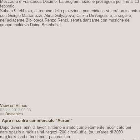
Mezzadra e Francesca Decimo. La programmazione proseguirà poi fino al 13
febbraio.
Sabato 9 febbraio, al termine della proiezione pomeridiana si terrà un incontro
con Giorgio Mattarrozzi, Alina Gulyayeva, Cinzia De Angelis e, a seguire,
nell'adiacente Biblioteca Renzo Renzi, serata danzante con musiche del
gruppo moldavo Doina Basababiei.
View on Vimeo
.
02 feb 2013 08:38
da
Domenico
Apre il centro commerciale "Atrium"
Dopo diversi anni di lavori l'interno è stato completamente modificato per
dare spazio a moltissimi negozi (200 circa),uffici (su un'area di 3000
mq),kid's land e food court panoramica.