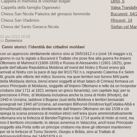
Cappella in memoria di volontari bulgari
Dimo, 6
Cappella della famiglia Oganowici
Valea Trandafir
Chiesa San Nicola Palestra del ginnasio femminile
Bucureşti, 64/2
Chiesa San Vladimiro
Hînceşti, 14
Chiesa del Santo Gerarca Nicola
Ştefan cel Mar
02 giu 2013 16:08
da
Domenico
Cenni storici: l'identità dei cittadini moldavi
con un approccio strettamente storico sino al 28/5/1812 n.s (cioè 16 maggio v.s),
giorno in cui fu siglato a Bucarest il Trattato che pose fine alla guerra fra Impero
Ottomano di Mahmut II (1808-1839) e Russia di Alessandro I (1801-1825), gran
parte dell’attuale Repubblica Moldova all’ovest del Nistru (i Russi erano già
arrivati al Nistru con la pace di Iaşi del 9/1/1792 n.s, regnando Caterina II e Selim
III, grazie alle vittorie del mitico Suvorov, ma quei territori non furono MAI parte
della Moldavia storica, bensì erano soggetti al khan tataro di Crimea) formava un
unico Principato di Moldavia, soggetto all’Impero Ottomano e retto da un hospodar
cristiano (dal 1711 al 1821 sempre un greco fanariota), con capitale Iaşi; per la
precisione il Princ. di Moldavia includeva anche la zona di Hotin (Khotyn), dal
1940 in Ucraina, laddove il Bugeac (sud della Moldova e territori bessarabi
assegnati nel 1940 all’Ucraina, ad esempio Bilhorod-Dnistrovs’kyj/Cetatea Albă e
Izmaïl/Ismail) dipendeva direttamente dall’Impero Ottomano sin dal 1538 e ciò
spiega la scarsa presenza di moldavi etnici nell’area (pure amministrativamente
ottomana era la fortezza di Bender/Tighina e dal 1714 quella di Hotin al nord, ma
non il territorio circostante; lo stesso avveniva in Valacchia, anch’esso Principato
soggetto alla Porta sotto un principe cristiano ma dove gli ottomani mantennero
per sé le fortezze di Turnu Severin, Giurgiu e Brăila, sino al Trattato di
Adrianopoli/Edirne del 14/9/1829 n.s).