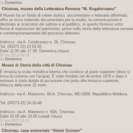
da
Domenico
Chisinau, museo della Letteratura Romena “M. Kogalniceanu”
Il Museo ha un fondo di valore storico, documentario e letterario affermato,
offre un ricco materiale documentario per la studio, la comunicazione è
destinato ai ricercatori del settore e al pubblico, in quanto fornisce sotto
forma di esposizioni del patrimonio, prove sulla storia della letteratura rumena
e contemporaneamente del processo letterario.
Indirizzo: via A. Corobceanu n. 26, Chisinau
Tel: (00373 22) 23 53 65
Dalle 11.00 alle 17.00. Domenica chiuso
02 giu 2013 09:10
da
Domenico
Museo di Storia della città di Chisinau
È rimasta la scala metallica interna che conduce al piano superiore (dove si
trova la cisterna con l’acqua). È stato fondato nel dicembre 1979 e dopo il
restauro è stata dotata di ascensore che porta alla terrazza superiore.
Altezza della torre 22 metri.
Indirizzo: via A. Mateevici, 60-A. Chisinau. MD-2009. Repubblica Moldova.
Tel: (00373-22) 24-16-48
Indirizzo: via A. Mateevici n. 60A, Chisinau
Dalle 10.00 alle 18.00 Lunedi chiuso
02 giu 2013 16:11
da
Domenico
Chisinau, casa memoriale “Alexei Sciusev”