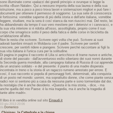
sono illuminate come «palazzi dei grandi principi» e ovunque si legge la
scritta «Buon Natale». Qui a nessuno importa della sua laurea e della sua
istruzione, ma a poco a poco trova lavori e sistemazioni migliori e può fare i
documenti per ottenere il permesso di soggiorno. La sua sete di conoscenza
è fortissima: vorrebbe saperne di piú della storia e dell'arte italiana, vorrebbe
leggere, studiare, ma la sera è cosí stanca da non riuscirci mai. Del resto, lei
ha abbandonato da tempo il suo vero mestiere per i detersivi e i canovacci, e
la sua vita interiore si è ridotta all'osso, assottigliata, proprio come il suo
corpo che smagrisce sotto il peso della fatica e delle corse in bicicletta da
un'abitazione all'altra.
Non le resta che scrivere. Scrivere ogni volta che può. Scrivere ai suoi
adorati bambini rimasti in Moldavia con il padre. Scrivere per sentirli
crescere, per sentirli ridere e piangere. Scrivere perché raccontare ai figli la
sua vita italiana è l'unica cura per la solitudine.
Di pagina in pagina il racconto di Lilia si arricchisce di trame nuove e antiche,
di storie del passato - dall'avventuroso esilio siberiano dei suoi nonni durante
la Seconda guerra mondiale, alla campagna italiana di Russia di cui apprende
da un anziano soldato - e del presente: il pianto di una madre disperata
incontrata in treno o la storia di un ragazzo rumeno arrestato per errore. E
cosí, il suo racconto si popola di personaggi forti, determinati, alla conquista
di un posto nel mondo: uomini, ma soprattutto donne, che come piante senza
radici non si sentono piú a casa da nessuna parte e sono tormentate dal dor,
la nostalgia che è anche desiderio. «Questa è la mia storia, - dice, - ma
anche quella del mio Paese: è la mia tragedia, ma è anche la tragedia di
tante altre madri».
Il libro è in vendita online sul sito
Einaudi.it
03 giu 2013 20:06
da
Domenico
Chisinau, la Cattedrale e le chiese