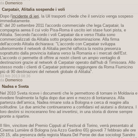
da
Domenico
Carpatair, Alitalia sospende i voli
Dopo l'
incidente di ieri
, la Uil trasporti chiede che il servizio venga sospeso
immediatamente.
E' del 20 settembre 2011 l'accordo commerciale che lega Carpatair, la
compagnia aerea il cui volo Pisa-Roma è uscito ieri stase fuori pista, e
Alitalia. Secondo l'accordo i voli Carpatair da e verso l'Italia sono
commercializzati da Alitalia sotto propria denominazione. Alla firma
dell'accordo Alitalia dichiarava: "L'accordo con Carpatair sviluppa
ulteriormente il network di Alitalia perché rafforza la nostra presenza
soprattutto dalla provincia italiana verso la Romania e i mercati dell'Est.
L'accordo ci permette di offrire ai nostri clienti un ampio ventaglio di
destinazioni grazie al network di Carpatair operato dall'hub di Timisoara. Allo
stesso modo i clienti di Carpatair potranno raggiungere da Roma Fiumicino
più di 90 destinazioni del network globale di Alitalia".
03 feb 2013 08:36
da
Domenico
Nadea e Sveta
Nel 2010 Sveta riceve i documenti che le permettono di tornare in Moldavia e
rivedere finalmente la figlia dopo due anni e mezzo di lontananza. Alla
partenza dell’amica, Nadea rimane sola a Bologna e cerca di reagire alla
solitudine. Le due amiche continueranno a confidarsi ed aiutarsi a distanza. I
loro destini si incroceranno fino ad invertirsi, in una storia di donne sempre
pronte a ripartire.
Il film, vincitore del Premio Cipputi al Festival di Torino, verrà presentato al
Cinema Lumière di Bologna (via Azzo Gardino 65) giovedì 7 febbraio alle ore
20.15, alla presenza della regista Maura Del Peroe dei due sociologi Sandro