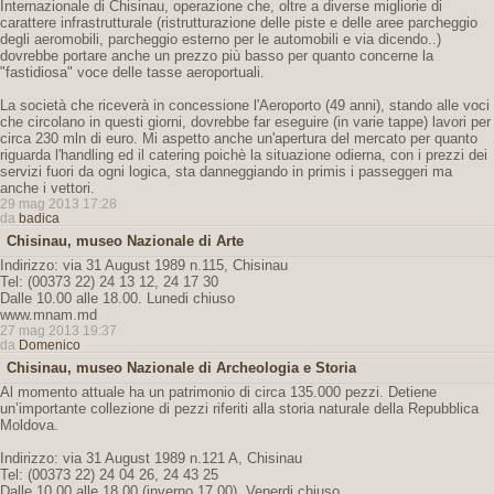
Internazionale di Chisinau, operazione che, oltre a diverse migliorie di
carattere infrastrutturale (ristrutturazione delle piste e delle aree parcheggio
degli aeromobili, parcheggio esterno per le automobili e via dicendo..)
dovrebbe portare anche un prezzo più basso per quanto concerne la
"fastidiosa" voce delle tasse aeroportuali.
La società che riceverà in concessione l'Aeroporto (49 anni), stando alle voci
che circolano in questi giorni, dovrebbe far eseguire (in varie tappe) lavori per
circa 230 mln di euro. Mi aspetto anche un'apertura del mercato per quanto
riguarda l'handling ed il catering poichè la situazione odierna, con i prezzi dei
servizi fuori da ogni logica, sta danneggiando in primis i passeggeri ma
anche i vettori.
29 mag 2013 17:28
da
badica
Chisinau, museo Nazionale di Arte
Indirizzo: via 31 August 1989 n.115, Chisinau
Tel: (00373 22) 24 13 12, 24 17 30
Dalle 10.00 alle 18.00. Lunedi chiuso
www.mnam.md
27 mag 2013 19:37
da
Domenico
Chisinau, museo Nazionale di Archeologia e Storia
Al momento attuale ha un patrimonio di circa 135.000 pezzi. Detiene
un’importante collezione di pezzi riferiti alla storia naturale della Repubblica
Moldova.
Indirizzo: via 31 August 1989 n.121 A, Chisinau
Tel: (00373 22) 24 04 26, 24 43 25
Dalle 10.00 alle 18.00 (inverno 17.00). Venerdi chiuso