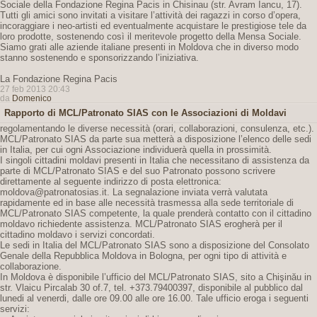
Sociale della Fondazione Regina Pacis in Chisinau (str. Avram Iancu, 17).
Tutti gli amici sono invitati a visitare l’attività dei ragazzi in corso d’opera,
incoraggiare i neo-artisti ed eventualmente acquistare le prestigiose tele da
loro prodotte, sostenendo così il meritevole progetto della Mensa Sociale.
Siamo grati alle aziende italiane presenti in Moldova che in diverso modo
stanno sostenendo e sponsorizzando l’iniziativa.
La Fondazione Regina Pacis
27 feb 2013 20:43
da
Domenico
Rapporto di MCL/Patronato SIAS con le Associazioni di Moldavi
regolamentando le diverse necessità (orari, collaborazioni, consulenza, etc.).
MCL/Patronato SIAS da parte sua metterà a disposizione l’elenco delle sedi
in Italia, per cui ogni Associazione individuerà quella in prossimità.
I singoli cittadini moldavi presenti in Italia che necessitano di assistenza da
parte di MCL/Patronato SIAS e del suo Patronato possono scrivere
direttamente al seguente indirizzo di posta elettronica:
moldova@patronatosias.it. La segnalazione inviata verrà valutata
rapidamente ed in base alle necessità trasmessa alla sede territoriale di
MCL/Patronato SIAS competente, la quale prenderà contatto con il cittadino
moldavo richiedente assistenza. MCL/Patronato SIAS erogherà per il
cittadino moldavo i servizi concordati.
Le sedi in Italia del MCL/Patronato SIAS sono a disposizione del Consolato
Genale della Repubblica Moldova in Bologna, per ogni tipo di attività e
collaborazione.
In Moldova è disponibile l’ufficio del MCL/Patronato SIAS, sito a Chişinău in
str. Vlaicu Pircalab 30 of.7, tel. +373.79400397, disponibile al pubblico dal
lunedi al venerdi, dalle ore 09.00 alle ore 16.00. Tale ufficio eroga i seguenti
servizi: