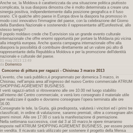
Anche se, la Moldova è caratterizzata da una situazione politica piuttosto
complicata, la sua diaspora dimostra che è molto determinata a creare una
sinergia positiva, indipendentemente dalla posizione geografica e il fuso
orario. C'è qualche altro paese in Europa dove la diaspora ha promosso in
modo così innovativo l'immagine del paese, con la celebrazione del Giorno
della Bandiera Nazionale e sostenendo il rappresentante all'Eurofestival, allo
stesso tempo?
Il popolo moldavo crede che Eurovision sia un grande evento culturale
internazionale che offre enormi opportunità per portare la Moldavia più vicina
alla integrità europea. Anche questa campagna internazionale offre alla
diaspora la possibilità di contribuire direttamente ad un valore più alto di
rappresentante della Repubblica Moldova e per la promozione dell'identità
nazionale e culturale del paese.
01 mag 2013 13:49
da
Domenico
Concorso di pittura per ragazzi - Chisinau 3 marzo 2013
L’evento, che sarà pubblico,è programmato per domenica 3 marzo, in
Chisinau, nell’ampia area all’ingresso del nuovo Centro commerciale ATRIUM
SHOPPING AGREMENT BUSINESS.
I venti ragazzi-artisti si ritroveranno alle ore 10.00 nel luogo stabilito
all’interno del Centro commerciale, e verrà loro consegnato il materiale utile
per realizzare il quadro e dovranno consegnare l’opera terminata alle ore
16.00.
Consegnate le tele, la Giuria, già predisposta, valuterà i vincitori ed i primi tre
classificati, in ordine di valutazione, saranno premiati, oltre a consegnare altri
premi minori. Alle ore 17.00 ci sarà la manifestazione di premiazione.
Nella settimana successiva, cioé dal 3 al 10 marzo,le opere rimarranno
esposte nell’ATRIUM SHOPPING AGREMENT BUSINESS, per essere poste
in vendita. Il ricavato sarà utilizzato per sostenere il progetto della Mensa