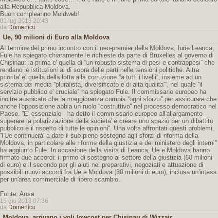
alla Repubblica Moldova.
Buon compleanno Moldweb!
01 lug 2013 20:43
da
Domenico
Ue, 90 milioni di Euro alla Moldova
Al termine del primo incontro con il neo-premier della Moldova, Iurie Leanca,
Fule ha spiegato chiaramente le richieste da parte di Bruxelles al governo di
Chisinau: la prima e' quella di ''un robusto sistema di pesi e contrappesi'' che
rendano le istituzioni al di sopra delle parti nelle tensioni politiche. Altra
priorita' e' quella della lotta alla corruzione ''a tutti i livelli'', insieme ad un
sistema dei media ''pluralista, diversificato e di alta qualita''', nel quale ''il
servizio pubblico e' cruciale'' ha spiegato Fule. Il commissario europeo ha
inoltre auspicato che la maggioranza compia ''ogni sforzo'' per assicurare che
anche l'opposizione abbia un ruolo ''costruttivo'' nel processo democratico nel
Paese. ''E' essenziale - ha detto il commissario europeo all'allargamento -
superare la polarizzazione della societa' e creare uno spazio per un dibattito
pubblico e il rispetto di tutte le opinioni''. Una volta affrontati questi problemi,
''l'Ue continuerà' a dare il suo pieno sostegno agli sforzi di riforma della
Moldova, in particolare alle riforme della giustizia e del ministero degli interni''
ha aggiunto Fule. In occasione della visita di Leanca, Ue e Moldova hanno
firmato due accordi: il primo di sostegno al settore della giustizia (60 milioni
di euro) e il secondo per gli aiuti nei preparativi, negoziati e attuazione di
possibili nuovi accordi fra Ue e Moldova (30 milioni di euro), inclusa un'intesa
per un'area commerciale di libero scambio.
Fonte: Ansa
15 giu 2013 07:36
da
Domenico
Moldova, arrivano i voli lowcost per Chisinau di Wizzair