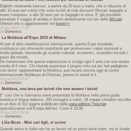
Biglietti veramente lowcost, a partire da 20 euro a tratta, che si riducono di
altri 10 euro per coloro che sono iscritti al club discount Wizzair, bagaglio a
mano compreso, e altri 20 euro per un bagaglio in stiva. E' già possibile
prenotare il viaggio di andata e ritorno direttamente sul sito della
Wizzair
.
Ulteriori info e aggiornamenti nel
forum>>
13 giu 2013 17:48
da
Domenico
La Moldova all'Expo 2015 di Milano
Al pari di altre manifestazioni internazionali, questa Expo mondiale,
costituisce uno strumento importante per promuovere i valori nazionali a
livello globale, favorendo gli scambi culturali, economici, scientifici tra tutti i
paesi del mondo.
Da menzionare che questa exposizione si svolge ogni 5 anni,con una durata
media di 6 mesi. Chi intende esprimere il proprio voto sul piu’ bel padiglione
che dovra’ rappresentare la Moldova, può recarsi ancora oggi al centro
internazionale Moldexpo di Chisinau, presso lo stand nr.1.
09 giu 2013 07:07
da
Domenico
Moldova, una terra per turisti che non amano i turisti
E’ così che in Germania viene presentata la Moldova nella prima guida
turistica in lingua tedesca. 200 immagini a colori, 18 mappe cittadine raccolte
in un libro di 312 pagine pubblicato dalla
casa editrice Trescher
specializzatasi sull’Euopa dell’est. Costo € 16.95
09 giu 2013 06:38
da
Domenico
Lilia Bicec - Miei cari figli, vi scrivo
Quando arriva in Italia non ha un lavoro né un posto dove stare, ma le strade