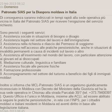
23 feb 2013 08:12
da
Domenico
Patronato SIAS per la Diaspora moldava in Italia
Di conseguenza saranno indirizzati in tempi rapidi alla sede operativa più
vicina in Italia del Patronato SIAS per ricevere l’erogazione del servizio
richiesto.
Sono previsti i seguenti servizi:
1. Assistenza sociale in situazioni di bisogno o disagio
2. Assistenza legale nel settore del lavoro e dell’immigrazione
3. Assistenza nella richiesta e rilascio dei Permessi di soggiorno
4. Assistenza nell’accesso alle pratiche pensionistiche, anche in situazioni di
invalidità permanenti a causa di incidenti sul lavoro o altro
5. Assistenza all’inserimento nel mondo del lavoro, con particolare attenzione
ai giovani ed ai disoccupati
6. Mediazione culturale, linguistica e familiare
7. Assistenza fiscale alle persone fisiche
8. Formazione professionale
9. Accompagnamento nel settore del turismo a beneficio dei figli di immigrati
moldavi
Inoltre si informa che MCL-Patronato SIAS è un organismo giuridicamente
riconosciuto in Moldova con Decreto del Ministero della Giustizia ed ha la
sua sede operativa in Chisinau alla strada Parcalab 30/7 (tel. +373.79400397
). Questo Ufficio è l’unico in Moldavia, insieme alle ACLI, ad essere abilitato
a seguire le pratiche pensionistiche , in rete con l’INPS, per i cittadini
moldavi e italiani residenti in Moldavia ed aventi diritto in base alle
legislazione italiana.
03 feb 2013 08:45