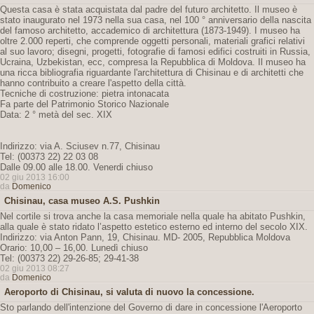
Questa casa è stata acquistata dal padre del futuro architetto. Il museo è
stato inaugurato nel 1973 nella sua casa, nel 100 ° anniversario della nascita
del famoso architetto, accademico di architettura (1873-1949). I museo ha
oltre 2.000 reperti, che comprende oggetti personali, materiali grafici relativi
al suo lavoro; disegni, progetti, fotografie di famosi edifici costruiti in Russia,
Ucraina, Uzbekistan, ecc, compresa la Repubblica di Moldova. Il museo ha
una ricca bibliografia riguardante l'architettura di Chisinau e di architetti che
hanno contribuito a creare l'aspetto della città.
Tecniche di costruzione: pietra intonacata
Fa parte del Patrimonio Storico Nazionale
Data: 2 ° metà del sec. XIX
Indirizzo: via A. Sciusev n.77, Chisinau
Tel: (00373 22) 22 03 08
Dalle 09.00 alle 18.00. Venerdi chiuso
02 giu 2013 16:00
da
Domenico
Chisinau, casa museo A.S. Pushkin
Nel cortile si trova anche la casa memoriale nella quale ha abitato Pushkin,
alla quale è stato ridato l’aspetto estetico esterno ed interno del secolo XIX.
Indirizzo: via Anton Pann, 19, Chisinau. MD- 2005, Repubblica Moldova
Orario: 10,00 – 16,00. Lunedì chiuso
Tel: (00373 22) 29-26-85; 29-41-38
02 giu 2013 08:27
da
Domenico
Aeroporto di Chisinau, si valuta di nuovo la concessione.
Sto parlando dell'intenzione del Governo di dare in concessione l'Aeroporto