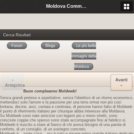
Moldova Community Italia
Cerca Risultati
Forum
Blogs
Le più belle
immagini della
Moldova
«
Avanti
Anteprima
»
Buon compleanno Moldweb!
Senza grandi pretese e aspettative, senza l'obiettivo di un ritorno economico,
mettendoci solo l'amore e la passione per una terra ormai non più così
lontana, decine, anzi, ceniaia e centinaia, di persone hanno fatto di Moldweb
il punto di riferimento italiano per chiunque abbia interesse alla Moldavia.
Su Moldweb sono nate amicizie con legami più o meno stretti, sono
cresciute coppie che spesso sono state accompagnate fino al fatidico si.
Moldweb è riuscito a stare al fianco di chi aveva bisogno di una parola di
conforto, di un consiglio, di un sostegno concreto.
Moldweb è… tante cose… ma è nato e rimane primo portale italiano dedicato