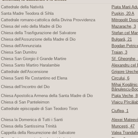
Cattedrale della Natività
Piaţa Marii Adu
Santa Madre Teodora di Sihla
Puşkin, 20 A
Cattedrale romano-cattolica della Divina Provvidenza
Mitropolit Doso
Chiesa del velo della Madre di Dio
Mazarache, 3
Chiesa della Trasfigurazione del Salvatore
Ştefan cel Mare
Chiesa dell'Assunzione della Madre di Dio
Bulgară, 21
Chiesa dell'Annunziata
Bogdan Petric
Chiesa San Dumitru
Traian, 3
Chiesa San Giorgio il Grande Martire
Sf. Gheorghe, 4
Chiesa Santo Martiro Haralambie
Alexandru cel 
Cattedrale dell'Ascensione
Grigore Ureche,
Chiesa Santi Re Costantino ed Elena
Circului, 6
Mihai Kogălnice
Chiesa dell’Incontro del Dio
Bănulescu-Bod
Chiesa Apostolica Armena della Santa Madre di Dio
Piaţa Veche, 8
Chiesa di San Panteleimon
Vlaicu Pîrcăla
Cattedrale episcopale di San Teodoro Tiron
Ciuflea, 1
Chiesa la Domenica di Tutti i Santi
Alexei Mateevi
Chiesa della Santissima Trinità
Munceşti, 47
Cappella della Resurrezione del Salvatore
Valea Trandafir