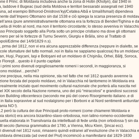
one il Princ. di Moldavia includeva anche la zona di Hotin (Khotyn), dal 1940 in
, laddove il Bugeac (sud della Moldova e territori bessarabi assegnati nel 1940
aina, ad esempio Bilhorod-Dnistrovs’kyj/Cetatea Albă e Izmaïl/Ismail) dipendeva
mente dall’Impero Ottomano sin dal 1538 e ciò spiega la scarsa presenza di moldav
nell’area (pure amministrativamente ottomana era la fortezza di Bender/Tighina e da
ella di Hotin al nord, ma non il territorio circostante; lo stesso avveniva in Valacchi
so Principato soggetto alla Porta sotto un principe cristiano ma dove gli ottomani
ero per sé le fortezze di Turnu Severin, Giurgiu e Brăila, sino al Trattato di
poli/Edirne del 14/9/1829 n.s).
 prma del 1812, non vi era alcuna apprezzabile differenza (neppure in dialetto, se
cole sfumature del tutto normali..noi in Italia ne sappiamo qualcosa) fra un moldav
n, Huşi, Paşcani, Iaşi e Botoşani ed un moldavo di Chişinău, Orhei, Bălţi, Soroca,
 Floreşti…questo è il punto capitale
i primi sono divenuti orgogliosamente romeni i secondi, in maggioranza, si
scono moldavi…perché?
one precipua, nella mia opinione, sta nel fatto che nel 1812 quando avvenne la
ione forzata del popolo moldavo, né in Valacchia né tantomeno in Moldavia era
realmente iniziato quel movimento cultural-nazionale che porterà alla nascita nel
el XIX secolo della Nazione romena, uno dei più “miracolosi” e grandiosi successi
ion Building ottocentesco (secondo me più del coevo Risorgimento italiano..e di
n Italia sopravvive al sud nostalgismo per i Borboni e al Nord sentimenti antiunitari
nia NO !).
2 però la cultura dei due Principati proto-romeni (come chiamerei Moldavia e
ia storici) era ancora bizantino-slavo-ortodossa, non latino-romeno-occidentale
ella elaborata in Transilvania da intellettuali di fede unita (non ortodossa !) sin da
III secolo (famosa grammatica del 1780, a Vienna, Micu Klein, Şincai ecc).
tori divenuti nel 1812 russi, rimasero quindi estranei all’evoluzione che in Valacchia 
oldavia dimezzata (ad ovest del Prut) incominciò a manifestarsi dal 1829-1830