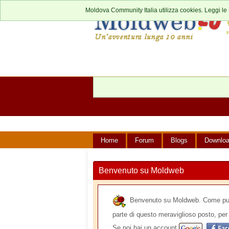
Moldova Community Italia utilizza cookies. Leggi le
Home
Forum
Blogs
Downlo
Benvenuto su Moldweb
Benvenuto su Moldweb. Come puoi v
parte di questo meraviglioso posto, per 
Se poi hai un account
,