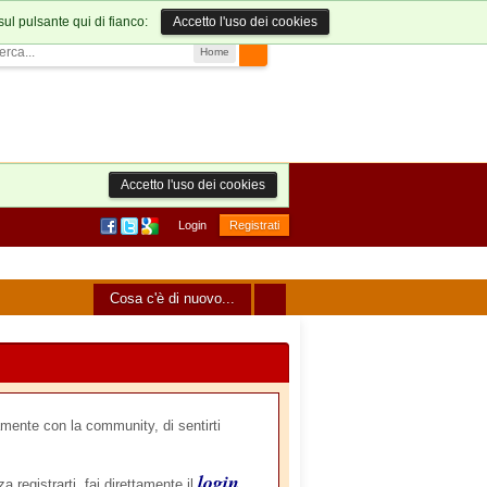
sul pulsante qui di fianco:
Accetto l'uso dei cookies
Home
Accetto l'uso dei cookies
Login
Registrati
Cosa c'è di nuovo...
mente con la community, di sentirti
login
a registrarti, fai direttamente il