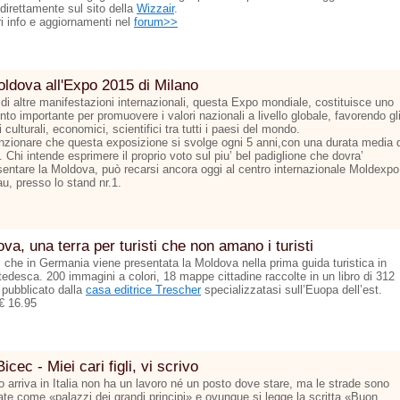
 direttamente sul sito della
Wizzair
.
ri info e aggiornamenti nel
forum>>
ldova all'Expo 2015 di Milano
 di altre manifestazioni internazionali, questa Expo mondiale, costituisce uno
to importante per promuovere i valori nazionali a livello globale, favorendo gl
culturali, economici, scientifici tra tutti i paesi del mondo.
zionare che questa exposizione si svolge ogni 5 anni,con una durata media d
 Chi intende esprimere il proprio voto sul piu’ bel padiglione che dovra’
sentare la Moldova, può recarsi ancora oggi al centro internazionale Moldexpo
u, presso lo stand nr.1.
va, una terra per turisti che non amano i turisti
ì che in Germania viene presentata la Moldova nella prima guida turistica in
tedesca. 200 immagini a colori, 18 mappe cittadine raccolte in un libro di 312
 pubblicato dalla
casa editrice Trescher
specializzatasi sull’Euopa dell’est.
€ 16.95
Bicec - Miei cari figli, vi scrivo
 arriva in Italia non ha un lavoro né un posto dove stare, ma le strade sono
nate come «palazzi dei grandi principi» e ovunque si legge la scritta «Buon