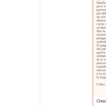
Natale
poco tr
permes
piú del
da non 
detersi
come il
un'abit
Non le 
rimasti
pianger
solitud
Di pagi
del pas
guerra
soldato
di un r
person
soprat
nessun
è la m
la trag
Il libr
Chisi