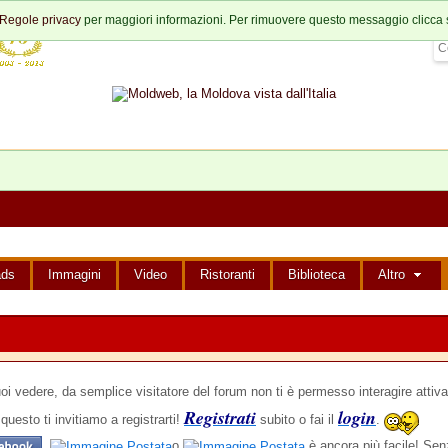
Regole privacy
per maggiori informazioni. Per rimuovere questo messaggio clicca 
ads
Immagini
Video
Ristoranti
Biblioteca
Altro
edere, da semplice visitatore del forum non ti è permesso interagire attiva
Registrati
login
questo ti invitiamo a registrarti!
subito o fai il
.
,
o
è ancora più facile! Senz