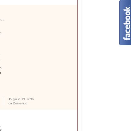
ima
e
n
,
n
i
15 giu 2013 07:36
da Domenico
,
e