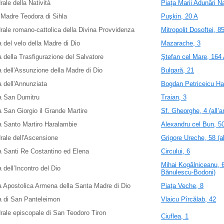
rale della Natività
Piaţa Marii Adunări Na
Madre Teodora di Sihla
Puşkin, 20 A
rale romano-cattolica della Divina Provvidenza
Mitropolit Dosoftei, 8
 del velo della Madre di Dio
Mazarache, 3
 della Trasfigurazione del Salvatore
Ştefan cel Mare, 164 A
 dell'Assunzione della Madre di Dio
Bulgară, 21
 dell'Annunziata
Bogdan Petriceicu Ha
a San Dumitru
Traian, 3
 San Giorgio il Grande Martire
Sf. Gheorghe, 4 (all’a
 Santo Martiro Haralambie
Alexandru cel Bun, 5
rale dell'Ascensione
Grigore Ureche, 58 (al
 Santi Re Costantino ed Elena
Circului, 6
Mihai Kogălniceanu, 67
 dell’Incontro del Dio
Bănulescu-Bodoni)
 Apostolica Armena della Santa Madre di Dio
Piaţa Veche, 8
a di San Panteleimon
Vlaicu Pîrcălab, 42
rale episcopale di San Teodoro Tiron
Ciuflea, 1