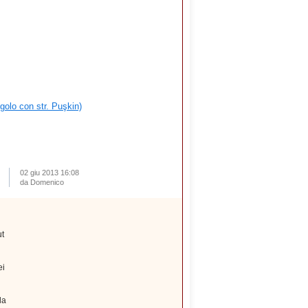
ngolo con str. Puşkin)
02 giu 2013 16:08
da Domenico
ut
ei
la