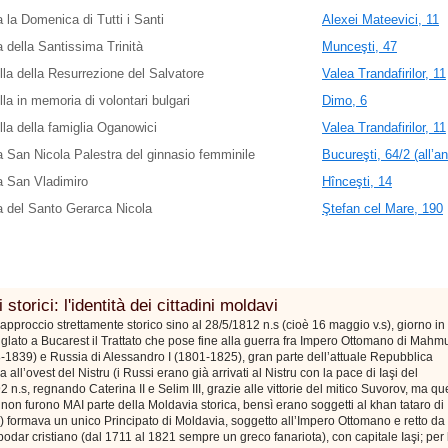
 la Domenica di Tutti i Santi
Alexei Mateevici, 11
 della Santissima Trinità
Munceşti, 47
la della Resurrezione del Salvatore
Valea Trandafirilor, 11
la in memoria di volontari bulgari
Dimo, 6
la della famiglia Oganowici
Valea Trandafirilor, 11
 San Nicola Palestra del ginnasio femminile
Bucureşti, 64/2 (all’a
a San Vladimiro
Hînceşti, 14
 del Santo Gerarca Nicola
Ştefan cel Mare, 190
 storici: l'identità dei cittadini moldavi
approccio strettamente storico sino al 28/5/1812 n.s (cioè 16 maggio v.s), giorno in
siglato a Bucarest il Trattato che pose fine alla guerra fra Impero Ottomano di Mahm
8-1839) e Russia di Alessandro I (1801-1825), gran parte dell’attuale Repubblica
 all’ovest del Nistru (i Russi erano già arrivati al Nistru con la pace di Iaşi del
2 n.s, regnando Caterina II e Selim III, grazie alle vittorie del mitico Suvorov, ma qu
ri non furono MAI parte della Moldavia storica, bensì erano soggetti al khan tataro di
 formava un unico Principato di Moldavia, soggetto all’Impero Ottomano e retto da
odar cristiano (dal 1711 al 1821 sempre un greco fanariota), con capitale Iaşi; per 