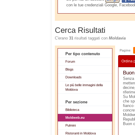
con le tue credenziali Google, Facebook
Cerca Risultati
C'erano
31
risultati taggati con
Moldavia
Pagine
Per tipo contenuto
Ordina 
Forum
Blogs
Buon
Downloads
Senza 
metten
Le più belle immagini della
decine,
Moldova
riferim
Su Mol
che sp
Per sezione
fianco 
Biblioteca
concre
Moldwe
Moldweb.eu
Repubb
Buon 
Pulmini
Ristoranti in Moldova