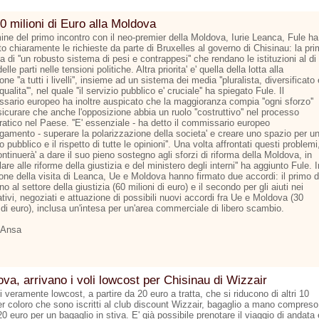
0 milioni di Euro alla Moldova
mine del primo incontro con il neo-premier della Moldova, Iurie Leanca, Fule ha
o chiaramente le richieste da parte di Bruxelles al governo di Chisinau: la pr
la di ''un robusto sistema di pesi e contrappesi'' che rendano le istituzioni al di
elle parti nelle tensioni politiche. Altra priorita' e' quella della lotta alla
one ''a tutti i livelli'', insieme ad un sistema dei media ''pluralista, diversificato 
 qualita''', nel quale ''il servizio pubblico e' cruciale'' ha spiegato Fule. Il
sario europeo ha inoltre auspicato che la maggioranza compia ''ogni sforzo''
icurare che anche l'opposizione abbia un ruolo ''costruttivo'' nel processo
atico nel Paese. ''E' essenziale - ha detto il commissario europeo
argamento - superare la polarizzazione della societa' e creare uno spazio per u
to pubblico e il rispetto di tutte le opinioni''. Una volta affrontati questi problemi
continuerà' a dare il suo pieno sostegno agli sforzi di riforma della Moldova, in
lare alle riforme della giustizia e del ministero degli interni'' ha aggiunto Fule. I
one della visita di Leanca, Ue e Moldova hanno firmato due accordi: il primo d
o al settore della giustizia (60 milioni di euro) e il secondo per gli aiuti nei
tivi, negoziati e attuazione di possibili nuovi accordi fra Ue e Moldova (30
 di euro), inclusa un'intesa per un'area commerciale di libero scambio.
 Ansa
va, arrivano i voli lowcost per Chisinau di Wizzair
ti veramente lowcost, a partire da 20 euro a tratta, che si riducono di altri 10
er coloro che sono iscritti al club discount Wizzair, bagaglio a mano compreso
 20 euro per un bagaglio in stiva. E' già possibile prenotare il viaggio di andata 