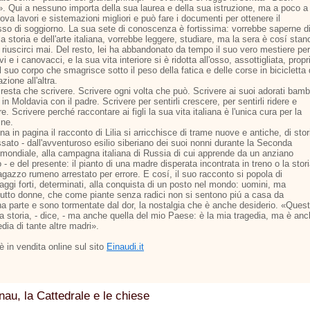
». Qui a nessuno importa della sua laurea e della sua istruzione, ma a poco a
ova lavori e sistemazioni migliori e può fare i documenti per ottenere il
so di soggiorno. La sua sete di conoscenza è fortissima: vorrebbe saperne d
la storia e dell'arte italiana, vorrebbe leggere, studiare, ma la sera è cosí stan
riuscirci mai. Del resto, lei ha abbandonato da tempo il suo vero mestiere per
vi e i canovacci, e la sua vita interiore si è ridotta all'osso, assottigliata, propr
 suo corpo che smagrisce sotto il peso della fatica e delle corse in bicicletta
azione all'altra.
resta che scrivere. Scrivere ogni volta che può. Scrivere ai suoi adorati bamb
 in Moldavia con il padre. Scrivere per sentirli crescere, per sentirli ridere e
e. Scrivere perché raccontare ai figli la sua vita italiana è l'unica cura per la
ine.
na in pagina il racconto di Lilia si arricchisce di trame nuove e antiche, di stor
sato - dall'avventuroso esilio siberiano dei suoi nonni durante la Seconda
 mondiale, alla campagna italiana di Russia di cui apprende da un anziano
 - e del presente: il pianto di una madre disperata incontrata in treno o la stor
agazzo rumeno arrestato per errore. E cosí, il suo racconto si popola di
aggi forti, determinati, alla conquista di un posto nel mondo: uomini, ma
tutto donne, che come piante senza radici non si sentono piú a casa da
a parte e sono tormentate dal dor, la nostalgia che è anche desiderio. «Ques
ia storia, - dice, - ma anche quella del mio Paese: è la mia tragedia, ma è an
edia di tante altre madri».
o è in vendita online sul sito
Einaudi.it
nau, la Cattedrale e le chiese