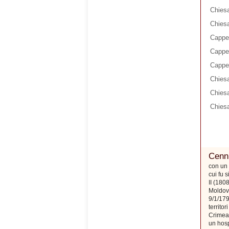
Chiesa
Chiesa
Cappel
Cappel
Cappel
Chiesa
Chies
Chiesa
Cenni
con un 
cui fu 
II (180
Moldova
9/1/179
territo
Crimea)
un hosp