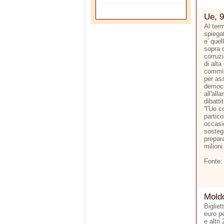
Ue, 9
Al ter
spiegat
e' quel
sopra d
corruzi
di alta
commis
per ass
democr
all'all
dibatti
''l'Ue 
partico
occasi
sostegn
prepara
milioni
Fonte:
Moldo
Bigliet
euro p
e altri