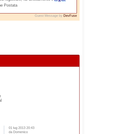
Guest Message by
DevFuse
e
al
01 lug 2013 20:43
da Domenico