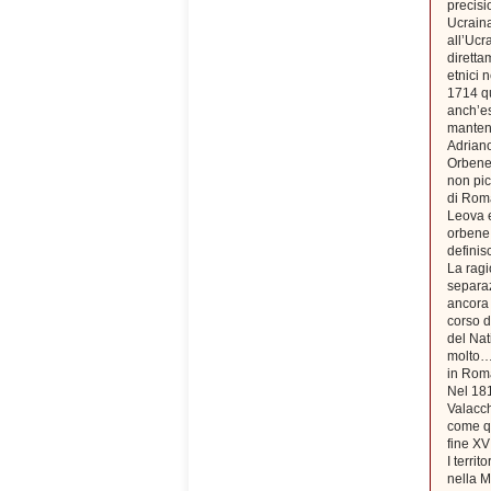
precisi
Ucraina
all’Ucr
diretta
etnici 
1714 qu
anch’es
mantenn
Adriano
Orbene,
non pic
di Roma
Leova e
orbene 
defini
La ragi
separaz
ancora 
corso d
del Nat
molto…i
in Roma
Nel 181
Valacch
come qu
fine XV
I terri
nella M