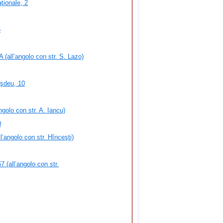
ţionale, 2
5
 (all’angolo con str. S. Lazo)
şdeu, 10
ngolo con str. A. Iancu)
0
l’angolo con str. Hînceşti)
 (all’angolo con str.