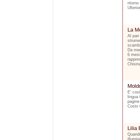
ritorno
Ulterio
La Mo
Al pari
strumen
scambi 
Da men
6 mesi.
rappre
Chisina
Moldo
E’ cos
lingua 
pagine
Costo 
Lilia 
Quando
illumi