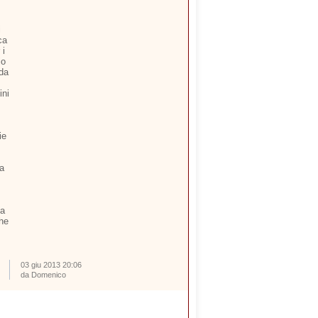
i
ca
 i
io
 da
ini
ie
ia
ta
che
03 giu 2013 20:06
da Domenico