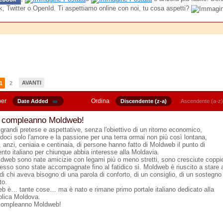
, Twitter o OpenId. Ti aspettiamo online con noi, tu cosa aspetti?
AVANTI
1
2
per
Ordina
Date Added
Discendente (z-a)
Ascendente (a-z)
 compleanno Moldweb!
grandi pretese e aspettative, senza l'obiettivo di un ritorno economico,
doci solo l'amore e la passione per una terra ormai non più così lontana,
 anzi, ceniaia e centinaia, di persone hanno fatto di Moldweb il punto di
ento italiano per chiunque abbia interesse alla Moldavia.
dweb sono nate amicizie con legami più o meno stretti, sono cresciute coppi
esso sono state accompagnate fino al fatidico si. Moldweb è riuscito a stare 
di chi aveva bisogno di una parola di conforto, di un consiglio, di un sostegno
to.
b è… tante cose… ma è nato e rimane primo portale italiano dedicato alla
lica Moldova.
compleanno Moldweb!