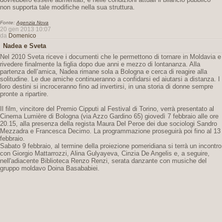
non supporta tale modifiche nella sua struttura.
Fonte:
Agenzia Nova
20 gen 2013 10:07
da
Domenico
Nadea e Sveta
Nel 2010 Sveta riceve i documenti che le permettono di tornare in Moldavia e
rivedere finalmente la figlia dopo due anni e mezzo di lontananza. Alla
partenza dell’amica, Nadea rimane sola a Bologna e cerca di reagire alla
solitudine. Le due amiche continueranno a confidarsi ed aiutarsi a distanza. I
loro destini si incroceranno fino ad invertirsi, in una storia di donne sempre
pronte a ripartire.
Il film, vincitore del Premio Cipputi al Festival di Torino, verrà presentato al
Cinema Lumière di Bologna (via Azzo Gardino 65) giovedì 7 febbraio alle ore
20.15, alla presenza della regista Maura Del Peroe dei due sociologi Sandro
Mezzadra e Francesca Decimo. La programmazione proseguirà poi fino al 13
febbraio.
Sabato 9 febbraio, al termine della proiezione pomeridiana si terrà un incontro
con Giorgio Mattarrozzi, Alina Gulyayeva, Cinzia De Angelis e, a seguire,
nell'adiacente Biblioteca Renzo Renzi, serata danzante con musiche del
gruppo moldavo Doina Basababiei.