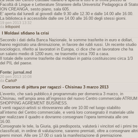
Facoltà di Lingue e Letterature Straniere della Universita' Pedagogica di Stato
ION CREANGA, sesto piano, sala 605.
E' aperta dal lunedì al giovedì dalle 9.30 alle 12.30 e dalle 14.00 alle 16.00.
La biblioteca è accessibile dalle ore 14.00 alle 16.00 degli stessi giorni.
19 gen 2013 13:32
da
Infopoint
I Moldavi sfidano la crisi
Secondo i dati della Banca Nazionale, le somme trasferite in euro e dollari,
hanno registrato una diminuizione, in favore dei rubli russi. Un recente studio
sociologico, riferito ai lavoratori in Europa, ci dice che un lavoratore che ha
un salario medio di 1200 euro, ne trasmette circa 700 a casa.
Il totale delle somme trasferite dai moldavi in patria costituiscono circa 1/3
del PIL del paese.
Fonte: jurnal.md
20 gen 2013 10:08
da
CarloP
Concorso di pittura per ragazzi - Chisinau 3 marzo 2013
L’evento, che sarà pubblico,è programmato per domenica 3 marzo, in
Chisinau, nell’ampia area all’ingresso del nuovo Centro commerciale ATRIUM
SHOPPING AGREMENT BUSINESS.
I venti ragazzi-artisti si ritroveranno alle ore 10.00 nel luogo stabilito
all’interno del Centro commerciale, e verrà loro consegnato il materiale utile
per realizzare il quadro e dovranno consegnare l’opera terminata alle ore
16.00.
Consegnate le tele, la Giuria, già predisposta, valuterà i vincitori ed i primi tre
classificati, in ordine di valutazione, saranno premiati, oltre a consegnare altri
premi minori. Alle ore 17.00 ci sarà la manifestazione di premiazione.