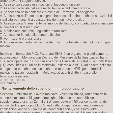
Sono previsti i seguenti servizi:
1. Assistenza sociale in situazioni di bisogno o disagio
2. Assistenza legale nel settore del lavoro e dell’immigrazione
3. Assistenza nella richiesta e rilascio dei Permessi di soggiorno
4. Assistenza nell’accesso alle pratiche pensionistiche, anche in situazioni di
invalidità permanenti a causa di incidenti sul lavoro o altro
5. Assistenza all’inserimento nel mondo del lavoro, con particolare attenzione
ai giovani ed ai disoccupati
6. Mediazione culturale, linguistica e familiare
7. Assistenza fiscale alle persone fisiche
8. Formazione professionale
9. Accompagnamento nel settore del turismo a beneficio dei figli di immigrati
moldavi
Inoltre si informa che MCL-Patronato SIAS è un organismo giuridicamente
riconosciuto in Moldova con Decreto del Ministero della Giustizia ed ha la
sua sede operativa in Chisinau alla strada Parcalab 30/7 (tel. +373.79400397
). Questo Ufficio è l’unico in Moldavia, insieme alle ACLI, ad essere abilitato
a seguire le pratiche pensionistiche , in rete con l’INPS, per i cittadini
moldavi e italiani residenti in Moldavia ed aventi diritto in base alle
legislazione italiana.
03 feb 2013 08:45
da
Domenico
Niente aumento dello stipendio minimo obbligatorio
Secondo il ministro del Lavoro moldavo, Valentina Buliga, l'aumento dello
stipendio minimo obbligatorio impiegherebbe una spesa pubblica
supplementare di circa 25 milioni di euro, ovvero il 50 per cento del fondo
annuo degli stipendi pubblici. Stando alla Buliga, tale aumento avrebbe
implicazioni anche sul valore dei contributi sociali, che a loro volta
dovrebbero essere aumentati, e nelle condizioni attuali il bilancio pubblico