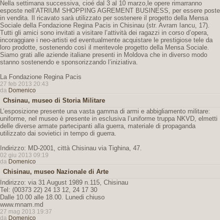
Nella settimana successiva, cioé dal 3 al 10 marzo,le opere rimarranno
esposte nell’ATRIUM SHOPPING AGREMENT BUSINESS, per essere poste
in vendita. Il ricavato sarà utilizzato per sostenere il progetto della Mensa
Sociale della Fondazione Regina Pacis in Chisinau (str. Avram Iancu, 17).
Tutti gli amici sono invitati a visitare l’attività dei ragazzi in corso d’opera,
incoraggiare i neo-artisti ed eventualmente acquistare le prestigiose tele da
loro prodotte, sostenendo così il meritevole progetto della Mensa Sociale.
Siamo grati alle aziende italiane presenti in Moldova che in diverso modo
stanno sostenendo e sponsorizzando l’iniziativa.
La Fondazione Regina Pacis
27 feb 2013 20:43
da
Domenico
Chsinau, museo di Storia Militare
L’esposizione presente una vasta gamma di armi e abbigliamento militare:
uniforme, nel museo è presente in esclusiva l’uniforme truppa NKVD, elmetti
delle diverse armate partecipanti alla guerra, materiale di propaganda
utilizzato dai sovietici in tempo di guerra.
Indirizzo: MD-2001, città Chisinau via Tighina, 47.
02 giu 2013 09:19
da
Domenico
Chisinau, museo Nazionale di Arte
Indirizzo: via 31 August 1989 n.115, Chisinau
Tel: (00373 22) 24 13 12, 24 17 30
Dalle 10.00 alle 18.00. Lunedi chiuso
www.mnam.md
27 mag 2013 19:37
da
Domenico