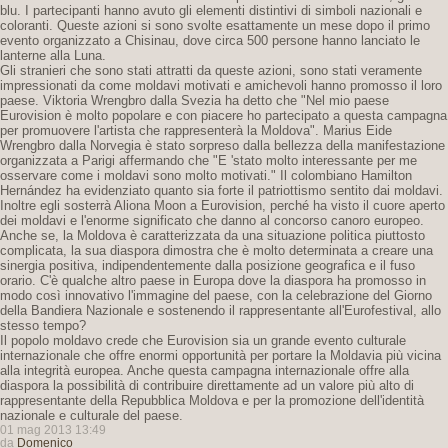
blu. I partecipanti hanno avuto gli elementi distintivi di simboli nazionali e
coloranti. Queste azioni si sono svolte esattamente un mese dopo il primo
evento organizzato a Chisinau, dove circa 500 persone hanno lanciato le
lanterne alla Luna.
Gli stranieri che sono stati attratti da queste azioni, sono stati veramente
impressionati da come moldavi motivati ​​e amichevoli hanno promosso il loro
paese. Viktoria Wrengbro dalla Svezia ha detto che "Nel mio paese
Eurovision è molto popolare e con piacere ho partecipato a questa campagna
per promuovere l'artista che rappresenterà la Moldova". Marius Eide
Wrengbro dalla Norvegia è stato sorpreso dalla bellezza della manifestazione
organizzata a Parigi affermando che "E 'stato molto interessante per me
osservare come i moldavi sono molto motivati." Il colombiano Hamilton
Hernández ha evidenziato quanto sia forte il patriottismo sentito dai moldavi.
Inoltre egli sosterrà Aliona Moon a Eurovision, perché ha visto il cuore aperto
dei moldavi e l'enorme significato che danno al concorso canoro europeo.
Anche se, la Moldova è caratterizzata da una situazione politica piuttosto
complicata, la sua diaspora dimostra che è molto determinata a creare una
sinergia positiva, indipendentemente dalla posizione geografica e il fuso
orario. C'è qualche altro paese in Europa dove la diaspora ha promosso in
modo così innovativo l'immagine del paese, con la celebrazione del Giorno
della Bandiera Nazionale e sostenendo il rappresentante all'Eurofestival, allo
stesso tempo?
Il popolo moldavo crede che Eurovision sia un grande evento culturale
internazionale che offre enormi opportunità per portare la Moldavia più vicina
alla integrità europea. Anche questa campagna internazionale offre alla
diaspora la possibilità di contribuire direttamente ad un valore più alto di
rappresentante della Repubblica Moldova e per la promozione dell'identità
nazionale e culturale del paese.
01 mag 2013 13:49
da
Domenico