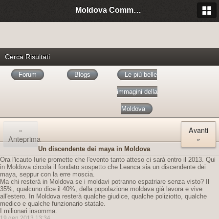
Moldova Community Italia
Cerca Risultati
Forum
Blogs
Le più belle
immagini della
Moldova
«
Avanti
Anteprima
»
Un discendente dei maya in Moldova
Ora l'icauto Iurie promette che l'evento tanto atteso ci sarà entro il 2013. Qui
in Moldova circola il fondato sospetto che Leanca sia un discendente dei
maya, seppur con la erre moscia.
Ma chi resterà in Moldova se i moldavi potranno espatriare senza visto? Il
35%, qualcuno dice il 40%, della popolazione moldava già lavora e vive
all'estero. In Moldova resterà qualche giudice, qualche poliziotto, qualche
medico e qualche funzionario statale.
I milionari insomma.
19 gen 2013 13:34