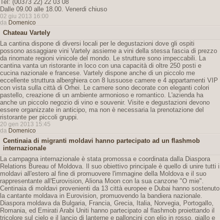
Tel: (00373 22) 22 03 08
Dalle 09.00 alle 18.00. Venerdi chiuso
02 giu 2013 16:00
da
Domenico
Chateau Vartely
La cantina dispone di diversi locali per le degustazioni dove gli ospiti
possono assaggiare vini Vartely assieme a vini della stessa fascia di prezzo
da rinomate regioni vinicole del mondo. Le strutture sono impeccabili. La
cantina vanta un ristorante in loco con una capacità di oltre 250 posti e
cucina nazionale e francese. Vartely dispone anche di un piccolo me
eccellente struttura alberghiera con 8 lussuose camere e 4 appartamenti VIP
con vista sulla città di Orhei. Le camere sono decorate con eleganti colori
pastello, creazione di un ambiente armonioso e romantico. L'azienda ha
anche un piccolo negozio di vino e souvenir. Visite e degustazioni devono
essere organizzate in anticipo, ma non è necessaria la prenotazione del
ristorante per piccoli gruppi.
20 gen 2013 15:45
da
Domenico
Centinaia di migranti moldavi hanno partecipato ad un flashmob
internazionale
La campagna internazionale è stata promossa e coordinata dalla Diaspora
Relations Bureau of Moldova. Il suo obiettivo principale è quello di unire tutti i
moldavi all'estero al fine di promuovere l'immagine della Moldova e il suo
rappresentante all'Eurovision, Aliona Moon con la sua canzone "O mie".
Centinaia di moldavi provenienti da 13 città europee e Dubai hanno sostenuto
la cantante moldava in Eurovision, promuovendo la bandiera nazionale.
Diaspora moldava da Bulgaria, Francia, Grecia, Italia, Norvegia, Portogallo,
Romania, ed Emirati Arabi Uniti hanno partecipato al flashmob proiettando il
tricolore sul cielo e il lancio di lanterne e palloncini con elio in rosso, giallo e