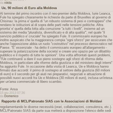
da
nikita
Ue, 90 milioni di Euro alla Moldova
Al termine del primo incontro con il neo-premier della Moldova, Iurie Leanca,
Fule ha spiegato chiaramente le richieste da parte di Bruxelles al governo di
Chisinau: la prima e' quella di ''un robusto sistema di pesi e contrappesi'' che
rendano le istituzioni al di sopra delle parti nelle tensioni politiche. Altra
priorita' e' quella della lotta alla corruzione ''a tutti i livelli'', insieme ad un
sistema dei media ''pluralista, diversificato e di alta qualita''', nel quale ''il
servizio pubblico e' cruciale'' ha spiegato Fule. Il commissario europeo ha
inoltre auspicato che la maggioranza compia ''ogni sforzo'' per assicurare che
anche l'opposizione abbia un ruolo ''costruttivo'' nel processo democratico nel
Paese. ''E' essenziale - ha detto il commissario europeo all'allargamento -
superare la polarizzazione della societa' e creare uno spazio per un dibattito
pubblico e il rispetto di tutte le opinioni''. Una volta affrontati questi problemi,
''l'Ue continuerà' a dare il suo pieno sostegno agli sforzi di riforma della
Moldova, in particolare alle riforme della giustizia e del ministero degli interni''
ha aggiunto Fule. In occasione della visita di Leanca, Ue e Moldova hanno
firmato due accordi: il primo di sostegno al settore della giustizia (60 milioni
di euro) e il secondo per gli aiuti nei preparativi, negoziati e attuazione di
possibili nuovi accordi fra Ue e Moldova (30 milioni di euro), inclusa un'intesa
per un'area commerciale di libero scambio.
Fonte: Ansa
15 giu 2013 07:36
da
Domenico
Rapporto di MCL/Patronato SIAS con le Associazioni di Moldavi
regolamentando le diverse necessità (orari, collaborazioni, consulenza, etc.).
MCL/Patronato SIAS da parte sua metterà a disposizione l’elenco delle sedi