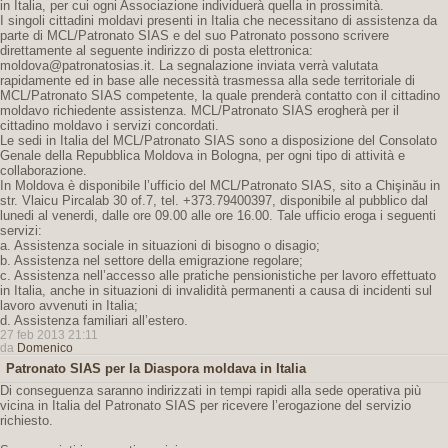
in Italia, per cui ogni Associazione individuerà quella in prossimità.
I singoli cittadini moldavi presenti in Italia che necessitano di assistenza da
parte di MCL/Patronato SIAS e del suo Patronato possono scrivere
direttamente al seguente indirizzo di posta elettronica:
moldova@patronatosias.it. La segnalazione inviata verrà valutata
rapidamente ed in base alle necessità trasmessa alla sede territoriale di
MCL/Patronato SIAS competente, la quale prenderà contatto con il cittadino
moldavo richiedente assistenza. MCL/Patronato SIAS erogherà per il
cittadino moldavo i servizi concordati.
Le sedi in Italia del MCL/Patronato SIAS sono a disposizione del Consolato
Genale della Repubblica Moldova in Bologna, per ogni tipo di attività e
collaborazione.
In Moldova è disponibile l’ufficio del MCL/Patronato SIAS, sito a Chişinău in
str. Vlaicu Pircalab 30 of.7, tel. +373.79400397, disponibile al pubblico dal
lunedi al venerdi, dalle ore 09.00 alle ore 16.00. Tale ufficio eroga i seguenti
servizi:
a. Assistenza sociale in situazioni di bisogno o disagio;
b. Assistenza nel settore della emigrazione regolare;
c. Assistenza nell’accesso alle pratiche pensionistiche per lavoro effettuato
in Italia, anche in situazioni di invalidità permanenti a causa di incidenti sul
lavoro avvenuti in Italia;
d. Assistenza familiari all’estero.
27 feb 2013 21:11
da
Domenico
Patronato SIAS per la Diaspora moldava in Italia
Di conseguenza saranno indirizzati in tempi rapidi alla sede operativa più
vicina in Italia del Patronato SIAS per ricevere l’erogazione del servizio
richiesto.