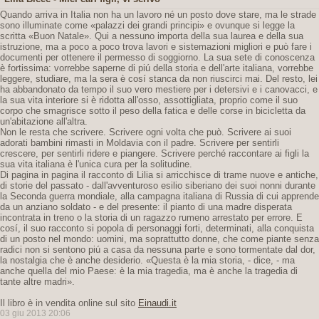
Quando arriva in Italia non ha un lavoro né un posto dove stare, ma le strade
sono illuminate come «palazzi dei grandi principi» e ovunque si legge la
scritta «Buon Natale». Qui a nessuno importa della sua laurea e della sua
istruzione, ma a poco a poco trova lavori e sistemazioni migliori e può fare i
documenti per ottenere il permesso di soggiorno. La sua sete di conoscenza
è fortissima: vorrebbe saperne di piú della storia e dell'arte italiana, vorrebbe
leggere, studiare, ma la sera è cosí stanca da non riuscirci mai. Del resto, lei
ha abbandonato da tempo il suo vero mestiere per i detersivi e i canovacci, e
la sua vita interiore si è ridotta all'osso, assottigliata, proprio come il suo
corpo che smagrisce sotto il peso della fatica e delle corse in bicicletta da
un'abitazione all'altra.
Non le resta che scrivere. Scrivere ogni volta che può. Scrivere ai suoi
adorati bambini rimasti in Moldavia con il padre. Scrivere per sentirli
crescere, per sentirli ridere e piangere. Scrivere perché raccontare ai figli la
sua vita italiana è l'unica cura per la solitudine.
Di pagina in pagina il racconto di Lilia si arricchisce di trame nuove e antiche,
di storie del passato - dall'avventuroso esilio siberiano dei suoi nonni durante
la Seconda guerra mondiale, alla campagna italiana di Russia di cui apprende
da un anziano soldato - e del presente: il pianto di una madre disperata
incontrata in treno o la storia di un ragazzo rumeno arrestato per errore. E
cosí, il suo racconto si popola di personaggi forti, determinati, alla conquista
di un posto nel mondo: uomini, ma soprattutto donne, che come piante senza
radici non si sentono piú a casa da nessuna parte e sono tormentate dal dor,
la nostalgia che è anche desiderio. «Questa è la mia storia, - dice, - ma
anche quella del mio Paese: è la mia tragedia, ma è anche la tragedia di
tante altre madri».
Il libro è in vendita online sul sito
Einaudi.it
03 giu 2013 20:06