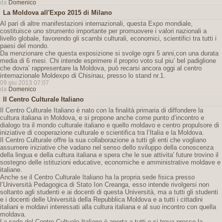
da
Domenico
La Moldova all'Expo 2015 di Milano
Al pari di altre manifestazioni internazionali, questa Expo mondiale,
costituisce uno strumento importante per promuovere i valori nazionali a
livello globale, favorendo gli scambi culturali, economici, scientifici tra tutti i
paesi del mondo.
Da menzionare che questa exposizione si svolge ogni 5 anni,con una durata
media di 6 mesi. Chi intende esprimere il proprio voto sul piu’ bel padiglione
che dovra’ rappresentare la Moldova, può recarsi ancora oggi al centro
internazionale Moldexpo di Chisinau, presso lo stand nr.1.
09 giu 2013 07:07
da
Domenico
Il Centro Culturale Italiano
Il Centro Culturale Italiano è nato con la finalità primaria di diffondere la
cultura italiana in Moldova, e si propone anche come punto d’incontro e
dialogo tra il mondo culturale italiano e quello moldavo e centro propulsore di
iniziative di cooperazione culturale e scientifica tra l’Italia e la Moldova.
Il Centro Culturale offre la sua collaborazione a tutti gli enti che vogliano
assumere iniziative che vadano nel senso dello sviluppo della conoscenza
della lingua e della cultura italiana e spera che le sue attivita' future trovino il
sostegno delle istituzioni educative, economiche e amministrative moldave e
italiane.
Anche se il Centro Culturale Italiano ha la propria sede fisica presso
l’Università Pedagogica di Stato Ion Creanga, esso intende rivolgersi non
soltanto agli studenti e ai docenti di questa Università, ma a tutti gli studenti
e i docenti delle Università della Repubblica Moldova e a tutti i cittadini
italiani e moldavi interessati alla cultura italiana e al suo incontro con quella
moldava.
La sede del Centro Cultuale Italiano è aperta a tutti e si trova presso la