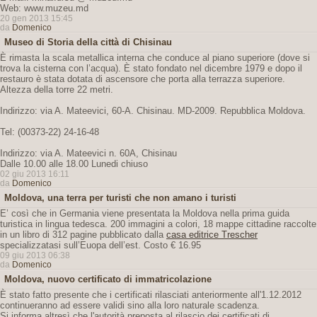
Web: www.muzeu.md
20 gen 2013 15:45
da
Domenico
Museo di Storia della città di Chisinau
È rimasta la scala metallica interna che conduce al piano superiore (dove si
trova la cisterna con l’acqua). È stato fondato nel dicembre 1979 e dopo il
restauro è stata dotata di ascensore che porta alla terrazza superiore.
Altezza della torre 22 metri.
Indirizzo: via A. Mateevici, 60-A. Chisinau. MD-2009. Repubblica Moldova.
Tel: (00373-22) 24-16-48
Indirizzo: via A. Mateevici n. 60A, Chisinau
Dalle 10.00 alle 18.00 Lunedi chiuso
02 giu 2013 16:11
da
Domenico
Moldova, una terra per turisti che non amano i turisti
E’ così che in Germania viene presentata la Moldova nella prima guida
turistica in lingua tedesca. 200 immagini a colori, 18 mappe cittadine raccolte
in un libro di 312 pagine pubblicato dalla
casa editrice Trescher
specializzatasi sull’Euopa dell’est. Costo € 16.95
09 giu 2013 06:38
da
Domenico
Moldova, nuovo certificato di immatricolazione
È stato fatto presente che i certificati rilasciati anteriormente all'1.12.2012
continueranno ad essere validi sino alla loro naturale scadenza.
Si informa altresì che l'autorità preposta al rilascio dei certificati di