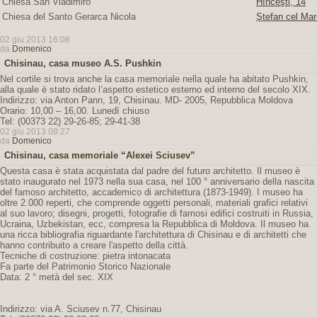
Chiesa San Vladimiro
Hînceşti, 14
Chiesa del Santo Gerarca Nicola
Ştefan cel Mar
02 giu 2013 16:08
da
Domenico
Chisinau, casa museo A.S. Pushkin
Nel cortile si trova anche la casa memoriale nella quale ha abitato Pushkin,
alla quale è stato ridato l’aspetto estetico esterno ed interno del secolo XIX.
Indirizzo: via Anton Pann, 19, Chisinau. MD- 2005, Repubblica Moldova
Orario: 10,00 – 16,00. Lunedì chiuso
Tel: (00373 22) 29-26-85; 29-41-38
02 giu 2013 08:27
da
Domenico
Chisinau, casa memoriale “Alexei Sciusev”
Questa casa è stata acquistata dal padre del futuro architetto. Il museo è
stato inaugurato nel 1973 nella sua casa, nel 100 ° anniversario della nascita
del famoso architetto, accademico di architettura (1873-1949). I museo ha
oltre 2.000 reperti, che comprende oggetti personali, materiali grafici relativi
al suo lavoro; disegni, progetti, fotografie di famosi edifici costruiti in Russia,
Ucraina, Uzbekistan, ecc, compresa la Repubblica di Moldova. Il museo ha
una ricca bibliografia riguardante l'architettura di Chisinau e di architetti che
hanno contribuito a creare l'aspetto della città.
Tecniche di costruzione: pietra intonacata
Fa parte del Patrimonio Storico Nazionale
Data: 2 ° metà del sec. XIX
Indirizzo: via A. Sciusev n.77, Chisinau