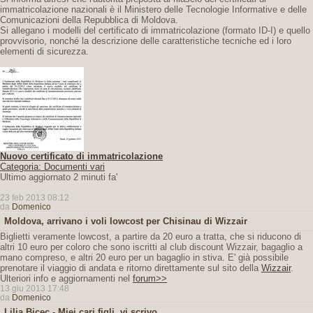
immatricolazione nazionali è il Ministero delle Tecnologie Informative e delle
Comunicazioni della Repubblica di Moldova.
Si allegano i modelli del certificato di immatricolazione (formato ID-I) e quello
provvisorio, nonché la descrizione delle caratteristiche tecniche ed i loro
elementi di sicurezza.
Nuovo certificato di immatricolazione
Categoria: Documenti vari
Ultimo aggiornato 2 minuti fa'
23 feb 2013 08:12
da
Domenico
Moldova, arrivano i voli lowcost per Chisinau di Wizzair
Biglietti veramente lowcost, a partire da 20 euro a tratta, che si riducono di
altri 10 euro per coloro che sono iscritti al club discount Wizzair, bagaglio a
mano compreso, e altri 20 euro per un bagaglio in stiva. E' già possibile
prenotare il viaggio di andata e ritorno direttamente sul sito della
Wizzair
.
Ulteriori info e aggiornamenti nel
forum>>
13 giu 2013 17:48
da
Domenico
Lilia Bicec - Miei cari figli, vi scrivo