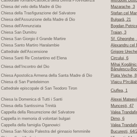
Cattedrale romano-cattolica della Divina Provvidenza
Mitropolit Doso
Chiesa del velo della Madre di Dio
Mazarache, 3
Chiesa della Trasfigurazione del Salvatore
Ştefan cel Mare
Chiesa dell'Assunzione della Madre di Dio
Bulgară, 21
Chiesa dell'Annunziata
Bogdan Petric
Chiesa San Dumitru
Traian, 3
Chiesa San Giorgio il Grande Martire
Sf. Gheorghe, 4
Chiesa Santo Martiro Haralambie
Alexandru cel 
Cattedrale dell'Ascensione
Grigore Ureche,
Chiesa Santi Re Costantino ed Elena
Circului, 6
Mihai Kogălnice
Chiesa dell’Incontro del Dio
Bănulescu-Bod
Chiesa Apostolica Armena della Santa Madre di Dio
Piaţa Veche, 8
Chiesa di San Panteleimon
Vlaicu Pîrcăla
Cattedrale episcopale di San Teodoro Tiron
Ciuflea, 1
Chiesa la Domenica di Tutti i Santi
Alexei Mateevi
Chiesa della Santissima Trinità
Munceşti, 47
Cappella della Resurrezione del Salvatore
Valea Trandafir
Cappella in memoria di volontari bulgari
Dimo, 6
Cappella della famiglia Oganowici
Valea Trandafir
Chiesa San Nicola Palestra del ginnasio femminile
Bucureşti, 64/2