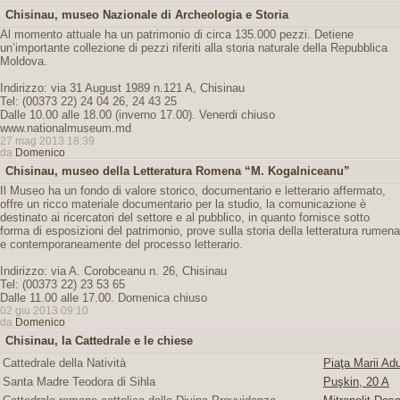
Chisinau, museo Nazionale di Archeologia e Storia
Al momento attuale ha un patrimonio di circa 135.000 pezzi. Detiene
un’importante collezione di pezzi riferiti alla storia naturale della Repubblica
Moldova.
Indirizzo: via 31 August 1989 n.121 A, Chisinau
Tel: (00373 22) 24 04 26, 24 43 25
Dalle 10.00 alle 18.00 (inverno 17.00). Venerdi chiuso
www.nationalmuseum.md
27 mag 2013 18:39
da
Domenico
Chisinau, museo della Letteratura Romena “M. Kogalniceanu”
Il Museo ha un fondo di valore storico, documentario e letterario affermato,
offre un ricco materiale documentario per la studio, la comunicazione è
destinato ai ricercatori del settore e al pubblico, in quanto fornisce sotto
forma di esposizioni del patrimonio, prove sulla storia della letteratura rumena
e contemporaneamente del processo letterario.
Indirizzo: via A. Corobceanu n. 26, Chisinau
Tel: (00373 22) 23 53 65
Dalle 11.00 alle 17.00. Domenica chiuso
02 giu 2013 09:10
da
Domenico
Chisinau, la Cattedrale e le chiese
Cattedrale della Natività
Piaţa Marii Adu
Santa Madre Teodora di Sihla
Puşkin, 20 A