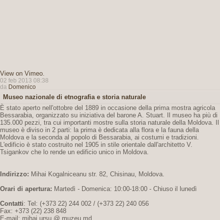
View on Vimeo
.
02 feb 2013 08:38
da
Domenico
Museo nazionale di etnografia e storia naturale
È stato aperto nell'ottobre del 1889 in occasione della prima mostra agricola
Bessarabia, organizzato su iniziativa del barone A. Stuart. Il museo ha più di
135.000 pezzi, tra cui importanti mostre sulla storia naturale della Moldova. Il
museo è diviso in 2 parti: la prima è dedicata alla flora e la fauna della
Moldova e la seconda al popolo di Bessarabia, ai costumi e tradizioni.
L'edificio è stato costruito nel 1905 in stile orientale dall'architetto V.
Tsigankov che lo rende un edificio unico in Moldova.
Indirizzo:
Mihai Kogalniceanu str. 82, Chisinau, Moldova.
Orari di apertura:
Martedì - Domenica: 10:00-18:00 - Chiuso il lunedì
Contatti
: Tel: (+373 22) 244 002 / (+373 22) 240 056
Fax: +373 (22) 238 848
E-mail: mihai.ursu @ muzeu.md