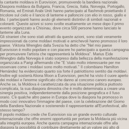
la cantante moldava in Eurovision, promuovendo la bandiera nazionale.
Diaspora moldava da Bulgaria, Francia, Grecia, Italia, Norvegia, Portogallo,
Romania, ed Emirati Arabi Uniti hanno partecipato al flashmob proiettando il
tricolore sul cielo e il lancio di lanterne e palloncini con elio in rosso, giallo e
blu. I partecipanti hanno avuto gli elementi distintivi di simboli nazionali e
coloranti. Queste azioni si sono svolte esattamente un mese dopo il primo
evento organizzato a Chisinau, dove circa 500 persone hanno lanciato le
lanterne alla Luna.
Gli stranieri che sono stati attratti da queste azioni, sono stati veramente
impressionati da come moldavi motivati ​​e amichevoli hanno promosso il loro
paese. Viktoria Wrengbro dalla Svezia ha detto che "Nel mio paese
Eurovision è molto popolare e con piacere ho partecipato a questa campagna
per promuovere l'artista che rappresenterà la Moldova". Marius Eide
Wrengbro dalla Norvegia è stato sorpreso dalla bellezza della manifestazione
organizzata a Parigi affermando che "E 'stato molto interessante per me
osservare come i moldavi sono molto motivati." Il colombiano Hamilton
Hernández ha evidenziato quanto sia forte il patriottismo sentito dai moldavi.
Inoltre egli sosterrà Aliona Moon a Eurovision, perché ha visto il cuore aperto
dei moldavi e l'enorme significato che danno al concorso canoro europeo.
Anche se, la Moldova è caratterizzata da una situazione politica piuttosto
complicata, la sua diaspora dimostra che è molto determinata a creare una
sinergia positiva, indipendentemente dalla posizione geografica e il fuso
orario. C'è qualche altro paese in Europa dove la diaspora ha promosso in
modo così innovativo l'immagine del paese, con la celebrazione del Giorno
della Bandiera Nazionale e sostenendo il rappresentante all'Eurofestival, allo
stesso tempo?
Il popolo moldavo crede che Eurovision sia un grande evento culturale
internazionale che offre enormi opportunità per portare la Moldavia più vicina
alla integrità europea. Anche questa campagna internazionale offre alla
diaspora la possibilità di contribuire direttamente ad un valore più alto di