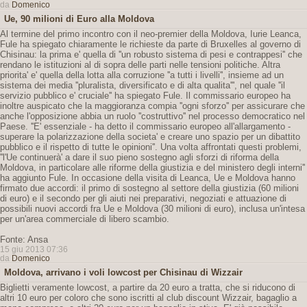
da
Domenico
Ue, 90 milioni di Euro alla Moldova
Al termine del primo incontro con il neo-premier della Moldova, Iurie Leanca,
Fule ha spiegato chiaramente le richieste da parte di Bruxelles al governo di
Chisinau: la prima e' quella di ''un robusto sistema di pesi e contrappesi'' che
rendano le istituzioni al di sopra delle parti nelle tensioni politiche. Altra
priorita' e' quella della lotta alla corruzione ''a tutti i livelli'', insieme ad un
sistema dei media ''pluralista, diversificato e di alta qualita''', nel quale ''il
servizio pubblico e' cruciale'' ha spiegato Fule. Il commissario europeo ha
inoltre auspicato che la maggioranza compia ''ogni sforzo'' per assicurare che
anche l'opposizione abbia un ruolo ''costruttivo'' nel processo democratico nel
Paese. ''E' essenziale - ha detto il commissario europeo all'allargamento -
superare la polarizzazione della societa' e creare uno spazio per un dibattito
pubblico e il rispetto di tutte le opinioni''. Una volta affrontati questi problemi,
''l'Ue continuerà' a dare il suo pieno sostegno agli sforzi di riforma della
Moldova, in particolare alle riforme della giustizia e del ministero degli interni''
ha aggiunto Fule. In occasione della visita di Leanca, Ue e Moldova hanno
firmato due accordi: il primo di sostegno al settore della giustizia (60 milioni
di euro) e il secondo per gli aiuti nei preparativi, negoziati e attuazione di
possibili nuovi accordi fra Ue e Moldova (30 milioni di euro), inclusa un'intesa
per un'area commerciale di libero scambio.
Fonte: Ansa
15 giu 2013 07:36
da
Domenico
Moldova, arrivano i voli lowcost per Chisinau di Wizzair
Biglietti veramente lowcost, a partire da 20 euro a tratta, che si riducono di
altri 10 euro per coloro che sono iscritti al club discount Wizzair, bagaglio a