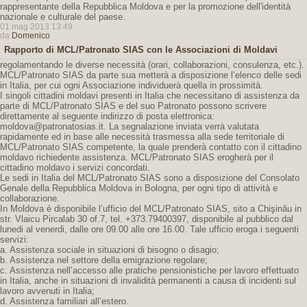
rappresentante della Repubblica Moldova e per la promozione dell'identità
nazionale e culturale del paese.
01 mag 2013 13:49
da
Domenico
Rapporto di MCL/Patronato SIAS con le Associazioni di Moldavi
regolamentando le diverse necessità (orari, collaborazioni, consulenza, etc.).
MCL/Patronato SIAS da parte sua metterà a disposizione l’elenco delle sedi
in Italia, per cui ogni Associazione individuerà quella in prossimità.
I singoli cittadini moldavi presenti in Italia che necessitano di assistenza da
parte di MCL/Patronato SIAS e del suo Patronato possono scrivere
direttamente al seguente indirizzo di posta elettronica:
moldova@patronatosias.it. La segnalazione inviata verrà valutata
rapidamente ed in base alle necessità trasmessa alla sede territoriale di
MCL/Patronato SIAS competente, la quale prenderà contatto con il cittadino
moldavo richiedente assistenza. MCL/Patronato SIAS erogherà per il
cittadino moldavo i servizi concordati.
Le sedi in Italia del MCL/Patronato SIAS sono a disposizione del Consolato
Genale della Repubblica Moldova in Bologna, per ogni tipo di attività e
collaborazione.
In Moldova è disponibile l’ufficio del MCL/Patronato SIAS, sito a Chişinău in
str. Vlaicu Pircalab 30 of.7, tel. +373.79400397, disponibile al pubblico dal
lunedi al venerdi, dalle ore 09.00 alle ore 16.00. Tale ufficio eroga i seguenti
servizi:
a. Assistenza sociale in situazioni di bisogno o disagio;
b. Assistenza nel settore della emigrazione regolare;
c. Assistenza nell’accesso alle pratiche pensionistiche per lavoro effettuato
in Italia, anche in situazioni di invalidità permanenti a causa di incidenti sul
lavoro avvenuti in Italia;
d. Assistenza familiari all’estero.