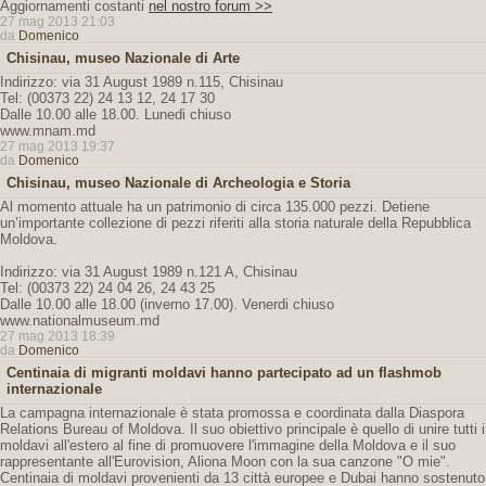
Aggiornamenti costanti
nel nostro forum >>
27 mag 2013 21:03
da
Domenico
Chisinau, museo Nazionale di Arte
Indirizzo: via 31 August 1989 n.115, Chisinau
Tel: (00373 22) 24 13 12, 24 17 30
Dalle 10.00 alle 18.00. Lunedi chiuso
www.mnam.md
27 mag 2013 19:37
da
Domenico
Chisinau, museo Nazionale di Archeologia e Storia
Al momento attuale ha un patrimonio di circa 135.000 pezzi. Detiene
un’importante collezione di pezzi riferiti alla storia naturale della Repubblica
Moldova.
Indirizzo: via 31 August 1989 n.121 A, Chisinau
Tel: (00373 22) 24 04 26, 24 43 25
Dalle 10.00 alle 18.00 (inverno 17.00). Venerdi chiuso
www.nationalmuseum.md
27 mag 2013 18:39
da
Domenico
Centinaia di migranti moldavi hanno partecipato ad un flashmob
internazionale
La campagna internazionale è stata promossa e coordinata dalla Diaspora
Relations Bureau of Moldova. Il suo obiettivo principale è quello di unire tutti i
moldavi all'estero al fine di promuovere l'immagine della Moldova e il suo
rappresentante all'Eurovision, Aliona Moon con la sua canzone "O mie".
Centinaia di moldavi provenienti da 13 città europee e Dubai hanno sostenuto