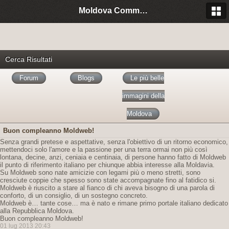
Moldova Community Italia
Cerca Risultati
Forum
Blogs
Le più belle
immagini della
Moldova
Buon compleanno Moldweb!
Senza grandi pretese e aspettative, senza l'obiettivo di un ritorno economico,
mettendoci solo l'amore e la passione per una terra ormai non più così
lontana, decine, anzi, ceniaia e centinaia, di persone hanno fatto di Moldweb
il punto di riferimento italiano per chiunque abbia interesse alla Moldavia.
Su Moldweb sono nate amicizie con legami più o meno stretti, sono
cresciute coppie che spesso sono state accompagnate fino al fatidico si.
Moldweb è riuscito a stare al fianco di chi aveva bisogno di una parola di
conforto, di un consiglio, di un sostegno concreto.
Moldweb è… tante cose… ma è nato e rimane primo portale italiano dedicato
alla Repubblica Moldova.
Buon compleanno Moldweb!
01 lug 2013 20:43