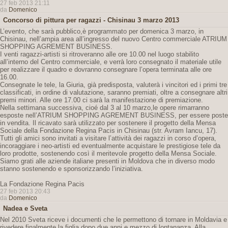
27 feb 2013 21:11
da
Domenico
Concorso di pittura per ragazzi - Chisinau 3 marzo 2013
L’evento, che sarà pubblico,è programmato per domenica 3 marzo, in
Chisinau, nell’ampia area all’ingresso del nuovo Centro commerciale ATRIUM
SHOPPING AGREMENT BUSINESS.
I venti ragazzi-artisti si ritroveranno alle ore 10.00 nel luogo stabilito
all’interno del Centro commerciale, e verrà loro consegnato il materiale utile
per realizzare il quadro e dovranno consegnare l’opera terminata alle ore
16.00.
Consegnate le tele, la Giuria, già predisposta, valuterà i vincitori ed i primi tre
classificati, in ordine di valutazione, saranno premiati, oltre a consegnare altri
premi minori. Alle ore 17.00 ci sarà la manifestazione di premiazione.
Nella settimana successiva, cioé dal 3 al 10 marzo,le opere rimarranno
esposte nell’ATRIUM SHOPPING AGREMENT BUSINESS, per essere poste
in vendita. Il ricavato sarà utilizzato per sostenere il progetto della Mensa
Sociale della Fondazione Regina Pacis in Chisinau (str. Avram Iancu, 17).
Tutti gli amici sono invitati a visitare l’attività dei ragazzi in corso d’opera,
incoraggiare i neo-artisti ed eventualmente acquistare le prestigiose tele da
loro prodotte, sostenendo così il meritevole progetto della Mensa Sociale.
Siamo grati alle aziende italiane presenti in Moldova che in diverso modo
stanno sostenendo e sponsorizzando l’iniziativa.
La Fondazione Regina Pacis
27 feb 2013 20:43
da
Domenico
Nadea e Sveta
Nel 2010 Sveta riceve i documenti che le permettono di tornare in Moldavia e
rivedere finalmente la figlia dopo due anni e mezzo di lontananza. Alla