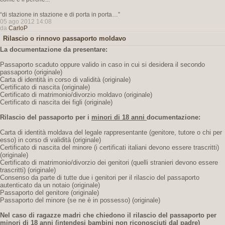
“di stazione in stazione e di porta in porta…”
05 ago 2012 14:08
da
CarloP
Rilascio o rinnovo passaporto moldavo
La documentazione da presentare:
Passaporto scaduto oppure valido in caso in cui si desidera il secondo
passaporto (originale)
Carta di identità in corso di validità (originale)
Certificato di nascita (originale)
Certificato di matrimonio/divorzio moldavo (originale)
Certificato di nascita dei figli (originale)
Rilascio del passaporto per i
minori di 18 anni
documentazione:
Carta di identità moldava del legale rappresentante (genitore, tutore o chi per
esso) in corso di validità (originale)
Certificato di nascita del minore (i certificati italiani devono essere trascritti)
(originale)
Certificato di matrimonio/divorzio dei genitori (quelli stranieri devono essere
trascritti) (originale)
Consenso da parte di tutte due i genitori per il rilascio del passaporto
autenticato da un notaio (originale)
Passaporto del genitore (originale)
Passaporto del minore (se ne è in possesso) (originale)
Nel caso di ragazze madri che chiedono il rilascio del passaporto per
minori di 18 anni
(intendesi bambini non riconosciuti dal padre)