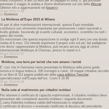
mano compreso, e altri 20 euro per un bagaglio in stiva. E' già possibile
prenotare il viaggio di andata e ritorno direttamente sul sito della
Wizzair
.
Ulteriori info e aggiornamenti nel
forum>>
13 giu 2013 17:48
da
Domenico
La Moldova all'Expo 2015 di Milano
Al pari di altre manifestazioni internazionali, questa Expo mondiale,
costituisce uno strumento importante per promuovere i valori nazionali a
livello globale, favorendo gli scambi culturali, economici, scientifici tra tutti i
paesi del mondo.
Da menzionare che questa exposizione si svolge ogni 5 anni,con una durata
media di 6 mesi. Chi intende esprimere il proprio voto sul piu’ bel padiglione
che dovra’ rappresentare la Moldova, può recarsi ancora oggi al centro
internazionale Moldexpo di Chisinau, presso lo stand nr.1.
09 giu 2013 07:07
da
Domenico
Moldova, una terra per turisti che non amano i turisti
E’ così che in Germania viene presentata la Moldova nella prima guida
turistica in lingua tedesca. 200 immagini a colori, 18 mappe cittadine raccolte
in un libro di 312 pagine pubblicato dalla
casa editrice Trescher
specializzatasi sull’Euopa dell’est. Costo € 16.95
09 giu 2013 06:38
da
Domenico
Nulla osta al matrimonio per cittadini moldavi
Per ottenere il certificato di capacità matrimoniale, il cittadino moldavo deve
presentare alle competenti autorità moldave i seguenti documenti:
1.carta d'identità moldava valida dell’interessato in originale;
2.certificato di divorzio o eventuale certificato di decesso del precedente