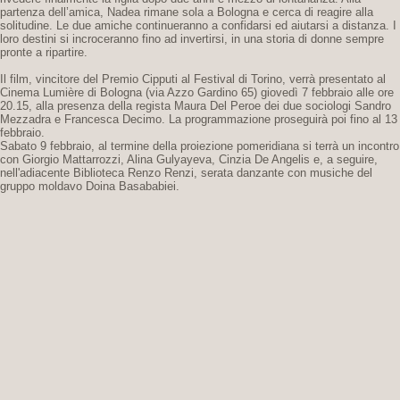
partenza dell’amica, Nadea rimane sola a Bologna e cerca di reagire alla
solitudine. Le due amiche continueranno a confidarsi ed aiutarsi a distanza. I
loro destini si incroceranno fino ad invertirsi, in una storia di donne sempre
pronte a ripartire.
Il film, vincitore del Premio Cipputi al Festival di Torino, verrà presentato al
Cinema Lumière di Bologna (via Azzo Gardino 65) giovedì 7 febbraio alle ore
20.15, alla presenza della regista Maura Del Peroe dei due sociologi Sandro
Mezzadra e Francesca Decimo. La programmazione proseguirà poi fino al 13
febbraio.
Sabato 9 febbraio, al termine della proiezione pomeridiana si terrà un incontro
con Giorgio Mattarrozzi, Alina Gulyayeva, Cinzia De Angelis e, a seguire,
nell'adiacente Biblioteca Renzo Renzi, serata danzante con musiche del
gruppo moldavo Doina Basababiei.