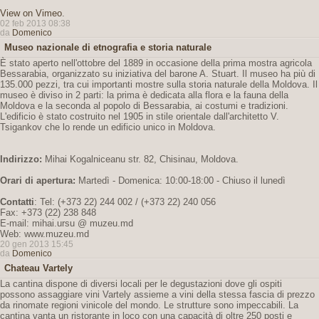
View on Vimeo
.
02 feb 2013 08:38
da
Domenico
Museo nazionale di etnografia e storia naturale
È stato aperto nell'ottobre del 1889 in occasione della prima mostra agricola
Bessarabia, organizzato su iniziativa del barone A. Stuart. Il museo ha più di
135.000 pezzi, tra cui importanti mostre sulla storia naturale della Moldova. Il
museo è diviso in 2 parti: la prima è dedicata alla flora e la fauna della
Moldova e la seconda al popolo di Bessarabia, ai costumi e tradizioni.
L'edificio è stato costruito nel 1905 in stile orientale dall'architetto V.
Tsigankov che lo rende un edificio unico in Moldova.
Indirizzo:
Mihai Kogalniceanu str. 82, Chisinau, Moldova.
Orari di apertura:
Martedì - Domenica: 10:00-18:00 - Chiuso il lunedì
Contatti
: Tel: (+373 22) 244 002 / (+373 22) 240 056
Fax: +373 (22) 238 848
E-mail: mihai.ursu @ muzeu.md
Web: www.muzeu.md
20 gen 2013 15:45
da
Domenico
Chateau Vartely
La cantina dispone di diversi locali per le degustazioni dove gli ospiti
possono assaggiare vini Vartely assieme a vini della stessa fascia di prezzo
da rinomate regioni vinicole del mondo. Le strutture sono impeccabili. La
cantina vanta un ristorante in loco con una capacità di oltre 250 posti e