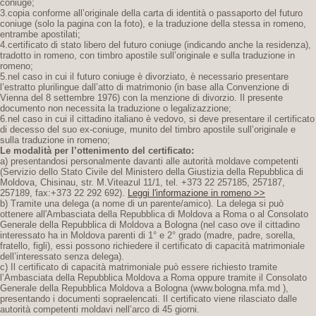
coniuge;
3.copia conforme all’originale della carta di identità o passaporto del futuro
coniuge (solo la pagina con la foto), e la traduzione della stessa in romeno,
entrambe apostilati;
4.certificato di stato libero del futuro coniuge (indicando anche la residenza),
tradotto in romeno, con timbro apostile sull’originale e sulla traduzione in
romeno;
5.nel caso in cui il futuro coniuge è divorziato, è necessario presentare
l’estratto plurilingue dall’atto di matrimonio (in base alla Convenzione di
Vienna del 8 settembre 1976) con la menzione di divorzio. Il presente
documento non necessita la traduzione o legalizazzione;
6.nel caso in cui il cittadino italiano è vedovo, si deve presentare il certificato
di decesso del suo ex-coniuge, munito del timbro apostile sull’originale e
sulla traduzione in romeno;
Le modalità per l’ottenimento del certificato:
a) presentandosi personalmente davanti alle autorità moldave competenti
(Servizio dello Stato Civile del Ministero della Giustizia della Repubblica di
Moldova, Chisinau, str. M.Viteazul 11/1, tel. +373 22 257185, 257187,
257189, fax:+373 22 292 692).
Leggi l'informazione in romeno >>
b) Tramite una delega (a nome di un parente/amico). La delega si può
ottenere all'Ambasciata della Repubblica di Moldova a Roma o al Consolato
Generale della Repubblica di Moldova a Bologna (nel caso ove il cittadino
interessato ha in Moldova parenti di 1° e 2° grado (madre, padre, sorella,
fratello, figli), essi possono richiedere il certificato di capacità matrimoniale
dell’interessato senza delega).
c) Il certificato di capacità matrimoniale può essere richiesto tramite
l’Ambasciata della Repubblica Moldova a Roma oppure tramite il Consolato
Generale della Repubblica Moldova a Bologna (www.bologna.mfa.md ),
presentando i documenti sopraelencati. Il certificato viene rilasciato dalle
autorità competenti moldavi nell’arco di 45 giorni.