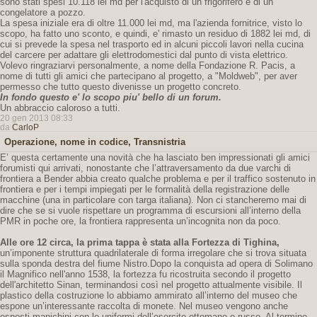
sono stati spesi 10.118 lei md per l'acquisto di un frigorifero e di un
congelatore a pozzo.
La spesa iniziale era di oltre 11.000 lei md, ma l'azienda fornitrice, visto lo
scopo, ha fatto uno sconto, e quindi, e' rimasto un residuo di 1882 lei md, di
cui si prevede la spesa nel trasporto ed in alcuni piccoli lavori nella cucina
del carcere per adattare gli elettrodomestici dal punto di vista elettrico.
Volevo ringraziarvi personalmente, a nome della Fondazione R. Pacis, a
nome di tutti gli amici che partecipano al progetto, a "Moldweb", per aver
permesso che tutto questo divenisse un progetto concreto.
In fondo questo e' lo scopo piu' bello di un forum.
Un abbraccio caloroso a tutti.
20 gen 2013 08:33
da
CarloP
Operazione, nome in codice, Transnistria
E’ questa certamente una novità che ha lasciato ben impressionati gli amici
forumisti qui arrivati, nonostante che l’attraversamento da due varchi di
frontiera a Bender abbia creato qualche problema e per il traffico sostenuto in
frontiera e per i tempi impiegati per le formalità della registrazione delle
macchine (una in particolare con targa italiana). Non ci stancheremo mai di
dire che se si vuole rispettare un programma di escursioni all’interno della
PMR in poche ore, la frontiera rappresenta un’incognita non da poco.
Alle ore 12 circa, la prima tappa è stata alla Fortezza di Tighina,
un’imponente struttura quadrilaterale di forma irregolare che si trova situata
sulla sponda destra del fiume Nistro.Dopo la conquista ad opera di Solimano
il Magnifico nell'anno 1538, la fortezza fu ricostruita secondo il progetto
dell'architetto Sinan, terminandosi così nel progetto attualmente visibile. Il
plastico della costruzione lo abbiamo ammirato all’interno del museo che
espone un’interessante raccolta di monete. Nel museo vengono anche
esposti manichini con le uniformi dell’esercito ottomano e russo. Al termine