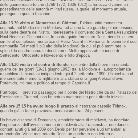
delle guerre russo-turche (1768-1772, 1806-1812) la fortezza divenne un
possedimento delle autorità militari russe, la quale, al momento attuale,
prosegue in questa funzione.
Alle 13.30 visita al Monastero di Chitcani
, l'ultima unità monastica
costruita nel Medio-evo in Moldova, ed anche la più grande per dimensioni,
sulla parte destra del Nistro. Interessante il convento della Santa Assunzione
Noul Neamt di Chitcani che, la nostra guida forumista Denis ricorda .essere
simile al complesso monastico di Petra Neamt in Romania. Imponente il suo
campanile (64 metri il più alto della Moldova) da cui si può ammirare lo
splendido quadro naturale dei dintorni. Molto apprezzate le icone di
Settecento, Ottocento e Novecento e foto d’epoca
Alle 14.30 visita nel centro di Bender
epicentro della breve ma cruenta
guerra dei tre giorni (19-21 giugno 1992) tra la Moldova e l’autoproclamata
repubblica dichiaratasi indipendente già il 2 settembre 1990. Un’occhiata al
monumentale memorial mjlitare e alla statua di Grigorij Aleksandrovič
Potëmkin, militare e politico al tempo di Caterina II.
Purtroppo, il previsto passaggio per il ponte del Nistro che da sul Palazzo del
Presidente a Tiraspol, non ha potuto aver seguito per il ritardo iniziale .
Alle ore 15:15 ha avuto luogo il pranzo
al ristorante castello Tirimok,
quando già la fame provocava nervosismo tra i 24 presenti.
Un breve discorso di Domenico, amministratore di moldweb, ha ricordato
l’importanza dell’avvicinamento di moldweb alla Transnistria, ricordando i
contatti avuti già nel 2009 con Denis per far pervenire aiuti umanitari all'
orfanotrofio. Viene mostrato da Denis un quadretto con lettera di