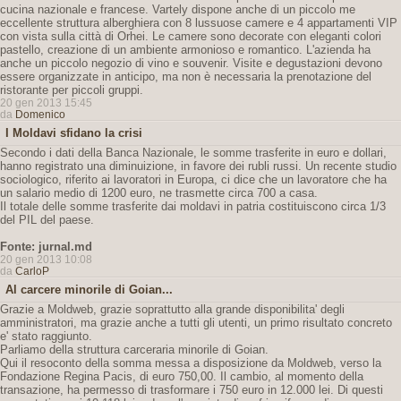
cucina nazionale e francese. Vartely dispone anche di un piccolo me
eccellente struttura alberghiera con 8 lussuose camere e 4 appartamenti VIP
con vista sulla città di Orhei. Le camere sono decorate con eleganti colori
pastello, creazione di un ambiente armonioso e romantico. L'azienda ha
anche un piccolo negozio di vino e souvenir. Visite e degustazioni devono
essere organizzate in anticipo, ma non è necessaria la prenotazione del
ristorante per piccoli gruppi.
20 gen 2013 15:45
da
Domenico
I Moldavi sfidano la crisi
Secondo i dati della Banca Nazionale, le somme trasferite in euro e dollari,
hanno registrato una diminuizione, in favore dei rubli russi. Un recente studio
sociologico, riferito ai lavoratori in Europa, ci dice che un lavoratore che ha
un salario medio di 1200 euro, ne trasmette circa 700 a casa.
Il totale delle somme trasferite dai moldavi in patria costituiscono circa 1/3
del PIL del paese.
Fonte: jurnal.md
20 gen 2013 10:08
da
CarloP
Al carcere minorile di Goian...
Grazie a Moldweb, grazie soprattutto alla grande disponibilita' degli
amministratori, ma grazie anche a tutti gli utenti, un primo risultato concreto
e' stato raggiunto.
Parliamo della struttura carceraria minorile di Goian.
Qui il resoconto della somma messa a disposizione da Moldweb, verso la
Fondazione Regina Pacis, di euro 750,00. Il cambio, al momento della
transazione, ha permesso di trasformare i 750 euro in 12.000 lei. Di questi