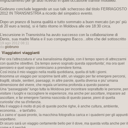
ringraziamento per gli aiuti ricevuti in quell’occasione tramite moldweb.
Giobruno conclude leggendo un suo talk scherzoso dal titolo FERRAGOSTO
2012 IN TRANSNISTRIA a ricordo del simpatico evento.
Dopo un pranzo di buona qualità e tutto sommato a buon mercato (un po’ più
di 20 euro a testa), si è fatto ritorno in Moldova alle ore 18:30 circa.
L’escursione in Transnistria ha avuto successo con la collaborazione di
Denis, sua madre Maria e il suo compagno Bacco...oltre che del sottoscritto
19 ago 2012 08:11
da
giobruno
Viaggiatori viaggianti
Per ora l'attrezzatura e' una banalissima digitale, con il tempo spero di attrezzarmi
con qualche obiettivo. Da tempo avevo sognato questa opportunita', ma ora quel
pensiero e quel sogno cominciano a prendere forma.
Così inizia il mio viaggio nella realtà quotidiana, quella di tutti i giorni.
Insomma un viaggio per scoprirne tanti altri, un viaggio per far emergere percorsi,
tragitti, strade, sentieri, paesaggi, in altre parole, quella diversa e piu' umana
dimensione del vivere, che regala un'anima profonda a questo pasese.
Una “passeggiata” lungo tutta la Moldova per incontrare soprattutto le persone, per
visitare i luoghi e raccogliere le esperienze, ma anche per ascoltare, imparare ad
ascoltare, e far emergere l'anima nascosta di questo paese, pieni di quella
curiosita' che sa d'infanzia.
Ma il viaggio è molto di più di queste poche righe, è anche cultura, ambiente,
economia… e tant'altro.
Lo zaino e' quasi pronto, la macchina fotografica carica e i quaderni per gli appunti
aspettano.
Di sicuro sarà un viaggio certamente bello per il dove, ma questa volta anche per il
come e il perché...