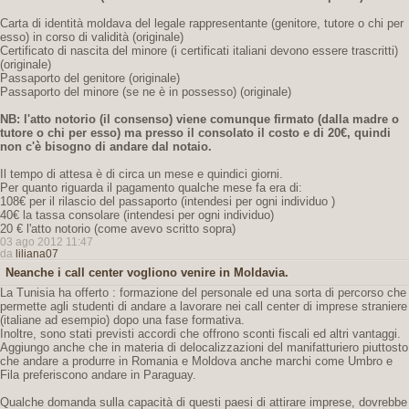
Carta di identità moldava del legale rappresentante (genitore, tutore o chi per
esso) in corso di validità (originale)
Certificato di nascita del minore (i certificati italiani devono essere trascritti)
(originale)
Passaporto del genitore (originale)
Passaporto del minore (se ne è in possesso) (originale)
NB: l'atto notorio (il consenso) viene comunque firmato (dalla madre o
tutore o chi per esso) ma presso il consolato il costo e di 20€,
quindi
non c'è bisogno di andare dal notaio.
Il tempo di attesa è di circa un mese e quindici giorni.
Per quanto riguarda il pagamento qualche mese fa era di:
108€ per il rilascio del passaporto (intendesi per ogni individuo )
40€ la tassa consolare (intendesi per ogni individuo)
20 € l'atto notorio (come avevo scritto sopra)
03 ago 2012 11:47
da
liliana07
Neanche i call center vogliono venire in Moldavia.
La Tunisia ha offerto : formazione del personale ed una sorta di percorso che
permette agli studenti di andare a lavorare nei call center di imprese straniere
(italiane ad esempio) dopo una fase formativa.
Inoltre, sono stati previsti accordi che offrono sconti fiscali ed altri vantaggi.
Aggiungo anche che in materia di delocalizzazioni del manifatturiero piuttosto
che andare a produrre in Romania e Moldova anche marchi come Umbro e
Fila preferiscono andare in Paraguay.
Qualche domanda sulla capacità di questi paesi di attirare imprese, dovrebbe