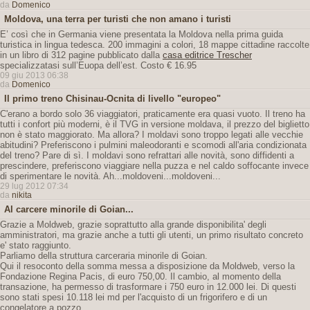
da
Domenico
Moldova, una terra per turisti che non amano i turisti
E’ così che in Germania viene presentata la Moldova nella prima guida
turistica in lingua tedesca. 200 immagini a colori, 18 mappe cittadine raccolte
in un libro di 312 pagine pubblicato dalla
casa editrice Trescher
specializzatasi sull’Euopa dell’est. Costo € 16.95
09 giu 2013 06:38
da
Domenico
Il primo treno Chisinau-Ocnita di livello "europeo"
C'erano a bordo solo 36 viaggiatori, praticamente era quasi vuoto. Il treno ha
tutti i confort più moderni, è il TVG in versione moldava, il prezzo del biglietto
non è stato maggiorato. Ma allora? I moldavi sono troppo legati alle vecchie
abitudini? Preferiscono i pulmini maleodoranti e scomodi all'aria condizionata
del treno? Pare di sì. I moldavi sono refrattari alle novità, sono diffidenti a
prescindere, preferiscono viaggiare nella puzza e nel caldo soffocante invece
di sperimentare le novità. Ah...moldoveni...moldoveni...
29 lug 2012 07:34
da
nikita
Al carcere minorile di Goian...
Grazie a Moldweb, grazie soprattutto alla grande disponibilita' degli
amministratori, ma grazie anche a tutti gli utenti, un primo risultato concreto
e' stato raggiunto.
Parliamo della struttura carceraria minorile di Goian.
Qui il resoconto della somma messa a disposizione da Moldweb, verso la
Fondazione Regina Pacis, di euro 750,00. Il cambio, al momento della
transazione, ha permesso di trasformare i 750 euro in 12.000 lei. Di questi
sono stati spesi 10.118 lei md per l'acquisto di un frigorifero e di un
congelatore a pozzo.