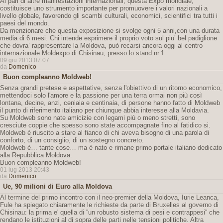
Al pari di altre manifestazioni internazionali, questa Expo mondiale,
costituisce uno strumento importante per promuovere i valori nazionali a
livello globale, favorendo gli scambi culturali, economici, scientifici tra tutti i
paesi del mondo.
Da menzionare che questa exposizione si svolge ogni 5 anni,con una durata
media di 6 mesi. Chi intende esprimere il proprio voto sul piu’ bel padiglione
che dovra’ rappresentare la Moldova, può recarsi ancora oggi al centro
internazionale Moldexpo di Chisinau, presso lo stand nr.1.
09 giu 2013 07:07
da
Domenico
Buon compleanno Moldweb!
Senza grandi pretese e aspettative, senza l'obiettivo di un ritorno economico,
mettendoci solo l'amore e la passione per una terra ormai non più così
lontana, decine, anzi, ceniaia e centinaia, di persone hanno fatto di Moldweb
il punto di riferimento italiano per chiunque abbia interesse alla Moldavia.
Su Moldweb sono nate amicizie con legami più o meno stretti, sono
cresciute coppie che spesso sono state accompagnate fino al fatidico si.
Moldweb è riuscito a stare al fianco di chi aveva bisogno di una parola di
conforto, di un consiglio, di un sostegno concreto.
Moldweb è… tante cose… ma è nato e rimane primo portale italiano dedicato
alla Repubblica Moldova.
Buon compleanno Moldweb!
01 lug 2013 20:43
da
Domenico
Ue, 90 milioni di Euro alla Moldova
Al termine del primo incontro con il neo-premier della Moldova, Iurie Leanca,
Fule ha spiegato chiaramente le richieste da parte di Bruxelles al governo di
Chisinau: la prima e' quella di ''un robusto sistema di pesi e contrappesi'' che
rendano le istituzioni al di sopra delle parti nelle tensioni politiche. Altra