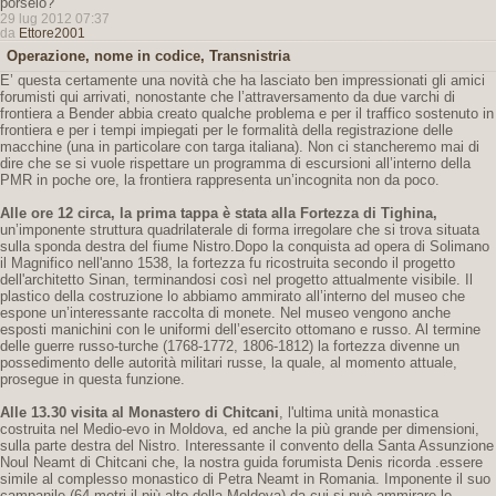
porselo?
29 lug 2012 07:37
da
Ettore2001
Operazione, nome in codice, Transnistria
E’ questa certamente una novità che ha lasciato ben impressionati gli amici
forumisti qui arrivati, nonostante che l’attraversamento da due varchi di
frontiera a Bender abbia creato qualche problema e per il traffico sostenuto in
frontiera e per i tempi impiegati per le formalità della registrazione delle
macchine (una in particolare con targa italiana). Non ci stancheremo mai di
dire che se si vuole rispettare un programma di escursioni all’interno della
PMR in poche ore, la frontiera rappresenta un’incognita non da poco.
Alle ore 12 circa, la prima tappa è stata alla Fortezza di Tighina,
un’imponente struttura quadrilaterale di forma irregolare che si trova situata
sulla sponda destra del fiume Nistro.Dopo la conquista ad opera di Solimano
il Magnifico nell'anno 1538, la fortezza fu ricostruita secondo il progetto
dell'architetto Sinan, terminandosi così nel progetto attualmente visibile. Il
plastico della costruzione lo abbiamo ammirato all’interno del museo che
espone un’interessante raccolta di monete. Nel museo vengono anche
esposti manichini con le uniformi dell’esercito ottomano e russo. Al termine
delle guerre russo-turche (1768-1772, 1806-1812) la fortezza divenne un
possedimento delle autorità militari russe, la quale, al momento attuale,
prosegue in questa funzione.
Alle 13.30 visita al Monastero di Chitcani
, l'ultima unità monastica
costruita nel Medio-evo in Moldova, ed anche la più grande per dimensioni,
sulla parte destra del Nistro. Interessante il convento della Santa Assunzione
Noul Neamt di Chitcani che, la nostra guida forumista Denis ricorda .essere
simile al complesso monastico di Petra Neamt in Romania. Imponente il suo
campanile (64 metri il più alto della Moldova) da cui si può ammirare lo