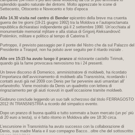
splendido quadro naturale dei dintorni. Molto apprezzate le icone di
Settecento, Ottocento e Novecento e foto d’epoca
Alle 14.30 visita nel centro di Bender
epicentro della breve ma cruenta
guerra dei tre giorni (19-21 giugno 1992) tra la Moldova e l’autoproclamata
repubblica dichiaratasi indipendente già il 2 settembre 1990. Un’occhiata al
monumentale memorial mjlitare e alla statua di Grigorij Aleksandrovič
Potëmkin, militare e politico al tempo di Caterina II.
Purtroppo, il previsto passaggio per il ponte del Nistro che da sul Palazzo del
Presidente a Tiraspol, non ha potuto aver seguito per il ritardo iniziale .
Alle ore 15:15 ha avuto luogo il pranzo
al ristorante castello Tirimok,
quando già la fame provocava nervosismo tra i 24 presenti.
Un breve discorso di Domenico, amministratore di moldweb, ha ricordato
l’importanza dell’avvicinamento di moldweb alla Transnistria, ricordando i
contatti avuti già nel 2009 con Denis per far pervenire aiuti umanitari all'
orfanotrofio. Viene mostrato da Denis un quadretto con lettera di
ringraziamento per gli aiuti ricevuti in quell’occasione tramite moldweb.
Giobruno conclude leggendo un suo talk scherzoso dal titolo FERRAGOSTO
2012 IN TRANSNISTRIA a ricordo del simpatico evento.
Dopo un pranzo di buona qualità e tutto sommato a buon mercato (un po’ più
di 20 euro a testa), si è fatto ritorno in Moldova alle ore 18:30 circa.
L’escursione in Transnistria ha avuto successo con la collaborazione di
Denis, sua madre Maria e il suo compagno Bacco...oltre che del sottoscritto