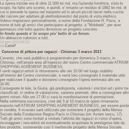
La spesa iniziale era di oltre 11.000 lei md, ma l'azienda fornitrice, visto lo
scopo, ha fatto uno sconto, e quindi, e' rimasto un residuo di 1882 lei md, di
cui si prevede la spesa nel trasporto ed in alcuni piccoli lavori nella cucina
del carcere per adattare gli elettrodomestici dal punto di vista elettrico.
Volevo ringraziarvi personalmente, a nome della Fondazione R. Pacis, a
nome di tutti gli amici che partecipano al progetto, a "Moldweb", per aver
permesso che tutto questo divenisse un progetto concreto.
In fondo questo e' lo scopo piu' bello di un forum.
Un abbraccio caloroso a tutti.
20 gen 2013 08:33
da
CarloP
Concorso di pittura per ragazzi - Chisinau 3 marzo 2013
L’evento, che sarà pubblico,è programmato per domenica 3 marzo, in
Chisinau, nell’ampia area all’ingresso del nuovo Centro commerciale ATRIUM
SHOPPING AGREMENT BUSINESS.
I venti ragazzi-artisti si ritroveranno alle ore 10.00 nel luogo stabilito
all’interno del Centro commerciale, e verrà loro consegnato il materiale utile
per realizzare il quadro e dovranno consegnare l’opera terminata alle ore
16.00.
Consegnate le tele, la Giuria, già predisposta, valuterà i vincitori ed i primi tre
classificati, in ordine di valutazione, saranno premiati, oltre a consegnare altri
premi minori. Alle ore 17.00 ci sarà la manifestazione di premiazione.
Nella settimana successiva, cioé dal 3 al 10 marzo,le opere rimarranno
esposte nell’ATRIUM SHOPPING AGREMENT BUSINESS, per essere poste
in vendita. Il ricavato sarà utilizzato per sostenere il progetto della Mensa
Sociale della Fondazione Regina Pacis in Chisinau (str. Avram Iancu, 17).
Tutti gli amici sono invitati a visitare l’attività dei ragazzi in corso d’opera,
incoraggiare i neo-artisti ed eventualmente acquistare le prestigiose tele da
loro prodotte, sostenendo così il meritevole progetto della Mensa Sociale.