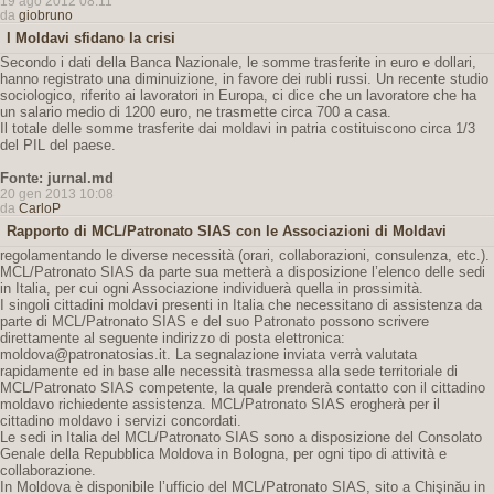
19 ago 2012 08:11
da
giobruno
I Moldavi sfidano la crisi
Secondo i dati della Banca Nazionale, le somme trasferite in euro e dollari,
hanno registrato una diminuizione, in favore dei rubli russi. Un recente studio
sociologico, riferito ai lavoratori in Europa, ci dice che un lavoratore che ha
un salario medio di 1200 euro, ne trasmette circa 700 a casa.
Il totale delle somme trasferite dai moldavi in patria costituiscono circa 1/3
del PIL del paese.
Fonte: jurnal.md
20 gen 2013 10:08
da
CarloP
Rapporto di MCL/Patronato SIAS con le Associazioni di Moldavi
regolamentando le diverse necessità (orari, collaborazioni, consulenza, etc.).
MCL/Patronato SIAS da parte sua metterà a disposizione l’elenco delle sedi
in Italia, per cui ogni Associazione individuerà quella in prossimità.
I singoli cittadini moldavi presenti in Italia che necessitano di assistenza da
parte di MCL/Patronato SIAS e del suo Patronato possono scrivere
direttamente al seguente indirizzo di posta elettronica:
moldova@patronatosias.it. La segnalazione inviata verrà valutata
rapidamente ed in base alle necessità trasmessa alla sede territoriale di
MCL/Patronato SIAS competente, la quale prenderà contatto con il cittadino
moldavo richiedente assistenza. MCL/Patronato SIAS erogherà per il
cittadino moldavo i servizi concordati.
Le sedi in Italia del MCL/Patronato SIAS sono a disposizione del Consolato
Genale della Repubblica Moldova in Bologna, per ogni tipo di attività e
collaborazione.
In Moldova è disponibile l’ufficio del MCL/Patronato SIAS, sito a Chişinău in