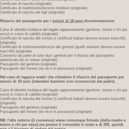
Certificato di nascita (originale)
Certificato di matrimonio/divorzio moldavo (originale)
Certificato di nascita dei figli (originale)
Rilascio del passaporto per i
minori di 18 anni
documentazione:
Carta di identità moldava del legale rappresentante (genitore, tutore o chi per
esso) in corso di validità (originale)
Certificato di nascita del minore (i certificati italiani devono essere trascritti)
(originale)
Certificato di matrimonio/divorzio dei genitori (quelli stranieri devono essere
trascritti) (originale)
Consenso da parte di tutte due i genitori per il rilascio del passaporto
autenticato da un notaio (originale)
Passaporto del genitore (originale)
Passaporto del minore (se ne è in possesso) (originale)
Nel caso di ragazze madri che chiedono il rilascio del passaporto per
minori di 18 anni
(intendesi bambini non riconosciuti dal padre)
Carta di identità moldava del legale rappresentante (genitore, tutore o chi per
esso) in corso di validità (originale)
Certificato di nascita del minore (i certificati italiani devono essere trascritti)
(originale)
Passaporto del genitore (originale)
Passaporto del minore (se ne è in possesso) (originale)
NB: l'atto notorio (il consenso) viene comunque firmato (dalla madre o
tutore o chi per esso) ma presso il consolato il costo e di 20€,
quindi
non c'è bisogno di andare dal notaio.