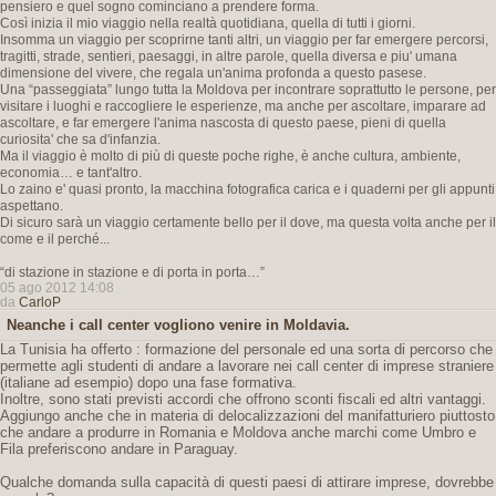
pensiero e quel sogno cominciano a prendere forma.
Così inizia il mio viaggio nella realtà quotidiana, quella di tutti i giorni.
Insomma un viaggio per scoprirne tanti altri, un viaggio per far emergere percorsi,
tragitti, strade, sentieri, paesaggi, in altre parole, quella diversa e piu' umana
dimensione del vivere, che regala un'anima profonda a questo pasese.
Una “passeggiata” lungo tutta la Moldova per incontrare soprattutto le persone, per
visitare i luoghi e raccogliere le esperienze, ma anche per ascoltare, imparare ad
ascoltare, e far emergere l'anima nascosta di questo paese, pieni di quella
curiosita' che sa d'infanzia.
Ma il viaggio è molto di più di queste poche righe, è anche cultura, ambiente,
economia… e tant'altro.
Lo zaino e' quasi pronto, la macchina fotografica carica e i quaderni per gli appunti
aspettano.
Di sicuro sarà un viaggio certamente bello per il dove, ma questa volta anche per il
come e il perché...
“di stazione in stazione e di porta in porta…”
05 ago 2012 14:08
da
CarloP
Neanche i call center vogliono venire in Moldavia.
La Tunisia ha offerto : formazione del personale ed una sorta di percorso che
permette agli studenti di andare a lavorare nei call center di imprese straniere
(italiane ad esempio) dopo una fase formativa.
Inoltre, sono stati previsti accordi che offrono sconti fiscali ed altri vantaggi.
Aggiungo anche che in materia di delocalizzazioni del manifatturiero piuttosto
che andare a produrre in Romania e Moldova anche marchi come Umbro e
Fila preferiscono andare in Paraguay.
Qualche domanda sulla capacità di questi paesi di attirare imprese, dovrebbe