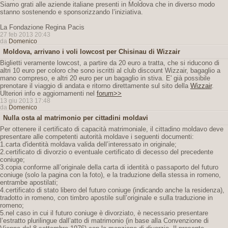
Siamo grati alle aziende italiane presenti in Moldova che in diverso modo
stanno sostenendo e sponsorizzando l’iniziativa.
La Fondazione Regina Pacis
27 feb 2013 20:43
da
Domenico
Moldova, arrivano i voli lowcost per Chisinau di Wizzair
Biglietti veramente lowcost, a partire da 20 euro a tratta, che si riducono di
altri 10 euro per coloro che sono iscritti al club discount Wizzair, bagaglio a
mano compreso, e altri 20 euro per un bagaglio in stiva. E' già possibile
prenotare il viaggio di andata e ritorno direttamente sul sito della
Wizzair
.
Ulteriori info e aggiornamenti nel
forum>>
13 giu 2013 17:48
da
Domenico
Nulla osta al matrimonio per cittadini moldavi
Per ottenere il certificato di capacità matrimoniale, il cittadino moldavo deve
presentare alle competenti autorità moldave i seguenti documenti:
1.carta d'identità moldava valida dell’interessato in originale;
2.certificato di divorzio o eventuale certificato di decesso del precedente
coniuge;
3.copia conforme all’originale della carta di identità o passaporto del futuro
coniuge (solo la pagina con la foto), e la traduzione della stessa in romeno,
entrambe apostilati;
4.certificato di stato libero del futuro coniuge (indicando anche la residenza),
tradotto in romeno, con timbro apostile sull’originale e sulla traduzione in
romeno;
5.nel caso in cui il futuro coniuge è divorziato, è necessario presentare
l’estratto plurilingue dall’atto di matrimonio (in base alla Convenzione di