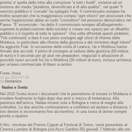
priorita' e' quella della lotta alla corruzione ''a tutti i livelli'', insieme ad un
sistema dei media ''pluralista, diversificato e di alta qualita''', nel quale ''il
servizio pubblico e' cruciale'' ha spiegato Fule. Il commissario europeo ha
inoltre auspicato che la maggioranza compia ''ogni sforzo'' per assicurare che
anche l'opposizione abbia un ruolo ''costruttivo'' nel processo democratico nel
Paese. ''E' essenziale - ha detto il commissario europeo all'allargamento -
superare la polarizzazione della societa' e creare uno spazio per un dibattito
pubblico e il rispetto di tutte le opinioni''. Una volta affrontati questi problemi,
''l'Ue continuerà' a dare il suo pieno sostegno agli sforzi di riforma della
Moldova, in particolare alle riforme della giustizia e del ministero degli interni''
ha aggiunto Fule. In occasione della visita di Leanca, Ue e Moldova hanno
firmato due accordi: il primo di sostegno al settore della giustizia (60 milioni
di euro) e il secondo per gli aiuti nei preparativi, negoziati e attuazione di
possibili nuovi accordi fra Ue e Moldova (30 milioni di euro), inclusa un'intesa
per un'area commerciale di libero scambio.
Fonte: Ansa
15 giu 2013 07:36
da
Domenico
Nadea e Sveta
Nel 2010 Sveta riceve i documenti che le permettono di tornare in Moldavia e
rivedere finalmente la figlia dopo due anni e mezzo di lontananza. Alla
partenza dell’amica, Nadea rimane sola a Bologna e cerca di reagire alla
solitudine. Le due amiche continueranno a confidarsi ed aiutarsi a distanza. I
loro destini si incroceranno fino ad invertirsi, in una storia di donne sempre
pronte a ripartire.
Il film, vincitore del Premio Cipputi al Festival di Torino, verrà presentato al
Cinema Lumière di Bologna (via Azzo Gardino 65) giovedì 7 febbraio alle ore