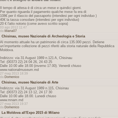
Il tempo di attesa è di circa un mese e quindici giorni.
Per quanto riguarda il pagamento qualche mese fa era di:
108€ per il rilascio del passaporto (intendesi per ogni individuo )
40€ la tassa consolare (intendesi per ogni individuo)
20 € l'atto notorio (come avevo scritto sopra)
03 ago 2012 11:47
da
liliana07
Chisinau, museo Nazionale di Archeologia e Storia
Al momento attuale ha un patrimonio di circa 135.000 pezzi. Detiene
un’importante collezione di pezzi riferiti alla storia naturale della Repubblica
Moldova.
Indirizzo: via 31 August 1989 n.121 A, Chisinau
Tel: (00373 22) 24 04 26, 24 43 25
Dalle 10.00 alle 18.00 (inverno 17.00). Venerdi chiuso
www.nationalmuseum.md
27 mag 2013 18:39
da
Domenico
Chisinau, museo Nazionale di Arte
Indirizzo: via 31 August 1989 n.115, Chisinau
Tel: (00373 22) 24 13 12, 24 17 30
Dalle 10.00 alle 18.00. Lunedi chiuso
www.mnam.md
27 mag 2013 19:37
da
Domenico
La Moldova all'Expo 2015 di Milano