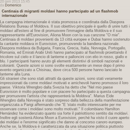
20 gen 2013 15:45
da
Domenico
Centinaia di migranti moldavi hanno partecipato ad un flashmob
internazionale
La campagna internazionale è stata promossa e coordinata dalla Diaspora
Relations Bureau of Moldova. Il suo obiettivo principale è quello di unire tutti i
moldavi all'estero al fine di promuovere l'immagine della Moldova e il suo
rappresentante all'Eurovision, Aliona Moon con la sua canzone "O mie".
Centinaia di moldavi provenienti da 13 città europee e Dubai hanno sostenuto
la cantante moldava in Eurovision, promuovendo la bandiera nazionale.
Diaspora moldava da Bulgaria, Francia, Grecia, Italia, Norvegia, Portogallo,
Romania, ed Emirati Arabi Uniti hanno partecipato al flashmob proiettando il
tricolore sul cielo e il lancio di lanterne e palloncini con elio in rosso, giallo e
blu. I partecipanti hanno avuto gli elementi distintivi di simboli nazionali e
coloranti. Queste azioni si sono svolte esattamente un mese dopo il primo
evento organizzato a Chisinau, dove circa 500 persone hanno lanciato le
lanterne alla Luna.
Gli stranieri che sono stati attratti da queste azioni, sono stati veramente
impressionati da come moldavi motivati ​​e amichevoli hanno promosso il loro
paese. Viktoria Wrengbro dalla Svezia ha detto che "Nel mio paese
Eurovision è molto popolare e con piacere ho partecipato a questa campagna
per promuovere l'artista che rappresenterà la Moldova". Marius Eide
Wrengbro dalla Norvegia è stato sorpreso dalla bellezza della manifestazione
organizzata a Parigi affermando che "E 'stato molto interessante per me
osservare come i moldavi sono molto motivati." Il colombiano Hamilton
Hernández ha evidenziato quanto sia forte il patriottismo sentito dai moldavi.
Inoltre egli sosterrà Aliona Moon a Eurovision, perché ha visto il cuore aperto
dei moldavi e l'enorme significato che danno al concorso canoro europeo.
Anche se, la Moldova è caratterizzata da una situazione politica piuttosto