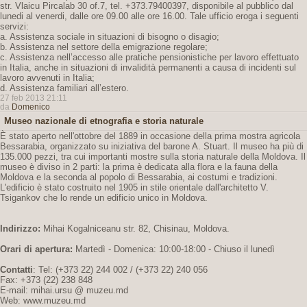
str. Vlaicu Pircalab 30 of.7, tel. +373.79400397, disponibile al pubblico dal
lunedi al venerdi, dalle ore 09.00 alle ore 16.00. Tale ufficio eroga i seguenti
servizi:
a. Assistenza sociale in situazioni di bisogno o disagio;
b. Assistenza nel settore della emigrazione regolare;
c. Assistenza nell’accesso alle pratiche pensionistiche per lavoro effettuato
in Italia, anche in situazioni di invalidità permanenti a causa di incidenti sul
lavoro avvenuti in Italia;
d. Assistenza familiari all’estero.
27 feb 2013 21:11
da
Domenico
Museo nazionale di etnografia e storia naturale
È stato aperto nell'ottobre del 1889 in occasione della prima mostra agricola
Bessarabia, organizzato su iniziativa del barone A. Stuart. Il museo ha più di
135.000 pezzi, tra cui importanti mostre sulla storia naturale della Moldova. Il
museo è diviso in 2 parti: la prima è dedicata alla flora e la fauna della
Moldova e la seconda al popolo di Bessarabia, ai costumi e tradizioni.
L'edificio è stato costruito nel 1905 in stile orientale dall'architetto V.
Tsigankov che lo rende un edificio unico in Moldova.
Indirizzo:
Mihai Kogalniceanu str. 82, Chisinau, Moldova.
Orari di apertura:
Martedì - Domenica: 10:00-18:00 - Chiuso il lunedì
Contatti
: Tel: (+373 22) 244 002 / (+373 22) 240 056
Fax: +373 (22) 238 848
E-mail: mihai.ursu @ muzeu.md
Web: www.muzeu.md