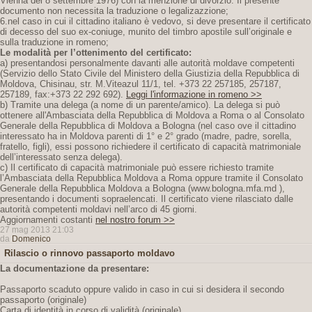
Vienna del 8 settembre 1976) con la menzione di divorzio. Il presente
documento non necessita la traduzione o legalizazzione;
6.nel caso in cui il cittadino italiano è vedovo, si deve presentare il certificato
di decesso del suo ex-coniuge, munito del timbro apostile sull’originale e
sulla traduzione in romeno;
Le modalità per l’ottenimento del certificato:
a) presentandosi personalmente davanti alle autorità moldave competenti
(Servizio dello Stato Civile del Ministero della Giustizia della Repubblica di
Moldova, Chisinau, str. M.Viteazul 11/1, tel. +373 22 257185, 257187,
257189, fax:+373 22 292 692).
Leggi l'informazione in romeno >>
b) Tramite una delega (a nome di un parente/amico). La delega si può
ottenere all'Ambasciata della Repubblica di Moldova a Roma o al Consolato
Generale della Repubblica di Moldova a Bologna (nel caso ove il cittadino
interessato ha in Moldova parenti di 1° e 2° grado (madre, padre, sorella,
fratello, figli), essi possono richiedere il certificato di capacità matrimoniale
dell’interessato senza delega).
c) Il certificato di capacità matrimoniale può essere richiesto tramite
l’Ambasciata della Repubblica Moldova a Roma oppure tramite il Consolato
Generale della Repubblica Moldova a Bologna (www.bologna.mfa.md ),
presentando i documenti sopraelencati. Il certificato viene rilasciato dalle
autorità competenti moldavi nell’arco di 45 giorni.
Aggiornamenti costanti
nel nostro forum >>
27 mag 2013 21:03
da
Domenico
Rilascio o rinnovo passaporto moldavo
La documentazione da presentare:
Passaporto scaduto oppure valido in caso in cui si desidera il secondo
passaporto (originale)
Carta di identità in corso di validità (originale)