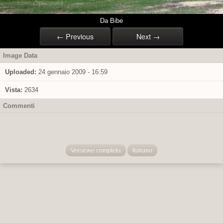
Da Bibe
← Previous
Next →
Image Data
Uploaded:
24 gennaio 2009 - 16:59
Vista:
2634
Commenti
Versione completa
Italiano