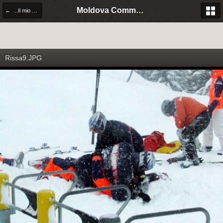
Moldova Community Italia
← ...Il mio arresto!
Rissa9.JPG