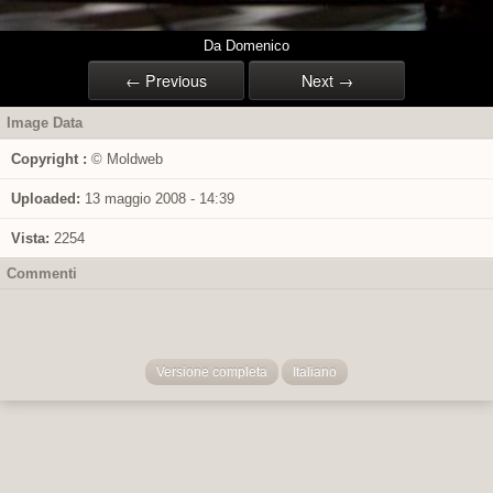
Da Domenico
← Previous
Next →
Image Data
Copyright :
© Moldweb
Uploaded:
13 maggio 2008 - 14:39
Vista:
2254
Commenti
Versione completa
Italiano