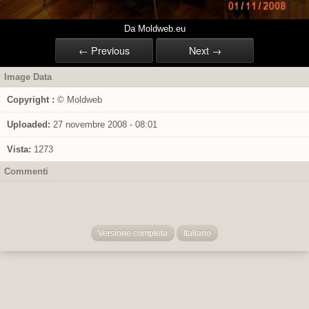
Da Moldweb.eu
← Previous
Next →
Image Data
Copyright :
© Moldweb
Uploaded:
27 novembre 2008 - 08:01
Vista:
1273
Commenti
Versione completa
Italiano