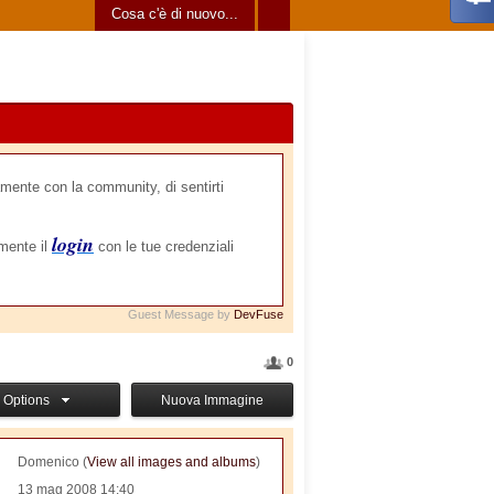
Cosa c'è di nuovo...
mente con la community, di sentirti
login
amente il
con le tue credenziali
Guest Message by
DevFuse
0
Options
Nuova Immagine
Domenico (
View all images and albums
)
13 mag 2008 14:40