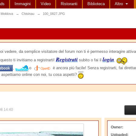
ads
Immagini
Video
Ristoranti
Biblioteca
Altro
 Moldova
→
Chisinau
→
100_0827.JPG
edere, da semplice visitatore del forum non ti è permesso interagire attiva
Registrati
login
questo ti invitiamo a registrarti!
subito o fai il
.
,
o
è ancora più facile! Senza registrarti, fai dirett
 aspettiamo online con noi, tu cosa aspetti?
08 14:40
Owner:
Uploaded: