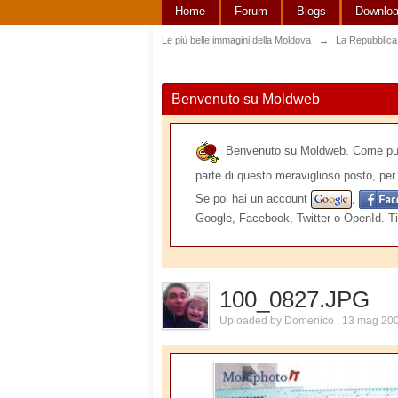
Home
Forum
Blogs
Downlo
Le più belle immagini della Moldova
→
La Repubblica
Benvenuto su Moldweb
Benvenuto su Moldweb. Come puoi v
parte di questo meraviglioso posto, per 
Se poi hai un account
,
Google, Facebook, Twitter o OpenId. Ti
100_0827.JPG
Uploaded by Domenico , 13 mag 20