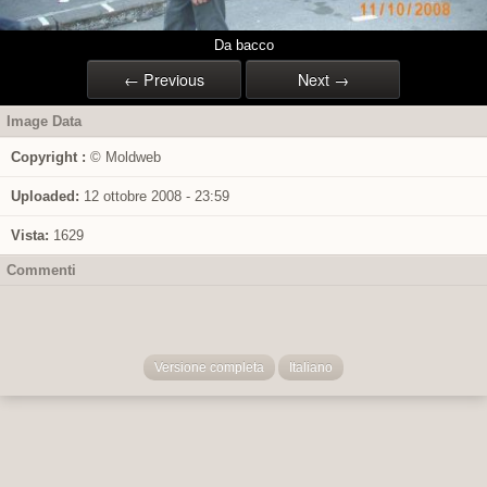
Da bacco
← Previous
Next →
Image Data
Copyright :
© Moldweb
Uploaded:
12 ottobre 2008 - 23:59
Vista:
1629
Commenti
Versione completa
Italiano