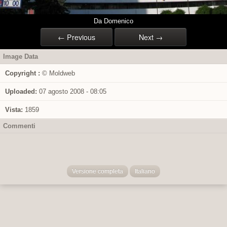
Da Domenico
← Previous
Next →
Image Data
Copyright :
© Moldweb
Uploaded:
07 agosto 2008 - 08:05
Vista:
1859
Commenti
Versione completa
Italiano