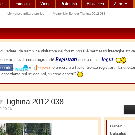
ads
Immagini
Video
Ristoranti
Biblioteca
Altro
→
Memoriale militare storico
→
Memoriale Bender Tighina 2012 038
edere, da semplice visitatore del forum non ti è permesso interagire attiva
Registrati
login
questo ti invitiamo a registrarti!
subito o fai il
.
,
o
è ancora più facile! Senza registrarti, fai dirett
 aspettiamo online con noi, tu cosa aspetti?
 Tighina 2012 038
2 20:28
Owner:
Uploaded: