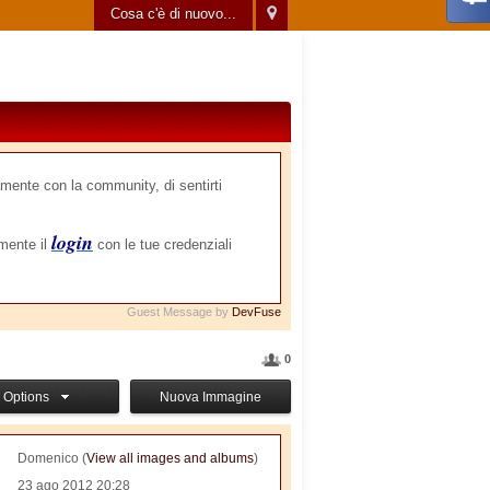
Cosa c'è di nuovo...
mente con la community, di sentirti
login
amente il
con le tue credenziali
Guest Message by
DevFuse
0
Options
Nuova Immagine
Domenico (
View all images and albums
)
23 ago 2012 20:28