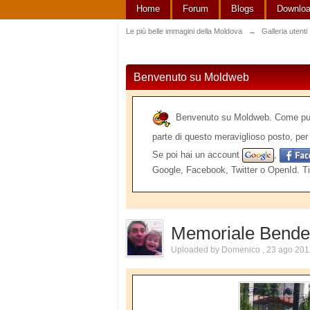
Home
Forum
Blogs
Downlo
Le più belle immagini della Moldova
→
Galleria utenti
Benvenuto su Moldweb
Benvenuto su Moldweb. Come puoi v
parte di questo meraviglioso posto, per 
Se poi hai un account
,
Google, Facebook, Twitter o OpenId. Ti
Memoriale Bender
Uploaded by Domenico , 23 ago 201