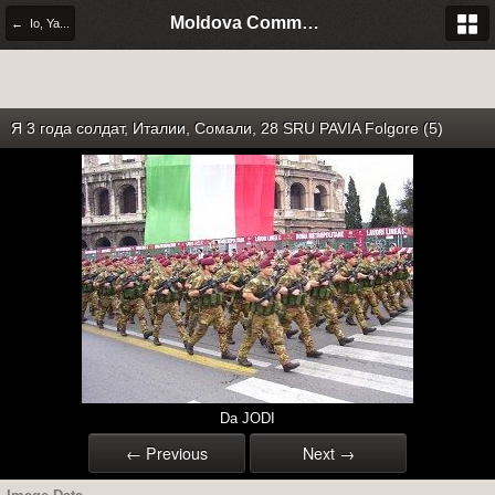
Moldova Community Italia
← Io, Ya...
Я 3 года солдат, Италии, Сомали, 28 SRU PAVIA Folgore (5)
Da JODI
← Previous
Next →